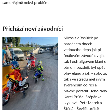
samozřejmě nebyl problém.
Přichází noví závodníci
Miroslav Rosůlek po
náročném dnech
vedoucího depa jak při
finálovém závodě dvojic,
tak i extraligovém klání o
pár dní později, byl opět
plný elánu a jak v sobotu,
tak i ve středu měl svým
svěřencům co říci a
hlavně poradit. Jeho rady
Karel Průša, Štěpánka
Nyklová, Petr Marek a
Štěpán Ševčík určitě