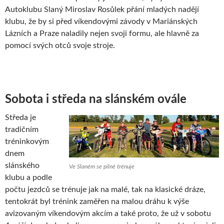
Autoklubu Slaný Miroslav Rosůlek přání mladých nadějí
klubu, že by si před víkendovými závody v Mariánských
Lázních a Praze naladily nejen svoji formu, ale hlavně za
pomocí svých otců svoje stroje.
Sobota i středa na slánském ovále
Středa je
tradičním
tréninkovým
dnem
slánského
Ve Slaném se pilně trénuje
klubu a podle
počtu jezdců se trénuje jak na malé, tak na klasické dráze,
tentokrát byl trénink zaměřen na malou dráhu k výše
avizovaným víkendovým akcím a také proto, že už v sobotu