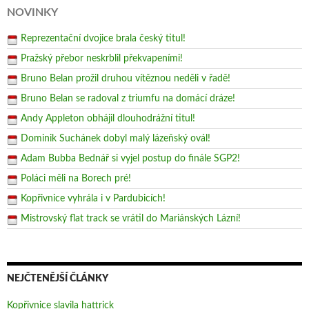
NOVINKY
Reprezentační dvojice brala český titul!
Pražský přebor neskrblil překvapeními!
Bruno Belan prožil druhou vítěznou neděli v řadě!
Bruno Belan se radoval z triumfu na domácí dráze!
Andy Appleton obhájil dlouhodrážní titul!
Dominik Suchánek dobyl malý lázeňský ovál!
Adam Bubba Bednář si vyjel postup do finále SGP2!
Poláci měli na Borech pré!
Kopřivnice vyhrála i v Pardubicích!
Mistrovský flat track se vrátil do Mariánských Lázní!
NEJČTENĚJŠÍ ČLÁNKY
Kopřivnice slavila hattrick