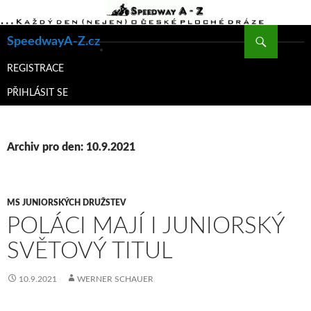
Hledat
SpeedwayA-Z.cz
PŘEJÍT
K
REGISTRACE
OBSAHU
PŘIHLÁSIT SE
WEBU
Archiv pro den: 10.9.2021
MS JUNIORSKÝCH DRUŽSTEV
POLÁCI MAJÍ I JUNIORSKÝ
SVĚTOVÝ TITUL
10.9.2021
WERNER SCHAUER