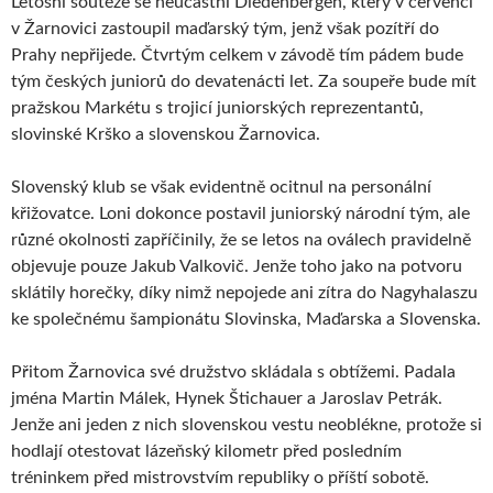
Letošní soutěže se neúčastní Diedenbergen, který v červenci
v Žarnovici zastoupil maďarský tým, jenž však pozítří do
Prahy nepřijede. Čtvrtým celkem v závodě tím pádem bude
tým českých juniorů do devatenácti let. Za soupeře bude mít
pražskou Markétu s trojicí juniorských reprezentantů,
slovinské Krško a slovenskou Žarnovica.
Slovenský klub se však evidentně ocitnul na personální
křižovatce. Loni dokonce postavil juniorský národní tým, ale
různé okolnosti zapříčinily, že se letos na oválech pravidelně
objevuje pouze Jakub Valkovič. Jenže toho jako na potvoru
sklátily horečky, díky nimž nepojede ani zítra do Nagyhalaszu
ke společnému šampionátu Slovinska, Maďarska a Slovenska.
Přitom Žarnovica své družstvo skládala s obtížemi. Padala
jména Martin Málek, Hynek Štichauer a Jaroslav Petrák.
Jenže ani jeden z nich slovenskou vestu neoblékne, protože si
hodlají otestovat lázeňský kilometr před posledním
tréninkem před mistrovstvím republiky o příští sobotě.