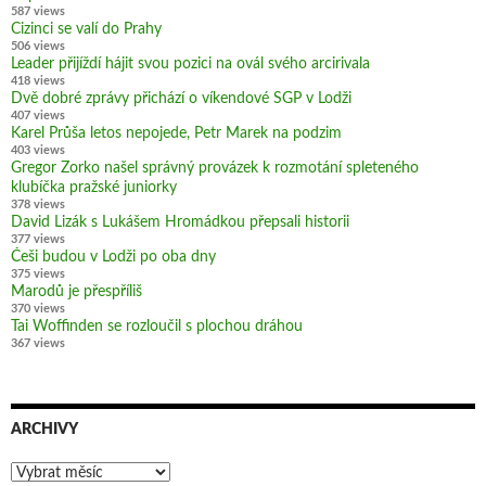
587 views
Cizinci se valí do Prahy
506 views
Leader přijíždí hájit svou pozici na ovál svého arcirivala
418 views
Dvě dobré zprávy přichází o víkendové SGP v Lodži
407 views
Karel Průša letos nepojede, Petr Marek na podzim
403 views
Gregor Zorko našel správný provázek k rozmotání spleteného
klubíčka pražské juniorky
378 views
David Lizák s Lukášem Hromádkou přepsali historii
377 views
Češi budou v Lodži po oba dny
375 views
Marodů je přespříliš
370 views
Tai Woffinden se rozloučil s plochou dráhou
367 views
ARCHIVY
Archivy