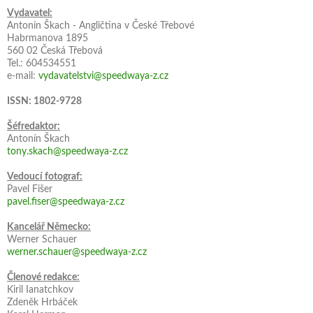
Vydavatel:
Antonín Škach - Angličtina v České Třebové
Habrmanova 1895
560 02 Česká Třebová
Tel.: 604534551
e-mail:
vydavatelstvi@speedwaya-z.cz
ISSN: 1802-9728
Šéfredaktor:
Antonín Škach
tony.skach@speedwaya-z.cz
Vedoucí fotograf:
Pavel Fišer
pavel.fiser@speedwaya-z.cz
Kancelář Německo:
Werner Schauer
werner.schauer@speedwaya-z.cz
Členové redakce:
Kiril Ianatchkov
Zdeněk Hrbáček