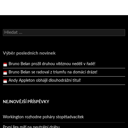
Bruno Belan se radoval z triumfu na domácí dráze!
Vyhledávání
Andy Appleton obhájil dlouhodrážní titul!
Reprezentační dvojice brala český titul!
Výběr posledních novinek
Pražský přebor neskrblil překvapeními!
Bruno Belan prožil druhou vítěznou neděli v řadě!
Bruno Belan se radoval z triumfu na domácí dráze!
Andy Appleton obhájil dlouhodrážní titul!
Reprezentační dvojice brala český titul!
NEJNOVĚJŠÍ PŘÍSPĚVKY
Workington rozhodne poháry stopětadvacítek
První liga míří na neutrální dráhu