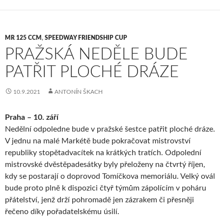
MR 125 CCM
,
SPEEDWAY FRIENDSHIP CUP
PRAŽSKÁ NEDĚLE BUDE
PATŘIT PLOCHÉ DRÁZE
10.9.2021
ANTONÍN ŠKACH
Praha – 10. září
Nedělní odpoledne bude v pražské šestce patřit ploché dráze.
V jednu na malé Markétě bude pokračovat mistrovství
republiky stopětadvacítek na krátkých tratích. Odpolední
mistrovské dvěstěpadesátky byly přeloženy na čtvrtý říjen,
kdy se postarají o doprovod Tomíčkova memoriálu. Velký ovál
bude proto plně k dispozici čtyř týmům zápolícím v poháru
přátelství, jenž drží pohromadě jen zázrakem či přesněji
řečeno díky pořadatelskému úsilí.