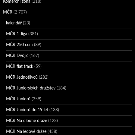
Komerční zóna
(218)
MČR
(2 707)
kalendář
(23)
MČR 1. liga
(381)
MČR 250 ccm
(89)
MČR Dvojic
(167)
MČR flat track
(59)
MČR Jednotlivců
(282)
MČR Juniorských družstev
(184)
MČR Juniorů
(359)
MČR Juniorů do 19 let
(138)
MČR Na dlouhé dráze
(123)
MČR Na ledové dráze
(458)