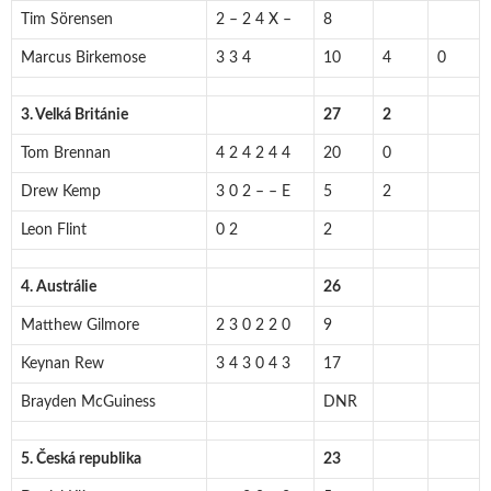
Tim Sörensen
2 – 2 4 X –
8
Marcus Birkemose
3 3 4
10
4
0
3. Velká Británie
27
2
Tom Brennan
4 2 4 2 4 4
20
0
Drew Kemp
3 0 2 – – E
5
2
Leon Flint
0 2
2
4. Austrálie
26
Matthew Gilmore
2 3 0 2 2 0
9
Keynan Rew
3 4 3 0 4 3
17
Brayden McGuiness
DNR
5. Česká republika
23