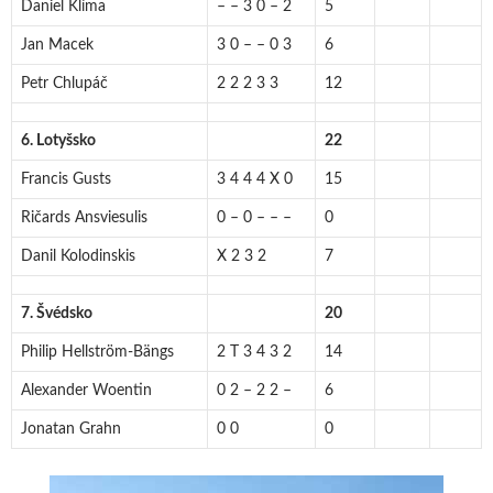
Daniel Klíma
– – 3 0 – 2
5
Jan Macek
3 0 – – 0 3
6
Petr Chlupáč
2 2 2 3 3
12
6. Lotyšsko
22
Francis Gusts
3 4 4 4 X 0
15
Ričards Ansviesulis
0 – 0 – – –
0
Danil Kolodinskis
X 2 3 2
7
7. Švédsko
20
Philip Hellström-Bängs
2 T 3 4 3 2
14
Alexander Woentin
0 2 – 2 2 –
6
Jonatan Grahn
0 0
0