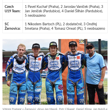
Czech
1 Pavel Kuchař (Praha), 2 Jaroslav Vaníček (Praha), 3
U19 Team:
Jan Jeníček (Pardubice), 4 Daniel Šilhán (Pardubice),
5 neobsazeno
SC
1 Nikodem Bartoch (PL), 2 dodatečně, 3 Ondřej
Žarnovica:
Smetana (Praha), 4 Tomasz Orwat (PL), 5 neobsazeno
Vítězní Pražané v Žarnovici: zleva Jan Macek, Petr Chlupáč, Daniel Klíma, Jan Kvěch a