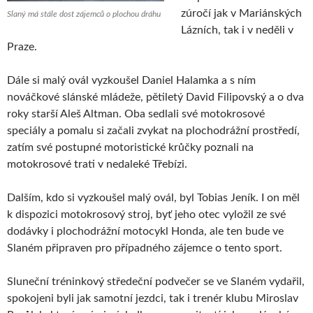
zúročí jak v Mariánských
Slaný má stále dost zájemců o plochou dráhu
Lázních, tak i v neděli v
Praze.
Dále si malý ovál vyzkoušel Daniel Halamka a s ním
nováčkové slánské mládeže, pětiletý David Filipovský a o dva
roky starší Aleš Altman. Oba sedlali své motokrosové
speciály a pomalu si začali zvykat na plochodrážní prostředí,
zatím své postupné motoristické krůčky poznali na
motokrosové trati v nedaleké Třebízi.
Dalším, kdo si vyzkoušel malý ovál, byl Tobias Jeník. I on měl
k dispozici motokrosový stroj, byť jeho otec vyložil ze své
dodávky i plochodrážní motocykl Honda, ale ten bude ve
Slaném připraven pro případného zájemce o tento sport.
Sluneční tréninkový středeční podvečer se ve Slaném vydařil,
spokojeni byli jak samotní jezdci, tak i trenér klubu Miroslav