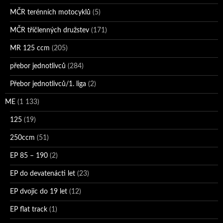
MČR terénních motocyklů
(5)
MČR tříčlenných družstev
(171)
MR 125 ccm
(205)
přebor jednotlivců
(284)
Přebor jednotlivců/1. liga
(2)
ME
(1 133)
125
(19)
250ccm
(51)
EP 85 – 190
(2)
EP do devatenácti let
(23)
EP dvojic do 19 let
(12)
EP flat track
(1)