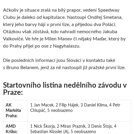
Ačkoliv je situace zralá na bílý prapor, vedení Speedway
Clubu je daleko od kapitulace. Nastoupí Ondřej Smetana,
který jeho barvy hájí v první lize, a přijedou dva Poláci.
Otázkou však zůstává, kdo nahradí nemocného Jakuba
Valkoviče. Ve hře je Milen Manev či nějaký Maďar, který by
do Prahy přijel po ose z Nagyhalaszu.
Dle posledních informací jsou Slováci v kontaktu také
s Bruno Belanem, jenž za ně nastoupil již pražské první lize.
Startovního listina nedělního závodu v
Praze:
AK
1 Jan Macek, 2 Filip Hájek, 3 Daniel Klíma, 4 Petr
Markéta
Chlupáč, 5 neobsazeno
Praha:
AMD
1 Nick Škorja, 2 Miran Praznik, 3 Denis Štojs, 4
Krško:
Sebastian Kössler (A), 5 neobsazeno