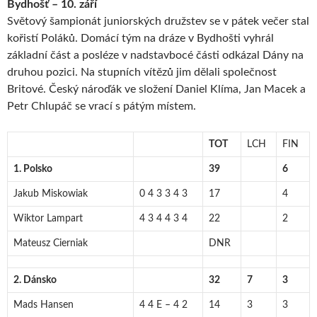
Bydhošť – 10. září
Světový šampionát juniorských družstev se v pátek večer stal
kořistí Poláků. Domácí tým na dráze v Bydhošti vyhrál
základní část a posléze v nadstavbocé části odkázal Dány na
druhou pozici. Na stupních vítězů jim dělali společnost
Britové. Český nároďák ve složení Daniel Klíma, Jan Macek a
Petr Chlupáč se vrací s pátým místem.
TOT
LCH
FIN
1. Polsko
39
6
Jakub Miskowiak
0 4 3 3 4 3
17
4
Wiktor Lampart
4 3 4 4 3 4
22
2
Mateusz Cierniak
DNR
2. Dánsko
32
7
3
Mads Hansen
4 4 E – 4 2
14
3
3