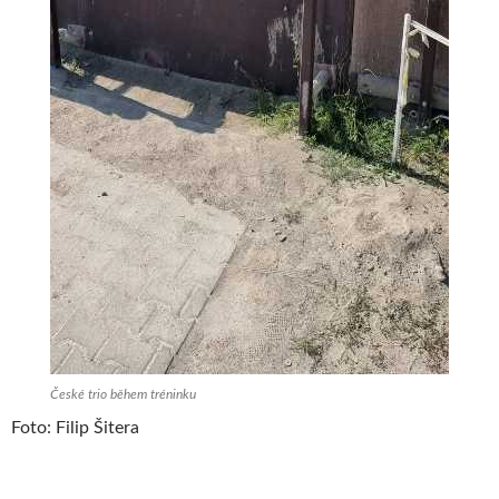
České trio během tréninku
Foto: Filip Šitera