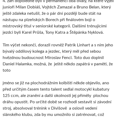
4. září dopoledne byli v permanenci oba ovály, na které vyjeli
junioři Milan Dobiáš, Vojtěch Zamazal a Bruno Belan, který
ještě zdaleka netušil, že o pár dní později bude stát na
nástupu na plzeňských Borech při finálovém boji o
mistrovský titul v seniorské kategorii. Dalšími trénujícími
jezdci byli Karel Průša, Tony Katra a Štěpánka Nyklová.
Tím výčet nekončí, dorazil rovněž Patrik Linhart a s ním jeho
bývalý oddílový kolega a jezdec, který měl před sebou
hvězdnou budoucnost Miroslav Fencl. Toto duo doplnil
Daniel Halamka, možná, že ještě někdo zapátrá v paměti, že
toto
jméno se již na plochodrážním kolbišti někde objevilo, ano
před určitým časem tento talent sedlal motocykl kubatury
125 ccm, ale zranění a další okolnosti jej přiměly plochou
dráhu opustit. Po určité době se rozhodl sestavit si závodní
stroj, absolvoval trénink v Divišově a oslovil vedení
slánského klubu, zda by mu umožnilo si zatrénovat, což