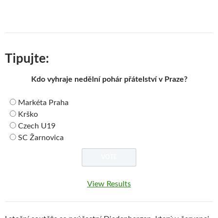
Tipujte:
Kdo vyhraje nedělní pohár přátelství v Praze?
Markéta Praha
Krško
Czech U19
SC Žarnovica
View Results