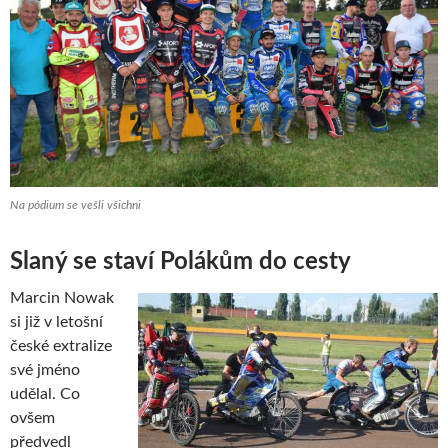
Na pódium se vešli všichni
Slaný se staví Polákům do cesty
Marcin Nowak
si již v letošní
české extralize
své jméno
udělal. Co
ovšem
předvedl