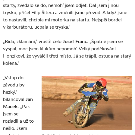
starty, zvedalo se do, nemoh‘ jsem odjet. Dal jsem jinou
trysku, přišel Filip Šitera a změnili jsme převod. A když jsme
to nastavili, chcípla mi motorka na startu. Nejspíš bordel
v karburátoru, ucpala se tryska.“
„Bída, zklamání,“ vraštil čelo
Josef Franc
. „Špatně jsem se
vyspal, moc jsem klukům nepomoh‘. Velký poděkování
Honzíkovi, že vyválčil třetí místo. Já se trápil, ostuda na starý
kolena.“
„Vstup do
závodu byl
hezký,“
bilancoval
Jan
Macek
. „Pak
jsem se
rozladil a už to
nešlo. Jsem