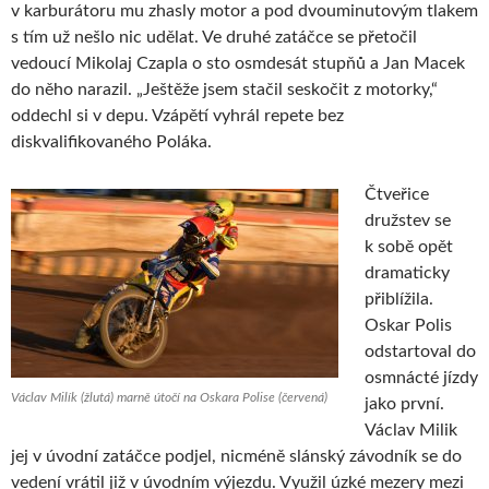
v karburátoru mu zhasly motor a pod dvouminutovým tlakem
s tím už nešlo nic udělat. Ve druhé zatáčce se přetočil
vedoucí Mikolaj Czapla o sto osmdesát stupňů a Jan Macek
do něho narazil. „Ještěže jsem stačil seskočit z motorky,“
oddechl si v depu. Vzápětí vyhrál repete bez
diskvalifikovaného Poláka.
Čtveřice
družstev se
k sobě opět
dramaticky
přiblížila.
Oskar Polis
odstartoval do
osmnácté jízdy
Václav Milík (žlutá) marně útočí na Oskara Polise (červená)
jako první.
Václav Milik
jej v úvodní zatáčce podjel, nicméně slánský závodník se do
vedení vrátil již v úvodním výjezdu. Využil úzké mezery mezi