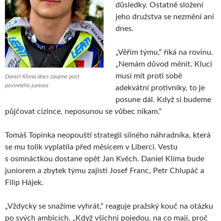
důsledky. Ostatně složení
jeho družstva se nezmění ani
dnes.
„Věřím týmu,“ říká na rovinu.
„Nemám důvod měnit. Kluci
musí mít proti sobě
Daniel Klíma dnes zaujme post
povinného juniora
adekvátní protivníky, to je
posune dál. Když si budeme
půjčovat cizince, neposunou se vůbec nikam.“
Tomáš Topinka neopouští strategii silného náhradníka, která
se mu tolik vyplatila před měsícem v Liberci. Vestu
s osmnáctkou dostane opět Jan Kvěch. Daniel Klíma bude
juniorem a zbytek týmu zajistí Josef Franc, Petr Chlupáč a
Filip Hájek.
„Vždycky se snažíme vyhrát,“ reaguje pražský kouč na otázku
po svých ambicích. „Když všichni pojedou, na co mají, proč