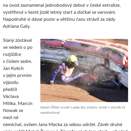
na úvod zaznamenal jednobodový debut v české extralize,
vystřihnul v šesté jízdě letmý start a dočkal se varování.
Napodruhé si dával pozor a většinu času strávil za zády
Adriana Galy.
Slaný zůstával
ve vedení o po
rozjížďce
s číslem sedm.
Jan Kvěch
v jejím prvním
výjezdu
předčil
Václava
Milíka. Marcin
Daniel Šilhán vyvázl z pádu bez zranění, avšak v závodě již
Nowak se
nepokračoval
mezi ně
nemíchal, ovšem Jana Macka za sebou udržel. Závěr druhé