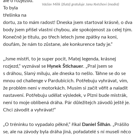
ale o rozjezdu.
Václav Milík (žlutá) gratuluje Janu Kvěchovi (modrá)
To byla
třešinka na
dortu, za to mám radost! Dneska jsem startoval krásně, o dva
body jsem přišel vlastní chybou, ale spokojenost za celej tým.
Konečně je titulu, po třech letech jsme zpátky na koni,
doufám, že nám to zůstane, ale konkurence tady je.“
„Jsme mistři, to je super pocit, Matej legenda, krásnej
rozjezd,“ vyznával se
Hynek Štichauer
. „Pral jsem se
s dráhou, Slaný miluju, ale dneska to nešlo. Táhne se do se
mnou od challenge v Pardubicích. Potřebuju vyhrávat, vím,
že problém není v motorkách. Musím si začít věřit a naladit
nastavení. Potřebuju udělat výsledek, v Plzni bude mistrák,
není to moje oblíbená dráha. Pár důležitejch závodů ještě je.
Chci závodit a vyhrávat!“
„O tréninku to vypadalo pěkně,“ říkal
Daniel Šilhán
. „Prášilo
se, ale na závody byla dráha jiná, pořadatelé s ní museli něco