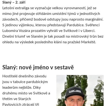
Slaný – 2. září
Letošní extraliga se vyznačuje velkou vyrovnaností, jež se
mimo jiné projevuje střídáním umístění týmů v jednotlivých
závodech, přičemž bodové odstupy jsou naprosto marginální.
S jedinou výjimkou, kterou představují Pardubice. Svěřenci
Lubomíra Vozára prozatím vyhráli ve Svítkově i v Liberci.
Dnešní triumf ve Slaném je tak posadí na mistrovský trůn bez
ohledu na výsledek posledního klání na pražské Markétě.
Slaný: nové jméno v sestavě
Hostitelé dnešního závodu
jsou v tabulce pardubickým
leaderům nejblíže. Díky
druhému místo ve Svítkově a
třetím ve Starých
Pavlovicích ztrácejí tři