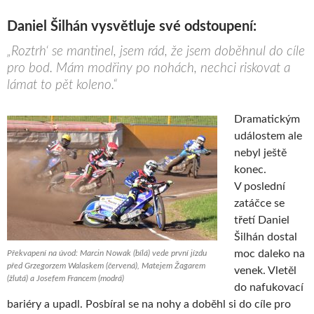
Daniel Šilhán vysvětluje své odstoupení:
„Roztrh‘ se mantinel, jsem rád, že jsem doběhnul do cíle
pro bod. Mám modřiny po nohách, nechci riskovat a
lámat to pět koleno.“
Dramatickým
událostem ale
nebyl ještě
konec.
V poslední
zatáčce se
třetí Daniel
Šilhán dostal
moc daleko na
Překvapení na úvod: Marcin Nowak (bílá) vede první jízdu
před Grzegorzem Walaskem (červená), Matejem Žagarem
venek. Vletěl
(žlutá) a Josefem Francem (modrá)
do nafukovací
bariéry a upadl. Posbíral se na nohy a doběhl si do cíle pro