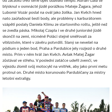
od začátku třetí série opět udávalo tempo. Adrian Gala se
blýsknul v osmnácté jízdě porážkou Mateje Žagara, jehož
Lubomír Vozár poslal na ovál jako žolíka. Jan Kvěch hned
nato zaúřadoval šesti body, ale problémy s karburátorem
vzápětí poslaly Daniela Klímu ze startovního roštu, ještě než
se zvedla páska. Mikolaj Czapla i ve druhé juniorské jízdě
skončil na zemi, nicméně Poláci stejně směřovali za
vítězstvím, které v závěru potvrdili. Slaný se nevešel na
pódium o jeden bod, Praha a Pardubice jely rozjezd o druhé
místo. Prim v něm hrál Jan Kvěch. Avšak Matej Žagar
zůstával ve střehu. V poslední zatáčce udeřil zvenčí, ve
výjezdu zlomil svůj motocykl na vnitřek, aby jako první metu
protnul on. Druhé místo korunovalo Pardubičany za mistry
letošní extraligy.