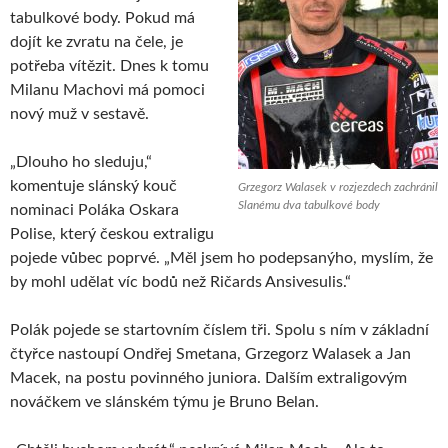
tabulkové body. Pokud má
dojít ke zvratu na čele, je
potřeba vítězit. Dnes k tomu
Milanu Machovi má pomoci
nový muž v sestavě.
„Dlouho ho sleduju,“
komentuje slánský kouč
Grzegorz Walasek v rozjezdech zachránil
Slanému dva tabulkové body
nominaci Poláka Oskara
Polise, který českou extraligu
pojede vůbec poprvé. „Měl jsem ho podepsanýho, myslím, že
by mohl udělat víc bodů než Ričards Ansivesulis.“
Polák pojede se startovním číslem tři. Spolu s ním v základní
čtyřce nastoupí Ondřej Smetana, Grzegorz Walasek a Jan
Macek, na postu povinného juniora. Dalším extraligovým
nováčkem ve slánském týmu je Bruno Belan.