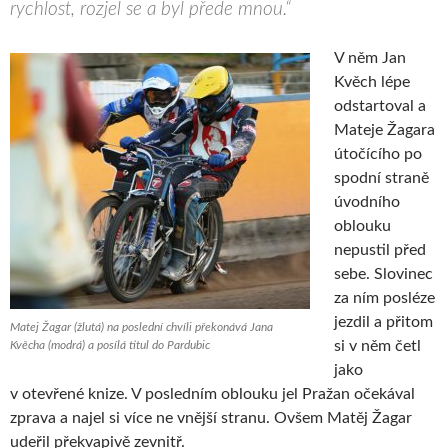
rychlost, rozjel se a byl přede mnou.“
V něm Jan
Kvěch lépe
odstartoval a
Mateje Žagara
útočícího po
spodní straně
úvodního
oblouku
nepustil před
sebe. Slovinec
za ním posléze
jezdil a přitom
Matej Žagar (žlutá) na poslední chvíli překonává Jana
si v něm četl
Kvěcha (modrá) a posílá titul do Pardubic
jako
v otevřené knize. V posledním oblouku jel Pražan očekával
zprava a najel si více ne vnější stranu. Ovšem Matěj Žagar
udeřil překvapivě zevnitř.