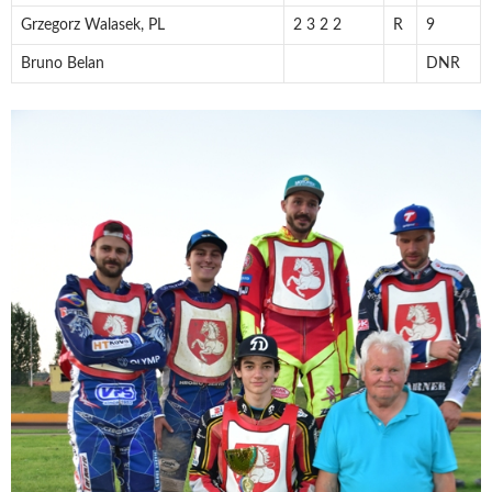
Grzegorz Walasek, PL
2 3 2 2
R
9
Bruno Belan
DNR