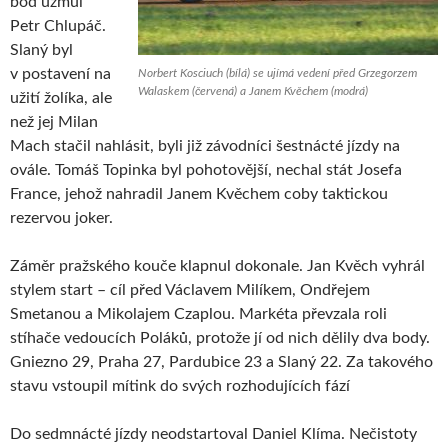
bod uzmul
Petr Chlupáč.
Slaný byl
v postavení na
Norbert Kosciuch (bílá) se ujímá vedení před Grzegorzem
Walaskem (červená) a Janem Kvěchem (modrá)
užití žolíka, ale
než jej Milan
Mach stačil nahlásit, byli již závodníci šestnácté jízdy na
ovále. Tomáš Topinka byl pohotovější, nechal stát Josefa
France, jehož nahradil Janem Kvěchem coby taktickou
rezervou joker.
Záměr pražského kouče klapnul dokonale. Jan Kvěch vyhrál
stylem start – cíl před Václavem Milíkem, Ondřejem
Smetanou a Mikolajem Czaplou. Markéta převzala roli
stíhače vedoucích Poláků, protože jí od nich dělily dva body.
Gniezno 29, Praha 27, Pardubice 23 a Slaný 22. Za takového
stavu vstoupil mítink do svých rozhodujících fází
Do sedmnácté jízdy neodstartoval Daniel Klíma. Nečistoty