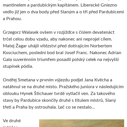
mantinelem a pardubickým kapitánem. Liberecké Gniezno
vedlo již jen o dva body před Slaným a o tři před Pardubicemi
a Prahou.
Grzegorz Walasek ovšem v rozjížďce s číslem devatenáct
trčel celou dobu vzadu, aby nakonec ani neprojel cílem.
Matej Žagar uhájil vítězství před dotírajícím Norbertem
Kosciuchem, poslední bod bral Josef Franc. Nakonec Adrian
Gala suverénním triumfem posadil polský celek na nejvyšší
stupínek pódia.
Ondřej Smetana v prvním výjezdu podjel Jana Kvěcha a
natáhnul se na druhé místo. Pražského juniora v následujícím
oblouku Hynek Štichauer tvrdě vytlačil ven. Za takového
stavy by Pardubice skončily druhé s titulem mistrů, Slaný
třetí a Praha by ostrouhala. Leč co se nestalo…
Ve druhé