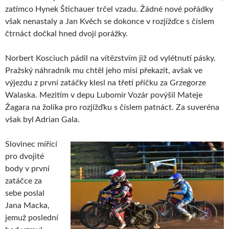
zatímco Hynek Štichauer trčel vzadu. Žádné nové pořádky
však nenastaly a Jan Kvěch se dokonce v rozjížďce s číslem
čtrnáct dočkal hned dvojí porážky.
Norbert Kosciuch pádil na vítězstvím již od vylétnutí pásky.
Pražský náhradník mu chtěl jeho misi překazit, avšak ve
výjezdu z první zatáčky klesl na třetí příčku za Grzegorze
Walaska. Mezitím v depu Lubomír Vozár povýšil Mateje
Žagara na žolíka pro rozjížďku s číslem patnáct. Za suveréna
však byl Adrian Gala.
Slovinec mířící
pro dvojité
body v první
zatáčce za
sebe poslal
Jana Macka,
jemuž poslední