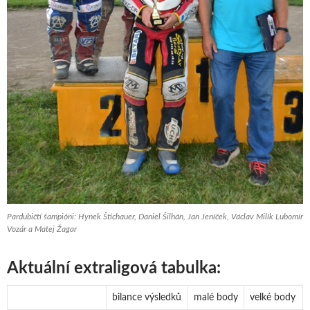
Pardubičtí šampióni: Hynek Štichauer, Daniel Šilhán, Jan Jeníček, Václav Milík Lubomír
Vozár a Matej Žagar
Aktuální extraligová tabulka:
bilance výsledků
malé body
velké body