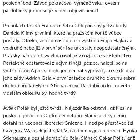
poslední bod. Závod pokračoval výměně vaku, ovšem
pardubický junior se již v něm objevit neměl.
Po nulách Josefa France a Petra Chlupáče byly dva body
Daniela Klímy prvními, které na pražském kontě vůbec
přistály. Otázka, zda Tomáš Topinka vystřídá Filipa Hájka až
ve druhé nebo již v první sérii se tak staly neopodstatněnými.
Pražský náhradník vyjel na ovál již v rozjížďce s číslem čtyři.
Perfektně odstartoval z nejvnitřnější pozice, nalepil se na
vnitřní čáru. A pak si mohl jen nechat vyprávět, co se dělo za
jeho zády. Adrian Gala v první zatáčce druhého okruhu sebral
druhou příčku Hynku Štichauerovi. Pardubičan kul odvetu,
v dalším oblouku byl hodně tvrdý.
Avšak Polák byl ještě tvrdší. Nájezdníka odstavil, až klesl na
poslední pozici na Ondřeje Smetanu. Slaný se díky němu
dotáhl na vedoucí liberecké Gniezno. Hned po přestávce šel
Grzegorz Walasek ještě dál. V úvodním výjezdu předčil Hynka
Štichauera a poslal domácí do čela. Slánský Oskar Polis, jenž