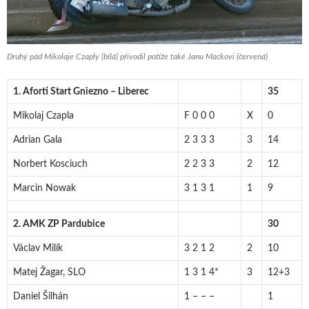
Druhý pád Mikolaje Czaply (bílá) přivodil potíže také Janu Mackovi (červená)
1. Aforti Start Gniezno – Liberec
35
Mikolaj Czapla
F 0 0 0
X
0
Adrian Gala
2 3 3 3
3
14
Norbert Kosciuch
2 2 3 3
2
12
Marcin Nowak
3 1 3 1
1
9
2. AMK ZP Pardubice
30
Václav Milík
3 2 1 2
2
10
Matej Žagar, SLO
1 3 1 4*
3
12+3
Daniel Šilhán
1 – – –
1