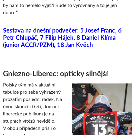
by nám to nemělo vyjít?! Bude to vyrovnaný a to je jen
dobře.“
Sestava na dnešní podvečer: 5 Josef Franc, 6
Petr Chlupáč, 7 Filip Hájek, 8 Daniel Klíma
(junior ACCR/PZM), 18 Jan Kvěch
Gniezno-Liberec: opticky silnější
Polský tým má v aktuální
tabulce pro sebe vyhrazený
prozatím poslední řádek. Na
úvod skončili třetí, domácí
liberecké publikum je na
stupních vítězů nevidělo.
V obou případech přišli o