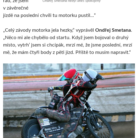
rád, že jsem
Ondřej Smetana nebyl dnes spokojený
v závěrečné
jízdě na poslední chvíli tu motorku pustil…“
„Celý závody motorka jela hezky,“ vyprávěl
Ondřej Smetana
.
„Něco mi ale chybělo od startu. Když jsem bojoval o druhý
místo, vytrh‘ jsem si chcípák, mrzí mé, že jsme poslední, mrzí
mě, že mám čtyři body z pěti jízd. Příště to musím napravit.“