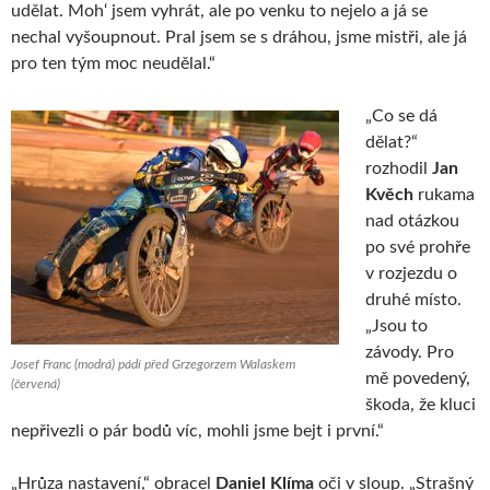
udělat. Moh‘ jsem vyhrát, ale po venku to nejelo a já se
nechal vyšoupnout. Pral jsem se s dráhou, jsme mistři, ale já
pro ten tým moc neudělal.“
„Co se dá
dělat?“
rozhodil
Jan
Kvěch
rukama
nad otázkou
po své prohře
v rozjezdu o
druhé místo.
„Jsou to
závody. Pro
Josef Franc (modrá) pádí před Grzegorzem Walaskem
mě povedený,
(červená)
škoda, že kluci
nepřivezli o pár bodů víc, mohli jsme bejt i první.“
„Hrůza nastavení,“ obracel
Daniel Klíma
oči v sloup. „Strašný