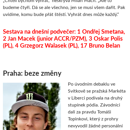
„Chtěli bychom vyhrát,“ neskrývá Milan Mach. „Ale to
budeme čtyři. Dá se ale všechno, jen se musí všem dařit. Pak
uvidíme, komu bude přát štěstí. Vyhrát dnes může každý.“
Sestava na dnešní podvečer: 1 Ondřej Smetana,
2 Jan Macek (junior ACCR/PZM), 3 Oskar Polis
(PL), 4 Grzegorz Walasek (PL), 17 Bruno Belan
Praha: beze změny
Po úvodním debaklu ve
Svítkově se pražská Markéta
v Liberci podívala na druhý
stupínek pódia. Závodníci
dali za pravdu Tomáši
Topinkovi, který z prohry
nevyvodil žádné personální