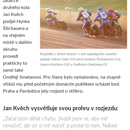
zatáčce
druhého kola
Jan Kvěch
podjel Hynka
Štichauera a
na stejném
místě v dalším
okruhu
Rozjížďka s číslem dvacet: v záři zapadajícího sluníčko
provedl
upaluje Adrian Gala (10) před Hynkem Štichauerem (16),
prakticky to
Janem Kvěchem (18) a Ondřejem Smetanou (1)
samé také
Ondřeji Smetanovi. Pro Slaný bylo vymalováno, na stupně
vítězů mu před početným domácím publikem scházel bod.
Praha a Pardubice jely rozjezd o stříbro.
Jan Kvěch vysvětluje svou prohru v rozjezdu:
„Začal jsem dělat chyby. Snažil jsem se, aby mě
nenačet‘, ale on si mě načet‘ a poslal to tam. Nabral