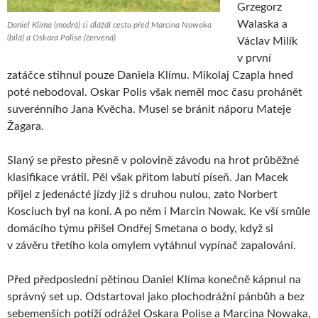
Grzegorz
Walaska a
Daniel Klíma (modrá) si dláždí cestu před Marcina Nowaka
(bílá) a Oskara Polise (červená)
Václav Milík
v první
zatáčce stihnul pouze Daniela Klímu. Mikolaj Czapla hned
poté nebodoval. Oskar Polis však neměl moc času prohánět
suverénního Jana Kvěcha. Musel se bránit náporu Mateje
Žagara.
Slaný se přesto přesně v polovině závodu na hrot průběžné
klasifikace vrátil. Pěl však přitom labutí píseň. Jan Macek
přijel z jedenácté jízdy již s druhou nulou, zato Norbert
Kosciuch byl na koni. A po něm i Marcin Nowak. Ke vší smůle
domácího týmu přišel Ondřej Smetana o body, když si
v závěru třetího kola omylem vytáhnul vypínač zapalování.
Před předposlední pětinou Daniel Klíma konečně kápnul na
správný set up. Odstartoval jako plochodrážní pánbůh a bez
sebemenších potíží odrážel Oskara Polise a Marcina Nowaka,