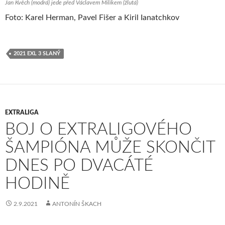
Jan Kvěch (modrá) jede před Václavem Milíkem (žlutá)
Foto: Karel Herman, Pavel Fišer a Kiril Ianatchkov
2021 EXL 3 SLANÝ
EXTRALIGA
BOJ O EXTRALIGOVÉHO
ŠAMPIÓNA MŮŽE SKONČIT
DNES PO DVACÁTÉ
HODINĚ
2.9.2021
ANTONÍN ŠKACH