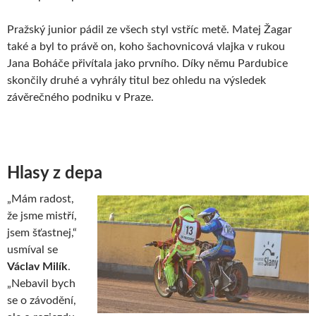
Pražský junior pádil ze všech styl vstříc metě. Matej Žagar
také a byl to právě on, koho šachovnicová vlajka v rukou
Jana Boháče přivítala jako prvního. Díky němu Pardubice
skončily druhé a vyhrály titul bez ohledu na výsledek
závěrečného podniku v Praze.
Hlasy z depa
„Mám radost,
že jsme mistří,
jsem šťastnej,“
usmíval se
Václav Milík
.
„Nebavil bych
se o závodění,