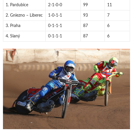
1. Pardubice
2-1-0-0
99
11
2. Gniezno – Liberec
1-0-1-1
93
7
3. Praha
0-1-1-1
87
6
4. Slaný
0-1-1-1
87
6