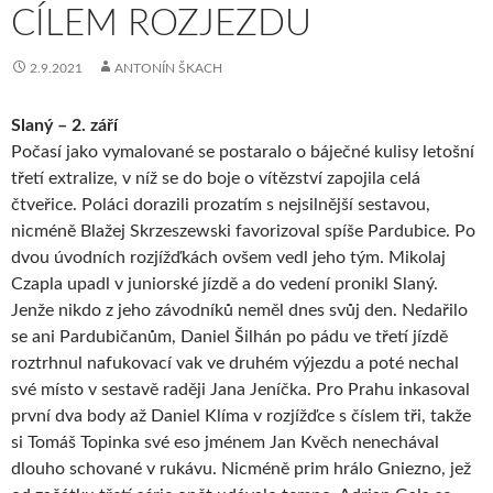
CÍLEM ROZJEZDU
2.9.2021
ANTONÍN ŠKACH
Slaný – 2. září
Počasí jako vymalované se postaralo o báječné kulisy letošní
třetí extralize, v níž se do boje o vítězství zapojila celá
čtveřice. Poláci dorazili prozatím s nejsilnější sestavou,
nicméně Blažej Skrzeszewski favorizoval spíše Pardubice. Po
dvou úvodních rozjížďkách ovšem vedl jeho tým. Mikolaj
Czapla upadl v juniorské jízdě a do vedení pronikl Slaný.
Jenže nikdo z jeho závodníků neměl dnes svůj den. Nedařilo
se ani Pardubičanům, Daniel Šilhán po pádu ve třetí jízdě
roztrhnul nafukovací vak ve druhém výjezdu a poté nechal
své místo v sestavě raději Jana Jeníčka. Pro Prahu inkasoval
první dva body až Daniel Klíma v rozjížďce s číslem tři, takže
si Tomáš Topinka své eso jménem Jan Kvěch nenechával
dlouho schované v rukávu. Nicméně prim hrálo Gniezno, jež