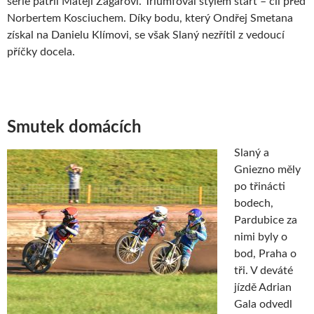
série patřil Mateji Žagarovi. Triumfoval stylem start – cíl před
Norbertem Kosciuchem. Díky bodu, který Ondřej Smetana
získal na Danielu Klímovi, se však Slaný nezřítil z vedoucí
příčky docela.
Smutek domácích
Slaný a
Gniezno měly
po třinácti
bodech,
Pardubice za
nimi byly o
bod, Praha o
tři. V deváté
jízdě Adrian
Gala odvedl