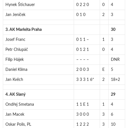
Hynek Štichauer
0 2 2 0
0
4
Jan Jeníček
0 1 0
2
3
3. AK Markéta Praha
30
Josef Franc
0 1 1 –
1
3
Petr Chlupáč
0 1 2 1
0
4
Filip Hájek
– – – –
DNR
Daniel Klíma
2 0 0 3
E
5
Jan Kvěch
3 3 3 1 6*
2
18+2
4. AK Slaný
29
Ondřej Smetana
1 1 E 1
1
4
Jan Macek
3 0 0 0
3
6
Oskar Polis, PL
1 2 2 2
3
10