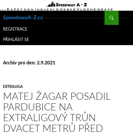
Hledat
SpeedwayA-Z.cz
PŘEJÍT
K
REGISTRACE
OBSAHU
PŘIHLÁSIT SE
WEBU
Archiv pro den: 2.9.2021
EXTRALIGA
MATEJ ŽAGAR POSADIL
PARDUBICE NA
EXTRALIGOVÝ TRŮN
DVACET METRŮ PŘED