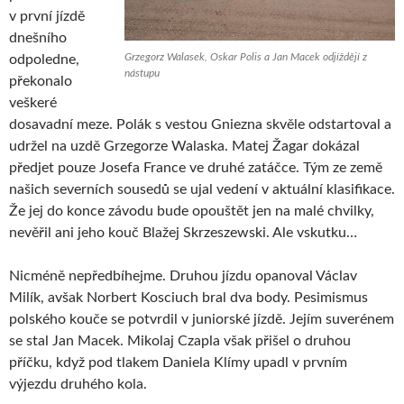
v první jízdě
dnešního
Grzegorz Walasek, Oskar Polis a Jan Macek odjíždějí z
odpoledne,
nástupu
překonalo
veškeré
dosavadní meze. Polák s vestou Gniezna skvěle odstartoval a
udržel na uzdě Grzegorze Walaska. Matej Žagar dokázal
předjet pouze Josefa France ve druhé zatáčce. Tým ze země
našich severních sousedů se ujal vedení v aktuální klasifikace.
Že jej do konce závodu bude opouštět jen na malé chvilky,
nevěřil ani jeho kouč Blažej Skrzeszewski. Ale vskutku…
Nicméně nepředbíhejme. Druhou jízdu opanoval Václav
Milík, avšak Norbert Kosciuch bral dva body. Pesimismus
polského kouče se potvrdil v juniorské jízdě. Jejím suverénem
se stal Jan Macek. Mikolaj Czapla však přišel o druhou
příčku, když pod tlakem Daniela Klímy upadl v prvním
výjezdu druhého kola.