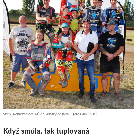
Slaný, Reprezentace AČR a Svitavy na pódiu | foto Pavel Fišer
Když smůla, tak tuplovaná