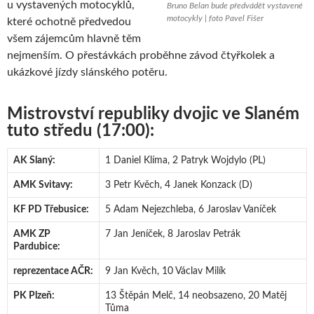
u vystavených motocyklů,
Bruno Belan bude předvádět vystavené
motocykly | foto Pavel Fišer
které ochotně předvedou
všem zájemcům hlavně těm
nejmenším. O přestávkách proběhne závod čtyřkolek a
ukázkové jízdy slánského potěru.
Mistrovství republiky dvojic ve Slaném
tuto středu (17:00):
AK Slaný:
1 Daniel Klíma, 2 Patryk Wojdylo (PL)
AMK Svitavy:
3 Petr Kvěch, 4 Janek Konzack (D)
KF PD Třebusice:
5 Adam Nejezchleba, 6 Jaroslav Vaníček
AMK ZP
7 Jan Jeníček, 8 Jaroslav Petrák
Pardubice:
reprezentace AČR:
9 Jan Kvěch, 10 Václav Milík
PK Plzeň:
13 Štěpán Melč, 14 neobsazeno, 20 Matěj
Tůma