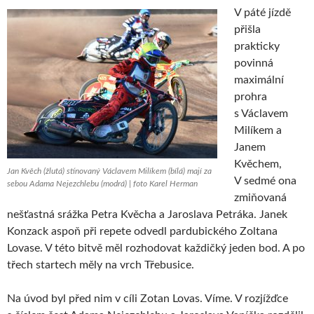
V páté jízdě
přišla
prakticky
povinná
maximální
prohra
s Václavem
Milíkem a
Janem
Kvěchem,
Jan Kvěch (žlutá) stínovaný Václavem Milíkem (bílá) mají za
V sedmé ona
sebou Adama Nejezchlebu (modrá) | foto Karel Herman
zmiňovaná
nešťastná srážka Petra Kvěcha a Jaroslava Petráka. Janek
Konzack aspoň při repete odvedl pardubického Zoltana
Lovase. V této bitvě měl rozhodovat každičký jeden bod. A po
třech startech měly na vrch Třebusice.
Na úvod byl před nim v cíli Zotan Lovas. Víme. V rozjížďce