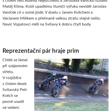
s číslem šest Adama Nejezchlebu a Jaroslava Vaníčka rozdělil
Matěj Klíma. Kvůli upadlému tlumiči výfuku neviděl Jaroslav
Vaníček cíl v osmé jízdě. V duelu s Janem Kvěchem a
Václavem Milíkem o přehnaně velkou ztrátu stejně nešlo.
Navíc Vopatovci měli na Svitavy k dobru čtyři body.
Reprezentační pár hraje prim
Chléb se lámal
při vzájemném
střetu.
V rozjížďce
s číslem deset.
Svitavský Petr
Kvěch se
pevně usadil
ve vedení.