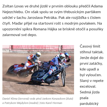
Zoltan Lovas ve druhé jízdě v prvním oblouku předčil Adama
Nejezchlebu. On však spolu se svým třebusickým parťákem
udržel v šachu Jaroslava Petráka. Pak ale rozjížďka s číslem
čtyři. Maďar přijel na startovní rošt s modrým povlakem. Na
upozornění spíkra Romana Hájka se briskně otočil a posuňky
zalarmoval své depo.
Časový limit
stihnul taktak.
Jenže dojel do
první zatáčky,
kde upadl a
byl vyloučen.
Slaný v repete
exceloval.
Sedmá jízda
psala
Daniel Klíma (červená) vede před Jankem Konzackem (žlutá)
a Patrykem Wojdylem (modrá) | foto Karel Herman
pardubický