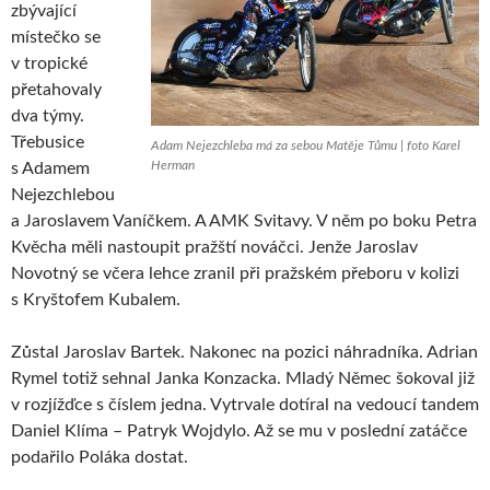
zbývající
místečko se
v tropické
přetahovaly
dva týmy.
Třebusice
Adam Nejezchleba má za sebou Matěje Tůmu | foto Karel
Herman
s Adamem
Nejezchlebou
a Jaroslavem Vaníčkem. A AMK Svitavy. V něm po boku Petra
Kvěcha měli nastoupit pražští nováčci. Jenže Jaroslav
Novotný se včera lehce zranil při pražském přeboru v kolizi
s Kryštofem Kubalem.
Zůstal Jaroslav Bartek. Nakonec na pozici náhradníka. Adrian
Rymel totiž sehnal Janka Konzacka. Mladý Němec šokoval již
v rozjížďce s číslem jedna. Vytrvale dotíral na vedoucí tandem
Daniel Klíma – Patryk Wojdylo. Až se mu v poslední zatáčce
podařilo Poláka dostat.