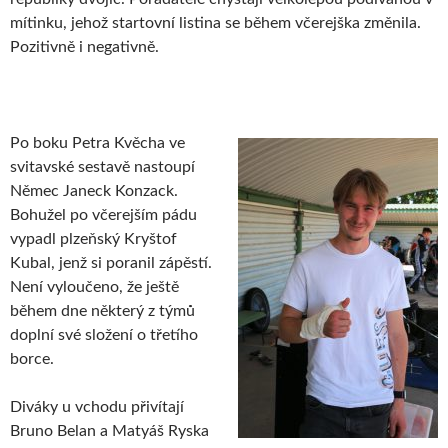
mítinku, jehož startovní listina se během včerejška změnila.
Pozitivně i negativně.
Po boku Petra Kvěcha ve
svitavské sestavě nastoupí
Němec Janeck Konzack.
Bohužel po včerejším pádu
vypadl plzeňský Kryštof
Kubal, jenž si poranil zápěstí.
Není vyloučeno, že ještě
během dne některý z týmů
doplní své složení o třetího
borce.
Diváky u vchodu přivítají
Bruno Belan a Matyáš Ryska