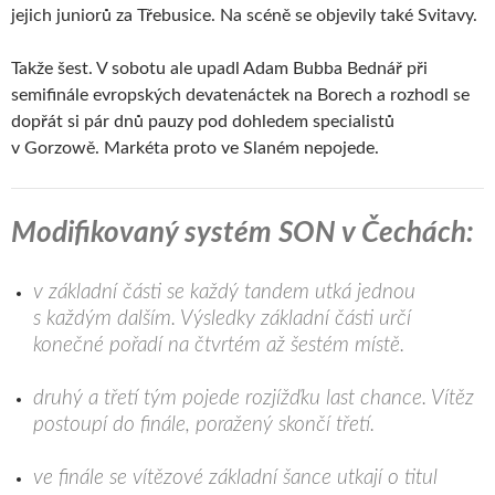
jejich juniorů za Třebusice. Na scéně se objevily také Svitavy.
Takže šest. V sobotu ale upadl Adam Bubba Bednář při
semifinále evropských devatenáctek na Borech a rozhodl se
dopřát si pár dnů pauzy pod dohledem specialistů
v Gorzowě. Markéta proto ve Slaném nepojede.
Modifikovaný systém SON v Čechách:
v základní části se každý tandem utká jednou
s každým dalším. Výsledky základní části určí
konečné pořadí na čtvrtém až šestém místě.
druhý a třetí tým pojede rozjížďku last chance. Vítěz
postoupí do finále, poražený skončí třetí.
ve finále se vítězové základní šance utkají o titul