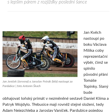
s lepším párem z rozjížďky poslední šance
Jan Kvěch
nastoupí po
boku Václava
Milíka coby
reprezentační
výběr, čímž se
splnilo
původní přání
Tomáše
Jan Jeníček (červená) a Jaroslav Petrák (bílá) nastoupí za
Pardubice | foto Antonín Škach
Topinky. Slaný
bude
obhajovat loňský primát v nezměněné sestavě Daniel Klíma a
Patryk Wojdylo. Třebusice mají rovněž stejné složení, tedy
Adam Nejezchleba a Jaroslav Vaníček. Pardubice pojedou