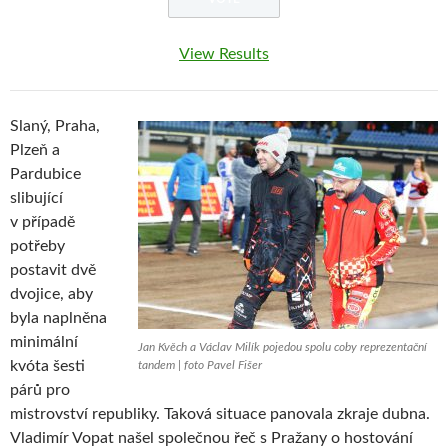
View Results
Slaný, Praha,
Plzeň a
Pardubice
slibující
v případě
potřeby
postavit dvě
dvojice, aby
byla naplněna
minimální
Jan Kvěch a Václav Milík pojedou spolu coby reprezentační
kvóta šesti
tandem | foto Pavel Fišer
párů pro
mistrovství republiky. Taková situace panovala zkraje dubna.
Vladimír Vopat našel společnou řeč s Pražany o hostování