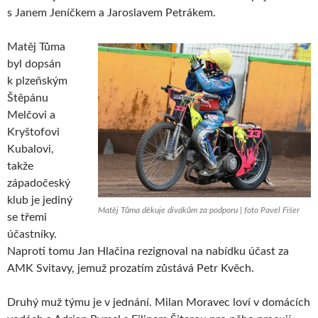
s Janem Jeníčkem a Jaroslavem Petrákem.
Matěj Tůma
byl dopsán
k plzeňským
Štěpánu
Melčovi a
Kryštofovi
Kubalovi,
takže
západočeský
klub je jediný
Matěj Tůma děkuje divákům za podporu | foto Pavel Fišer
se třemi
účastníky.
Naproti tomu Jan Hlačina rezignoval na nabídku účast za
AMK Svitavy, jemuž prozatím zůstává Petr Kvěch.
Druhý muž týmu je v jednání. Milan Moravec loví v domácích