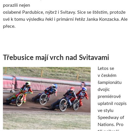
porazili nejen
oslabené Pardubice, nýbrž i Svitavy. Sice se štěstím, protože
své k tomu výsledku řekl i primární řetěz Janka Konzacka. Ale
přece.
Třebusice mají vrch nad Svitavami
Letos se
v českém
šampionátu
dvojic
premiérově
uplatnil rozpis
ve stylu
Speedway of
Nations. Pro