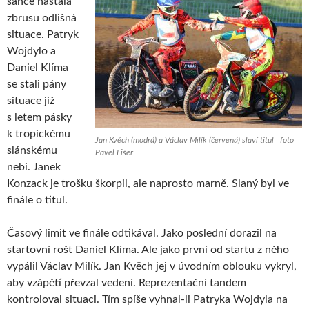
šance nastala
zbrusu odlišná
situace. Patryk
Wojdylo a
Daniel Klíma
se stali pány
situace již
s letem pásky
k tropickému
Jan Kvěch (modrá) a Václav Milík (červená) slaví titul | foto
slánskému
Pavel Fišer
nebi. Janek
Konzack je trošku škorpil, ale naprosto marně. Slaný byl ve
finále o titul.
Časový limit ve finále odtikával. Jako poslední dorazil na
startovní rošt Daniel Klíma. Ale jako první od startu z něho
vypálil Václav Milík. Jan Kvěch jej v úvodním oblouku vykryl,
aby vzápětí převzal vedení. Reprezentační tandem
kontroloval situaci. Tím spíše vyhnal-li Patryka Wojdyla na