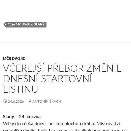
2026 MR DVOJIC SLANÝ
MČR DVOJIC
VČEREJŠÍ PŘEBOR ZMĚNIL
DNEŠNÍ STARTOVNÍ
LISTINU
24.6.2026
ANTONÍN ŠKACH
Slaný – 24. června
Velký den čeká dnes slánskou plochou dráhu. Mistrovství
republiky dvojic. Pořadatelé chystají velkolepou podívanou v