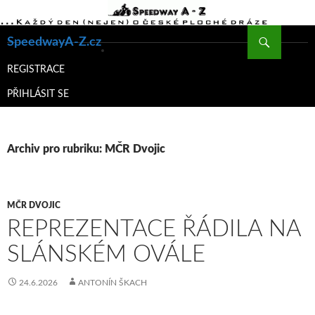
Hledat
SpeedwayA-Z.cz
PŘEJÍT
K
REGISTRACE
OBSAHU
PŘIHLÁSIT SE
WEBU
Archiv pro rubriku: MČR Dvojic
MČR DVOJIC
REPREZENTACE ŘÁDILA NA
SLÁNSKÉM OVÁLE
24.6.2026
ANTONÍN ŠKACH