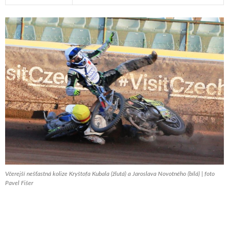
Včerejší nešťastná kolize Kryštofa Kubala (žlutá) a Jaroslava Novotného (bílá) | foto
Pavel Fišer