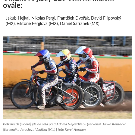
ovále:
Jakub Hejkal, Nikolas Pergl, František Dvořák, David Filipovský
(MX), Viktorie Perglová (MX), Daniel Šafránek (MX)
Petr Kvěch (modrá) jde do čela před Adama Nejezchlebu (červená), Janka Konzacka
(červená) a Jaroslava Vaníčka (bílá) | foto Karel Herman