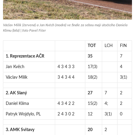
Václav Milík (červená) a Jan Kvěch (modrá) ve finále za sebou mají útočícího Daniela
Klímu (bílá) | foto Pavel Fišer
TOT
LCH
FIN
1. Reprezentace AČR
35
7
Jan Kvěch
4 3 4 3 3
17(3)
4
Václav Milík
3 4 3 4 4
18(2)
3(1)
2. AK Slaný
27
7
2
Daniel Klíma
4 3 4 2 2
15(2)
4;
2
Patryk Wojdylo, PL
2 4 3 0 2
12
3(1)
0
3. AMK Svitavy
20
2