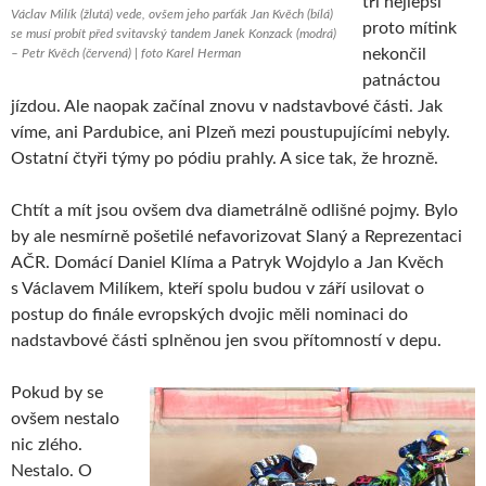
tři nejlepší
Václav Milík (žlutá) vede, ovšem jeho parťák Jan Kvěch (bílá)
proto mítink
se musí probít před svitavský tandem Janek Konzack (modrá)
nekončil
– Petr Kvěch (červená) | foto Karel Herman
patnáctou
jízdou. Ale naopak začínal znovu v nadstavbové části. Jak
víme, ani Pardubice, ani Plzeň mezi poustupujícími nebyly.
Ostatní čtyři týmy po pódiu prahly. A sice tak, že hrozně.
Chtít a mít jsou ovšem dva diametrálně odlišné pojmy. Bylo
by ale nesmírně pošetilé nefavorizovat Slaný a Reprezentaci
AČR. Domácí Daniel Klíma a Patryk Wojdylo a Jan Kvěch
s Václavem Milíkem, kteří spolu budou v září usilovat o
postup do finále evropských dvojic měli nominaci do
nadstavbové části splněnou jen svou přítomností v depu.
Pokud by se
ovšem nestalo
nic zlého.
Nestalo. O