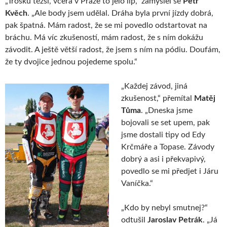
„Trošku těžší, včera v Praze to jelo líp,“ zamýšlel se
Petr
Kvěch
. „Ale body jsem udělal. Dráha byla první jízdy dobrá,
pak špatná. Mám radost, že se mi povedlo odstartovat na
bráchu. Má víc zkušeností, mám radost, že s ním dokážu
závodit. A ještě větší radost, že jsem s ním na pódiu. Doufám,
že ty dvojice jednou pojedeme spolu.“
„Každej závod, jiná
zkušenost,“ přemítal
Matěj
Tůma
. „Dneska jsme
bojovali se set upem, pak
jsme dostali tipy od Edy
Krčmáře a Topase. Závody
dobrý a asi i překvapivý,
povedlo se mi předjet i Járu
Vaníčka.“
„Kdo by nebyl smutnej?“
odtušil
Jaroslav Petrák
. „Já