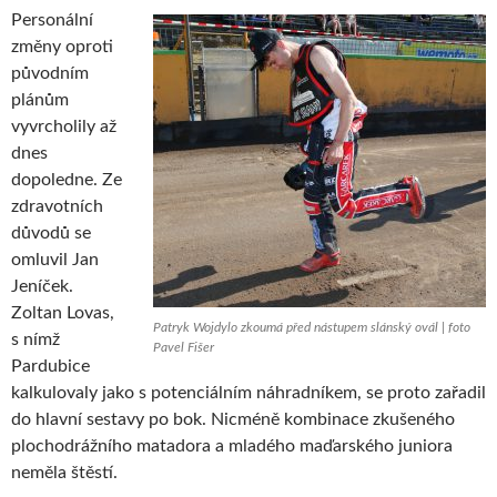
Personální
změny oproti
původním
plánům
vyvrcholily až
dnes
dopoledne. Ze
zdravotních
důvodů se
omluvil Jan
Jeníček.
Zoltan Lovas,
Patryk Wojdylo zkoumá před nástupem slánský ovál | foto
s nímž
Pavel Fišer
Pardubice
kalkulovaly jako s potenciálním náhradníkem, se proto zařadil
do hlavní sestavy po bok. Nicméně kombinace zkušeného
plochodrážního matadora a mladého maďarského juniora
neměla štěstí.