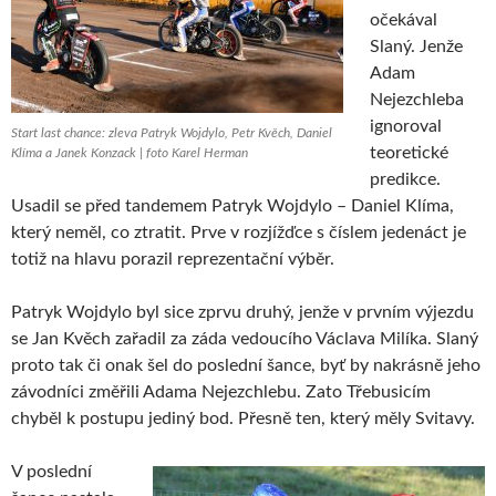
očekával
Slaný. Jenže
Adam
Nejezchleba
ignoroval
Start last chance: zleva Patryk Wojdylo, Petr Kvěch, Daniel
teoretické
Klíma a Janek Konzack | foto Karel Herman
predikce.
Usadil se před tandemem Patryk Wojdylo – Daniel Klíma,
který neměl, co ztratit. Prve v rozjížďce s číslem jedenáct je
totiž na hlavu porazil reprezentační výběr.
Patryk Wojdylo byl sice zprvu druhý, jenže v prvním výjezdu
se Jan Kvěch zařadil za záda vedoucího Václava Milíka. Slaný
proto tak či onak šel do poslední šance, byť by nakrásně jeho
závodníci změřili Adama Nejezchlebu. Zato Třebusicím
chyběl k postupu jediný bod. Přesně ten, který měly Svitavy.
V poslední