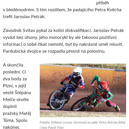
příběh
v bleděmodrém. S tím rozdílem, že padajícího Petra Kvěcha
trefil Jaroslav Petrák.
Závodník Svitav pykal za kolizi diskvalifikací. Jaroslav Petrák
vyvázl bez úhony, jeho motocykl by ale takovou pozitivní
informaci o sobě říkat nemohl, byť by nakrásně uměl mluvit.
Pardubická dvojice se rozpadla přesně na polovinu.
A skončila
poslední. O
dva body za
Plzní, v jejíž
vestě Štěpána
Melče skvěle
doplnil
pražský Matěj
Tůma. Spolu
Patálie Zoltana Lovase (červená) za zády Petra Kvěcha (bílá)
nakonec
| foto Pavel Fišer