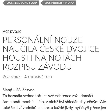
2026 MR DVOJIC SLANÝ
2026 PŘEBOR 4 PRAHA
MČR DVOJIC
PERSONÁLNÍ NOUZE
NAUČILA ČESKÉ DVOJICE
HOUSTI NA NOTÁCH
ROZPISU ZÁVODU
23.6.2026
ANTONÍN ŠKACH
Slaný – 23. června
Za bezmála sedmdesát let své existence zažil domácí
šampionát mnohé. I léta, v nichž byl shledán zbytečným. Ale
také šest závodníků na startu každé jízdy, byť čtyři přece jen