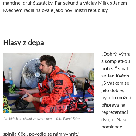
mantinel druhé zatáčky. Pár sekund a Václav Milík s Janem
Kvěchem řádili na ovále jako noví mistři republiky.
Hlasy z depa
„Dobrý, výhra
s kompletkou
potěší,“ smál
se
Jan Kvěch
.
„S Vaškem se
jelo dobře,
byla to možná
příprava na
reprezentaci
Jan Kvěch se chladí ve svém depu | foto Pavel Fišer
dvojic. Naše
nominace
splnila účel, povedlo se nám vyhrát.“