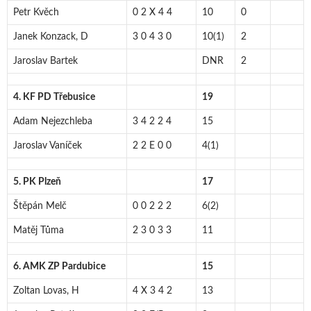
Petr Kvěch
0 2 X 4 4
10
0
Janek Konzack, D
3 0 4 3 0
10(1)
2
Jaroslav Bartek
DNR
2
4. KF PD Třebusice
19
Adam Nejezchleba
3 4 2 2 4
15
Jaroslav Vaníček
2 2 E 0 0
4(1)
5. PK Plzeň
17
Štěpán Melč
0 0 2 2 2
6(2)
Matěj Tůma
2 3 0 3 3
11
6. AMK ZP Pardubice
15
Zoltan Lovas, H
4 X 3 4 2
13