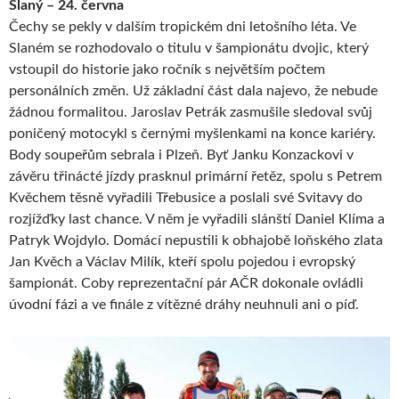
Slaný – 24. června
Čechy se pekly v dalším tropickém dni letošního léta. Ve
Slaném se rozhodovalo o titulu v šampionátu dvojic, který
vstoupil do historie jako ročník s největším počtem
personálních změn. Už základní část dala najevo, že nebude
žádnou formalitou. Jaroslav Petrák zasmušile sledoval svůj
poničený motocykl s černými myšlenkami na konce kariéry.
Body soupeřům sebrala i Plzeň. Byť Janku Konzackovi v
závěru třinácté jízdy prasknul primární řetěz, spolu s Petrem
Kvěchem těsně vyřadili Třebusice a poslali své Svitavy do
rozjížďky last chance. V něm je vyřadili slánští Daniel Klíma a
Patryk Wojdylo. Domácí nepustili k obhajobě loňského zlata
Jan Kvěch a Václav Milík, kteří spolu pojedou i evropský
šampionát. Coby reprezentační pár AČR dokonale ovládli
úvodní fázi a ve finále z vítězné dráhy neuhnuli ani o píď.