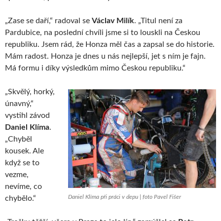
„Zase se daří,“ radoval se
Václav Milík
. „Titul není za
Pardubice, na poslední chvíli jsme si to louskli na Českou
republiku. Jsem rád, že Honza měl čas a zapsal se do historie.
Mám radost. Honza je dnes u nás nejlepší, jet s ním je fajn.
Má formu i díky výsledkům mimo Českou republiku.“
„Skvělý, horký,
únavný,“
vystihl závod
Daniel Klíma
.
„Chyběl
kousek. Ale
když se to
vezme,
nevíme, co
Daniel Klíma při práci v depu | foto Pavel Fišer
chybělo.“