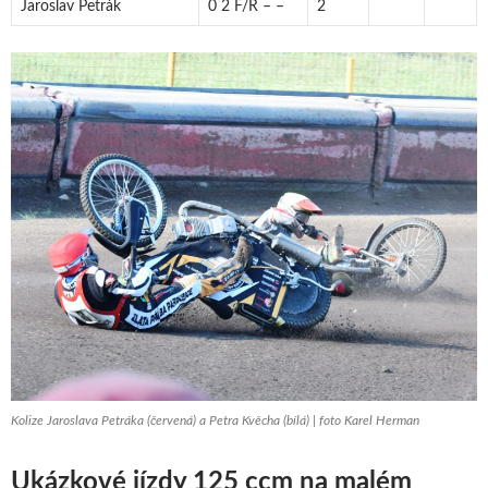
Jaroslav Petrák
0 2 F/R – –
2
Kolize Jaroslava Petráka (červená) a Petra Kvěcha (bílá) | foto Karel Herman
Ukázkové jízdy 125 ccm na malém