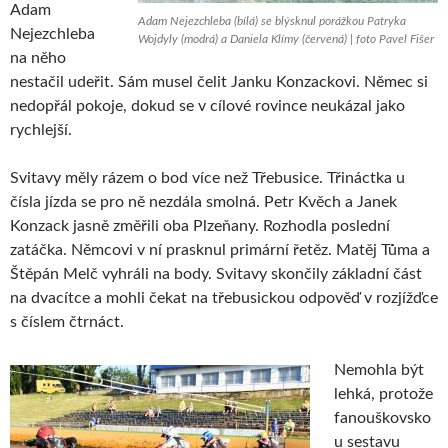
Adam
Adam Nejezchleba (bílá) se blýsknul porážkou Patryka
Nejezchleba
Wojdyly (modrá) a Daniela Klímy (červená) | foto Pavel Fišer
na něho
nestačil udeřit. Sám musel čelit Janku Konzackovi. Němec si
nedopřál pokoje, dokud se v cílové rovince neukázal jako
rychlejší.
Svitavy měly rázem o bod více než Třebusice. Třináctka u
čísla jízda se pro ně nezdála smolná. Petr Kvěch a Janek
Konzack jasně změřili oba Plzeňany. Rozhodla poslední
zatáčka. Němcovi v ní prasknul primární řetěz. Matěj Tůma a
Štěpán Melč vyhráli na body. Svitavy skončily základní část
na dvacítce a mohli čekat na třebusickou odpověď v rozjížďce
s číslem čtrnáct.
Nemohla být
lehká, protože
fanouškovsko
u sestavu