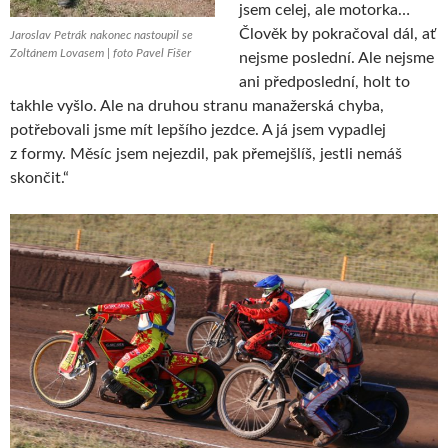
jsem celej, ale motorka…
Člověk by pokračoval dál, ať
Jaroslav Petrák nakonec nastoupil se
Zoltánem Lovasem | foto Pavel Fišer
nejsme poslední. Ale nejsme
ani předposlední, holt to
takhle vyšlo. Ale na druhou stranu manažerská chyba,
potřebovali jsme mít lepšího jezdce. A já jsem vypadlej
z formy. Měsíc jsem nejezdil, pak přemejšlíš, jestli nemáš
skončit.“