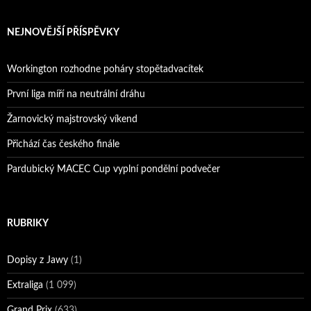
NEJNOVĚJŠÍ PŘÍSPĚVKY
Workington rozhodne poháry stopětadvacítek
První liga míří na neutrální dráhu
Žarnovický majstrovský víkend
Přichází čas českého finále
Pardubický MACEC Cup vyplní pondělní podvečer
RUBRIKY
Dopisy z Jawy
(1)
Extraliga
(1 099)
Grand Prix
(633)