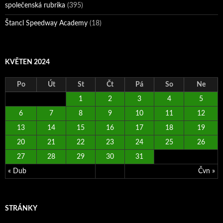
společenská rubrika
(395)
Štancl Speedway Academy
(18)
KVĚTEN 2024
Po
Út
St
Čt
Pá
So
Ne
1
2
3
4
5
6
7
8
9
10
11
12
13
14
15
16
17
18
19
20
21
22
23
24
25
26
27
28
29
30
31
« Dub
Čvn »
STRÁNKY