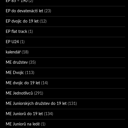
EP 85 – 190
(2)
EP do devatenácti let
(23)
EP dvojic do 19 let
(12)
EP flat track
(1)
EP U24
(1)
kalendář
(18)
ME družstev
(35)
ME Dvojic
(113)
ME dvojic do 19 let
(14)
ME Jednotlivců
(291)
ME Juniorských družstev do 19 let
(131)
ME Juniorů do 19 let
(134)
ME Juniorů na ledě
(1)