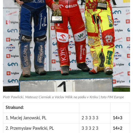
Piotr Pawlicki, Mateusz Cierniak a Václav Milík na pódiu v Kršku | foto FIM Europe
Stralsund:
1. Maciej Janowski, PL
2 3 3 3 3
14+3
2. Przemyslaw Pawlicki, PL
3 3 3 2 3
14+2