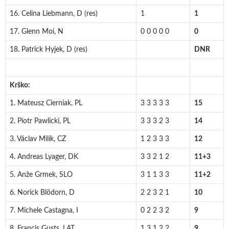
16. Celina Liebmann, D (res)
1
1
17. Glenn Moi, N
0 0 0 0 0
0
18. Patrick Hyjek, D (res)
DNR
Krško:
1. Mateusz Cierniak, PL
3 3 3 3 3
15
2. Piotr Pawlicki, PL
3 3 3 2 3
14
3. Václav Milík, CZ
1 2 3 3 3
12
4. Andreas Lyager, DK
3 3 2 1 2
11+3
5. Anže Grmek, SLO
3 1 1 3 3
11+2
6. Norick Blödorn, D
2 2 3 2 1
10
7. Michele Castagna, I
0 2 2 3 2
9
8. Francis Gusts, LAT
1 3 1 2 2
9