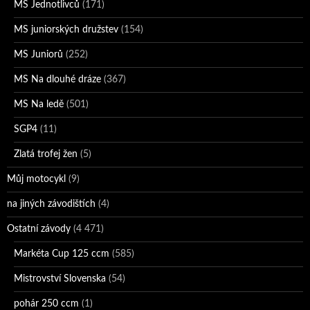
MS Jednotlivců
(171)
MS juniorských družstev
(154)
MS Juniorů
(252)
MS Na dlouhé dráze
(367)
MS Na ledě
(501)
SGP4
(11)
Zlatá trofej žen
(5)
Můj motocykl
(9)
na jiných závodištích
(4)
Ostatní závody
(4 471)
Markéta Cup 125 ccm
(585)
Mistrovství Slovenska
(54)
pohár 250 ccm
(1)