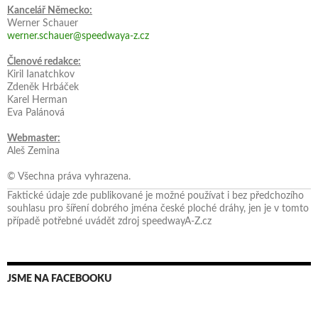
Kancelář Německo:
Werner Schauer
werner.schauer@speedwaya-z.cz
Členové redakce:
Kiril Ianatchkov
Zdeněk Hrbáček
Karel Herman
Eva Palánová
Webmaster:
Aleš Zemina
© Všechna práva vyhrazena.
Faktické údaje zde publikované je možné používat i bez předchozího
souhlasu pro šíření dobrého jména české ploché dráhy, jen je v tomto
případě potřebné uvádět zdroj speedwayA-Z.cz
JSME NA FACEBOOKU