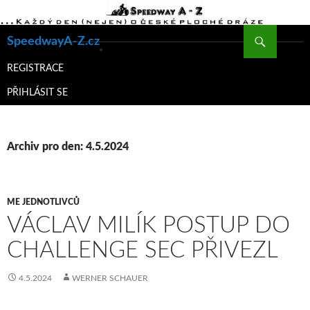
Hledat
SpeedwayA-Z.cz
PŘEJÍT
K
REGISTRACE
OBSAHU
PŘIHLÁSIT SE
WEBU
Archiv pro den: 4.5.2024
ME JEDNOTLIVCŮ
VÁCLAV MILÍK POSTUP DO
CHALLENGE SEC PŘIVEZL
4.5.2024
WERNER SCHAUER