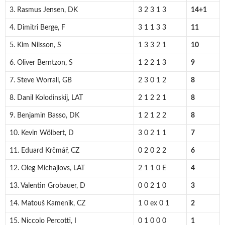
3. Rasmus Jensen, DK
3 2 3 1 3
14+1
4. Dimitri Berge, F
3 1 1 3 3
11
5. Kim Nilsson, S
1 3 3 2 1
10
6. Oliver Berntzon, S
1 2 2 1 3
9
7. Steve Worrall, GB
2 3 0 1 2
8
8. Danil Kolodinskij, LAT
2 1 2 2 1
8
9. Benjamin Basso, DK
1 2 1 2 2
8
10. Kevin Wölbert, D
3 0 2 1 1
7
11. Eduard Krčmář, CZ
0 2 0 2 2
6
12. Oleg Michajlovs, LAT
2 1 1 0 E
4
13. Valentin Grobauer, D
0 0 2 1 0
3
14. Matouš Kamenik, CZ
1 0 ex 0 1
2
15. Niccolo Percotti, I
0 1 0 0 0
1