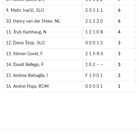
9. Matic Ivačič, SLO
2 0 2 1 1
6
10. Henry van der Steen, NL
2 1 1 2 0
6
11. Truls Kamhaug, N
1 2 1 0 X
4
12. Denis Štojs, SLO
0 0 0 1 2
3
13. Steven Goret, F
2 1 0 X 0
3
14. David Bellego, F
1 0 2 – –
3
15. Andrea Battaglia, I
F 1 0 0 1
2
16. Andrei Popa, ROM
0 0 0 0 1
1