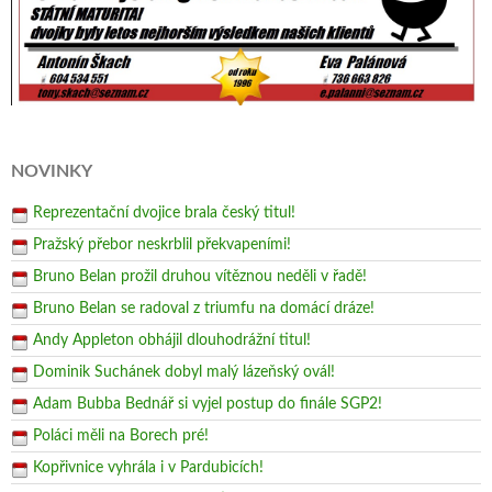
NOVINKY
Reprezentační dvojice brala český titul!
Pražský přebor neskrblil překvapeními!
Bruno Belan prožil druhou vítěznou neděli v řadě!
Bruno Belan se radoval z triumfu na domácí dráze!
Andy Appleton obhájil dlouhodrážní titul!
Dominik Suchánek dobyl malý lázeňský ovál!
Adam Bubba Bednář si vyjel postup do finále SGP2!
Poláci měli na Borech pré!
Kopřivnice vyhrála i v Pardubicích!