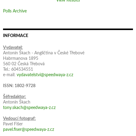
View Results
Polls Archive
INFORMACE
Vydavatel:
Antonín Škach - Angličtina v České Třebové
Habrmanova 1895
560 02 Česká Třebová
Tel.: 604534551
e-mail:
vydavatelstvi@speedwaya-z.cz
ISSN: 1802-9728
Šéfredaktor:
Antonín Škach
tony.skach@speedwaya-z.cz
Vedoucí fotograf:
Pavel Fišer
pavel.fiser@speedwaya-z.cz