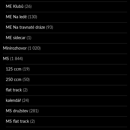
ME Klubů
(26)
ME Na ledě
(130)
ME Na travnaté dráze
(93)
ME sidecar
(1)
Minirozhovor
(1 020)
MS
(1 844)
125 ccm
(19)
250 ccm
(50)
flat track
(2)
kalendář
(24)
MS družstev
(281)
MS flat track
(2)