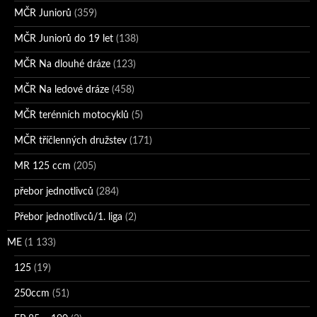
MČR Juniorů
(359)
MČR Juniorů do 19 let
(138)
MČR Na dlouhé dráze
(123)
MČR Na ledové dráze
(458)
MČR terénních motocyklů
(5)
MČR tříčlenných družstev
(171)
MR 125 ccm
(205)
přebor jednotlivců
(284)
Přebor jednotlivců/1. liga
(2)
ME
(1 133)
125
(19)
250ccm
(51)