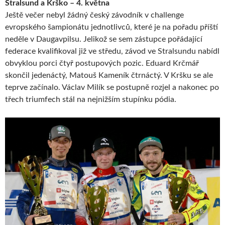
Stralsund a Krško – 4. května
Ještě večer nebyl žádný český závodník v challenge
evropského šampionátu jednotlivců, které je na pořadu příští
neděle v Daugavpilsu. Jelikož se sem zástupce pořádající
federace kvalifikoval již ve středu, závod ve Stralsundu nabídl
obvyklou porci čtyř postupových pozic. Eduard Krčmář
skončil jedenáctý, Matouš Kameník čtrnáctý. V Kršku se ale
teprve začínalo. Václav Milík se postupně rozjel a nakonec po
třech triumfech stál na nejnižším stupínku pódia.