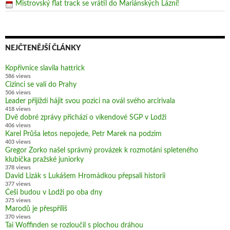
Mistrovský flat track se vrátil do Mariánských Lázní!
NEJČTENĚJŠÍ ČLÁNKY
Kopřivnice slavila hattrick
586 views
Cizinci se valí do Prahy
506 views
Leader přijíždí hájit svou pozici na ovál svého arcirivala
418 views
Dvě dobré zprávy přichází o víkendové SGP v Lodži
406 views
Karel Průša letos nepojede, Petr Marek na podzim
403 views
Gregor Zorko našel správný provázek k rozmotání spleteného
klubíčka pražské juniorky
378 views
David Lizák s Lukášem Hromádkou přepsali historii
377 views
Češi budou v Lodži po oba dny
375 views
Marodů je přespříliš
370 views
Tai Woffinden se rozloučil s plochou dráhou