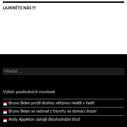
LAJKNĚTE NÁS !!!
Bruno Belan se radoval z triumfu na domácí dráze!
Vyhledávání
Andy Appleton obhájil dlouhodrážní titul!
Reprezentační dvojice brala český titul!
Výběr posledních novinek
Pražský přebor neskrblil překvapeními!
Bruno Belan prožil druhou vítěznou neděli v řadě!
Bruno Belan se radoval z triumfu na domácí dráze!
Andy Appleton obhájil dlouhodrážní titul!
Reprezentační dvojice brala český titul!