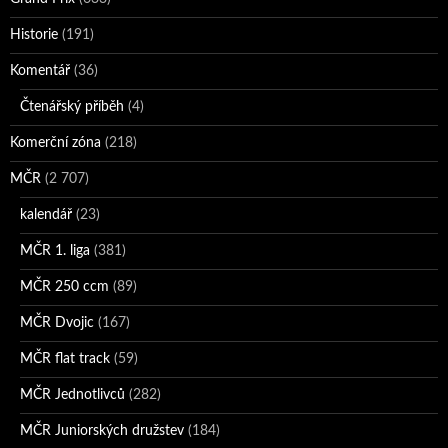
Historie
(191)
Komentář
(36)
Čtenářský příběh
(4)
Komerční zóna
(218)
MČR
(2 707)
kalendář
(23)
MČR 1. liga
(381)
MČR 250 ccm
(89)
MČR Dvojic
(167)
MČR flat track
(59)
MČR Jednotlivců
(282)
MČR Juniorských družstev
(184)