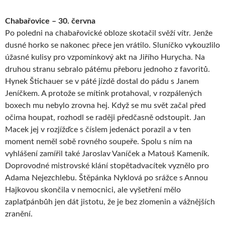
Chabařovice – 30. června
Po poledni na chabařovické obloze skotačil svěží vítr. Jenže
dusné horko se nakonec přece jen vrátilo. Sluníčko vykouzlilo
úžasné kulisy pro vzpomínkový akt na Jiřího Hurycha. Na
druhou stranu sebralo pátému přeboru jednoho z favoritů.
Hynek Štichauer se v páté jízdě dostal do pádu s Janem
Jeníčkem. A protože se mítink protahoval, v rozpálených
boxech mu nebylo zrovna hej. Když se mu svět začal před
očima houpat, rozhodl se raději předčasně odstoupit. Jan
Macek jej v rozjížďce s číslem jedenáct porazil a v ten
moment neměl sobě rovného soupeře. Spolu s ním na
vyhlášení zamířil také Jaroslav Vaníček a Matouš Kameník.
Doprovodné mistrovské klání stopětadvacítek vyznělo pro
Adama Nejezchlebu. Štěpánka Nyklová po srážce s Annou
Hajkovou skončila v nemocnici, ale vyšetření mělo
zaplaťpánbůh jen dát jistotu, že je bez zlomenin a vážnějších
zranění.