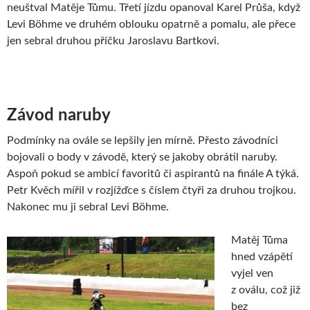
neuštval Matěje Tůmu. Třetí jízdu opanoval Karel Průša, když
Levi Böhme ve druhém oblouku opatrně a pomalu, ale přece
jen sebral druhou příčku Jaroslavu Bartkovi.
Závod naruby
Podmínky na ovále se lepšily jen mírně. Přesto závodníci
bojovali o body v závodě, který se jakoby obrátil naruby.
Aspoň pokud se ambicí favoritů či aspirantů na finále A týká.
Petr Kvěch mířil v rozjížďce s číslem čtyři za druhou trojkou.
Nakonec mu ji sebral Levi Böhme.
Matěj Tůma
hned vzápětí
vyjel ven
z oválu, což již
bez