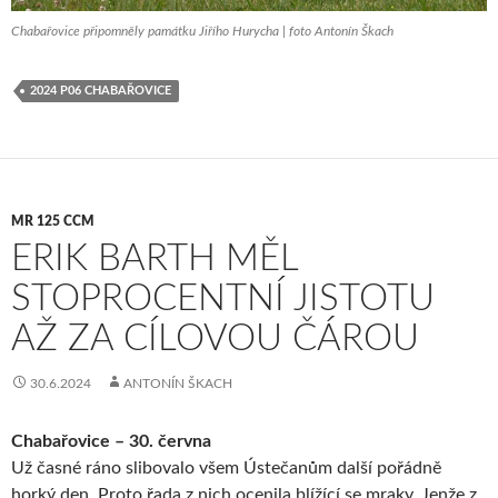
Chabařovice připomněly památku Jiřího Hurycha | foto Antonín Škach
2024 P06 CHABAŘOVICE
MR 125 CCM
ERIK BARTH MĚL
STOPROCENTNÍ JISTOTU
AŽ ZA CÍLOVOU ČÁROU
30.6.2024
ANTONÍN ŠKACH
Chabařovice – 30. června
Už časné ráno slibovalo všem Ústečanům další pořádně
horký den. Proto řada z nich ocenila blížící se mraky. Jenže z