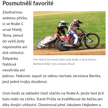
Posmutnělí favorité
Závěrečnou
sedmou příčku
si ve finále C
urval Matěj
Tůma, jemuž
do vyšší jízdy
nepomohla ani
dvě vítězství.
Štěpánka
Petr Kvěch (červená) zatím vede finále A před Erikem
Nyklová
Barthem (bílá) | foto Antonín Škach
nevyhrála ani
jednou. Nakonec aspoň za sebou nechala Jaroslava Bartka,
jenž jedné trojky dosáhnul.
Osm bodů ze základní části stačilo na finále A, jenže šest jich
bylo málo na céčko. Karel Průša se kvalifikoval do béčka jen
díky dvojici vítězství. Dominoval před Jakubem Hejkalem a