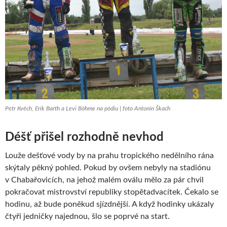
Petr Kvěch, Erik Barth a Levi Böhme na pódiu | foto Antonín Škach
Déšť přišel rozhodně nevhod
Louže dešťové vody by na prahu tropického nedělního rána
skýtaly pěkný pohled. Pokud by ovšem nebyly na stadiónu
v Chabařovicích, na jehož malém oválu mělo za pár chvil
pokračovat mistrovství republiky stopětadvacítek. Čekalo se
hodinu, až bude poněkud sjízdnější. A když hodinky ukázaly
čtyři jedničky najednou, šlo se poprvé na start.