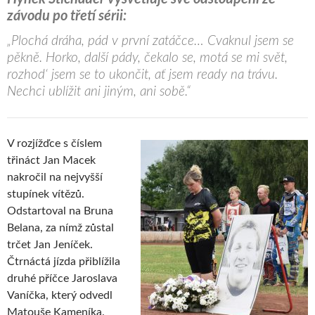
závodu po třetí sérii:
„Plochá dráha, pád v první zatáčce… Cvaknul jsem se
pěkně. Horko, další pády, čekalo se, motá se mi svět,
rozhod‘ jsem se to ukončit, ať jsem ready na trávu.
Nechci ublížit ani jiným, ani sobě.“
V rozjížďce s číslem
třináct Jan Macek
nakročil na nejvyšší
stupínek vítězů.
Odstartoval na Bruna
Belana, za nímž zůstal
trčet Jan Jeníček.
Čtrnáctá jízda přiblížila
druhé příčce Jaroslava
Vaníčka, který odvedl
Matouše Kameníka.