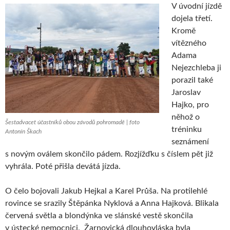
V úvodní jízdě
dojela třetí.
Kromě
vítězného
Adama
Nejezchleba ji
porazil také
Jaroslav
Hajko, pro
něhož o
Šestadvacet účastníků obou závodů pohromadě | foto
tréninku
Antonín Škach
seznámení
s novým oválem skončilo pádem. Rozjížďku s číslem pět již
vyhrála. Poté přišla devátá jízda.
O čelo bojovali Jakub Hejkal a Karel Průša. Na protilehlé
rovince se srazily Štěpánka Nyklová a Anna Hajková. Blikala
červená světla a blondýnka ve slánské vestě skončila
v ústecké nemocnici. Žarnovická dlouhovláska byla