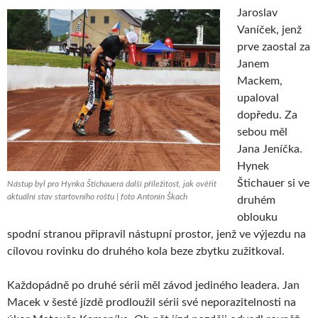
Jaroslav
Vaníček, jenž
prve zaostal za
Janem
Mackem,
upaloval
dopředu. Za
sebou měl
Jana Jeníčka.
Hynek
Štichauer si ve
Nástup byl pro Hynka Štichauera další příležitost, jak ověřit
aktuální stav startovního roštu | foto Antonín Škach
druhém
oblouku
spodní stranou připravil nástupní prostor, jenž ve výjezdu na
cílovou rovinku do druhého kola beze zbytku zužitkoval.
Každopádně po druhé sérii měl závod jediného leadera. Jan
Macek v šesté jízdě prodloužil sérii své neporazitelnosti na