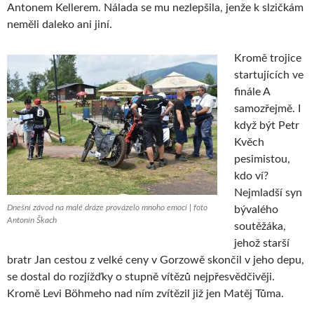
Antonem Kellerem. Nálada se mu nezlepšila, jenže k slzičkám
neměli daleko ani jiní.
Kromě trojice
startujících ve
finále A
samozřejmě. I
když být Petr
Kvěch
pesimistou,
kdo ví?
Nejmladší syn
Dnešní závod na malé dráze provázelo mnoho emocí | foto
bývalého
Antonín Škach
soutěžáka,
jehož starší
bratr Jan cestou z velké ceny v Gorzowě skončil v jeho depu,
se dostal do rozjížďky o stupně vítězů nejpřesvědčivěji.
Kromě Levi Böhmeho nad ním zvítězil již jen Matěj Tůma.