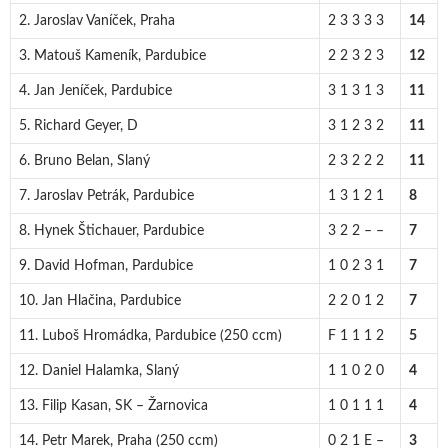
2. Jaroslav Vaníček, Praha
2 3 3 3 3
14
3. Matouš Kameník, Pardubice
2 2 3 2 3
12
4. Jan Jeníček, Pardubice
3 1 3 1 3
11
5. Richard Geyer, D
3 1 2 3 2
11
6. Bruno Belan, Slaný
2 3 2 2 2
11
7. Jaroslav Petrák, Pardubice
1 3 1 2 1
8
8. Hynek Štichauer, Pardubice
3 2 2 – –
7
9. David Hofman, Pardubice
1 0 2 3 1
7
10. Jan Hlačina, Pardubice
2 2 0 1 2
7
11. Luboš Hromádka, Pardubice (250 ccm)
F 1 1 1 2
5
12. Daniel Halamka, Slaný
1 1 0 2 0
4
13. Filip Kasan, SK – Žarnovica
1 0 1 1 1
4
14. Petr Marek, Praha (250 ccm)
0 2 1 E –
3