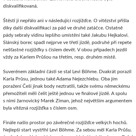
diskvalifikovaná.
Štěstí jí nepřálo ani v následující rozjížďce. O vítězství přišla
díky další diskvalifikaci za pád ve druhé zatáčce. Ostatně
pády sebraly vidinu lepšího umístění také Jakubu Hejkalovi.
Slánský borec spadl nejprve ve třetí jízdě, podruhé při repete
nešťastné rozjížďky s číslem devět. V obou případech jezdil
vždy za Karlem Průšou na třetím, resp. druhém místě.
Suverénem základní části se stal Levi Böhme. Dvakrát porazil
Karla Průsu, jednou také Adama Nejezchlebu. Oba jím
poražení Češi jinak body neztratili, takže svému německému
přemožiteli měli čelit ještě jednou ve finálové jízdě. A spolu
s nimi žarnovický Marek Ziman, jehož největším argumentem
byla vítězná rozjížďka s číslem osm.
Finále našlo prostor po závěrečné rozjížďce velkých hochů.
Nejlepší start vystřihl Levi Böhme. Za sebou měl Karla Průšu.