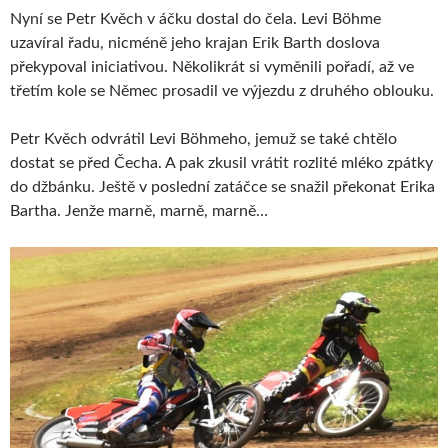
Nyní se Petr Kvěch v áčku dostal do čela. Levi Böhme
uzavíral řadu, nicméně jeho krajan Erik Barth doslova
překypoval iniciativou. Několikrát si vyměnili pořadí, až ve
třetím kole se Němec prosadil ve výjezdu z druhého oblouku.
Petr Kvěch odvrátil Levi Böhmeho, jemuž se také chtělo
dostat se před Čecha. A pak zkusil vrátit rozlité mléko zpátky
do džbánku. Ještě v poslední zatáčce se snažil překonat Erika
Bartha. Jenže marně, marně, marně…