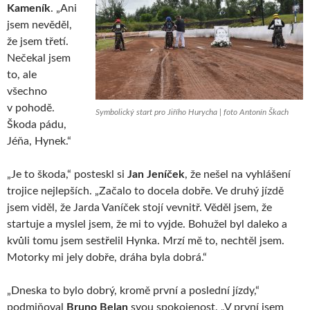
Kameník
. „Ani
jsem nevěděl,
že jsem třetí.
Nečekal jsem
to, ale
všechno
v pohodě.
Symbolický start pro Jiřího Hurycha | foto Antonín Škach
Škoda pádu,
Jéňa, Hynek.“
„Je to škoda,“ posteskl si
Jan Jeníček
, že nešel na vyhlášení
trojice nejlepších. „Začalo to docela dobře. Ve druhý jízdě
jsem viděl, že Jarda Vaníček stojí vevnitř. Věděl jsem, že
startuje a myslel jsem, že mi to vyjde. Bohužel byl daleko a
kvůli tomu jsem sestřelil Hynka. Mrzí mě to, nechtěl jsem.
Motorky mi jely dobře, dráha byla dobrá.“
„Dneska to bylo dobrý, kromě první a poslední jízdy,“
podmiňoval
Bruno Belan
svou spokojenost. „V první jsem