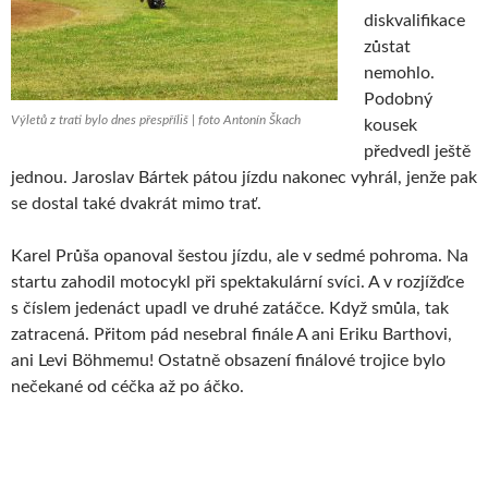
diskvalifikace
zůstat
nemohlo.
Podobný
Výletů z trati bylo dnes přespříliš | foto Antonín Škach
kousek
předvedl ještě
jednou. Jaroslav Bártek pátou jízdu nakonec vyhrál, jenže pak
se dostal také dvakrát mimo trať.
Karel Průša opanoval šestou jízdu, ale v sedmé pohroma. Na
startu zahodil motocykl při spektakulární svíci. A v rozjížďce
s číslem jedenáct upadl ve druhé zatáčce. Když smůla, tak
zatracená. Přitom pád nesebral finále A ani Eriku Barthovi,
ani Levi Böhmemu! Ostatně obsazení finálové trojice bylo
nečekané od céčka až po áčko.