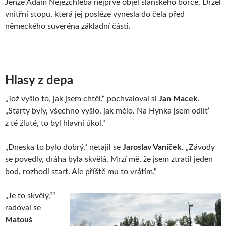
Jenže Adam Nejezchleba nejprve objel slánského borce. Držel
vnitřní stopu, která jej posléze vynesla do čela před
německého suveréna základní části.
Hlasy z depa
„Tož vyšlo to, jak jsem chtěl,“ pochvaloval si
Jan Macek
.
„Starty byly, všechno vyšlo, jak mělo. Na Hynka jsem odlít‘
z té žluté, to byl hlavní úkol.“
„Dneska to bylo dobrý,“ netajil se
Jaroslav Vaníček
. „Závody
se povedly, dráha byla skvělá. Mrzí mě, že jsem ztratil jeden
bod, rozhodl start. Ale příště mu to vrátím.“
„Je to skvělý,““
radoval se
Matouš