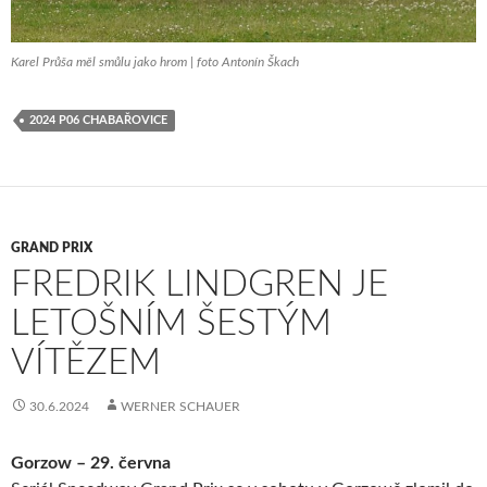
Karel Průša měl smůlu jako hrom | foto Antonín Škach
2024 P06 CHABAŘOVICE
GRAND PRIX
FREDRIK LINDGREN JE
LETOŠNÍM ŠESTÝM
VÍTĚZEM
30.6.2024
WERNER SCHAUER
Gorzow – 29. června