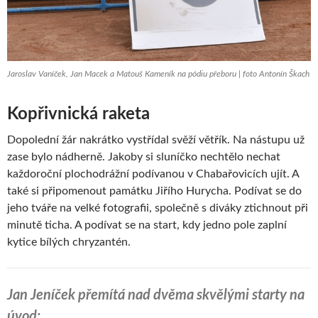
Jaroslav Vaníček, Jan Macek a Matouš Kameník na pódiu přeboru | foto Antonín Škach
Kopřivnická raketa
Dopolední žár nakrátko vystřídal svěží větřík. Na nástupu už
zase bylo nádherně. Jakoby si sluníčko nechtělo nechat
každoroční plochodrážní podívanou v Chabařovicích ujít. A
také si připomenout památku Jiřího Hurycha. Podívat se do
jeho tváře na velké fotografii, společně s diváky ztichnout při
minutě ticha. A podívat se na start, kdy jedno pole zaplní
kytice bílých chryzantén.
Jan Jeníček přemítá nad dvěma skvělými starty na
úvod: