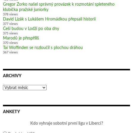
Gregor Zorko našel správný provázek k rozmotání spleteného
klubíčka pražské juniorky
378 views
David Lizák s Lukášem Hromádkou přepsali historii
377 views
Češi budou v Lodži po oba dny
375 views
Marodů je přespříliš
370 views
Tai Woffinden se rozloučil s plochou dráhou
367 views
ARCHIVY
Archivy
ANKETY
Kdo vyhraje sobotní první ligu v Liberci?