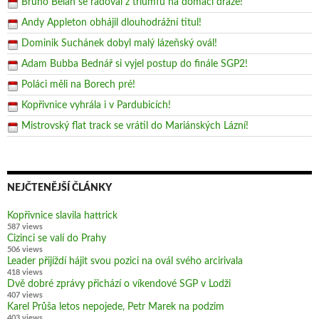
Bruno Belan se radoval z triumfu na domácí dráze!
Andy Appleton obhájil dlouhodrážní titul!
Dominik Suchánek dobyl malý lázeňský ovál!
Adam Bubba Bednář si vyjel postup do finále SGP2!
Poláci měli na Borech pré!
Kopřivnice vyhrála i v Pardubicích!
Mistrovský flat track se vrátil do Mariánských Lázní!
NEJČTENĚJŠÍ ČLÁNKY
Kopřivnice slavila hattrick
587 views
Cizinci se valí do Prahy
506 views
Leader přijíždí hájit svou pozici na ovál svého arcirivala
418 views
Dvě dobré zprávy přichází o víkendové SGP v Lodži
407 views
Karel Průša letos nepojede, Petr Marek na podzim
403 views