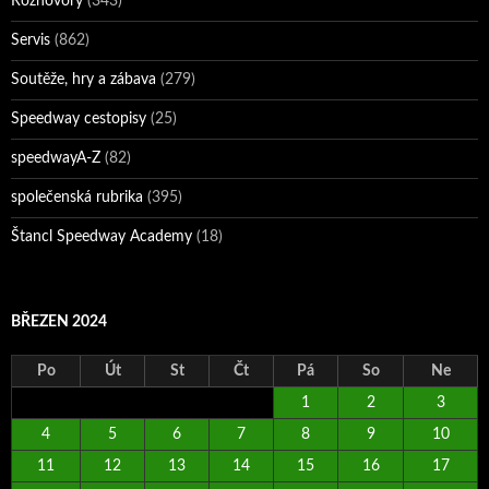
Rozhovory
(343)
Servis
(862)
Soutěže, hry a zábava
(279)
Speedway cestopisy
(25)
speedwayA-Z
(82)
společenská rubrika
(395)
Štancl Speedway Academy
(18)
BŘEZEN 2024
Po
Út
St
Čt
Pá
So
Ne
1
2
3
4
5
6
7
8
9
10
11
12
13
14
15
16
17