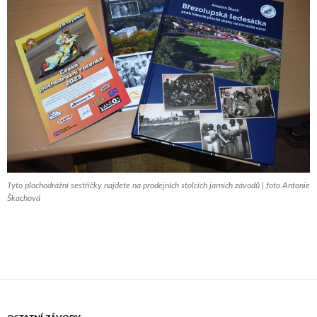
Tyto plochodrážní sestřičky najdete na prodejních stolcích jarních závodů | foto Antonie
Škachová