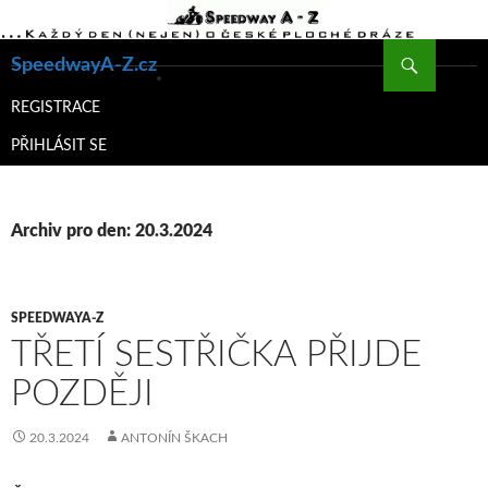
Hledat
SpeedwayA-Z.cz
PŘEJÍT
K
REGISTRACE
OBSAHU
PŘIHLÁSIT SE
WEBU
Archiv pro den: 20.3.2024
SPEEDWAYA-Z
TŘETÍ SESTŘIČKA PŘIJDE
POZDĚJI
20.3.2024
ANTONÍN ŠKACH