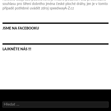
souhlasu pro šíření dobrého jména české ploché dráhy, jen je v tomto
případě potřebné uvádět zdroj speedwayA-Z.cz
JSME NA FACEBOOKU
LAJKNĚTE NÁS !!!
Bruno Belan se radoval z triumfu na domácí dráze!
Vyhledávání
Andy Appleton obhájil dlouhodrážní titul!