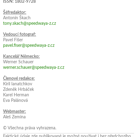
ISSN: 1802-9728
Šéfredaktor:
Antonín Škach
tony.skach@speedwaya-z.cz
Vedoucí fotograf:
Pavel Fišer
pavel.fiser@speedwaya-z.cz
Kancelář Německo:
Werner Schauer
werner.schauer@speedwaya-z.cz
Členové redakce:
Kiril Ianatchkov
Zdeněk Hrbáček
Karel Herman
Eva Palánová
Webmaster:
Aleš Zemina
© Všechna práva vyhrazena.
Faktické údaje zde publikované je možné používat i bez předchozího