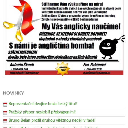
NOVINKY
Reprezentační dvojice brala český titul!
Pražský přebor neskrblil překvapeními!
Bruno Belan prožil druhou vítěznou neděli v řadě!