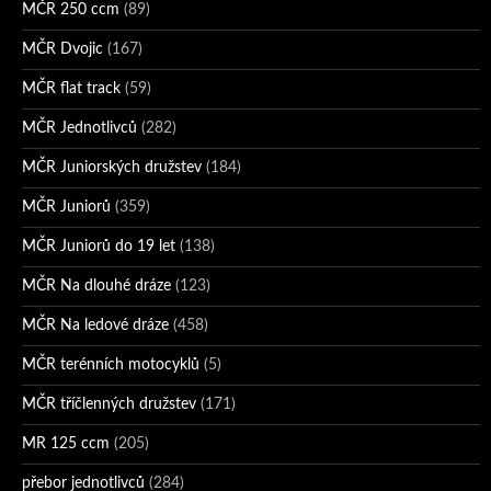
MČR 250 ccm
(89)
MČR Dvojic
(167)
MČR flat track
(59)
MČR Jednotlivců
(282)
MČR Juniorských družstev
(184)
MČR Juniorů
(359)
MČR Juniorů do 19 let
(138)
MČR Na dlouhé dráze
(123)
MČR Na ledové dráze
(458)
MČR terénních motocyklů
(5)
MČR tříčlenných družstev
(171)
MR 125 ccm
(205)
přebor jednotlivců
(284)