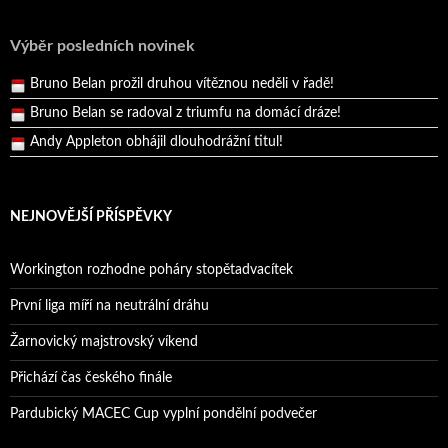
Reprezentační dvojice brala český titul!
Pražský přebor neskrblil překvapeními!
Výběr posledních novinek
Bruno Belan prožil druhou vítěznou neděli v řadě!
Bruno Belan se radoval z triumfu na domácí dráze!
Andy Appleton obhájil dlouhodrážní titul!
Reprezentační dvojice brala český titul!
NEJNOVĚJŠÍ PŘÍSPĚVKY
Workington rozhodne poháry stopětadvacítek
První liga míří na neutrální dráhu
Žarnovický majstrovský víkend
Přichází čas českého finále
Pardubický MACEC Cup vyplní pondělní podvečer