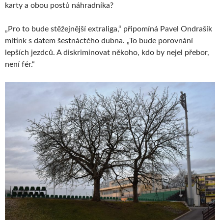
karty a obou postů náhradníka?
„Pro to bude stěžejnější extraliga,“ připomíná Pavel Ondrašík
mítink s datem šestnáctého dubna. „To bude porovnání
lepších jezdců. A diskriminovat někoho, kdo by nejel přebor,
není fér.“