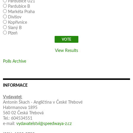
Pardubice U21
Pardubice B
Markéta Praha
Divišov
Kopřivnice
Slaný B
Plzeň
View Results
Polls Archive
INFORMACE
Vydavatel:
Antonín Škach - Angličtina v České Třebové
Habrmanova 1895
560 02 Česká Třebová
Tel.: 604534551
e-mail:
vydavatelstvi@speedwaya-z.cz