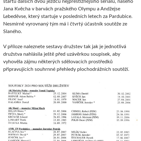
startu dalších dvou jezdců nejprestižnějšího seriálu, našeho
Jana Kvěcha v barvách pražského Olympu a Andžejse
Lebeděvse, který startuje v posledních letech za Pardubice.
Nesmírně vyrovnaný tým má i čtvrtý účastník soutěže ze
Slaného.
V příloze naleznete sestavy družstev tak jak je jednotlivá
družstva nahlásila ještě před uzávěrkou soupisek, aby
vyhověla zájmu některých sdělovacích prostředků
připravujících souhrnné přehledy plochodrážních soutěží.