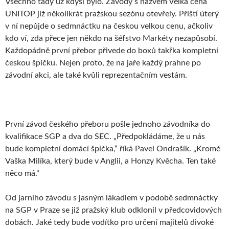
Všechno tady už kdysi bylo. Závody s názvem Velká cena
UNITOP již několikrát pražskou sezónu otevřely. Příští úterý
v ní nepůjde o sedmnáctku na českou velkou cenu, ačkoliv
kdo ví, zda přece jen někdo na šéfstvo Markéty nezapůsobí.
Každopádně první přebor přivede do boxů takřka kompletní
českou špičku. Nejen proto, že na jaře každý prahne po
závodní akci, ale také kvůli reprezentačním vestám.
První závod českého přeboru pošle jednoho závodníka do
kvalifikace SGP a dva do SEC. „Předpokládáme, že u nás
bude kompletní domácí špička,“ říká Pavel Ondrašík. „Kromě
Vaška Milíka, který bude v Anglii, a Honzy Kvěcha. Ten také
něco má.“
Od jarního závodu s jasným lákadlem v podobě sedmnáctky
na SGP v Praze se již pražský klub odklonil v předcovidových
dobách. Jaké tedy bude vodítko pro určení majitelů divoké