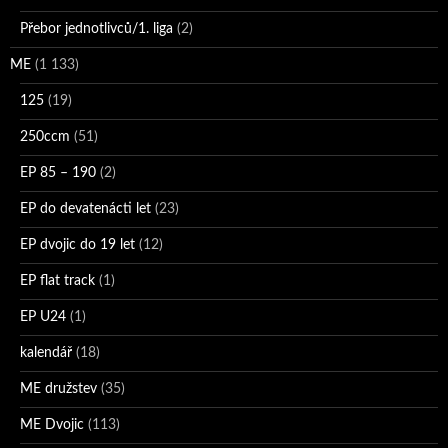
Přebor jednotlivců/1. liga
(2)
ME
(1 133)
125
(19)
250ccm
(51)
EP 85 – 190
(2)
EP do devatenácti let
(23)
EP dvojic do 19 let
(12)
EP flat track
(1)
EP U24
(1)
kalendář
(18)
ME družstev
(35)
ME Dvojic
(113)