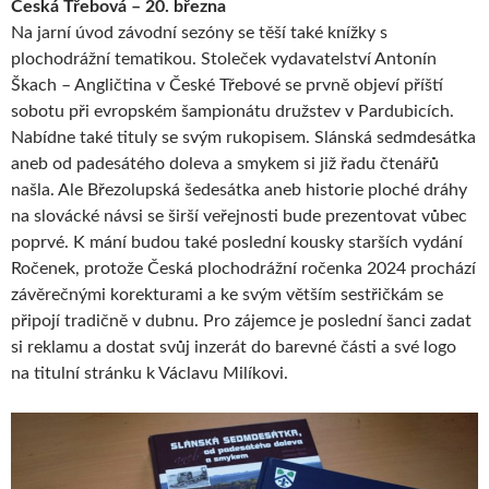
Česká Třebová – 20. března
Na jarní úvod závodní sezóny se těší také knížky s
plochodrážní tematikou. Stoleček vydavatelství Antonín
Škach – Angličtina v České Třebové se prvně objeví příští
sobotu při evropském šampionátu družstev v Pardubicích.
Nabídne také tituly se svým rukopisem. Slánská sedmdesátka
aneb od padesátého doleva a smykem si již řadu čtenářů
našla. Ale Březolupská šedesátka aneb historie ploché dráhy
na slovácké návsi se širší veřejnosti bude prezentovat vůbec
poprvé. K mání budou také poslední kousky starších vydání
Ročenek, protože Česká plochodrážní ročenka 2024 prochází
závěrečnými korekturami a ke svým větším sestřičkám se
připojí tradičně v dubnu. Pro zájemce je poslední šanci zadat
si reklamu a dostat svůj inzerát do barevné části a své logo
na titulní stránku k Václavu Milíkovi.