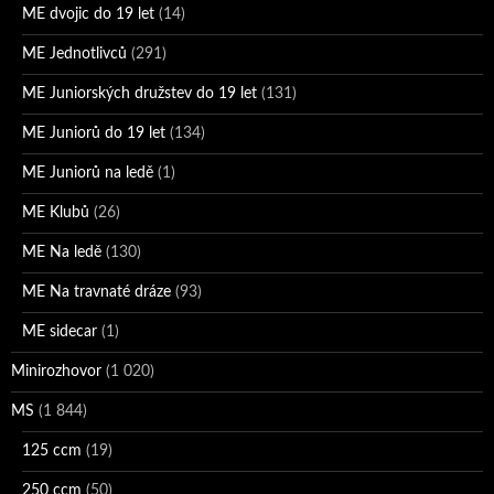
ME dvojic do 19 let
(14)
ME Jednotlivců
(291)
ME Juniorských družstev do 19 let
(131)
ME Juniorů do 19 let
(134)
ME Juniorů na ledě
(1)
ME Klubů
(26)
ME Na ledě
(130)
ME Na travnaté dráze
(93)
ME sidecar
(1)
Minirozhovor
(1 020)
MS
(1 844)
125 ccm
(19)
250 ccm
(50)