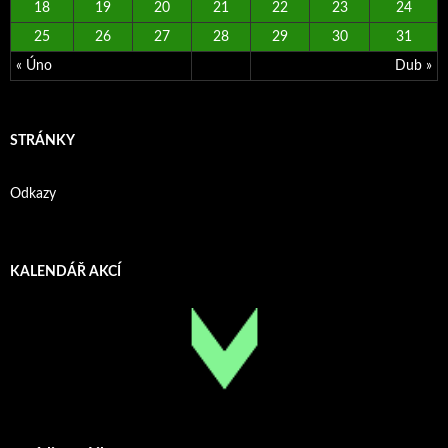
18
19
20
21
22
23
24
25
26
27
28
29
30
31
« Úno
Dub »
STRÁNKY
Odkazy
KALENDÁŘ AKCÍ