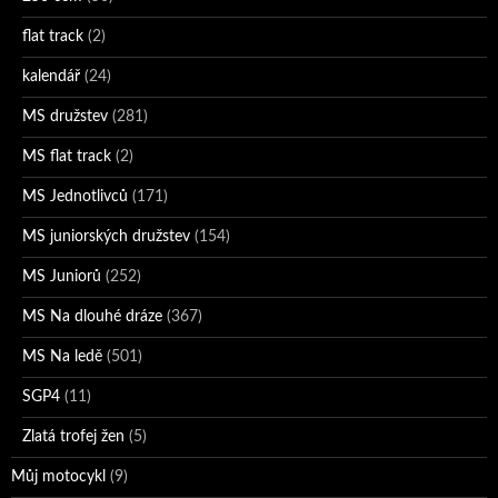
flat track
(2)
kalendář
(24)
MS družstev
(281)
MS flat track
(2)
MS Jednotlivců
(171)
MS juniorských družstev
(154)
MS Juniorů
(252)
MS Na dlouhé dráze
(367)
MS Na ledě
(501)
SGP4
(11)
Zlatá trofej žen
(5)
Můj motocykl
(9)