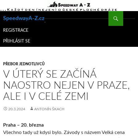
Hledat
SpeedwayA-Z.cz
PŘEJÍT
K
REGISTRACE
OBSAHU
PŘIHLÁSIT SE
WEBU
PŘEBOR JEDNOTLIVCŮ
V ÚTERÝ SE ZAČÍNÁ
NAOSTRO NEJEN V PRAZE,
ALE I V CELÉ ZEMI
20.3.2024
ANTONÍN ŠKACH
Praha – 20. března
Všechno tady už kdysi bylo. Závody s názvem Velká cena