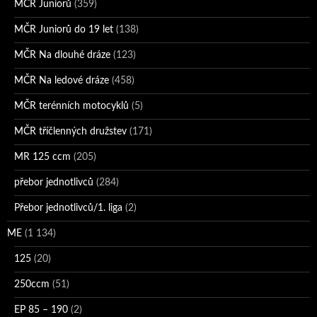
MČR Juniorů
(359)
MČR Juniorů do 19 let
(138)
MČR Na dlouhé dráze
(123)
MČR Na ledové dráze
(458)
MČR terénních motocyklů
(5)
MČR tříčlenných družstev
(171)
MR 125 ccm
(205)
přebor jednotlivců
(284)
Přebor jednotlivců/1. liga
(2)
ME
(1 134)
125
(20)
250ccm
(51)
EP 85 – 190
(2)