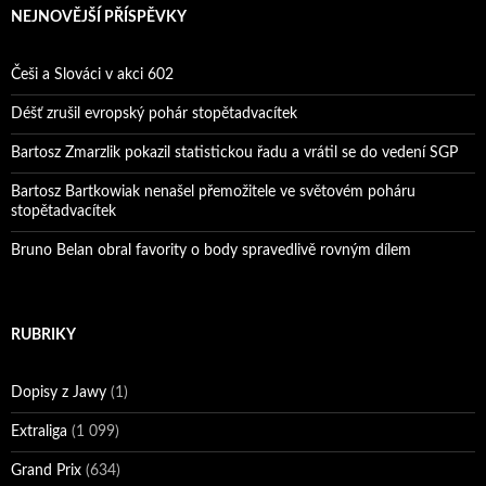
NEJNOVĚJŠÍ PŘÍSPĚVKY
Češi a Slováci v akci 602
Déšť zrušil evropský pohár stopětadvacítek
Bartosz Zmarzlik pokazil statistickou řadu a vrátil se do vedení SGP
Bartosz Bartkowiak nenašel přemožitele ve světovém poháru
stopětadvacítek
Bruno Belan obral favority o body spravedlivě rovným dílem
RUBRIKY
Dopisy z Jawy
(1)
Extraliga
(1 099)
Grand Prix
(634)