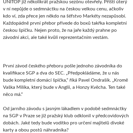
UNITOP již několikrát pražskou sezónu otevřely. Příští úterý
v ní nepůjde o sedmnáctku na českou velkou cenu, ačkoliv
kdo ví, zda přece jen někdo na šéfstvo Markéty nezapůsobí.
Každopádně první přebor přivede do boxů takřka kompletní
českou špičku. Nejen proto, že na jaře každý prahne po
závodní akci, ale také kvůli reprezentačním vestám.
První závod českého přeboru pošle jednoho závodníka do
kvalifikace SGP a dva do SEC. „Předpokládáme, že u nás
bude kompletní domácí špička,“ říká Pavel Ondrašík. „Kromě
Vaška Milíka, který bude v Anglii, a Honzy Kvěcha. Ten také
něco má.“
Od jarního závodu s jasným lákadlem v podobě sedmnáctky
na SGP v Praze se již pražský klub odklonil v předcovidových
dobách. Jaké tedy bude vodítko pro určení majitelů divoké
karty a obou postů náhradníka?