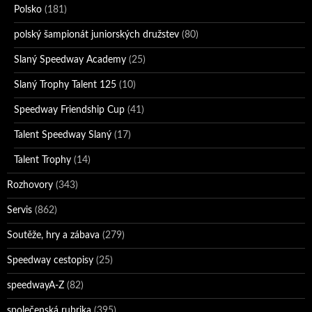
Polsko
(181)
polský šampionát juniorských družstev
(80)
Slaný Speedway Academy
(25)
Slaný Trophy Talent 125
(10)
Speedway Friendship Cup
(41)
Talent Speedway Slaný
(17)
Talent Trophy
(14)
Rozhovory
(343)
Servis
(862)
Soutěže, hry a zábava
(279)
Speedway cestopisy
(25)
speedwayA-Z
(82)
společenská rubrika
(395)