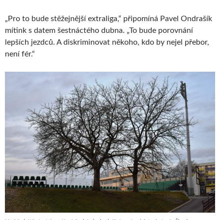
„Pro to bude stěžejnější extraliga,“ připomíná Pavel Ondrašík
mítink s datem šestnáctého dubna. „To bude porovnání
lepších jezdců. A diskriminovat někoho, kdo by nejel přebor,
není fér.“