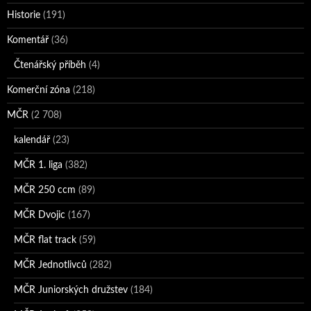
Historie
(191)
Komentář
(36)
Čtenářský příběh
(4)
Komerční zóna
(218)
MČR
(2 708)
kalendář
(23)
MČR 1. liga
(382)
MČR 250 ccm
(89)
MČR Dvojic
(167)
MČR flat track
(59)
MČR Jednotlivců
(282)
MČR Juniorských družstev
(184)