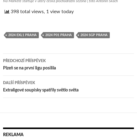
Na Markétě startuje v úterý česká plochodrážní sezóna | foto Antonín Škach
398 total views, 1 view today
2024 EXL1 PRAHA
2024 P01 PRAHA
2024 SGP PRAHA
PŘEDCHOZÍ PŘÍSPĚVEK
Navigace
Plzeň se na první ligu posílila
pro
DALŠÍ PŘÍSPĚVEK
příspěvek
Extraligové soupisky spatřily světlo světa
REKLAMA