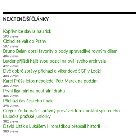
NEJČTENĚJŠÍ ČLÁNKY
Kopřivnice slavila hattrick
593 views
Cizinci se valí do Prahy
507 views
Bruno Belan obral favority o body spravedlivě rovným dílem
484 views
Leader přijíždí hájit svou pozici na ovál svého arcirivala
422 views
Dvě dobré zprávy přichází o víkendové SGP v Lodži
408 views
Karel Průša letos nepojede, Petr Marek na podzim
406 views
První liga míří na neutrální dráhu
404 views
Přichází čas českého finále
398 views
Gregor Zorko našel správný provázek k rozmotání spleteného
klubíčka pražské juniorky
382 views
David Lizák s Lukášem Hromádkou přepsali historii
380 views