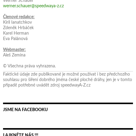
Werner Schauer
werner.schauer@speedwaya-z.cz
Členové redakce:
Kiril Ianatchkov
Zdeněk Hrbáček
Karel Herman
Eva Palánová
Webmaster:
Aleš Zemina
© Všechna práva vyhrazena.
Faktické údaje zde publikované je možné používat i bez předchozího
souhlasu pro šíření dobrého jména české ploché dráhy, jen je v tomto
případě potřebné uvádět zdroj speedwayA-Z.cz
JSME NA FACEBOOKU
LAJKNĚTE NÁS !!!