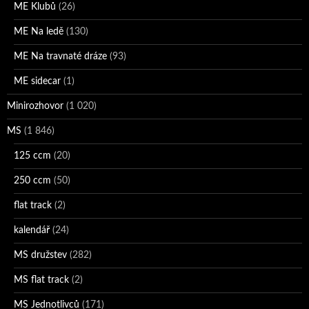
ME Klubů
(26)
ME Na ledě
(130)
ME Na travnaté dráze
(93)
ME sidecar
(1)
Minirozhovor
(1 020)
MS
(1 846)
125 ccm
(20)
250 ccm
(50)
flat track
(2)
kalendář
(24)
MS družstev
(282)
MS flat track
(2)
MS Jednotlivců
(171)