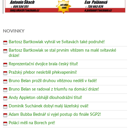
NOVINKY
Bartosz Bartkowiak vyhrál ve Svitavách také podruhé!
Bartosz Bartkowiak se stal prvním vítězem na malé svitavské
dráze!
Reprezentační dvojice brala český titul!
Pražský přebor neskrblil překvapeními!
Bruno Belan prožil druhou vítěznou neděli v řadě!
Bruno Belan se radoval z triumfu na domácí dráze!
Andy Appleton obhájil dlouhodrážní titul!
Dominik Suchánek dobyl malý lázeňský ovál!
Adam Bubba Bednář si vyjel postup do finále SGP2!
Poláci měli na Borech pré!