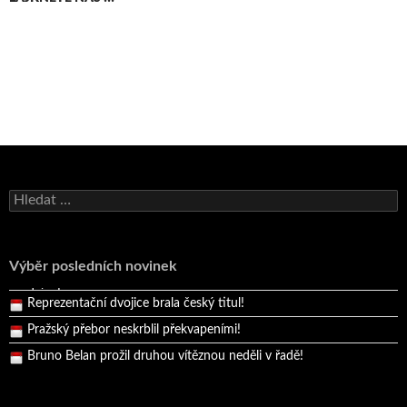
Pražský přebor neskrblil překvapeními!
Vyhledávání
Bruno Belan prožil druhou vítěznou neděli v řadě!
Bartosz Bartkowiak vyhrál ve Svitavách také podruhé!
Výběr posledních novinek
Bartosz Bartkowiak se stal prvním vítězem na malé svitavské
dráze!
Reprezentační dvojice brala český titul!
Pražský přebor neskrblil překvapeními!
Bruno Belan prožil druhou vítěznou neděli v řadě!
Bartosz Bartkowiak vyhrál ve Svitavách také podruhé!