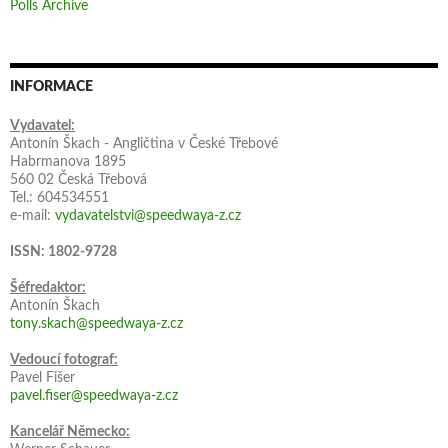
Polls Archive
INFORMACE
Vydavatel:
Antonín Škach - Angličtina v České Třebové
Habrmanova 1895
560 02 Česká Třebová
Tel.: 604534551
e-mail:
vydavatelstvi@speedwaya-z.cz
ISSN: 1802-9728
Šéfredaktor:
Antonín Škach
tony.skach@speedwaya-z.cz
Vedoucí fotograf:
Pavel Fišer
pavel.fiser@speedwaya-z.cz
Kancelář Německo: