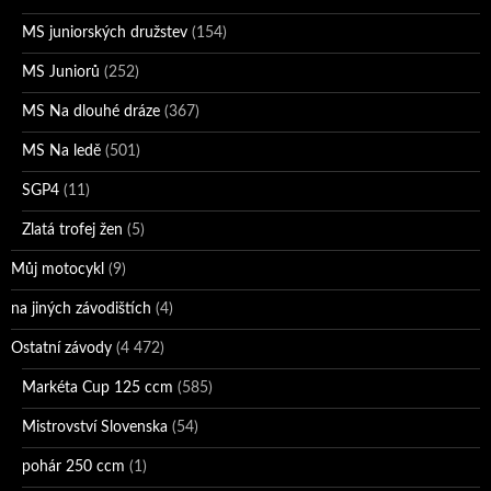
MS juniorských družstev
(154)
MS Juniorů
(252)
MS Na dlouhé dráze
(367)
MS Na ledě
(501)
SGP4
(11)
Zlatá trofej žen
(5)
Můj motocykl
(9)
na jiných závodištích
(4)
Ostatní závody
(4 472)
Markéta Cup 125 ccm
(585)
Mistrovství Slovenska
(54)
pohár 250 ccm
(1)