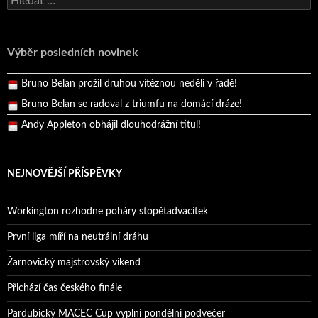
Andy Appleton obhájil dlouhodrážní titul!
Reprezentační dvojice brala český titul!
Výběr posledních novinek
Pražský přebor neskrblil překvapeními!
Bruno Belan prožil druhou vítěznou neděli v řadě!
Bruno Belan se radoval z triumfu na domácí dráze!
Andy Appleton obhájil dlouhodrážní titul!
Reprezentační dvojice brala český titul!
NEJNOVĚJŠÍ PŘÍSPĚVKY
Workington rozhodne poháry stopětadvacítek
První liga míří na neutrální dráhu
Žarnovický majstrovský víkend
Přichází čas českého finále
Pardubický MACEC Cup vyplní pondělní podvečer