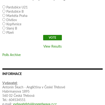
Pardubice U21
Pardubice B
Markéta Praha
Divišov
Kopřivnice
Slaný B
Plzeň
View Results
Polls Archive
INFORMACE
Vydavatel:
Antonín Škach - Angličtina v České Třebové
Habrmanova 1895
560 02 Česká Třebová
Tel.: 604534551
e-mail:
vydavatelstvi@speedwaya-z.cz