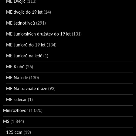
ME Dvojic
(113)
ME dvojic do 19 let
(14)
ME Jednotlivců
(291)
ME Juniorských družstev do 19 let
(131)
ME Juniorů do 19 let
(134)
ME Juniorů na ledě
(1)
ME Klubů
(26)
ME Na ledě
(130)
ME Na travnaté dráze
(93)
ME sidecar
(1)
Minirozhovor
(1 020)
MS
(1 844)
125 ccm
(19)