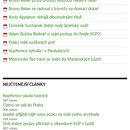
Bruno Belan prožil druhou vítěznou neděli v řadě!
Bruno Belan se radoval z triumfu na domácí dráze!
Andy Appleton obhájil dlouhodrážní titul!
Dominik Suchánek dobyl malý lázeňský ovál!
Adam Bubba Bednář si vyjel postup do finále SGP2!
Poláci měli na Borech pré!
Kopřivnice vyhrála i v Pardubicích!
Mistrovský flat track se vrátil do Mariánských Lázní!
NEJČTENĚJŠÍ ČLÁNKY
Kopřivnice slavila hattrick
587 views
Cizinci se valí do Prahy
506 views
Leader přijíždí hájit svou pozici na ovál svého arcirivala
418 views
Dvě dobré zprávy přichází o víkendové SGP v Lodži
407 views