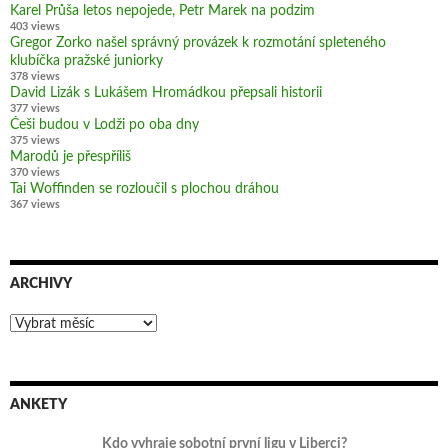
Karel Průša letos nepojede, Petr Marek na podzim
403 views
Gregor Zorko našel správný provázek k rozmotání spleteného
klubíčka pražské juniorky
378 views
David Lizák s Lukášem Hromádkou přepsali historii
377 views
Češi budou v Lodži po oba dny
375 views
Marodů je přespříliš
370 views
Tai Woffinden se rozloučil s plochou dráhou
367 views
ARCHIVY
Archivy
ANKETY
Kdo vyhraje sobotní první ligu v Liberci?