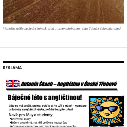
Markéta zažila poslední trénink před úterním přeborem | foto Zdeněk Schneiderwind
REKLAMA