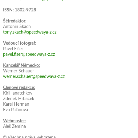
ISSN: 1802-9728
Šéfredaktor:
Antonín Škach
tony.skach@speedwaya-z.cz
Vedoucí fotograf:
Pavel Fišer
pavel.fiser@speedwaya-z.cz
Kancelář Německo:
Werner Schauer
werner.schauer@speedwaya-z.cz
Členové redakce:
Kiril Ianatchkov
Zdeněk Hrbáček
Karel Herman
Eva Palánová
Webmaster:
Aleš Zemina
© Všechna práva vyhrazena.