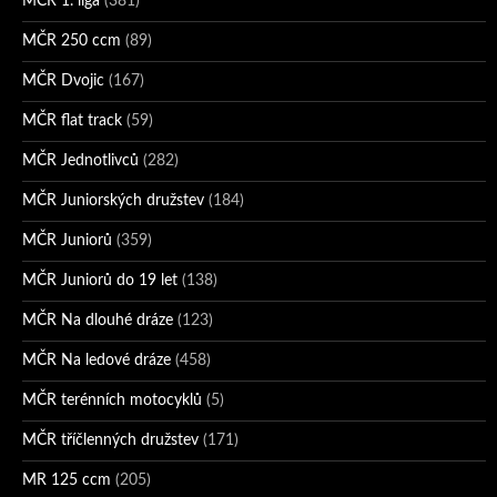
MČR 1. liga
(381)
MČR 250 ccm
(89)
MČR Dvojic
(167)
MČR flat track
(59)
MČR Jednotlivců
(282)
MČR Juniorských družstev
(184)
MČR Juniorů
(359)
MČR Juniorů do 19 let
(138)
MČR Na dlouhé dráze
(123)
MČR Na ledové dráze
(458)
MČR terénních motocyklů
(5)
MČR tříčlenných družstev
(171)
MR 125 ccm
(205)