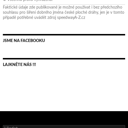
Faktické údaje zde publikované je možné používat i bez předchozího
souhlasu pro šíření dobrého jména české ploché dráhy, jen je v tomto
případě potřebné uvádět zdroj speedwayA-Z.cz
JSME NA FACEBOOKU
LAJKNĚTE NÁS !!!
Bruno Belan se radoval z triumfu na domácí dráze!
Vyhledávání