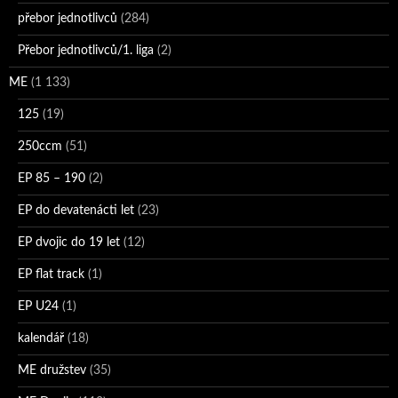
přebor jednotlivců
(284)
Přebor jednotlivců/1. liga
(2)
ME
(1 133)
125
(19)
250ccm
(51)
EP 85 – 190
(2)
EP do devatenácti let
(23)
EP dvojic do 19 let
(12)
EP flat track
(1)
EP U24
(1)
kalendář
(18)
ME družstev
(35)