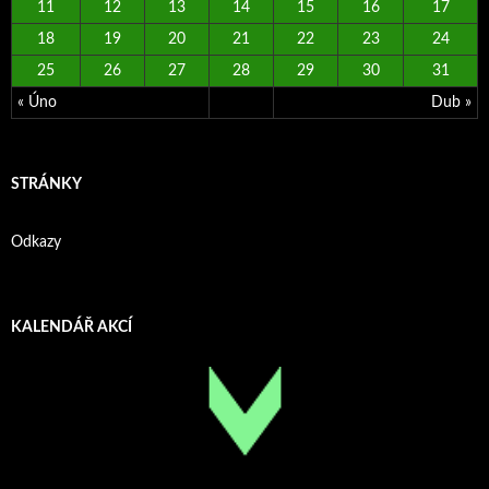
11
12
13
14
15
16
17
18
19
20
21
22
23
24
25
26
27
28
29
30
31
« Úno
Dub »
STRÁNKY
Odkazy
KALENDÁŘ AKCÍ