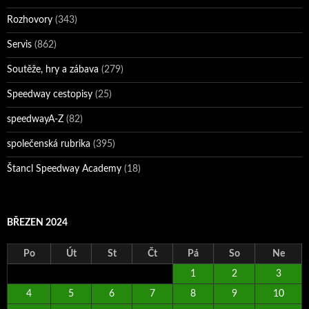
Rozhovory
(343)
Servis
(862)
Soutěže, hry a zábava
(279)
Speedway cestopisy
(25)
speedwayA-Z
(82)
společenská rubrika
(395)
Štancl Speedway Academy
(18)
BŘEZEN 2024
Po
Út
St
Čt
Pá
So
Ne
1
2
3
4
5
6
7
8
9
10