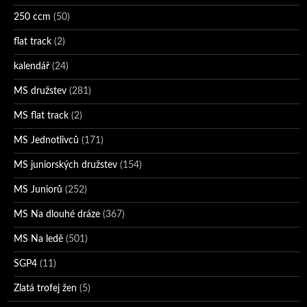
250 ccm
(50)
flat track
(2)
kalendář
(24)
MS družstev
(281)
MS flat track
(2)
MS Jednotlivců
(171)
MS juniorských družstev
(154)
MS Juniorů
(252)
MS Na dlouhé dráze
(367)
MS Na ledě
(501)
SGP4
(11)
Zlatá trofej žen
(5)