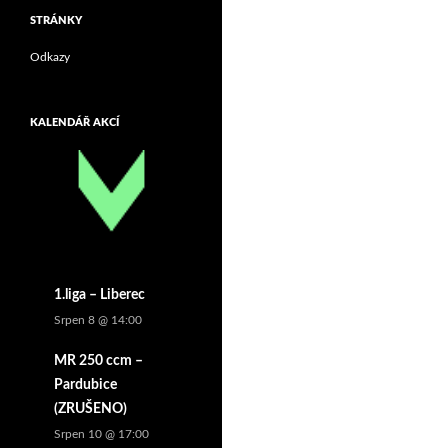
STRÁNKY
Odkazy
KALENDÁŘ AKCÍ
1.liga – Liberec
Srpen 8 @ 14:00
MR 250 ccm –
Pardubice
(ZRUŠENO)
Srpen 10 @ 17:00