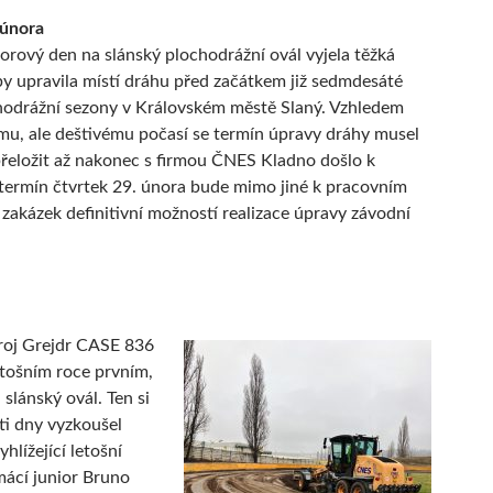
 února
orový den na slánský plochodrážní ovál vyjela těžká
by upravila místí dráhu před začátkem již sedmdesáté
hodrážní sezony v Královském městě Slaný. Vzhledem
ému, ale deštivému počasí se termín úpravy dráhy musel
přeložit až nakonec s firmou ČNES Kladno došlo k
termín čtvrtek 29. února bude mimo jiné k pracovním
zakázek definitivní možností realizace úpravy závodní
roj Grejdr CASE 836
etošním roce prvním,
 slánský ovál. Ten si
ti dny vyzkoušel
yhlížející letošní
ácí junior Bruno