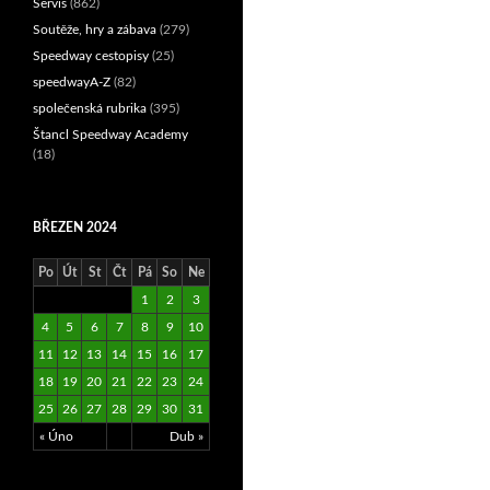
Servis
(862)
Soutěže, hry a zábava
(279)
Speedway cestopisy
(25)
speedwayA-Z
(82)
společenská rubrika
(395)
Štancl Speedway Academy
(18)
BŘEZEN 2024
Po
Út
St
Čt
Pá
So
Ne
1
2
3
4
5
6
7
8
9
10
11
12
13
14
15
16
17
18
19
20
21
22
23
24
25
26
27
28
29
30
31
« Úno
Dub »