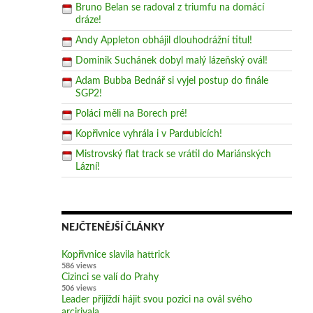
Bruno Belan se radoval z triumfu na domácí
dráze!
Andy Appleton obhájil dlouhodrážní titul!
Dominik Suchánek dobyl malý lázeňský ovál!
Adam Bubba Bednář si vyjel postup do finále
SGP2!
Poláci měli na Borech pré!
Kopřivnice vyhrála i v Pardubicích!
Mistrovský flat track se vrátil do Mariánských
Lázní!
NEJČTENĚJŠÍ ČLÁNKY
Kopřivnice slavila hattrick
586 views
Cizinci se valí do Prahy
506 views
Leader přijíždí hájit svou pozici na ovál svého
arcirivala