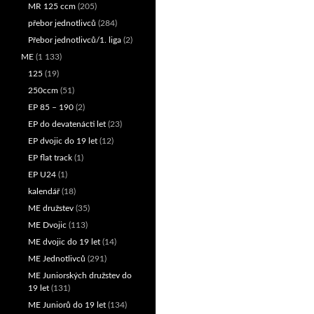
MR 125 ccm
(205)
přebor jednotlivců
(284)
Přebor jednotlivců/1. liga
(2)
ME
(1 133)
125
(19)
250ccm
(51)
EP 85 – 190
(2)
EP do devatenácti let
(23)
EP dvojic do 19 let
(12)
EP flat track
(1)
EP U24
(1)
kalendář
(18)
ME družstev
(35)
ME Dvojic
(113)
ME dvojic do 19 let
(14)
ME Jednotlivců
(291)
ME Juniorských družstev do
19 let
(131)
ME Juniorů do 19 let
(134)