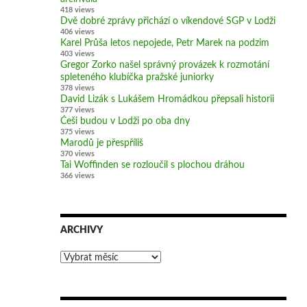
418 views
Dvě dobré zprávy přichází o víkendové SGP v Lodži
406 views
Karel Průša letos nepojede, Petr Marek na podzim
403 views
Gregor Zorko našel správný provázek k rozmotání
spleteného klubíčka pražské juniorky
378 views
David Lizák s Lukášem Hromádkou přepsali historii
377 views
Češi budou v Lodži po oba dny
375 views
Marodů je přespříliš
370 views
Tai Woffinden se rozloučil s plochou dráhou
366 views
ARCHIVY
Archivy