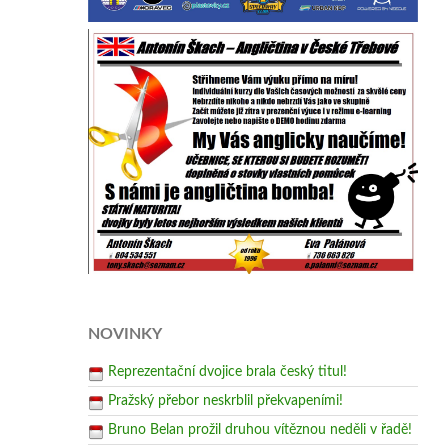
NOVINKY
Reprezentační dvojice brala český titul!
Pražský přebor neskrblil překvapeními!
Bruno Belan prožil druhou vítěznou neděli v řadě!