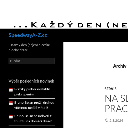
Hledat
SpeedwayA-Z.cz
Bruno Belan se radoval z
triumfu na domácí dráze!
…Každý den (nejen) o české
ploché dráze
Andy Appleton obhájil
dlouhodrážní titul!
Vyhledávání
Archiv 
Reprezentační dvojice
brala český titul!
Pražský přebor neskrblil
Výběr posledních novinek
překvapeními!
SERVIS
Bruno Belan prožil druhou
NA S
vítěznou neděli v řadě!
PRAC
Bruno Belan se radoval z
triumfu na domácí dráze!
Andy Appleton obhájil
2.3.2024
dlouhodrážní titul!