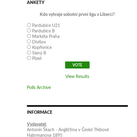
ANKETY
Kdo vyhraje sobotní první ligu v Liberci?
Pardubice U21
Pardubice B
Markéta Praha
Divišov
Kopřivnice
Slaný B
Plzeň
View Results
Polls Archive
INFORMACE
Vydavatel:
Antonín Škach - Angličtina v České Třebové
Habrmanova 1895