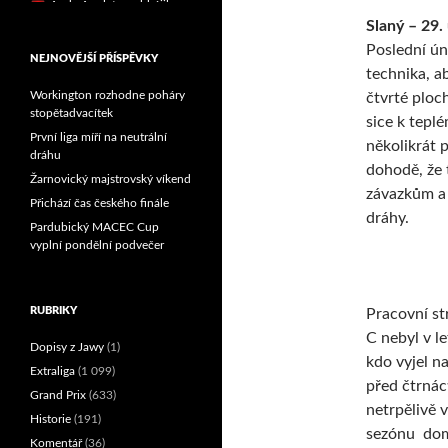
Reprezentační dvojice
Slaný – 29.
brala český titul!
Poslední ún
NEJNOVĚJŠÍ PŘÍSPĚVKY
technika, a
Workington rozhodne poháry
čtvrté ploc
stopětadvacítek
sice k tepl
První liga míří na neutrální
několikrát 
dráhu
dohodě, že 
Žarnovický majstrovský víkend
závazkům a 
Přichází čas českého finále
dráhy.
Pardubický MACEC Cup
vyplní pondělní podvečer
RUBRIKY
Pracovní st
C nebyl v l
Dopisy z Jawy
(1)
kdo vyjel na
Extraliga
(1 099)
před čtrnác
Grand Prix
(633)
netrpělivě v
Historie
(191)
sezónu dom
Komentář
(36)