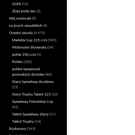
SGP4
(11)
Zlatá trofej žen
(5)
Můj motocykl
(9)
na jiných závodištích
(4)
Ostatní závody
(4 471)
Markéta Cup 125 ccm
(585)
Mistrovství Slovenska
(54)
pohár 250 ccm
(1)
Polsko
(181)
polský šampionát
juniorských družstev
(80)
Slaný Speedway Academy
(25)
Slaný Trophy Talent 125
(10)
Speedway Friendship Cup
(41)
Talent Speedway Slaný
(17)
Talent Trophy
(14)
Rozhovory
(343)