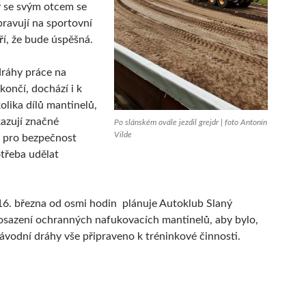
ý se svým otcem se
pravují na sportovní
ří, že bude úspěšná.
ráhy práce na
končí, dochází i k
lika dílů mantinelů,
kazují značné
Po slánském ovále jezdil grejdr | foto Antonín
Vilde
 pro bezpečnost
otřeba udělat
6. března od osmi hodin plánuje Autoklub Slaný
osazení ochranných nafukovacích mantinelů, aby bylo,
závodní dráhy vše připraveno k tréninkové činnosti.