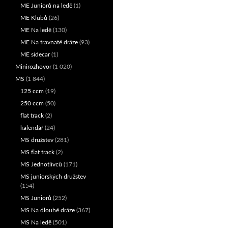
ME Juniorů na ledě
(1)
ME Klubů
(26)
ME Na ledě
(130)
ME Na travnaté dráze
(93)
ME sidecar
(1)
Minirozhovor
(1 020)
MS
(1 844)
125 ccm
(19)
250 ccm
(50)
flat track
(2)
kalendář
(24)
MS družstev
(281)
MS flat track
(2)
MS Jednotlivců
(171)
MS juniorských družstev
(154)
MS Juniorů
(252)
MS Na dlouhé dráze
(367)
MS Na ledě
(501)