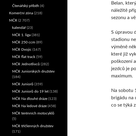
Belan, kter
Čtenářský příběh
(4)
náležitě při
Komerční zóna
(218)
sezonu a vě
MČR
(2 707)
kalendář
(23)
S úpravou d
MČR 1. liga
(381)
stadionu ne
MČR 250 ccm
(89)
výměně něko
MČR Dvojic
(167)
které již vy
MČR flat track
(59)
poškození a
MČR Jednotlivců
(282)
jezdců je p
MČR Juniorských družstev
maximum.
(184)
MČR Juniorů
(359)
Na sobotu 1
MČR Juniorů do 19 let
(138)
brigádu na 
MČR Na dlouhé dráze
(123)
co se týká 
MČR Na ledové dráze
(458)
MČR terénních motocyklů
(5)
MČR tříčlenných družstev
(171)