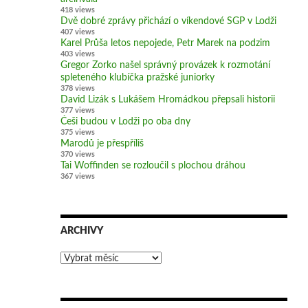
418 views
Dvě dobré zprávy přichází o víkendové SGP v Lodži
407 views
Karel Průša letos nepojede, Petr Marek na podzim
403 views
Gregor Zorko našel správný provázek k rozmotání
spleteného klubíčka pražské juniorky
378 views
David Lizák s Lukášem Hromádkou přepsali historii
377 views
Češi budou v Lodži po oba dny
375 views
Marodů je přespříliš
370 views
Tai Woffinden se rozloučil s plochou dráhou
367 views
ARCHIVY
Archivy