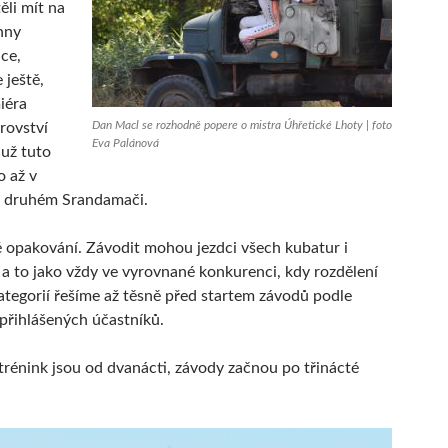
li mít na
hny
ce,
 ještě,
iéra
Dan Macl se rozhodně popere o mistra Úhřetické Lhoty | foto
rovství
Eva Palánová
už tuto
 až v
i druhém Srandamači.
é opakování. Závodit mohou jezdci všech kubatur i
i, a to jako vždy ve vyrovnané konkurenci, kdy rozdělení
ategorií řešíme až těsně před startem závodů podle
přihlášených účastníků.
trénink jsou od dvanácti, závody začnou po třinácté