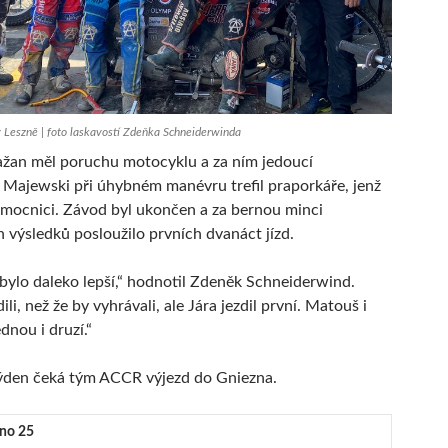
 Leszně | foto laskavostí Zdeňka Schneiderwinda
žan měl poruchu motocyklu a za ním jedoucí
 Majewski při úhybném manévru trefil praporkáře, jenž
emocnici. Závod byl ukončen a za bernou minci
 výsledků posloužilo prvních dvanáct jízd.
bylo daleko lepší,“ hodnotil Zdeněk Schneiderwind.
ili, než že by vyhrávali, ale Jára jezdil první. Matouš i
ednou i druzí.“
týden čeká tým ACCR výjezd do Gniezna.
zno 25