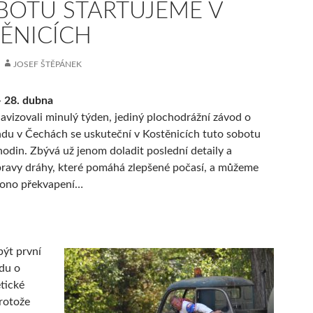
BOTU STARTUJEME V
ĚNICÍCH
JOSEF ŠTĚPÁNEK
– 28. dubna
 avizovali minulý týden, jediný plochodrážní závod o
du v Čechách se uskuteční v Kostěnicích tuto sobotu
 hodin. Zbývá už jenom doladit poslední detaily a
ravy dráhy, které pomáhá zlepšené počasí, a můžeme
ď ono překvapení…
být první
du o
tické
protože