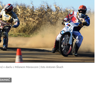
vo) v duelu s Milanem Moravcem | foto Antonín Škach
ANDAMAČ