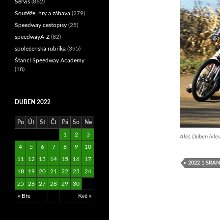
Servis
(862)
Soutěže, hry a zábava
(279)
Speedway cestopisy
(25)
speedwayA-Z
(82)
společenská rubrika
(395)
Štancl Speedway Academy
(18)
DUBEN 2022
Po
Út
St
Čt
Pá
So
Ne
1
2
3
Aleš Duben (vle
4
5
6
7
8
9
10
11
12
13
14
15
16
17
2022 1 SR
18
19
20
21
22
23
24
25
26
27
28
29
30
« Bře
Kvě »