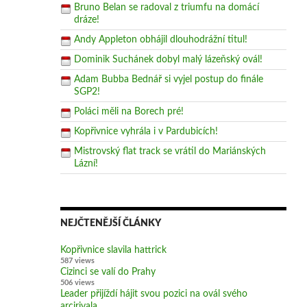
Bruno Belan se radoval z triumfu na domácí
dráze!
Andy Appleton obhájil dlouhodrážní titul!
Dominik Suchánek dobyl malý lázeňský ovál!
Adam Bubba Bednář si vyjel postup do finále
SGP2!
Poláci měli na Borech pré!
Kopřivnice vyhrála i v Pardubicích!
Mistrovský flat track se vrátil do Mariánských
Lázní!
NEJČTENĚJŠÍ ČLÁNKY
Kopřivnice slavila hattrick
587 views
Cizinci se valí do Prahy
506 views
Leader přijíždí hájit svou pozici na ovál svého
arcirivala