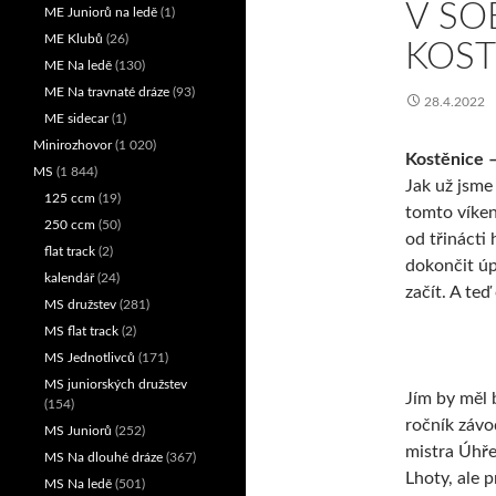
V SO
ME Juniorů na ledě
(1)
ME Klubů
(26)
KOST
ME Na ledě
(130)
ME Na travnaté dráze
(93)
28.4.2022
ME sidecar
(1)
Minirozhovor
(1 020)
Kostěnice 
MS
(1 844)
Jak už jsme
125 ccm
(19)
tomto víken
250 ccm
(50)
od třinácti
flat track
(2)
dokončit úp
kalendář
(24)
začít. A te
MS družstev
(281)
MS flat track
(2)
MS Jednotlivců
(171)
MS juniorských družstev
Jím by měl 
(154)
ročník závo
MS Juniorů
(252)
mistra Úhře
MS Na dlouhé dráze
(367)
Lhoty, ale 
MS Na ledě
(501)