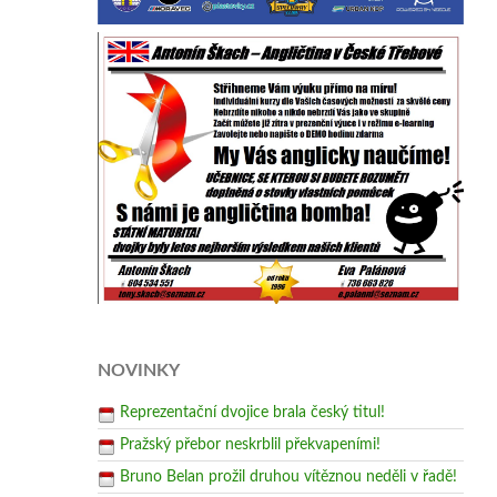
NOVINKY
Reprezentační dvojice brala český titul!
Pražský přebor neskrblil překvapeními!
Bruno Belan prožil druhou vítěznou neděli v řadě!