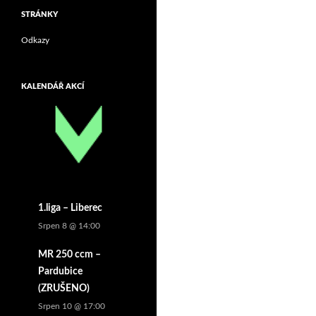
STRÁNKY
Odkazy
KALENDÁŘ AKCÍ
1.liga – Liberec
Srpen 8 @ 14:00
MR 250 ccm –
Pardubice
(ZRUŠENO)
Srpen 10 @ 17:00