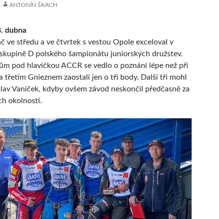
ANTONÍN ŠKACH
8. dubna
č ve středu a ve čtvrtek s vestou Opole exceloval v
skupině D polského šampionátu juniorských družstev.
ům pod hlavičkou ACCR se vedlo o poznání lépe než při
 třetím Gnieznem zaostali jen o tři body. Další tři mohl
slav Vaníček, kdyby ovšem závod neskončil předčasně za
h okolností.