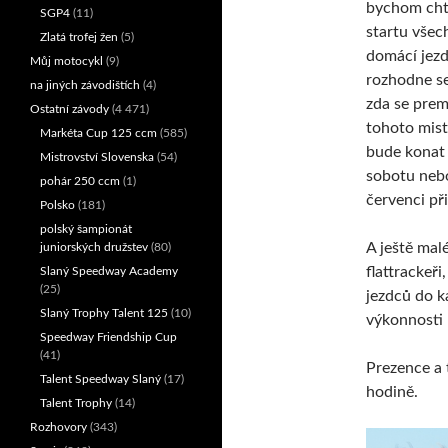
bychom chtě
SGP4
(11)
startu všec
Zlatá trofej žen
(5)
domácí jezd
Můj motocykl
(9)
rozhodne se
na jiných závodištích
(4)
zda se prem
Ostatní závody
(4 471)
tohoto mist
Markéta Cup 125 ccm
(585)
bude konat 
Mistrovství Slovenska
(54)
sobotu nebo
pohár 250 ccm
(1)
červenci př
Polsko
(181)
polský šampionát
A ještě mal
juniorských družstev
(80)
flattrackeř
Slaný Speedway Academy
(25)
jezdců do k
Slaný Trophy Talent 125
(10)
výkonnosti 
Speedway Friendship Cup
(41)
Prezence a 
Talent Speedway Slaný
(17)
hodině.
Talent Trophy
(14)
Rozhovory
(343)