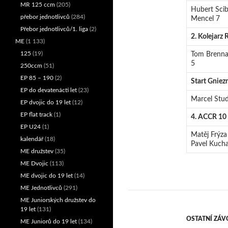
MR 125 ccm
(205)
Hubert Scib
přebor jednotlivců
(284)
Mencel 7
Přebor jednotlivců/1. liga
(2)
2. Kolejarz
ME
(1 133)
125
(19)
Tom Brennan
5
250ccm
(51)
EP 85 – 190
(2)
Start Gniez
EP do devatenácti let
(23)
Marcel Stud
EP dvojic do 19 let
(12)
EP flat track
(1)
4. ACCR 10
EP U24
(1)
Matěj Frýza 
kalendář
(18)
Pavel Kuchař
ME družstev
(35)
ME Dvojic
(113)
ME dvojic do 19 let
(14)
ME Jednotlivců
(291)
ME Juniorských družstev do
19 let
(131)
OSTATNÍ ZÁV
ME Juniorů do 19 let
(134)