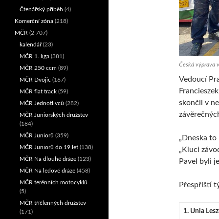
Čtenářský příběh
(4)
Komerční zóna
(218)
MČR
(2 707)
kalendář
(23)
MČR 1. liga
(381)
Česká výprava v
MČR 250 ccm
(89)
Vedoucí Pra
MČR Dvojic
(167)
Francieszek
MČR flat track
(59)
skončil v n
MČR Jednotlivců
(282)
závěrečných
MČR Juniorských družstev
(184)
MČR Juniorů
(359)
„Dneska to 
MČR Juniorů do 19 let
(138)
„Kluci závod
MČR Na dlouhé dráze
(123)
Pavel byli j
MČR Na ledové dráze
(458)
MČR terénních motocyklů
Přespříští 
(5)
MČR tříčlenných družstev
1. Unia Les
(171)