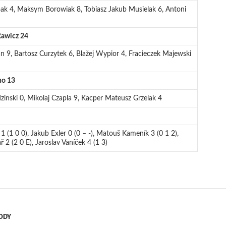
ak 4, Maksym Borowiak 8, Tobiasz Jakub Musielak 6, Antoni
 Rawicz 24
 9, Bartosz Curzytek 6, Blažej Wypior 4, Fracieczek Majewski
no 13
zinski 0, Mikolaj Czapla 9, Kacper Mateusz Grzelak 4
1 (1 0 0), Jakub Exler 0 (0 – -), Matouš Kameník 3 (0 1 2),
 2 (2 0 E), Jaroslav Vaníček 4 (1 3)
ODY