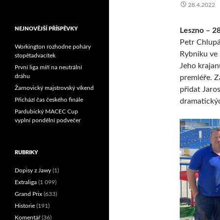
28.4.2022
Reprezentační dvojice
brala český titul!
NEJNOVĚJŠÍ PŘÍSPĚVKY
Leszno – 2
Petr Chlupá
Workington rozhodne poháry
Rybniku ve 
stopětadvacítek
Jeho krajan
První liga míří na neutrální
dráhu
premiéře. Za
Žarnovický majstrovský víkend
přidat Jaro
Přichází čas českého finále
dramatickýc
Pardubický MACEC Cup
vyplní pondělní podvečer
RUBRIKY
Dopisy z Jawy
(1)
Extraliga
(1 099)
Grand Prix
(633)
Historie
(191)
Komentář
(36)