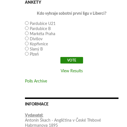
ANKETY
Kdo vyhraje sobotní první ligu v Liberci?
Pardubice U21
Pardubice B
Markéta Praha
Divišov
Kopřivnice
Slaný B
Plzeň
View Results
Polls Archive
INFORMACE
Vydavatel:
Antonín Škach - Angličtina v České Třebové
Habrmanova 1895