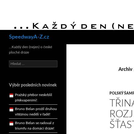
Hledat
SpeedwayA-Z.cz
Bruno Belan se radoval z
triumfu na domácí dráze!
…Každý den (nejen) o české
ploché dráze
Andy Appleton obhájil
dlouhodrážní titul!
Vyhledávání
Archiv 
Reprezentační dvojice
brala český titul!
Pražský přebor neskrblil
Výběr posledních novinek
překvapeními!
POLSKÝ ŠAMP
Bruno Belan prožil druhou
TŘIN
vítěznou neděli v řadě!
ROZJ
Bruno Belan se radoval z
triumfu na domácí dráze!
ŠŤAS
Andy Appleton obhájil
dlouhodrážní titul!