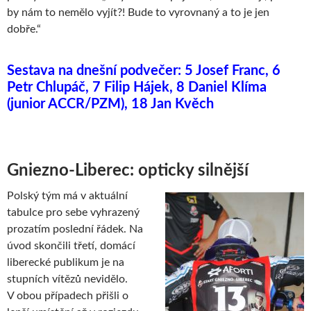
by nám to nemělo vyjít?! Bude to vyrovnaný a to je jen
dobře.“
Sestava na dnešní podvečer: 5 Josef Franc, 6
Petr Chlupáč, 7 Filip Hájek, 8 Daniel Klíma
(junior ACCR/PZM), 18 Jan Kvěch
Gniezno-Liberec: opticky silnější
Polský tým má v aktuální
tabulce pro sebe vyhrazený
prozatím poslední řádek. Na
úvod skončili třetí, domácí
liberecké publikum je na
stupních vítězů nevidělo.
V obou případech přišli o