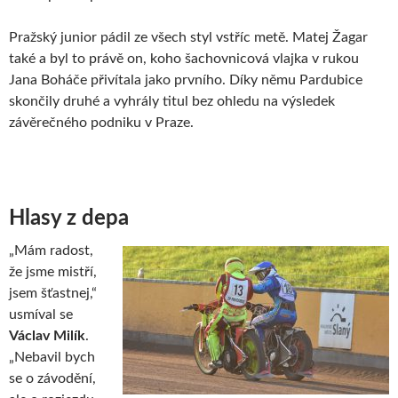
Pražský junior pádil ze všech styl vstříc metě. Matej Žagar
také a byl to právě on, koho šachovnicová vlajka v rukou
Jana Boháče přivítala jako prvního. Díky němu Pardubice
skončily druhé a vyhrály titul bez ohledu na výsledek
závěrečného podniku v Praze.
Hlasy z depa
„Mám radost,
že jsme mistří,
jsem šťastnej,“
usmíval se
Václav Milík
.
„Nebavil bych
se o závodění,