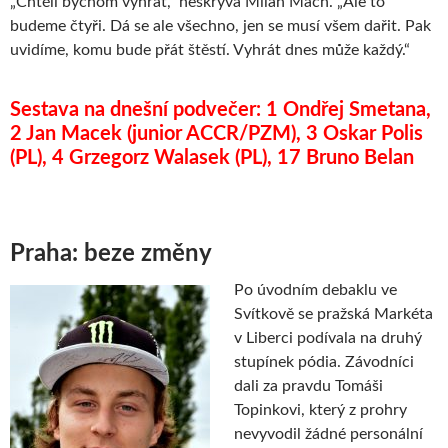
„Chtěli bychom vyhrát,“ neskrývá Milan Mach. „Ale to
budeme čtyři. Dá se ale všechno, jen se musí všem dařit. Pak
uvidíme, komu bude přát štěstí. Vyhrát dnes může každý.“
Sestava na dnešní podvečer: 1 Ondřej Smetana,
2 Jan Macek (junior ACCR/PZM), 3 Oskar Polis
(PL), 4 Grzegorz Walasek (PL), 17 Bruno Belan
Praha: beze změny
Po úvodním debaklu ve
Svítkově se pražská Markéta
v Liberci podívala na druhý
stupínek pódia. Závodníci
dali za pravdu Tomáši
Topinkovi, který z prohry
nevyvodil žádné personální