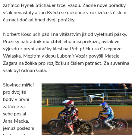
zatímco Hynek Štichauer trčel vzadu. Žádné nové pořádky
však nenastaly a Jan Kvěch se dokonce v rozjížďce s číslem
čtrnáct dočkal hned dvojí porážky.
Norbert Kosciuch pádil na vítězstvím již od vylétnutí pásky.
Pražský náhradník mu chtěl jeho misi překazit, avšak ve
výjezdu z první zatáčky klesl na třetí příčku za Grzegorze
Walaska. Mezitím v depu Lubomír Vozár povýšil Mateje
Žagara na žolíka pro rozjížďku s číslem patnáct. Za suveréna
však byl Adrian Gala.
Slovinec mířící
pro dvojité
body v první
zatáčce za
sebe poslal
Jana Macka,
jemuž poslední