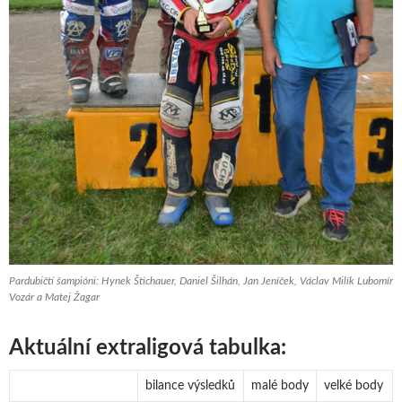
Pardubičtí šampióni: Hynek Štichauer, Daniel Šilhán, Jan Jeníček, Václav Milík Lubomír
Vozár a Matej Žagar
Aktuální extraligová tabulka:
bilance výsledků
malé body
velké body