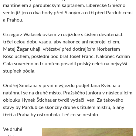
mantinelem a pardubickým kapitánem. Liberecké Gniezno
vedlo již jen o dva body před Slaným a o tři před Pardubicemi
a Prahou.
Grzegorz Walasek ovšem v rozjížďce s číslem devatenáct
trčel celou dobu vzadu, aby nakonec ani neprojel cílem.
Matej Žagar uhájil vítězství před dotírajícím Norbertem
Kosciuchem, poslední bod bral Josef Franc. Nakonec Adrian
Gala suverénním triumfem posadil polský celek na nejvyšší
stupínek pódia.
Ondřej Smetana v prvním výjezdu podjel Jana Kvěcha a
natáhnul se na druhé místo. Pražského juniora v následujícím
oblouku Hynek Štichauer tvrdě vytlačil ven. Za takového
stavy by Pardubice skončily druhé s titulem mistrů, Slaný
třetí a Praha by ostrouhala. Leč co se nestalo…
Ve druhé