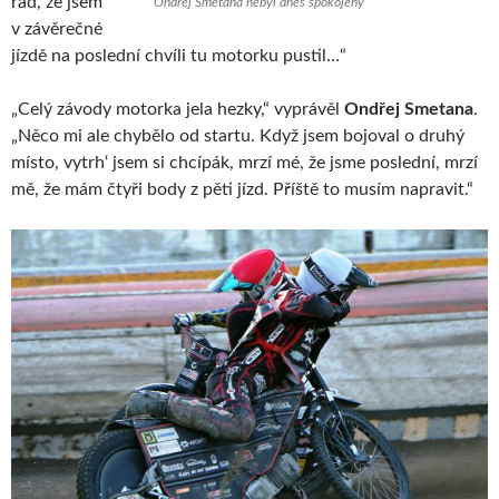
rád, že jsem
Ondřej Smetana nebyl dnes spokojený
v závěrečné
jízdě na poslední chvíli tu motorku pustil…“
„Celý závody motorka jela hezky,“ vyprávěl
Ondřej Smetana
.
„Něco mi ale chybělo od startu. Když jsem bojoval o druhý
místo, vytrh‘ jsem si chcípák, mrzí mé, že jsme poslední, mrzí
mě, že mám čtyři body z pěti jízd. Příště to musím napravit.“