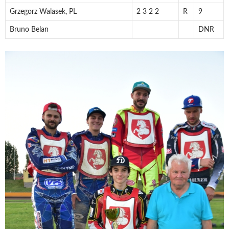
Grzegorz Walasek, PL
2 3 2 2
R
9
Bruno Belan
DNR