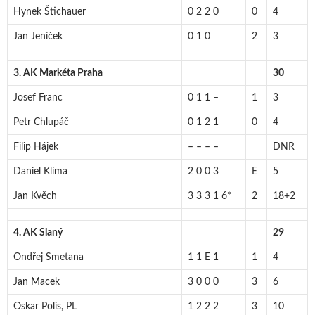
Hynek Štichauer
0 2 2 0
0
4
Jan Jeníček
0 1 0
2
3
3. AK Markéta Praha
30
Josef Franc
0 1 1 –
1
3
Petr Chlupáč
0 1 2 1
0
4
Filip Hájek
– – – –
DNR
Daniel Klíma
2 0 0 3
E
5
Jan Kvěch
3 3 3 1 6*
2
18+2
4. AK Slaný
29
Ondřej Smetana
1 1 E 1
1
4
Jan Macek
3 0 0 0
3
6
Oskar Polis, PL
1 2 2 2
3
10