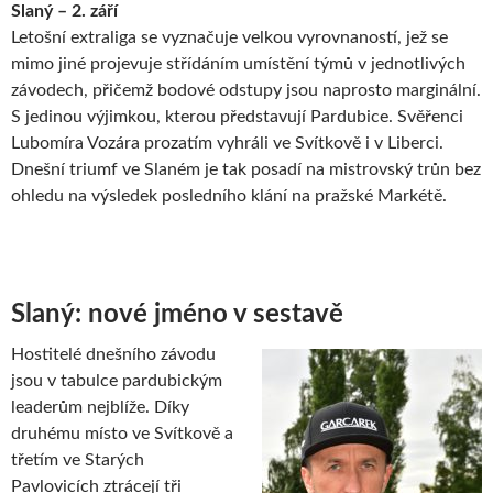
Slaný – 2. září
Letošní extraliga se vyznačuje velkou vyrovnaností, jež se
mimo jiné projevuje střídáním umístění týmů v jednotlivých
závodech, přičemž bodové odstupy jsou naprosto marginální.
S jedinou výjimkou, kterou představují Pardubice. Svěřenci
Lubomíra Vozára prozatím vyhráli ve Svítkově i v Liberci.
Dnešní triumf ve Slaném je tak posadí na mistrovský trůn bez
ohledu na výsledek posledního klání na pražské Markétě.
Slaný: nové jméno v sestavě
Hostitelé dnešního závodu
jsou v tabulce pardubickým
leaderům nejblíže. Díky
druhému místo ve Svítkově a
třetím ve Starých
Pavlovicích ztrácejí tři