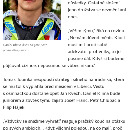
důsledky. Ostatně složení
jeho družstva se nezmění ani
dnes.
„Věřím týmu,“ říká na rovinu.
„Nemám důvod měnit. Kluci
musí mít proti sobě
Daniel Klíma dnes zaujme post
povinného juniora
adekvátní protivníky, to je
posune dál. Když si budeme
půjčovat cizince, neposunou se vůbec nikam.“
Tomáš Topinka neopouští strategii silného náhradníka, která
se mu tolik vyplatila před měsícem v Liberci. Vestu
s osmnáctkou dostane opět Jan Kvěch. Daniel Klíma bude
juniorem a zbytek týmu zajistí Josef Franc, Petr Chlupáč a
Filip Hájek.
„Vždycky se snažíme vyhrát,“ reaguje pražský kouč na otázku
po svých ambicích. „Když všichni pojedou, na co mají, proč