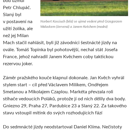
bod uzmul
Petr Chlupáč.
Slaný byl
v postavení na
Norbert Kosciuch (bílá) se ujímá vedení před Grzegorzem
Walaskem (červená) a Janem Kvěchem (modrá)
užití žolíka, ale
než jej Milan
Mach stačil nahlásit, byli již závodníci šestnácté jízdy na
ovále. Tomáš Topinka byl pohotovější, nechal stát Josefa
France, jehož nahradil Janem Kvěchem coby taktickou
rezervou joker.
Záměr pražského kouče klapnul dokonale. Jan Kvěch vyhrál
stylem start – cíl před Václavem Milíkem, Ondřejem
Smetanou a Mikolajem Czaplou. Markéta převzala roli
stíhače vedoucích Poláků, protože jí od nich dělily dva body.
Gniezno 29, Praha 27, Pardubice 23 a Slaný 22. Za takového
stavu vstoupil mítink do svých rozhodujících fází
Do sedmnácté jízdy neodstartoval Daniel Klíma. Nečistoty