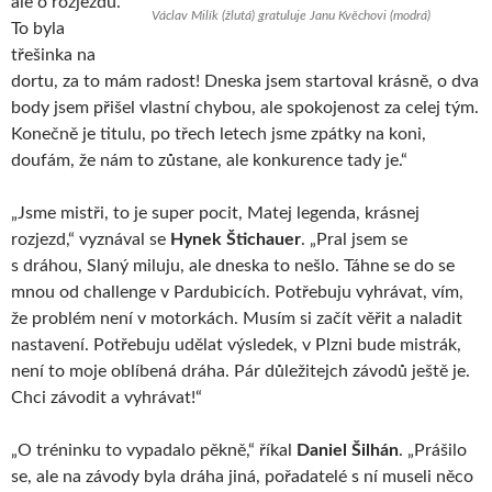
ale o rozjezdu.
Václav Milík (žlutá) gratuluje Janu Kvěchovi (modrá)
To byla
třešinka na
dortu, za to mám radost! Dneska jsem startoval krásně, o dva
body jsem přišel vlastní chybou, ale spokojenost za celej tým.
Konečně je titulu, po třech letech jsme zpátky na koni,
doufám, že nám to zůstane, ale konkurence tady je.“
„Jsme mistři, to je super pocit, Matej legenda, krásnej
rozjezd,“ vyznával se
Hynek Štichauer
. „Pral jsem se
s dráhou, Slaný miluju, ale dneska to nešlo. Táhne se do se
mnou od challenge v Pardubicích. Potřebuju vyhrávat, vím,
že problém není v motorkách. Musím si začít věřit a naladit
nastavení. Potřebuju udělat výsledek, v Plzni bude mistrák,
není to moje oblíbená dráha. Pár důležitejch závodů ještě je.
Chci závodit a vyhrávat!“
„O tréninku to vypadalo pěkně,“ říkal
Daniel Šilhán
. „Prášilo
se, ale na závody byla dráha jiná, pořadatelé s ní museli něco