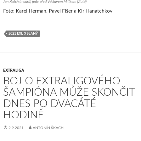
Jan Kvěch (modrá) jede před Václavem Milíkem (žlutá)
Foto: Karel Herman, Pavel Fišer a Kiril Ianatchkov
2021 EXL 3 SLANÝ
EXTRALIGA
BOJ O EXTRALIGOVÉHO
ŠAMPIÓNA MŮŽE SKONČIT
DNES PO DVACÁTÉ
HODINĚ
2.9.2021
ANTONÍN ŠKACH