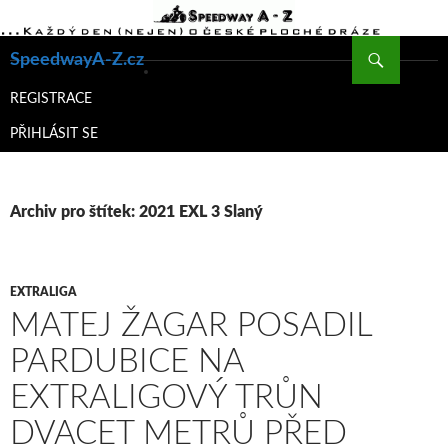
Hledat
SpeedwayA-Z.cz
PŘEJÍT
K
REGISTRACE
OBSAHU
PŘIHLÁSIT SE
WEBU
Archiv pro štítek: 2021 EXL 3 Slaný
EXTRALIGA
MATEJ ŽAGAR POSADIL
PARDUBICE NA
EXTRALIGOVÝ TRŮN
DVACET METRŮ PŘED