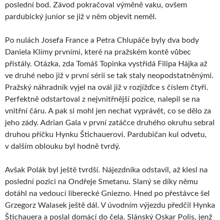
poslední bod. Závod pokračoval výměně vaku, ovšem
pardubický junior se již v něm objevit neměl.
Po nulách Josefa France a Petra Chlupáče byly dva body
Daniela Klímy prvními, které na pražském kontě vůbec
přistály. Otázka, zda Tomáš Topinka vystřídá Filipa Hájka až
ve druhé nebo již v první sérii se tak staly neopodstatněnými.
Pražský náhradník vyjel na ovál již v rozjížďce s číslem čtyři.
Perfektně odstartoval z nejvnitřnější pozice, nalepil se na
vnitřní čáru. A pak si mohl jen nechat vyprávět, co se dělo za
jeho zády. Adrian Gala v první zatáčce druhého okruhu sebral
druhou příčku Hynku Štichauerovi. Pardubičan kul odvetu,
v dalším oblouku byl hodně tvrdý.
Avšak Polák byl ještě tvrdší. Nájezdníka odstavil, až klesl na
poslední pozici na Ondřeje Smetanu. Slaný se díky němu
dotáhl na vedoucí liberecké Gniezno. Hned po přestávce šel
Grzegorz Walasek ještě dál. V úvodním výjezdu předčil Hynka
Štichauera a poslal domácí do čela. Slánský Oskar Polis, jenž