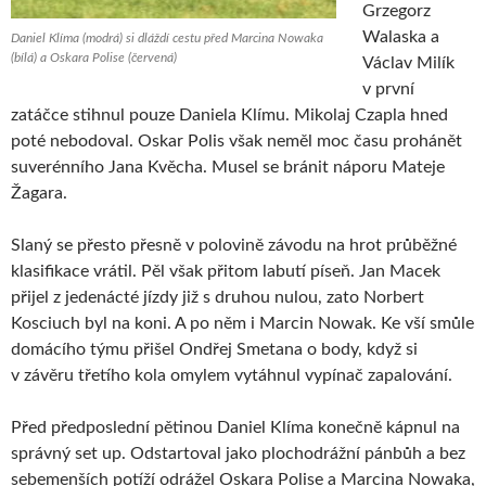
Grzegorz
Walaska a
Daniel Klíma (modrá) si dláždí cestu před Marcina Nowaka
(bílá) a Oskara Polise (červená)
Václav Milík
v první
zatáčce stihnul pouze Daniela Klímu. Mikolaj Czapla hned
poté nebodoval. Oskar Polis však neměl moc času prohánět
suverénního Jana Kvěcha. Musel se bránit náporu Mateje
Žagara.
Slaný se přesto přesně v polovině závodu na hrot průběžné
klasifikace vrátil. Pěl však přitom labutí píseň. Jan Macek
přijel z jedenácté jízdy již s druhou nulou, zato Norbert
Kosciuch byl na koni. A po něm i Marcin Nowak. Ke vší smůle
domácího týmu přišel Ondřej Smetana o body, když si
v závěru třetího kola omylem vytáhnul vypínač zapalování.
Před předposlední pětinou Daniel Klíma konečně kápnul na
správný set up. Odstartoval jako plochodrážní pánbůh a bez
sebemenších potíží odrážel Oskara Polise a Marcina Nowaka,