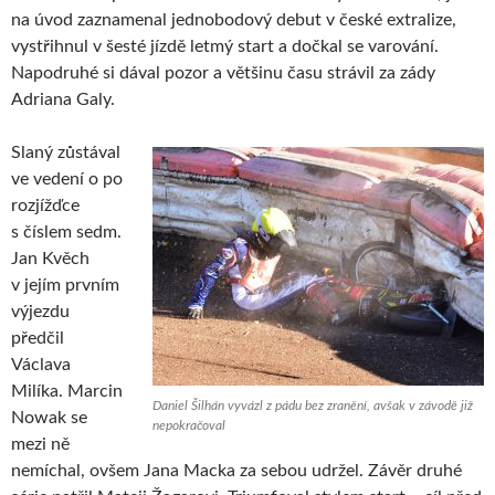
na úvod zaznamenal jednobodový debut v české extralize,
vystřihnul v šesté jízdě letmý start a dočkal se varování.
Napodruhé si dával pozor a většinu času strávil za zády
Adriana Galy.
Slaný zůstával
ve vedení o po
rozjížďce
s číslem sedm.
Jan Kvěch
v jejím prvním
výjezdu
předčil
Václava
Milíka. Marcin
Daniel Šilhán vyvázl z pádu bez zranění, avšak v závodě již
Nowak se
nepokračoval
mezi ně
nemíchal, ovšem Jana Macka za sebou udržel. Závěr druhé