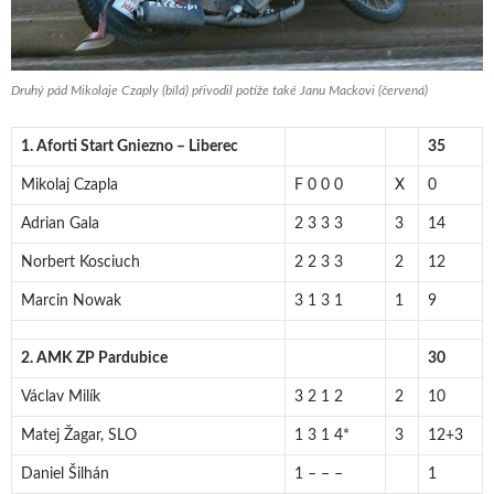
Druhý pád Mikolaje Czaply (bílá) přivodil potíže také Janu Mackovi (červená)
1. Aforti Start Gniezno – Liberec
35
Mikolaj Czapla
F 0 0 0
X
0
Adrian Gala
2 3 3 3
3
14
Norbert Kosciuch
2 2 3 3
2
12
Marcin Nowak
3 1 3 1
1
9
2. AMK ZP Pardubice
30
Václav Milík
3 2 1 2
2
10
Matej Žagar, SLO
1 3 1 4*
3
12+3
Daniel Šilhán
1 – – –
1