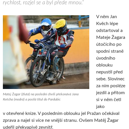
rychlost, rozjel se a byl přede mnou.“
V něm Jan
Kvěch lépe
odstartoval a
Mateje Žagara
útočícího po
spodní straně
úvodního
oblouku
nepustil před
sebe. Slovinec
za ním posléze
jezdil a přitom
Matej Žagar (žlutá) na poslední chvíli překonává Jana
si v něm četl
Kvěcha (modrá) a posílá titul do Pardubic
jako
v otevřené knize. V posledním oblouku jel Pražan očekával
zprava a najel si více ne vnější stranu. Ovšem Matěj Žagar
udeřil překvapivě zevnitř.