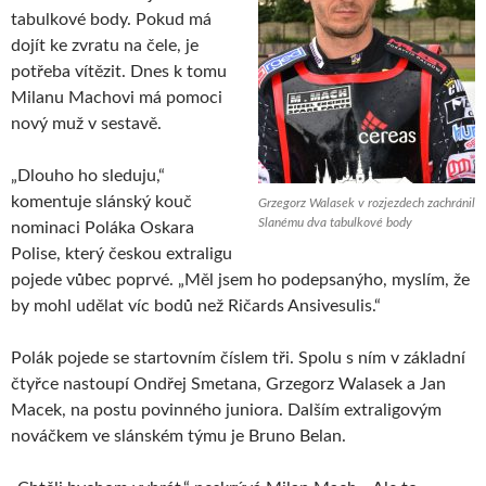
tabulkové body. Pokud má
dojít ke zvratu na čele, je
potřeba vítězit. Dnes k tomu
Milanu Machovi má pomoci
nový muž v sestavě.
„Dlouho ho sleduju,“
komentuje slánský kouč
Grzegorz Walasek v rozjezdech zachránil
Slanému dva tabulkové body
nominaci Poláka Oskara
Polise, který českou extraligu
pojede vůbec poprvé. „Měl jsem ho podepsanýho, myslím, že
by mohl udělat víc bodů než Ričards Ansivesulis.“
Polák pojede se startovním číslem tři. Spolu s ním v základní
čtyřce nastoupí Ondřej Smetana, Grzegorz Walasek a Jan
Macek, na postu povinného juniora. Dalším extraligovým
nováčkem ve slánském týmu je Bruno Belan.