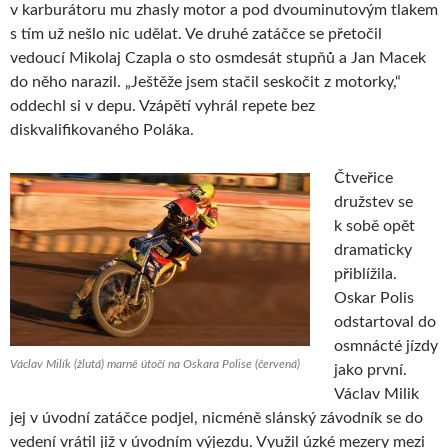
v karburátoru mu zhasly motor a pod dvouminutovým tlakem
s tím už nešlo nic udělat. Ve druhé zatáčce se přetočil
vedoucí Mikolaj Czapla o sto osmdesát stupňů a Jan Macek
do něho narazil. „Ještěže jsem stačil seskočit z motorky,“
oddechl si v depu. Vzápětí vyhrál repete bez
diskvalifikovaného Poláka.
Čtveřice
družstev se
k sobě opět
dramaticky
přiblížila.
Oskar Polis
odstartoval do
osmnácté jízdy
Václav Milík (žlutá) marně útočí na Oskara Polise (červená)
jako první.
Václav Milik
jej v úvodní zatáčce podjel, nicméně slánský závodník se do
vedení vrátil již v úvodním výjezdu. Využil úzké mezery mezi