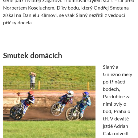
série patřil Mateji Žagarovi. Triumfoval stylem start – cíl před
Norbertem Kosciuchem. Díky bodu, který Ondřej Smetana
získal na Danielu Klímovi, se však Slaný nezřítil z vedoucí
příčky docela.
Smutek domácích
Slaný a
Gniezno měly
po třinácti
bodech,
Pardubice za
nimi byly o
bod, Praha o
tři. V deváté
jízdě Adrian
Gala odvedl