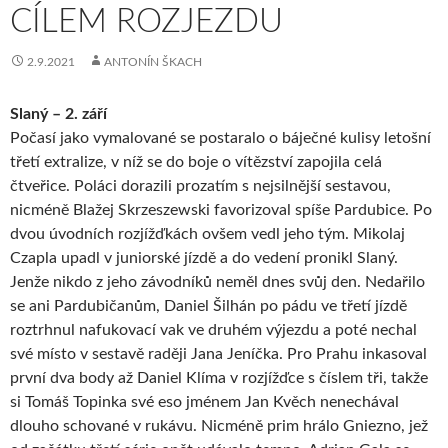
CÍLEM ROZJEZDU
2.9.2021
ANTONÍN ŠKACH
Slaný – 2. září
Počasí jako vymalované se postaralo o báječné kulisy letošní
třetí extralize, v níž se do boje o vítězství zapojila celá
čtveřice. Poláci dorazili prozatím s nejsilnější sestavou,
nicméně Blažej Skrzeszewski favorizoval spíše Pardubice. Po
dvou úvodních rozjížďkách ovšem vedl jeho tým. Mikolaj
Czapla upadl v juniorské jízdě a do vedení pronikl Slaný.
Jenže nikdo z jeho závodníků neměl dnes svůj den. Nedařilo
se ani Pardubičanům, Daniel Šilhán po pádu ve třetí jízdě
roztrhnul nafukovací vak ve druhém výjezdu a poté nechal
své místo v sestavě raději Jana Jeníčka. Pro Prahu inkasoval
první dva body až Daniel Klíma v rozjížďce s číslem tři, takže
si Tomáš Topinka své eso jménem Jan Kvěch nenechával
dlouho schované v rukávu. Nicméně prim hrálo Gniezno, jež