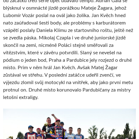
od začátku třetí série opět udávalo tempo. Adrian Gala se
blýsknul v osmnácté jízdě porážkou Mateje Žagara, jehož
Lubomír Vozár poslal na ovál jako žolíka. Jan Kvěch hned
nato zaúřadoval šesti body, ale problémy s karburátorem
vzápětí poslaly Daniela Klímu ze startovního roštu, ještě než
se zvedla páska. Mikolaj Czapla i ve druhé juniorské jízdě
skončil na zemi, nicméně Poláci stejně směřovali za
vítězstvím, které v závěru potvrdili. Slaný se nevešel na
pódium o jeden bod, Praha a Pardubice jely rozjezd o druhé
místo. Prim v něm hrál Jan Kvěch. Avšak Matej Žagar
zůstával ve střehu. V poslední zatáčce udeřil zvenčí, ve
výjezdu zlomil svůj motocykl na vnitřek, aby jako první metu
protnul on. Druhé místo korunovalo Pardubičany za mistry
letošní extraligy.