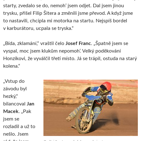
starty, zvedalo se do, nemoh‘ jsem odjet. Dal jsem jinou
trysku, přišel Filip Šitera a změnili jsme převod. A když jsme
to nastavili, chcípla mi motorka na startu. Nejspíš bordel
v karburátoru, ucpala se tryska.“
„Bída, zklamání,“ vraštil čelo
Josef Franc
. „Špatně jsem se
vyspal, moc jsem klukům nepomoh‘. Velký poděkování
Honzíkovi, že vyválčil třetí místo. Já se trápil, ostuda na starý
kolena.“
„Vstup do
závodu byl
hezký,“
bilancoval
Jan
Macek
. „Pak
jsem se
rozladil a už to
nešlo. Jsem