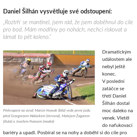
Daniel Šilhán vysvětluje své odstoupení:
„Roztrh‘ se mantinel, jsem rád, že jsem doběhnul do cíle
pro bod. Mám modřiny po nohách, nechci riskovat a
lámat to pět koleno.“
Dramatickým
událostem ale
nebyl ještě
konec.
V poslední
zatáčce se
třetí Daniel
Šilhán dostal
moc daleko na
Překvapení na úvod: Marcin Nowak (bílá) vede první jízdu
před Grzegorzem Walaskem (červená), Matejem Žagarem
venek. Vletěl
(žlutá) a Josefem Francem (modrá)
do nafukovací
bariéry a upadl. Posbíral se na nohy a doběhl si do cíle pro