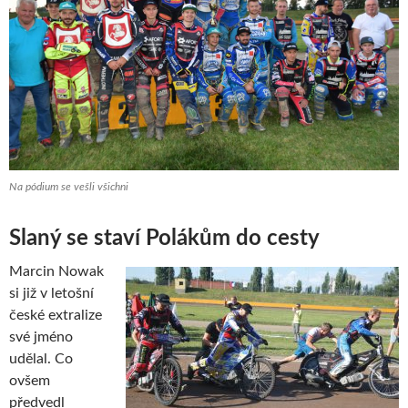
Na pódium se vešli všichni
Slaný se staví Polákům do cesty
Marcin Nowak
si již v letošní
české extralize
své jméno
udělal. Co
ovšem
předvedl