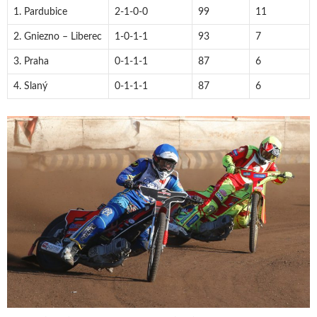
1. Pardubice
2-1-0-0
99
11
2. Gniezno – Liberec
1-0-1-1
93
7
3. Praha
0-1-1-1
87
6
4. Slaný
0-1-1-1
87
6