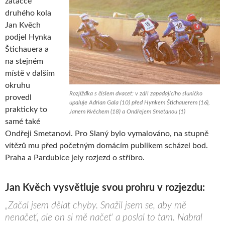
zatáčce
druhého kola
Jan Kvěch
podjel Hynka
Štichauera a
na stejném
místě v dalším
okruhu
Rozjížďka s číslem dvacet: v záři zapadajícího sluníčko
provedl
upaluje Adrian Gala (10) před Hynkem Štichauerem (16),
prakticky to
Janem Kvěchem (18) a Ondřejem Smetanou (1)
samé také
Ondřeji Smetanovi. Pro Slaný bylo vymalováno, na stupně
vítězů mu před početným domácím publikem scházel bod.
Praha a Pardubice jely rozjezd o stříbro.
Jan Kvěch vysvětluje svou prohru v rozjezdu:
„Začal jsem dělat chyby. Snažil jsem se, aby mě
nenačet‘, ale on si mě načet‘ a poslal to tam. Nabral