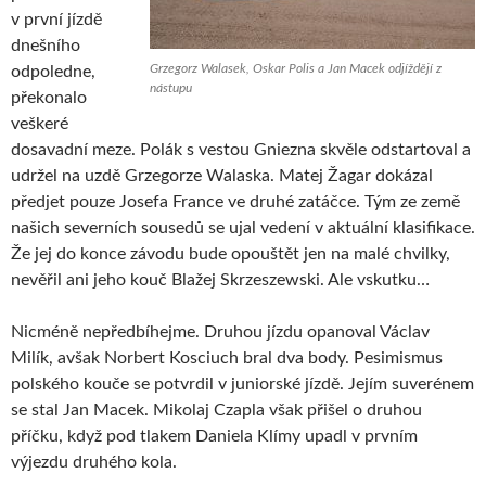
v první jízdě
dnešního
Grzegorz Walasek, Oskar Polis a Jan Macek odjíždějí z
odpoledne,
nástupu
překonalo
veškeré
dosavadní meze. Polák s vestou Gniezna skvěle odstartoval a
udržel na uzdě Grzegorze Walaska. Matej Žagar dokázal
předjet pouze Josefa France ve druhé zatáčce. Tým ze země
našich severních sousedů se ujal vedení v aktuální klasifikace.
Že jej do konce závodu bude opouštět jen na malé chvilky,
nevěřil ani jeho kouč Blažej Skrzeszewski. Ale vskutku…
Nicméně nepředbíhejme. Druhou jízdu opanoval Václav
Milík, avšak Norbert Kosciuch bral dva body. Pesimismus
polského kouče se potvrdil v juniorské jízdě. Jejím suverénem
se stal Jan Macek. Mikolaj Czapla však přišel o druhou
příčku, když pod tlakem Daniela Klímy upadl v prvním
výjezdu druhého kola.