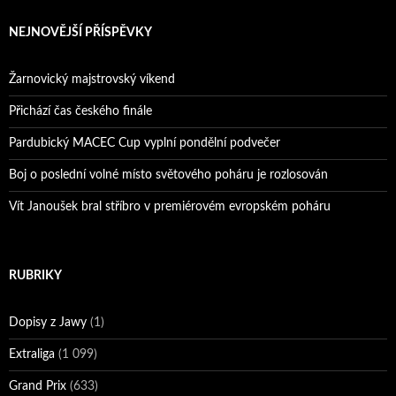
Bruno Belan prožil druhou vítěznou neděli v řadě!
NEJNOVĚJŠÍ PŘÍSPĚVKY
Bruno Belan se radoval z triumfu na domácí dráze!
Andy Appleton obhájil dlouhodrážní titul!
Žarnovický majstrovský víkend
Reprezentační dvojice brala český titul!
Přichází čas českého finále
Pardubický MACEC Cup vyplní pondělní podvečer
Boj o poslední volné místo světového poháru je rozlosován
Vít Janoušek bral stříbro v premiérovém evropském poháru
RUBRIKY
Dopisy z Jawy
(1)
Extraliga
(1 099)
Grand Prix
(633)