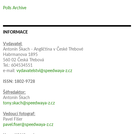
Polls Archive
INFORMACE
Vydavatel:
Antonín Škach - Angličtina v České Třebové
Habrmanova 1895
560 02 Česká Třebová
Tel.: 604534551
e-mail:
vydavatelstvi@speedwaya-z.cz
ISSN: 1802-9728
Šéfredaktor:
Antonín Škach
tony.skach@speedwaya-z.cz
Vedoucí fotograf:
Pavel Fišer
pavel.fiser@speedwaya-z.cz