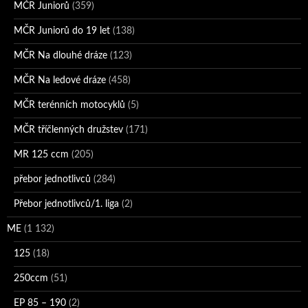
MČR Juniorů
(359)
MČR Juniorů do 19 let
(138)
MČR Na dlouhé dráze
(123)
MČR Na ledové dráze
(458)
MČR terénních motocyklů
(5)
MČR tříčlenných družstev
(171)
MR 125 ccm
(205)
přebor jednotlivců
(284)
Přebor jednotlivců/1. liga
(2)
ME
(1 132)
125
(18)
250ccm
(51)
EP 85 – 190
(2)