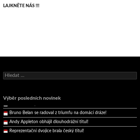
LAJKNĚTE NÁS !!!
Vyhledávání
Výběr posledních novinek
Bruno Belan se radoval z triumfu na domácí dráze!
Andy Appleton obhájil dlouhodrážní titul!
Reprezentační dvojice brala český titul!
Pražský přebor neskrblil překvapeními!