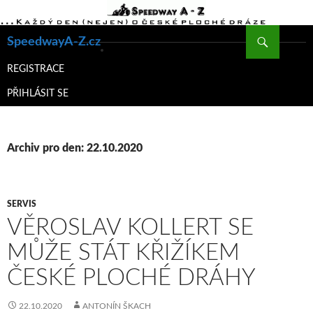
Hledat
SpeedwayA-Z.cz
PŘEJÍT
K
REGISTRACE
OBSAHU
PŘIHLÁSIT SE
WEBU
Archiv pro den: 22.10.2020
SERVIS
VĚROSLAV KOLLERT SE
MŮŽE STÁT KŘIŽÍKEM
ČESKÉ PLOCHÉ DRÁHY
22.10.2020
ANTONÍN ŠKACH