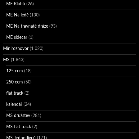
ME Klubů
(26)
ME Na ledě
(130)
ME Na travnaté dráze
(93)
ME sidecar
(1)
Minirozhovor
(1 020)
MS
(1 843)
125 ccm
(18)
250 ccm
(50)
flat track
(2)
kalendář
(24)
MS družstev
(281)
MS flat track
(2)
MS Jednotlivců
(171)