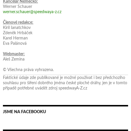
Kancelář Německo:
Werner Schauer
werner.schauer@speedwaya-z.cz
Členové redakce:
Kiril Ianatchkov
Zdeněk Hrbáček
Karel Herman
Eva Palánová
Webmaster:
Aleš Zemina
© Všechna práva vyhrazena.
Faktické údaje zde publikované je možné používat i bez předchozího
souhlasu pro šíření dobrého jména české ploché dráhy, jen je v tomto
případě potřebné uvádět zdroj speedwayA-Z.cz
JSME NA FACEBOOKU