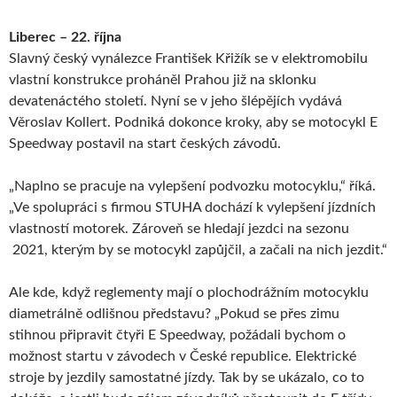
Liberec – 22. října
Slavný český vynálezce František Křižík se v elektromobilu
vlastní konstrukce proháněl Prahou již na sklonku
devatenáctého století. Nyní se v jeho šlépějích vydává
Věroslav Kollert. Podniká dokonce kroky, aby se motocykl E
Speedway postavil na start českých závodů.
„Naplno se pracuje na vylepšení podvozku motocyklu,“ říká.
„Ve spolupráci s firmou STUHA dochází k vylepšení jízdních
vlastností motorek. Zároveň se hledají jezdci na sezonu
2021, kterým by se motocykl zapůjčil, a začali na nich jezdit.“
Ale kde, když reglementy mají o plochodrážním motocyklu
diametrálně odlišnou představu? „Pokud se přes zimu
stihnou připravit čtyři E Speedway, požádali bychom o
možnost startu v závodech v České republice. Elektrické
stroje by jezdily samostatné jízdy. Tak by se ukázalo, co to