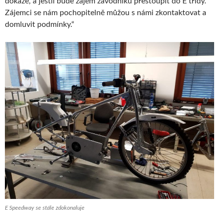
dokáže, a jestli bude zájem závodníků přestoupit do E třídy.
Zájemci se nám pochopitelně můžou s námi zkontaktovat a
domluvit podmínky.“
E Speedway se stále zdokonaluje