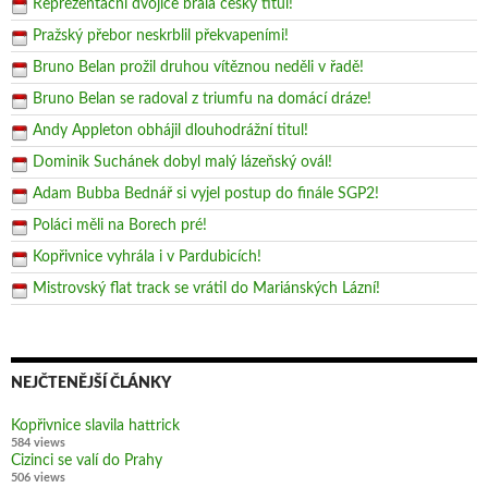
Reprezentační dvojice brala český titul!
Pražský přebor neskrblil překvapeními!
Bruno Belan prožil druhou vítěznou neděli v řadě!
Bruno Belan se radoval z triumfu na domácí dráze!
Andy Appleton obhájil dlouhodrážní titul!
Dominik Suchánek dobyl malý lázeňský ovál!
Adam Bubba Bednář si vyjel postup do finále SGP2!
Poláci měli na Borech pré!
Kopřivnice vyhrála i v Pardubicích!
Mistrovský flat track se vrátil do Mariánských Lázní!
NEJČTENĚJŠÍ ČLÁNKY
Kopřivnice slavila hattrick
584 views
Cizinci se valí do Prahy
506 views