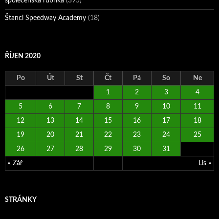
společenská rubrika
(395)
Štancl Speedway Academy
(18)
ŘÍJEN 2020
Po
Út
St
Čt
Pá
So
Ne
1
2
3
4
5
6
7
8
9
10
11
12
13
14
15
16
17
18
19
20
21
22
23
24
25
26
27
28
29
30
31
« Zář
Lis »
STRÁNKY