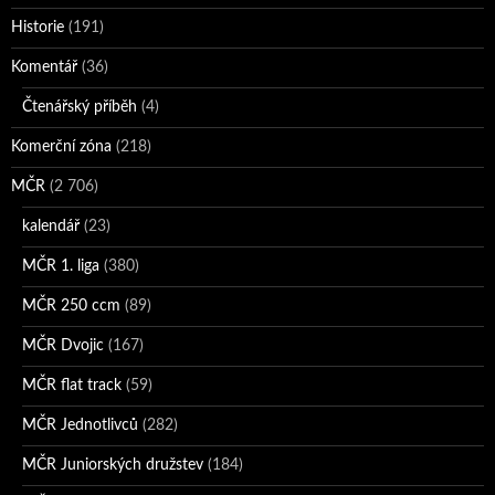
Historie
(191)
Komentář
(36)
Čtenářský příběh
(4)
Komerční zóna
(218)
MČR
(2 706)
kalendář
(23)
MČR 1. liga
(380)
MČR 250 ccm
(89)
MČR Dvojic
(167)
MČR flat track
(59)
MČR Jednotlivců
(282)
MČR Juniorských družstev
(184)