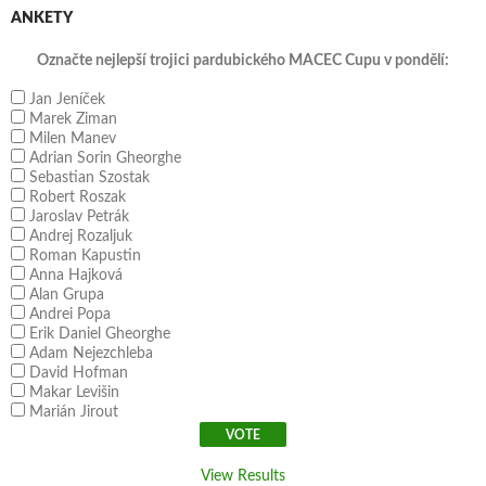
ANKETY
Označte nejlepší trojici pardubického MACEC Cupu v pondělí:
Jan Jeníček
Marek Ziman
Milen Manev
Adrian Sorin Gheorghe
Sebastian Szostak
Robert Roszak
Jaroslav Petrák
Andrej Rozaljuk
Roman Kapustin
Anna Hajková
Alan Grupa
Andrei Popa
Erik Daniel Gheorghe
Adam Nejezchleba
David Hofman
Makar Levišin
Marián Jirout
View Results