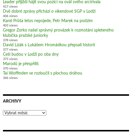
Leader přijíždí hájit svou pozici na ovál svého arcirivala
417 views
Dvě dobré zprávy přichází o víkendové SGP v Lodži
406 views
Karel Průša letos nepojede, Petr Marek na podzim
403 views
Gregor Zorko našel správný provázek k rozmotání spleteného
klubíčka pražské juniorky
378 views
David Lizák s Lukášem Hromádkou přepsali historii
377 views
Češi budou v Lodži po oba dny
375 views
Marodů je přespříliš
370 views
Tai Woffinden se rozloučil s plochou dráhou
366 views
ARCHIVY
Archivy