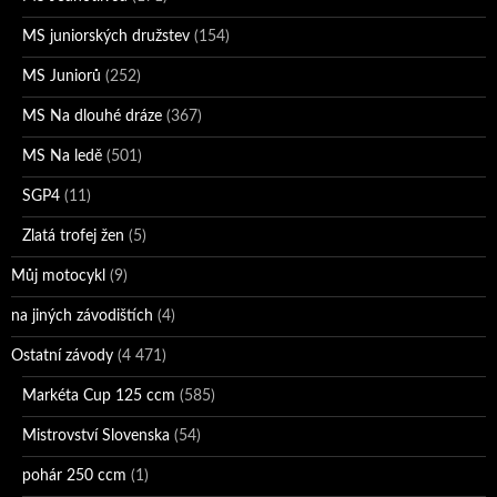
MS juniorských družstev
(154)
MS Juniorů
(252)
MS Na dlouhé dráze
(367)
MS Na ledě
(501)
SGP4
(11)
Zlatá trofej žen
(5)
Můj motocykl
(9)
na jiných závodištích
(4)
Ostatní závody
(4 471)
Markéta Cup 125 ccm
(585)
Mistrovství Slovenska
(54)
pohár 250 ccm
(1)