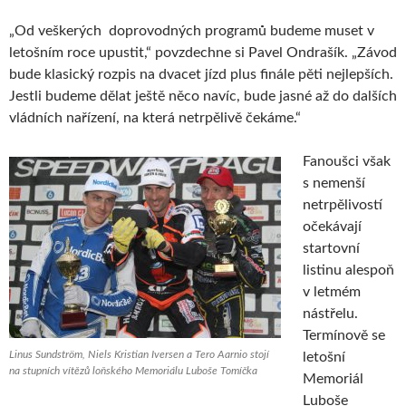
„Od veškerých doprovodných programů budeme muset v
letošním roce upustit,“ povzdechne si Pavel Ondrašík. „Závod
bude klasický rozpis na dvacet jízd plus finále pěti nejlepších.
Jestli budeme dělat ještě něco navíc, bude jasné až do dalších
vládních nařízení, na která netrpělivě čekáme.“
Fanoušci však
s nemenší
netrpělivostí
očekávají
startovní
listinu alespoň
v letmém
nástřelu.
Termínově se
Linus Sundström, Niels Kristian Iversen a Tero Aarnio stojí
letošní
na stupních vítězů loňského Memoriálu Luboše Tomíčka
Memoriál
Luboše