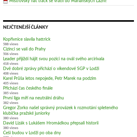
Mistrovský flat track se vrátil do Mariánských Lázní!
NEJČTENĚJŠÍ ČLÁNKY
Kopřivnice slavila hattrick
588 views
Cizinci se valí do Prahy
506 views
Leader přijíždí hájit svou pozici na ovál svého arcirivala
418 views
Dvě dobré zprávy přichází o víkendové SGP v Lodži
408 views
Karel Průša letos nepojede, Petr Marek na podzim
405 views
Přichází čas českého finále
385 views
První liga míří na neutrální dráhu
382 views
Gregor Zorko našel správný provázek k rozmotání spleteného
klubíčka pražské juniorky
380 views
David Lizák s Lukášem Hromádkou přepsali historii
380 views
Češi budou v Lodži po oba dny