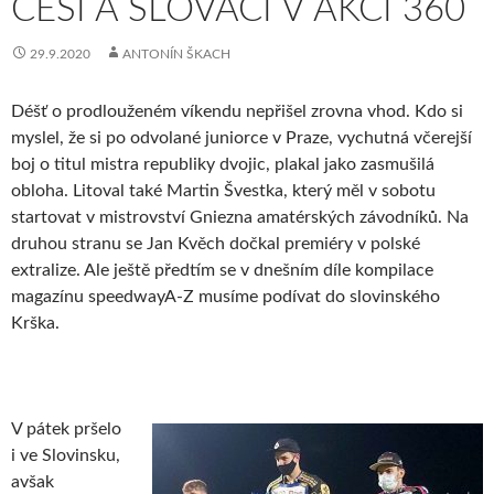
ČEŠI A SLOVÁCI V AKCI 360
29.9.2020
ANTONÍN ŠKACH
Déšť o prodlouženém víkendu nepřišel zrovna vhod. Kdo si
myslel, že si po odvolané juniorce v Praze, vychutná včerejší
boj o titul mistra republiky dvojic, plakal jako zasmušilá
obloha. Litoval také Martin Švestka, který měl v sobotu
startovat v mistrovství Gniezna amatérských závodníků. Na
druhou stranu se Jan Kvěch dočkal premiéry v polské
extralize. Ale ještě předtím se v dnešním díle kompilace
magazínu speedwayA-Z musíme podívat do slovinského
Krška.
V pátek pršelo
i ve Slovinsku,
avšak