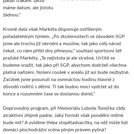
padat trakaře. Letos
máme datum, ale jistotu
žádnou.“
Kromě data však Markéta disponuje ostříleným
pořadatelským týmem. „Po zkušenostech se závodem SGP
jsme ale trochu již obrněni a musíme, tak jako celý národ
čekat, co nám příští dny přinesou,“ souhlasí sportovní šéf
pražské Markéty. „Ta nejistota je ale strašná. Určitě se
budeme snažit, tak jako při SGP, abychom dodrželi všechna
platná nařízení. Nošení roušek v areálu již asi bude nezbytné.
Začátek jsme posunuli na osmnáctou hodinu hlavně z
důvodů rodičů s dětmi. Ti tak budou moci vydržet až do
konce a rozumném čase se dostanou domů.“
Doprovodný program, při Memoriálu Luboše Tomíčka vždy
atraktivní zřejmě padne. Jaký formát však pondělní mítink
bude mít? A uvidíme třeba stopětadvacítky, na něž může být
domácí plochodrážní scéna plným právem pyšná?