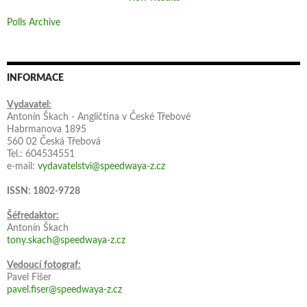
Polls Archive
INFORMACE
Vydavatel:
Antonín Škach - Angličtina v České Třebové
Habrmanova 1895
560 02 Česká Třebová
Tel.: 604534551
e-mail:
vydavatelstvi@speedwaya-z.cz
ISSN: 1802-9728
Šéfredaktor:
Antonín Škach
tony.skach@speedwaya-z.cz
Vedoucí fotograf:
Pavel Fišer
pavel.fiser@speedwaya-z.cz