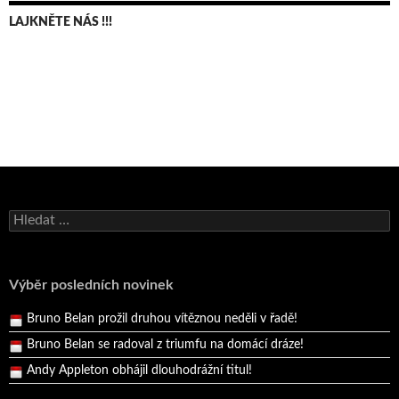
LAJKNĚTE NÁS !!!
Bruno Belan se radoval z triumfu na domácí dráze!
Vyhledávání
Andy Appleton obhájil dlouhodrážní titul!
Reprezentační dvojice brala český titul!
Pražský přebor neskrblil překvapeními!
Výběr posledních novinek
Bruno Belan prožil druhou vítěznou neděli v řadě!
Bruno Belan se radoval z triumfu na domácí dráze!
Andy Appleton obhájil dlouhodrážní titul!
Reprezentační dvojice brala český titul!