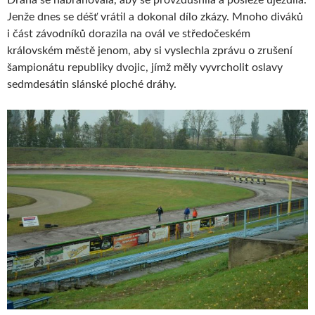
Dráha se nabránovala, aby se provzdušnila a posléze ujezdila.
Jenže dnes se déšť vrátil a dokonal dílo zkázy. Mnoho diváků
i část závodníků dorazila na ovál ve středočeském
královském městě jenom, aby si vyslechla zprávu o zrušení
šampionátu republiky dvojic, jímž měly vyvrcholit oslavy
sedmdesátin slánské ploché dráhy.