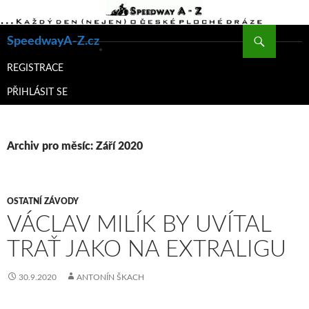
Hledat
SpeedwayA-Z.cz
PŘEJÍT
K
REGISTRACE
OBSAHU
PŘIHLÁSIT SE
WEBU
Archiv pro měsíc: Září 2020
OSTATNÍ ZÁVODY
VÁCLAV MILÍK BY UVÍTAL
TRAŤ JAKO NA EXTRALIGU
30.9.2020
ANTONÍN ŠKACH