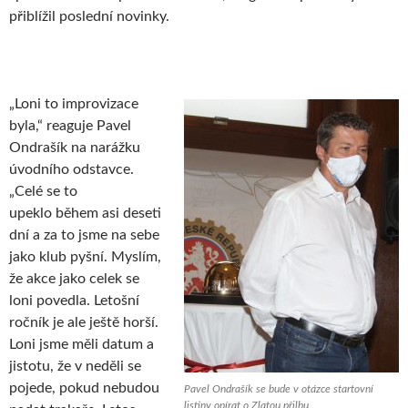
přiblížil poslední novinky.
„Loni to improvizace
byla,“ reaguje Pavel
Ondrašík na narážku
úvodního odstavce.
„Celé se to
upeklo během asi deseti
dní a za to jsme na sebe
jako klub pyšní. Myslím,
že akce jako celek se
loni povedla. Letošní
ročník je ale ještě horší.
Loni jsme měli datum a
jistotu, že v neděli se
pojede, pokud nebudou
Pavel Ondrašík se bude v otázce startovní
listiny opírat o Zlatou přilbu