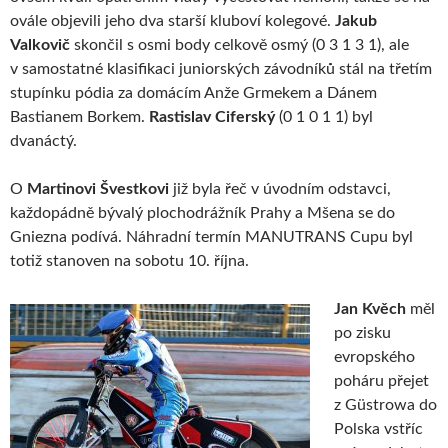
ovále objevili jeho dva starší kluboví kolegové.
Jakub
Valkovič
skončil s osmi body celkově osmý (0 3 1 3 1), ale
v samostatné klasifikaci juniorských závodníků stál na třetím
stupínku pódia za domácím Anže Grmekem a Dánem
Bastianem Borkem.
Rastislav Ciferský
(0 1 0 1 1) byl
dvanáctý.
O
Martinovi Švestkovi
již byla řeč v úvodním odstavci,
každopádně bývalý plochodrážník Prahy a Mšena se do
Gniezna podívá. Náhradní termín MANUTRANS Cupu byl
totiž stanoven na sobotu 10. října.
Jan Kvěch
měl
po zisku
evropského
poháru přejet
z Güstrowa do
Polska vstříc