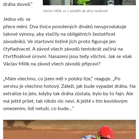
dráha dovolí.“
Václav Milík se v pondělí do akce nedostal
Jedna věc se
přece mění. Dva tisíce povolených diváků nevyprodukuje
takové výnosy, aby stačily na obligátních šestatřicet
závodníků. Ve startovní listině jich proto figuruje jen
čtyřiadvacet. A závod všech závodů tentokrát začíná na
čtvrtfinálové úrovni. Nasazení jsou tedy všichni. Jak se však
Václav Milík na závod všech závodů připraví?
„Mám všechno, co jsem měl v polský lize,“ reaguje. „Po
servisu je všechno hotový. Záleží, jak bude vypadat dráha. Na
extralize to jelo, kdyby tak dráha zůstala, bylo by to fajn. Ale
má ještě pršet, tak nikdo nic neví. A ještě s tím kovidovým
omezením, lidi netuší, co bude…“