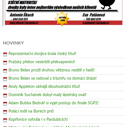
NOVINKY
Reprezentační dvojice brala český titul!
Pražský přebor neskrblil překvapeními!
Bruno Belan prožil druhou vítěznou neděli v řadě!
Bruno Belan se radoval z triumfu na domácí dráze!
Andy Appleton obhájil dlouhodrážní titul!
Dominik Suchánek dobyl malý lázeňský ovál!
Adam Bubba Bednář si vyjel postup do finále SGP2!
Poláci měli na Borech pré!
Kopřivnice vyhrála i v Pardubicích!