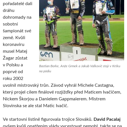
pořadatelé dali
dráhu
dohromady na
sobotní
šampionát své
země. Kvůli
koronaviru
musel Matej
Žagar zůstat
v Polsku a
Bastian Borke, Anže Grmek a Jakub Valkovič stojí v Kršku
poprvé od
na pódiu
roku 2002
uvolnil mistrovský trůn. Závod vyhrál Michele Castagna,
který projel cílem finálové rozjížďky před Maticem Ivačičem,
Nickem Škorjou a Danielem Gappmaierem. Mistrem
Slovinska se ale stal Matic Ivačič.
Ve startovní listině figurovala trojice Slováků.
David Pacalaj
ovšem kvůli opatřením vlády vycestovat nemohl, takže se na