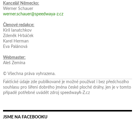
Kancelář Německo:
Werner Schauer
werner.schauer@speedwaya-z.cz
Členové redakce:
Kiril Ianatchkov
Zdeněk Hrbáček
Karel Herman
Eva Palánová
Webmaster:
Aleš Zemina
© Všechna práva vyhrazena.
Faktické údaje zde publikované je možné používat i bez předchozího
souhlasu pro šíření dobrého jména české ploché dráhy, jen je v tomto
případě potřebné uvádět zdroj speedwayA-Z.cz
JSME NA FACEBOOKU