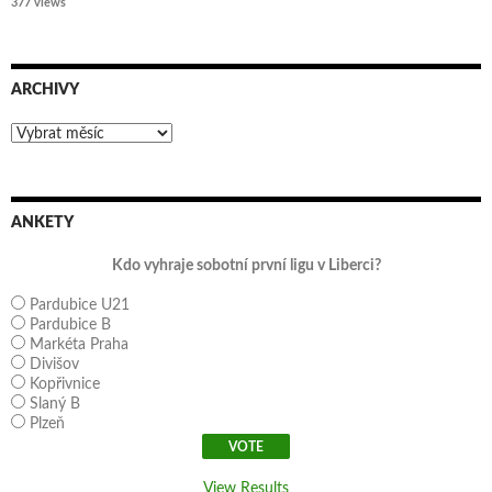
377 views
ARCHIVY
Archivy
ANKETY
Kdo vyhraje sobotní první ligu v Liberci?
Pardubice U21
Pardubice B
Markéta Praha
Divišov
Kopřivnice
Slaný B
Plzeň
View Results