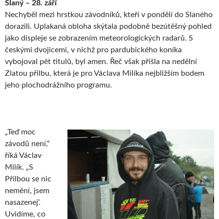
Slaný – 28. září
Nechyběl mezi hrstkou závodníků, kteří v pondělí do Slaného
dorazili. Uplakaná obloha skýtala podobně bezútěšný pohled
jako displeje se zobrazením meteorologických radarů. S
českými dvojicemi, v nichž pro pardubického koníka
vybojoval pět titulů, byl amen. Řeč však přišla na nedělní
Zlatou přilbu, která je pro Václava Milíka nejbližším bodem
jeho plochodrážního programu.
„Teď moc
závodů není,“
říká Václav
Milík. „S
Přilbou se nic
nemění, jsem
nasazenej‘.
Uvidíme, co