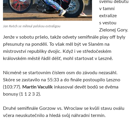
svému debutu
v tamní
extralize
s vestou
Jan Kvěch se mihnul polskou extraligou
Zielonej Gory.
Jenže v sobotu pršelo, takže odvety semifinále play off byly
přesunuty na pondělí. To však měl být ve Slaném na
mistrovství republiky dvojic. Když i ve středočeském
královském městě řádil déšť, mohl startovat v Leszně.
Nicméně se startovním číslem osm do závodu nezasáhl.
Skóre se zastavilo na 55:33 a do finále postoupilo Leszno
(103:77).
Martin Vaculík
inkasoval devět bodů se dvěma
bonusy (1 1 2 3 2).
Druhé semifinále Gorzow vs. Wroclaw se kvůli stavu oválu
včera neuskutečnilo a hledá svůj náhradní termín.