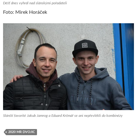
Déšť dnes vyhrál nad slánskými pořadateli
Foto: Mirek Horáček
Slánští favorité Jakub Jamrog a Eduard Krčmář se ani nepřevlékli do kombinézy
2020 MR DVOJIC