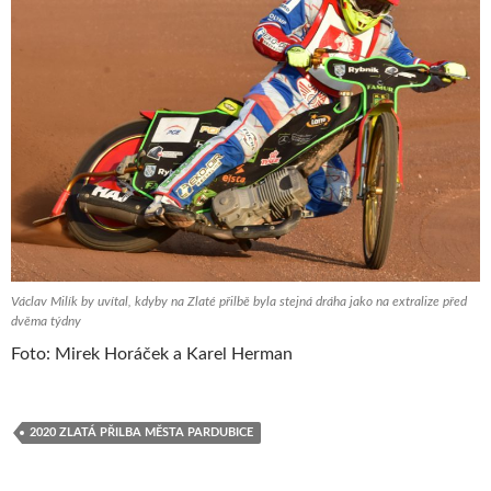
Václav Milík by uvítal, kdyby na Zlaté přilbě byla stejná dráha jako na extralize před
dvěma týdny
Foto: Mirek Horáček a Karel Herman
2020 ZLATÁ PŘILBA MĚSTA PARDUBICE