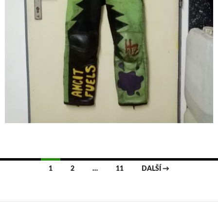
1
2
…
11
DALŠÍ →
Navigace
pro