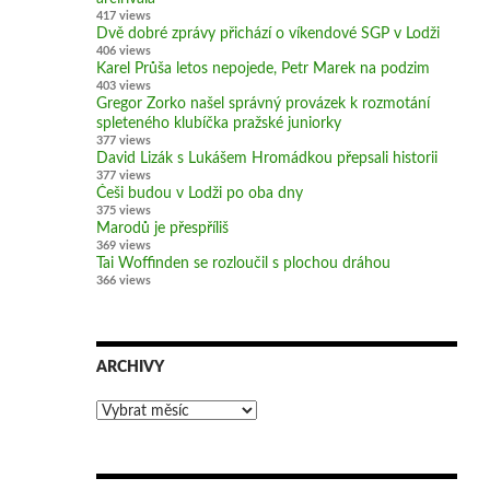
417 views
Dvě dobré zprávy přichází o víkendové SGP v Lodži
406 views
Karel Průša letos nepojede, Petr Marek na podzim
403 views
Gregor Zorko našel správný provázek k rozmotání
spleteného klubíčka pražské juniorky
377 views
David Lizák s Lukášem Hromádkou přepsali historii
377 views
Češi budou v Lodži po oba dny
375 views
Marodů je přespříliš
369 views
Tai Woffinden se rozloučil s plochou dráhou
366 views
ARCHIVY
Archivy