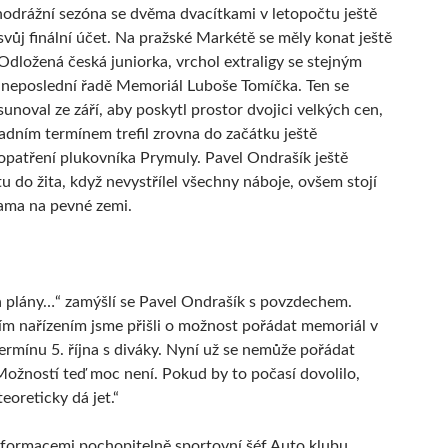
odrážní sezóna se dvěma dvacítkami v letopočtu ještě
svůj finální účet. Na pražské Markétě se měly konat ještě
 Odložená česká juniorka, vrchol extraligy se stejným
neposlední řadě Memoriál Luboše Tomíčka. Ten se
unoval ze září, aby poskytl prostor dvojici velkých cen,
adním termínem trefil zrovna do začátku ještě
 opatření plukovníka Prymuly. Pavel Ondrašík ještě
tu do žita, když nevystřílel všechny náboje, ovšem stojí
ma na pevné zemi.
 plány…“ zamýšlí se Pavel Ondrašík s povzdechem.
ím nařízením jsme přišli o možnost pořádat memoriál v
rmínu 5. října s diváky. Nyní už se nemůže pořádat
Možností teď moc není. Pokud by to počasí dovolilo,
teoreticky dá jet.“
formacemi pochopitelně sportovní šéf Auto klubu