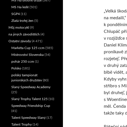
MS Na dlouhé dráze
(367)
MS Na ledě
(501)
„Velká škod
SGP4
(11)
na medaili,“
Zlatá trofej žen
(5)
k pondělním
Můj motocykl
(9)
Chlupáč při
na jiných závodištích
(4)
v rozjížďce 
Ostatní závody
(4 471)
Daniel Klím
Markéta Cup 125 ccm
(585)
pronikavě zl
Mistrovství Slovenska
(54)
rozjetej‘. Př
pohár 250 ccm
(1)
v druhý zat
Polsko
(181)
blbě vidět, 
polský šampionát
Kdyby vyhrál
juniorských družstev
(80)
stříbro s M
Slaný Speedway Academy
(25)
byl druhej‘,
Slaný Trophy Talent 125
(10)
s Woentinem
Speedway Friendship Cup
měl. Čenda 
(41)
takže taky d
Talent Speedway Slaný
(17)
Talent Trophy
(14)
Páteční pád