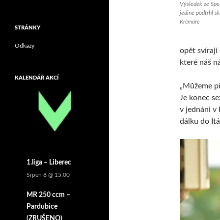
Výsledek ze Spe
jedině podtrhl s
Krčmáře
STRÁNKY
Odkazy
opět svíraj
které náš n
KALENDÁŘ AKCÍ
„Můžeme pře
Je konec se
v jednáni v
dálku do Itál
1.liga – Liberec
Srpen 8 @ 15:00
MR 250 ccm –
Pardubice
(ZRUŠENO)