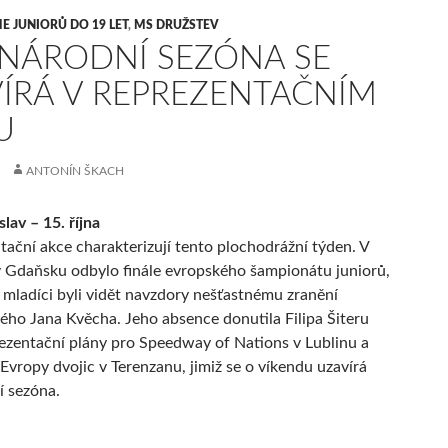
E JUNIORŮ DO 19 LET
,
MS DRUŽSTEV
NÁRODNÍ SEZÓNA SE
ÍRÁ V REPREZENTAČNÍM
U
ANTONÍN ŠKACH
lav – 15. října
ntační akce charakterizují tento plochodrážní týden. V
v Gdaňsku odbylo finále evropského šampionátu juniorů,
 mladíci byli vidět navzdory nešťastnému zranění
ého Jana Kvěcha. Jeho absence donutila Filipa Šiteru
ezentační plány pro Speedway of Nations v Lublinu a
 Evropy dvojic v Terenzanu, jimiž se o víkendu uzavírá
í sezóna.