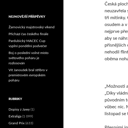
Česká ploch
Reprezentační dvojice
brala český titul!
neuzavřela 
NEJNOVĚJŠÍ PŘÍSPĚVKY
tři mítinky.
osudem a v 
Žarnovický majstrovský víkend
nejprve přes
Přichází čas českého finále
aby se náhr
Pardubický MACEC Cup
přísnějších
vyplní pondělní podvečer
nehodil flin
Boj o poslední volné místo
světového poháru je
oběma noha
rozlosován
Vít Janoušek bral stříbro v
premiérovém evropském
poháru
„Možnosti a
„Díky vládn
RUBRIKY
původním te
vůbec nic. 
Dopisy z Jawy
(1)
listopad se 
Extraliga
(1 099)
Grand Prix
(633)
Přesnými in