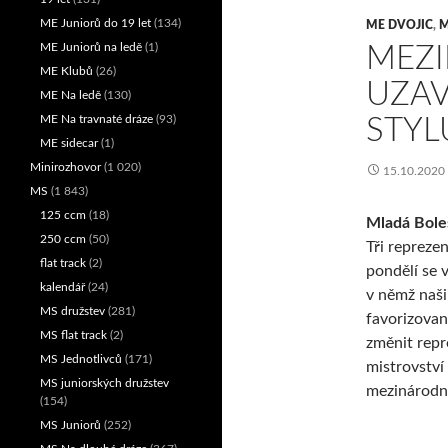
ME Juniorů do 19 let
(134)
ME DVOJIC
,
M
ME Juniorů na ledě
(1)
MEZI
ME Klubů
(26)
UZAV
ME Na ledě
(130)
ME Na travnaté dráze
(93)
STYL
ME sidecar
(1)
Minirozhovor
(1 020)
15.10.2020
MS
(1 843)
125 ccm
(18)
Mladá Boles
250 ccm
(50)
Tři repreze
flat track
(2)
pondělí se 
kalendář
(24)
v němž naši
MS družstev
(281)
favorizovan
MS flat track
(2)
změnit repr
MS Jednotlivců
(171)
mistrovství
MS juniorských družstev
mezinárodn
(154)
MS Juniorů
(252)