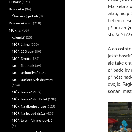
Historie
(191)
Markéta slo
Komentář
(36)
zítra, nic 
Čtenářský příběh
(4)
během deset
Komerční zóna
(218)
připravených
MČR
(2 706)
strašně těž
kalendář
(23)
MČR 1. liga
(380)
A co ostatn
MČR 250 ccm
(89)
ještě hosti
MČR Dvojic
(167)
ale také ch
MČR flat track
(59)
případě by 
MČR Jednotlivců
(282)
přinést nad
MČR Juniorských družstev
dvojic. Re
(184)
konání mist
MČR Juniorů
(359)
MČR Juniorů do 19 let
(138)
MČR Na dlouhé dráze
(123)
MČR Na ledové dráze
(458)
MČR terénních motocyklů
(5)