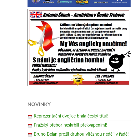
NOVINKY
Reprezentační dvojice brala český titul!
Pražský přebor neskrblil překvapeními!
Bruno Belan prožil druhou vítěznou neděli v řadě!