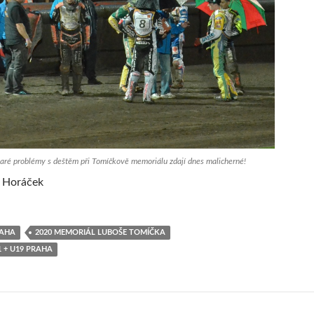
staré problémy s deštěm při Tomíčkově memoriálu zdají dnes malicherné!
k Horáček
RAHA
2020 MEMORIÁL LUBOŠE TOMÍČKA
1 + U19 PRAHA