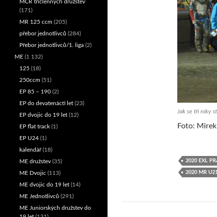
MČR tříčlenných družstev
(171)
MR 125 ccm
(205)
přebor jednotlivců
(284)
Přebor jednotlivců/1. liga
(2)
ME
(1 132)
125
(18)
250ccm
(51)
EP 85 – 190
(2)
EP do devatenácti let
(23)
Jak se tři roky 
EP dvojic do 19 let
(12)
Foto: Mire
EP flat track
(1)
EP U24
(1)
kalendář
(18)
2020 EXL P
ME družstev
(35)
2020 MR U2
ME Dvojic
(113)
ME dvojic do 19 let
(14)
ME Jednotlivců
(291)
ME Juniorských družstev do
19 let
(131)