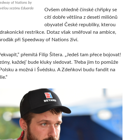
edway of Nations by
kvělou sezónu Eduarda
Ovšem ohledně čínské chřipky se
cítí dobře většina z deseti miliónů
obyvatel České republiky, kterou
í drakonické restrikce. Dotaz však směřoval na ambice,
ároďák při Speedway of Nations živí.
kvapit,“ přemítá Filip Šitera. „Jedeš tam přece bojovat!
zóny, každej‘ bude kluky sledovat. Třeba jim to pomůže
 Polsku a možná i Švédsku. A Zdeňkovi budu fandit na
ie.“