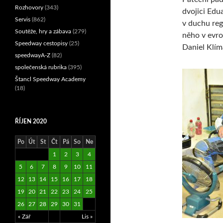
Rozhovory
(343)
dvojici Edu
Servis
(862)
v duchu reg
Soutěže, hry a zábava
(279)
něho v evro
Speedway cestopisy
(25)
Daniel Klím
speedwayA-Z
(82)
společenská rubrika
(395)
Štancl Speedway Academy
(18)
ŘÍJEN 2020
Po
Út
St
Čt
Pá
So
Ne
1
2
3
4
5
6
7
8
9
10
11
12
13
14
15
16
17
18
19
20
21
22
23
24
25
26
27
28
29
30
31
« Zář
Lis »