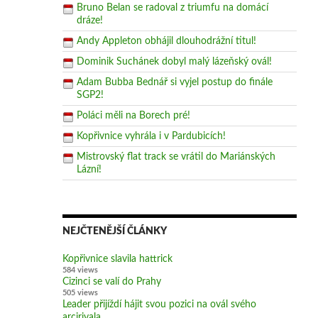
Bruno Belan se radoval z triumfu na domácí
dráze!
Andy Appleton obhájil dlouhodrážní titul!
Dominik Suchánek dobyl malý lázeňský ovál!
Adam Bubba Bednář si vyjel postup do finále
SGP2!
Poláci měli na Borech pré!
Kopřivnice vyhrála i v Pardubicích!
Mistrovský flat track se vrátil do Mariánských
Lázní!
NEJČTENĚJŠÍ ČLÁNKY
Kopřivnice slavila hattrick
584 views
Cizinci se valí do Prahy
505 views
Leader přijíždí hájit svou pozici na ovál svého
arcirivala