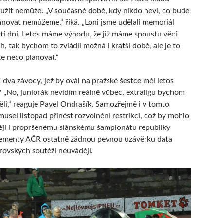
užit nemůže. „V současné době, kdy nikdo neví, co bude
plánovat nemůžeme,“ říká. „Loni jsme udělali memoriál
i dní. Letos máme výhodu, že již máme spoustu věcí
, tak bychom to zvládli možná i kratší době, ale je to
ké něco plánovat.“
í dva závody, jež by ovál na pražské šestce měl letos
t? „No, juniorák nevidím reálně vůbec, extraligu bychom
těli,“ reaguje Pavel Ondrašík. Samozřejmě i v tomto
musel listopad přinést rozvolnění restrikcí, což by mohlo
ěji i propršenému slánskému šampionátu republiky
glementy AČR ostatně žádnou pevnou uzávěrku data
rovských soutěží neuvádějí.