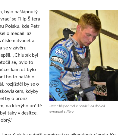
a, bylo našlápnutý
 vrací se Filip Šitera
u Polsku, kde Petr
šel o medaili až
s číslem dvacet a
a se v závěru
epšil. „Chlupík byl
etočil se, bylo to
áčce, kam už bylo
ani ho to natáhlo.
, rozjížděl by se o
iskowiakem, kdyby
 jel by o bronz
, na kterýho určitě
Petr Chlupáč měl v pondělí na dohled
evropské stříbro
byl taky v desítce,
obrý.“
 Jana Kvěcha vyřešil nominaci na víkendové závody. Ke