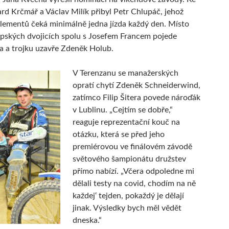
ard Krčmář a Václav Milík přibyl Petr Chlupáč, jehož
lementů čeká minimálně jedna jízda každý den. Místo
pských dvojicích spolu s Josefem Francem pojede
a a trojku uzavře Zdeněk Holub.
V Terenzanu se manažerských
opratí chytí Zdeněk Schneiderwind,
zatímco Filip Šitera povede nároďák
v Lublinu. „Cejtím se dobře,“
reaguje reprezentační kouč na
otázku, která se před jeho
premiérovou ve finálovém závodě
světového šampionátu družstev
přímo nabízí. „Včera odpoledne mi
dělali testy na covid, chodím na ně
každej‘ tejden, pokaždý je dělají
jinak. Výsledky bych měl vědět
dneska.“