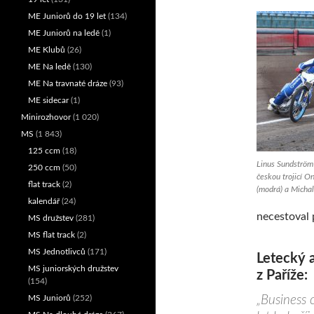
ME Juniorů do 19 let
(134)
ME Juniorů na ledě
(1)
ME Klubů
(26)
ME Na ledě
(130)
ME Na travnaté dráze
(93)
ME sidecar
(1)
Minirozhovor
(1 020)
MS
(1 843)
125 ccm
(18)
Linus Sundström 
250 ccm
(50)
českou trojicí O
flat track
(2)
(modrá) a Michal 
kalendář
(24)
necestoval 
MS družstev
(281)
MS flat track
(2)
MS Jednotlivců
(171)
Letecký 
MS juniorských družstev
z Paříže:
(154)
„Business c
MS Juniorů
(252)