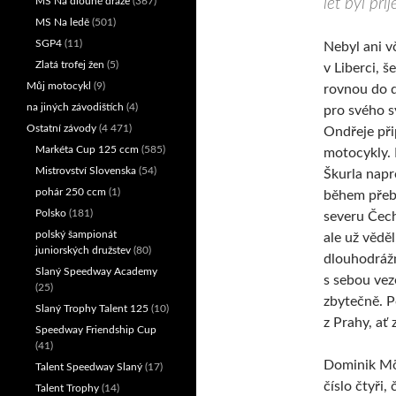
let byl příj
MS Na dlouhé dráze
(367)
MS Na ledě
(501)
SGP4
(11)
Nebyl ani v
Zlatá trofej žen
(5)
v Liberci, š
Můj motocykl
(9)
rovnou do d
na jiných závodištích
(4)
pro svého 
Ostatní závody
(4 471)
Ondřeje při
Markéta Cup 125 ccm
(585)
motocykly.
Mistrovství Slovenska
(54)
Škurla napr
pohár 250 ccm
(1)
během přeb
Polsko
(181)
severu Čech
polský šampionát
ale už věděl
juniorských družstev
(80)
dlouhodrážn
Slaný Speedway Academy
s sebou vez
(25)
zbytečně. P
Slaný Trophy Talent 125
(10)
z Prahy, ať
Speedway Friendship Cup
(41)
Dominik Mös
Talent Speedway Slaný
(17)
číslo čtyři,
Talent Trophy
(14)