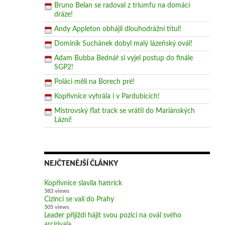
Bruno Belan se radoval z triumfu na domácí
dráze!
Andy Appleton obhájil dlouhodrážní titul!
Dominik Suchánek dobyl malý lázeňský ovál!
Adam Bubba Bednář si vyjel postup do finále
SGP2!
Poláci měli na Borech pré!
Kopřivnice vyhrála i v Pardubicích!
Mistrovský flat track se vrátil do Mariánských
Lázní!
NEJČTENĚJŠÍ ČLÁNKY
Kopřivnice slavila hattrick
583 views
Cizinci se valí do Prahy
505 views
Leader přijíždí hájit svou pozici na ovál svého
arcirivala