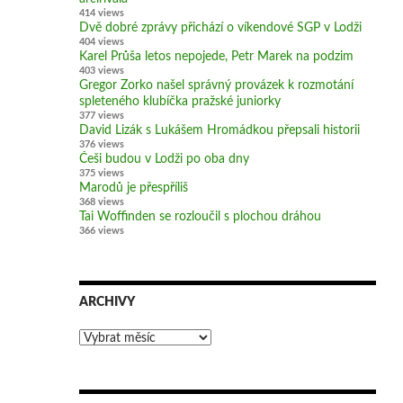
414 views
Dvě dobré zprávy přichází o víkendové SGP v Lodži
404 views
Karel Průša letos nepojede, Petr Marek na podzim
403 views
Gregor Zorko našel správný provázek k rozmotání
spleteného klubíčka pražské juniorky
377 views
David Lizák s Lukášem Hromádkou přepsali historii
376 views
Češi budou v Lodži po oba dny
375 views
Marodů je přespříliš
368 views
Tai Woffinden se rozloučil s plochou dráhou
366 views
ARCHIVY
Archivy