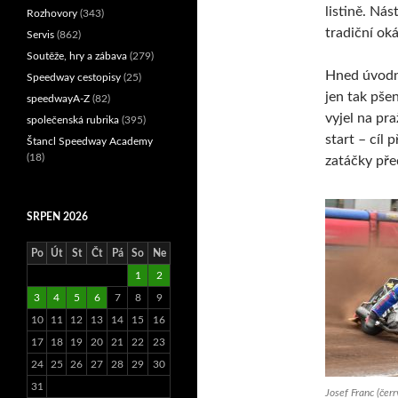
listině. Ná
Rozhovory
(343)
tradiční oká
Servis
(862)
Soutěže, hry a zábava
(279)
Hned úvodní
Speedway cestopisy
(25)
jen tak pše
speedwayA-Z
(82)
vyjel na pra
společenská rubrika
(395)
start – cíl
Štancl Speedway Academy
(18)
zatáčky pře
SRPEN 2026
Po
Út
St
Čt
Pá
So
Ne
1
2
3
4
5
6
7
8
9
10
11
12
13
14
15
16
17
18
19
20
21
22
23
24
25
26
27
28
29
30
31
Josef Franc (čer