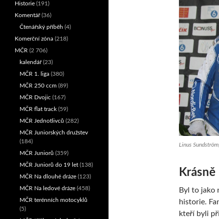
Historie
(191)
Komentář
(36)
Čtenářský příběh
(4)
Komerční zóna
(218)
MČR
(2 706)
kalendář
(23)
MČR 1. liga
(380)
MČR 250 ccm
(89)
MČR Dvojic
(167)
MČR flat track
(59)
MČR Jednotlivců
(282)
MČR Juniorských družstev
(184)
Linus Sundström,
MČR Juniorů
(359)
MČR Juniorů do 19 let
(138)
Krásně
MČR Na dlouhé dráze
(123)
MČR Na ledové dráze
(458)
Byl to jako
MČR terénních motocyklů
historie. Fa
(5)
kteří byli př