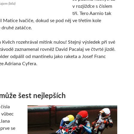
ajem (bílá)
v rozjížďce s číslem
tři. Tero Aarnio tak
l Matice Ivačiče, dokud se pod něj ve třetím kole
 druhé zatáčce.
n Kvěch rozehrával mítink nulou! Stejný výsledek při své
závodě zaznamenal rovněž David Pacalaj ve čtvrté jízdě.
older odpálil od mantinelu jako raketa a Josef Franc
ze Adriana Cyfera.
může šest nejlepších
čísla
a vůbec
 Jana
prve se