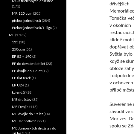
MČR tříčlenných družstev
dřívějších
(171)
Memoriálec
MR 125 ccm
(205)
Tomíčka ve
přebor jednotlivců
(284)
v okolních
Přebor jednotlivců/1. liga
(2)
restauracích
ME
(1 132)
klidně mohl
125
(18)
dopřávat o
250ccm
(51)
Světla bylo 
EP 85 – 190
(2)
když se slu
EP do devatenácti let
(23)
obloze záhy
EP dvojic do 19 let
(12)
i odpoledne
EP flat track
(1)
v ochozech c
EP U24
(1)
přilbě měst
kalendář
(18)
ME družstev
(35)
Suverénně ne
ME Dvojic
(113)
závodil ve 
ME dvojic do 19 let
(14)
Morizes. Dn
ME Jednotlivců
(291)
spolu se Zd
ME Juniorských družstev do
19 let
(131)