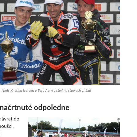
 Niels Kristian Iversen a Tero Aarnio stojí na stupních vítězů
 načrtnuté odpoledne
 návrat do
noušci,
i