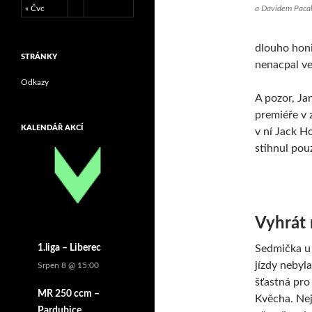
a Davidem Pacal
« Čvc
dlouho honi
STRÁNKY
nenacpal ve
Odkazy
A pozor, Ja
premiéře v 
KALENDÁŘ AKCÍ
v ní Jack H
stihnul pou
Vyhrát 
Sedmička u 
1.liga – Liberec
jízdy nebyl
Srpen 8 @ 15:00
šťastná pro
MR 250 ccm –
Kvěcha. Nej
Pardubice