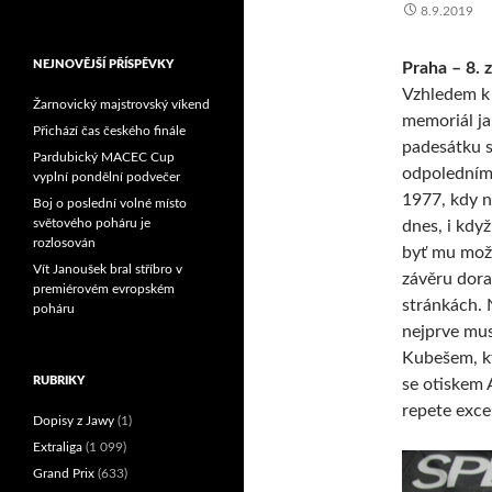
8.9.2019
Reprezentační dvojice
brala český titul!
NEJNOVĚJŠÍ PŘÍSPĚVKY
Praha – 8. z
Vzhledem k 
Žarnovický majstrovský víkend
memoriál ja
Přichází čas českého finále
padesátku s
Pardubický MACEC Cup
odpoledním
vyplní pondělní podvečer
1977, kdy n
Boj o poslední volné místo
světového poháru je
dnes, i když
rozlosován
byť mu možn
Vít Janoušek bral stříbro v
závěru dora
premiérovém evropském
stránkách. N
poháru
nejprve mus
Kubešem, kt
RUBRIKY
se otiskem 
repete exce
Dopisy z Jawy
(1)
Extraliga
(1 099)
Grand Prix
(633)