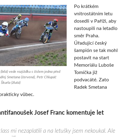
Po krátkém
vnitrostátním letu
dosedli v Paříži, aby
nastoupili na letadlo
směr Praha.
Úřadující český
šampión se tak mohl
postavit na start
Memoriálu Luboše
(bílá) vede rozjížďku s číslem jedna před
Tomíčka již
ndřej Smetana (červená), Petr Chlupáč
podvacáté. Zato
Škurla (žlutá)
Radek Smetana
prakticky vůbec.
antifanoušek Josef Franc komentuje let
lass mi nezaplatili a na letušky jsem nekoukal. Ale