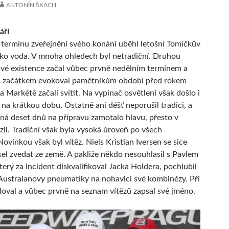
ANTONÍN ŠKACH
áří
termínu zveřejnění svého konání uběhl letošní Tomíčkův
ko voda. V mnoha ohledech byl netradiční. Druhou
vé existence začal vůbec prvně nedělním termínem a
 začátkem evokoval pamětníkům období před rokem
a Markétě začali svítit. Na vypínač osvětlení však došlo i
 na krátkou dobu. Ostatně ani déšť neporušil tradici, a
á deset dnů na přípravu zamotalo hlavu, přesto v
zil. Tradiční však byla vysoká úroveň po všech
ovinkou však byl vítěz. Niels Kristian Iversen se sice
el zvedat ze země. A pakliže někdo nesouhlasil s Pavlem
erý za incident diskvalifikoval Jacka Holdera, pochlubil
Australanovy pneumatiky na nohavici své kombinézy. Při
loval a vůbec prvně na seznam vítězů zapsal své jméno.