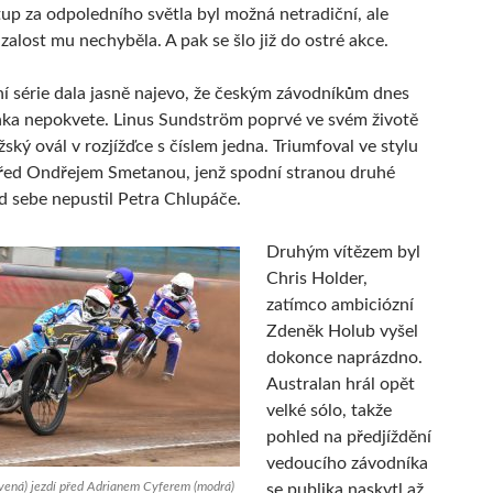
stup za odpoledního světla byl možná netradiční, ale
zalost mu nechyběla. A pak se šlo již do ostré akce.
 série dala jasně najevo, že českým závodníkům dnes
nka nepokvete. Linus Sundström poprvé ve svém životě
žský ovál v rozjížďce s číslem jedna. Triumfoval ve stylu
 před Ondřejem Smetanou, jenž spodní stranou druhé
d sebe nepustil Petra Chlupáče.
Druhým vítězem byl
Chris Holder,
zatímco ambiciózní
Zdeněk Holub vyšel
dokonce naprázdno.
Australan hrál opět
velké sólo, takže
pohled na předjíždění
vedoucího závodníka
rvená) jezdí před Adrianem Cyferem (modrá)
se publika naskytl až