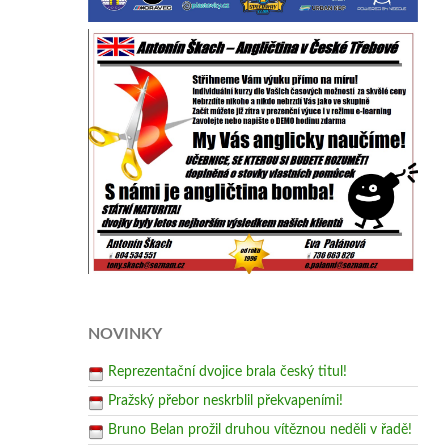
NOVINKY
Reprezentační dvojice brala český titul!
Pražský přebor neskrblil překvapeními!
Bruno Belan prožil druhou vítěznou neděli v řadě!