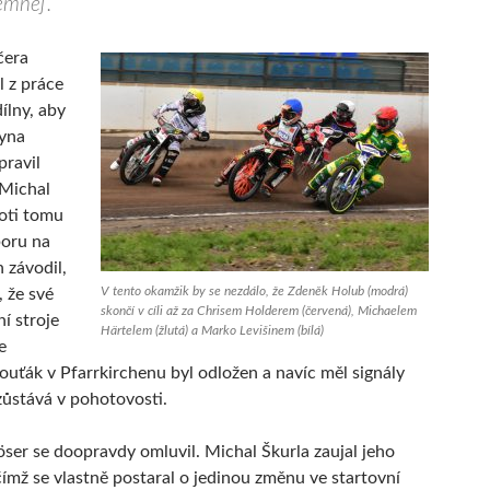
emnej‘.“
čera
el z práce
ílny, aby
syna
pravil
 Michal
oti tomu
oru na
 závodil,
V tento okamžik by se nezdálo, že Zdeněk Holub (modrá)
, že své
skončí v cíli až za Chrisem Holderem (červená), Michaelem
í stroje
Härtelem (žlutá) a Marko Levišinem (bílá)
e
ouťák v Pfarrkirchenu byl odložen a navíc měl signály
 zůstává v pohotovosti.
er se doopravdy omluvil. Michal Škurla zaujal jeho
 čímž se vlastně postaral o jedinou změnu ve startovní