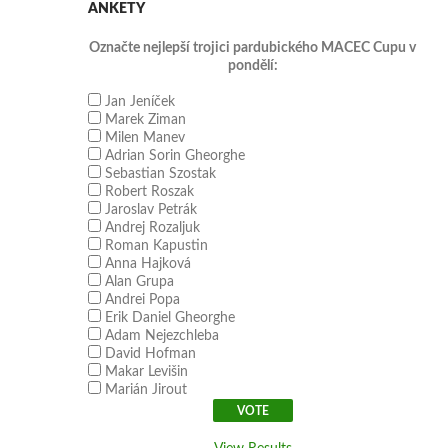
ANKETY
Označte nejlepší trojici pardubického MACEC Cupu v
pondělí:
Jan Jeníček
Marek Ziman
Milen Manev
Adrian Sorin Gheorghe
Sebastian Szostak
Robert Roszak
Jaroslav Petrák
Andrej Rozaljuk
Roman Kapustin
Anna Hajková
Alan Grupa
Andrei Popa
Erik Daniel Gheorghe
Adam Nejezchleba
David Hofman
Makar Levišin
Marián Jirout