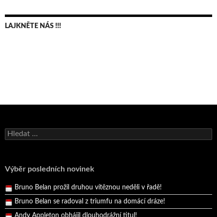
LAJKNĚTE NÁS !!!
Bruno Belan se radoval z triumfu na domácí dráze!
Vyhledávání
Andy Appleton obhájil dlouhodrážní titul!
Reprezentační dvojice brala český titul!
Pražský přebor neskrblil překvapeními!
Výběr posledních novinek
Bruno Belan prožil druhou vítěznou neděli v řadě!
Bruno Belan se radoval z triumfu na domácí dráze!
Andy Appleton obhájil dlouhodrážní titul!