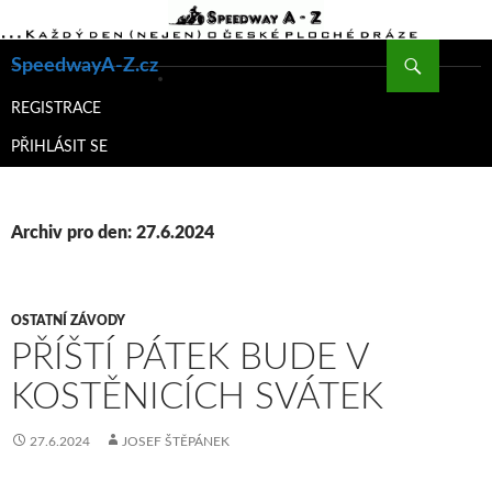
Hledat
SpeedwayA-Z.cz
PŘEJÍT
K
REGISTRACE
OBSAHU
PŘIHLÁSIT SE
WEBU
Archiv pro den: 27.6.2024
OSTATNÍ ZÁVODY
PŘÍŠTÍ PÁTEK BUDE V
KOSTĚNICÍCH SVÁTEK
27.6.2024
JOSEF ŠTĚPÁNEK