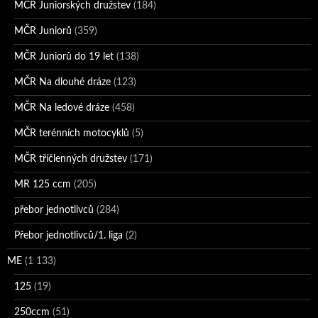
MČR Juniorských družstev
(184)
MČR Juniorů
(359)
MČR Juniorů do 19 let
(138)
MČR Na dlouhé dráze
(123)
MČR Na ledové dráze
(458)
MČR terénních motocyklů
(5)
MČR tříčlenných družstev
(171)
MR 125 ccm
(205)
přebor jednotlivců
(284)
Přebor jednotlivců/1. liga
(2)
ME
(1 133)
125
(19)
250ccm
(51)