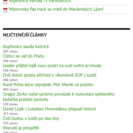
Kopřivnice vyhrála i v Pardubicích!
Mistrovský flat track se vrátil do Mariánských Lázní!
NEJČTENĚJŠÍ ČLÁNKY
Kopřivnice slavila hattrick
587 views
Cizinci se valí do Prahy
506 views
Leader přijíždí hájit svou pozici na ovál svého arcirivala
418 views
Dvě dobré zprávy přichází o víkendové SGP v Lodži
406 views
Karel Průša letos nepojede, Petr Marek na podzim
403 views
Gregor Zorko našel správný provázek k rozmotání spleteného
klubíčka pražské juniorky
378 views
David Lizák s Lukášem Hromádkou přepsali historii
377 views
Češi budou v Lodži po oba dny
375 views
Marodů je přespříliš
370 views