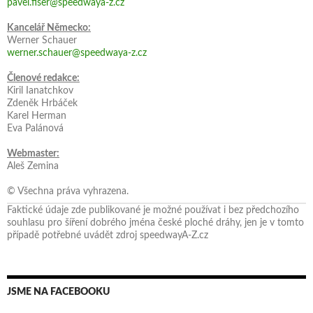
pavel.fiser@speedwaya-z.cz
Kancelář Německo:
Werner Schauer
werner.schauer@speedwaya-z.cz
Členové redakce:
Kiril Ianatchkov
Zdeněk Hrbáček
Karel Herman
Eva Palánová
Webmaster:
Aleš Zemina
© Všechna práva vyhrazena.
Faktické údaje zde publikované je možné používat i bez předchozího
souhlasu pro šíření dobrého jména české ploché dráhy, jen je v tomto
případě potřebné uvádět zdroj speedwayA-Z.cz
JSME NA FACEBOOKU