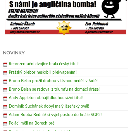
NOVINKY
Reprezentační dvojice brala český titul!
Pražský přebor neskrblil překvapeními!
Bruno Belan prožil druhou vítěznou neděli v řadě!
Bruno Belan se radoval z triumfu na domácí dráze!
Andy Appleton obhájil dlouhodrážní titul!
Dominik Suchánek dobyl malý lázeňský ovál!
Adam Bubba Bednář si vyjel postup do finále SGP2!
Poláci měli na Borech pré!