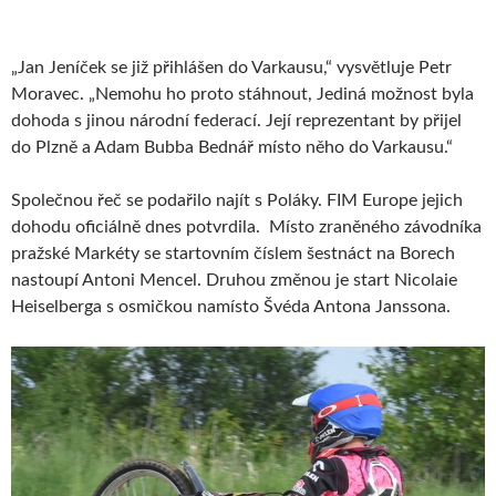
„Jan Jeníček se již přihlášen do Varkausu,“ vysvětluje Petr
Moravec. „Nemohu ho proto stáhnout, Jediná možnost byla
dohoda s jinou národní federací. Její reprezentant by přijel
do Plzně a Adam Bubba Bednář místo něho do Varkausu.“
Společnou řeč se podařilo najít s Poláky. FIM Europe jejich
dohodu oficiálně dnes potvrdila. Místo zraněného závodníka
pražské Markéty se startovním číslem šestnáct na Borech
nastoupí Antoni Mencel. Druhou změnou je start Nicolaie
Heiselberga s osmičkou namísto Švéda Antona Janssona.