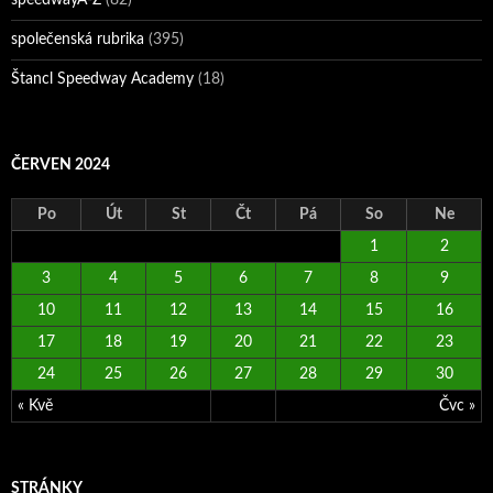
speedwayA-Z
(82)
společenská rubrika
(395)
Štancl Speedway Academy
(18)
ČERVEN 2024
Po
Út
St
Čt
Pá
So
Ne
1
2
3
4
5
6
7
8
9
10
11
12
13
14
15
16
17
18
19
20
21
22
23
24
25
26
27
28
29
30
« Kvě
Čvc »
STRÁNKY