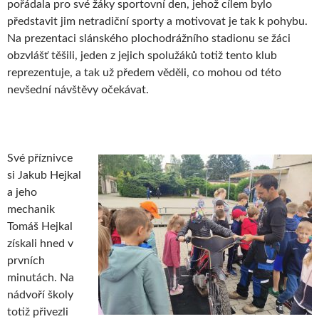
pořádala pro své žáky sportovní den, jehož cílem bylo
představit jim netradiční sporty a motivovat je tak k pohybu.
Na prezentaci slánského plochodrážního stadionu se žáci
obzvlášť těšili, jeden z jejich spolužáků totiž tento klub
reprezentuje, a tak už předem věděli, co mohou od této
nevšední návštěvy očekávat.
Své příznivce
si Jakub Hejkal
a jeho
mechanik
Tomáš Hejkal
získali hned v
prvních
minutách. Na
nádvoří školy
totiž přivezli