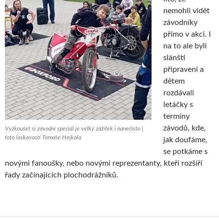
nemohli vidět
závodníky
přímo v akci. I
na to ale byli
slánští
připraveni a
dětem
rozdávali
letáčky s
termíny
závodů, kde,
Vyzkoušet si závodní speciál je velký zážitek i nanečisto |
foto laskavostí Tomáše Hejkala
jak doufáme,
se potkáme s
novými fanoušky, nebo novými reprezentanty, kteří rozšíří
řady začínajících plochodrážníků.