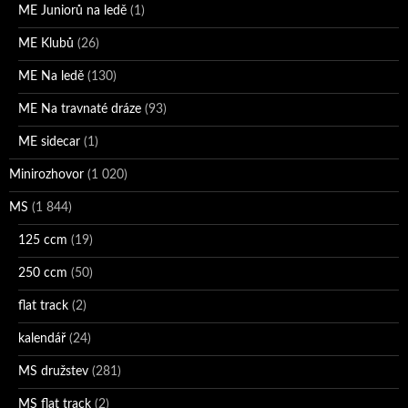
ME Juniorů na ledě
(1)
ME Klubů
(26)
ME Na ledě
(130)
ME Na travnaté dráze
(93)
ME sidecar
(1)
Minirozhovor
(1 020)
MS
(1 844)
125 ccm
(19)
250 ccm
(50)
flat track
(2)
kalendář
(24)
MS družstev
(281)
MS flat track
(2)