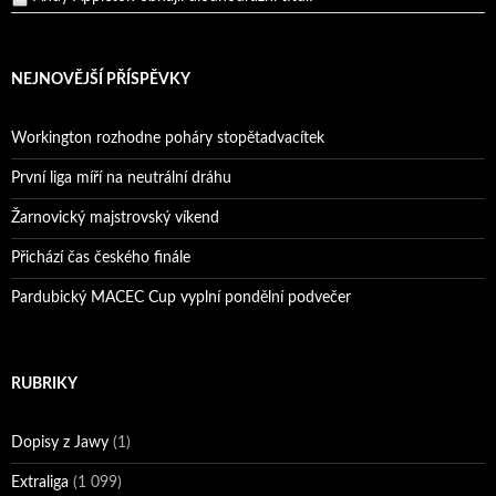
Reprezentační dvojice brala český titul!
NEJNOVĚJŠÍ PŘÍSPĚVKY
Workington rozhodne poháry stopětadvacítek
První liga míří na neutrální dráhu
Žarnovický majstrovský víkend
Přichází čas českého finále
Pardubický MACEC Cup vyplní pondělní podvečer
RUBRIKY
Dopisy z Jawy
(1)
Extraliga
(1 099)