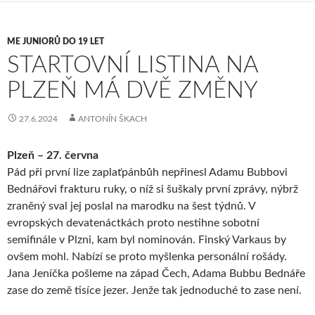
ME JUNIORŮ DO 19 LET
STARTOVNÍ LISTINA NA
PLZEŇ MÁ DVĚ ZMĚNY
27.6.2024
ANTONÍN ŠKACH
Plzeň – 27. června
Pád při první lize zaplaťpánbůh nepřinesl Adamu Bubbovi
Bednářovi frakturu ruky, o níž si šuškaly první zprávy, nýbrž
zraněný sval jej poslal na marodku na šest týdnů. V
evropských devatenáctkách proto nestihne sobotní
semifinále v Plzni, kam byl nominován. Finský Varkaus by
ovšem mohl. Nabízí se proto myšlenka personální rošády.
Jana Jeníčka pošleme na západ Čech, Adama Bubbu Bednáře
zase do země tisíce jezer. Jenže tak jednoduché to zase není.