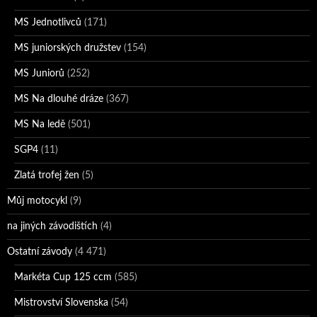
MS Jednotlivců
(171)
MS juniorských družstev
(154)
MS Juniorů
(252)
MS Na dlouhé dráze
(367)
MS Na ledě
(501)
SGP4
(11)
Zlatá trofej žen
(5)
Můj motocykl
(9)
na jiných závodištích
(4)
Ostatní závody
(4 471)
Markéta Cup 125 ccm
(585)
Mistrovství Slovenska
(54)