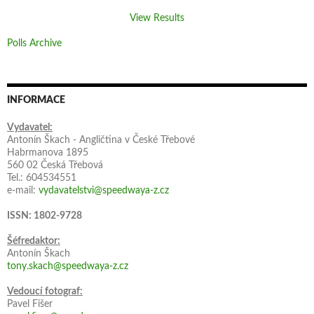
View Results
Polls Archive
INFORMACE
Vydavatel:
Antonín Škach - Angličtina v České Třebové
Habrmanova 1895
560 02 Česká Třebová
Tel.: 604534551
e-mail:
vydavatelstvi@speedwaya-z.cz
ISSN: 1802-9728
Šéfredaktor:
Antonín Škach
tony.skach@speedwaya-z.cz
Vedoucí fotograf:
Pavel Fišer