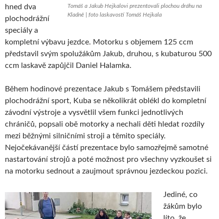
hned dva
Tomáš a Jakub Hejkalovi prezentovali plochou dráhu na
Kladně | foto laskavostí Tomáš Hejkala
plochodrážní
speciály a
kompletní výbavu jezdce. Motorku s objemem 125 ccm
představil svým spolužákům Jakub, druhou, s kubaturou 500
ccm laskavě zapůjčil Daniel Halamka.
Během hodinové prezentace Jakub s Tomášem představili
plochodrážní sport, Kuba se několikrát oblékl do kompletní
závodní výstroje a vysvětlil všem funkci jednotlivých
chráničů, popsali obě motorky a nechali děti hledat rozdíly
mezi běžnými silničními stroji a těmito speciály.
Nejočekávanější částí prezentace bylo samozřejmě samotné
nastartování strojů a poté možnost pro všechny vyzkoušet si
na motorku sednout a zaujmout správnou jezdeckou pozici.
Jediné, co
žákům bylo
líto, že