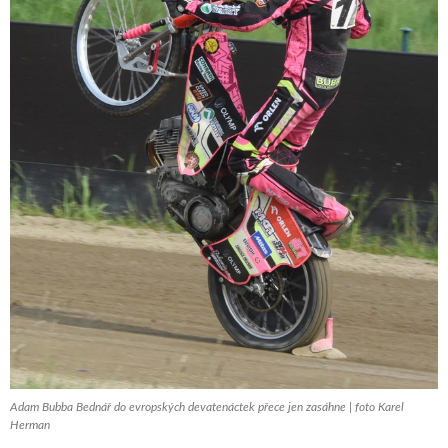
Adam Bubba Bednář do evropských devatenáctek přece jen zasáhne | foto Karel
Herman