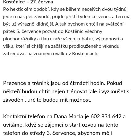
Kostěnice – 27. června
Po hektickém období, kdy se během necelých dvou týdnů
jede u nás pět závodů, přijde příští týden červenec a ten má
být už výrazně klidnější. A tak bychom chtěli na sváteční
pátek 5. července pozvat do Kostěnic všechny
plochodrážníky a flatrekáře všech kubatur, výkonnosti a
věku, kteří si chtějí na začátku prodlouženého víkendu
zatrénovat na známém oválku v Kostěnicích.
Prezence a trénink jsou od čtrnácti hodin. Pokud
někteří budou chtít nejen trénovat, ale i vyzkoušet si
závodění, určitě budou mít možnost.
Kontaktní telefon na Dana Macla je 602 831 642 a
uvítáme, když se zájemci o start ozvou na tento
telefon do středy 3. července, abychom měli