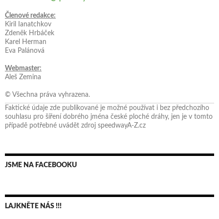
Členové redakce:
Kiril Ianatchkov
Zdeněk Hrbáček
Karel Herman
Eva Palánová
Webmaster:
Aleš Zemina
© Všechna práva vyhrazena.
Faktické údaje zde publikované je možné používat i bez předchozího
souhlasu pro šíření dobrého jména české ploché dráhy, jen je v tomto
případě potřebné uvádět zdroj speedwayA-Z.cz
JSME NA FACEBOOKU
LAJKNĚTE NÁS !!!