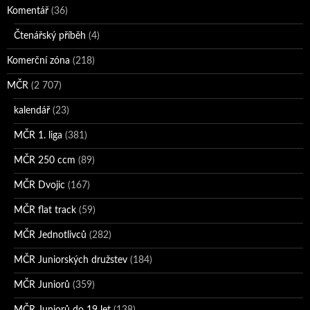
Komentář
(36)
Čtenářský příběh
(4)
Komerční zóna
(218)
MČR
(2 707)
kalendář
(23)
MČR 1. liga
(381)
MČR 250 ccm
(89)
MČR Dvojic
(167)
MČR flat track
(59)
MČR Jednotlivců
(282)
MČR Juniorských družstev
(184)
MČR Juniorů
(359)