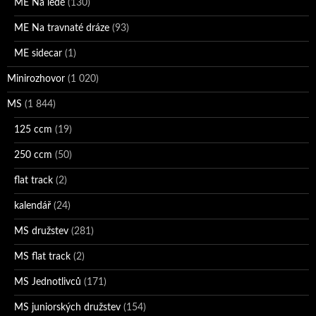
ME Na ledě
(130)
ME Na travnaté dráze
(93)
ME sidecar
(1)
Minirozhovor
(1 020)
MS
(1 844)
125 ccm
(19)
250 ccm
(50)
flat track
(2)
kalendář
(24)
MS družstev
(281)
MS flat track
(2)
MS Jednotlivců
(171)
MS juniorských družstev
(154)