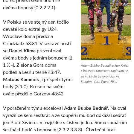
borec přivezl sedm bodů se
dvěma bonusy (0 2 2 2 1).
V Polsku se ve stejný den točilo
deváté kolo extraligy U24.
Wroclaw doma předčila
Grudziadz 58:31. V sestavě hostí
se
Daniel Klíma
prezentoval
dvěma body s jedním bonusem (1
1 X -). Zielona Gora doma
Adam Bubba Bednář a Jan Kvěch
s koučem Tomášem Topinkou po
podlehla Lesnu těsně 43:47.
zisku titulu ve dvojicích ve
Matouš Kameník
jí přispěl čtyřmi
Slaném | foto Pavel Fišer
body (3 1 0). Krosno na svém
ovále předčilo Gorzow 48:42.
V poraženém týmu exceloval
Adam Bubba Bednář
. Na ovál
vyrazil celkem šestkrát a ze soupeřů mu bod dokázal sebrat
jen Piotr Swiercz v rozjížďce s číslem jedna. Suma sumárum
šestnáct bodů s bonusem (2 3 2 3 3 3). Čtvrteční úraz