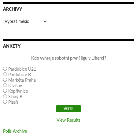
ARCHIVY
Archivy
ANKETY
Kdo vyhraje sobotní první ligu v Liberci?
Pardubice U21
Pardubice B
Markéta Praha
Divišov
Kopřivnice
Slaný B
Plzeň
View Results
Polls Archive