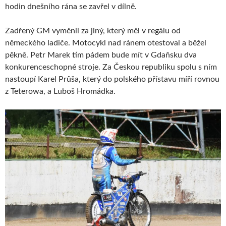
hodin dnešního rána se zavřel v dílně.
Zadřený GM vyměnil za jiný, který měl v regálu od
německého ladiče. Motocykl nad ránem otestoval a běžel
pěkně. Petr Marek tím pádem bude mít v Gdaňsku dva
konkurenceschopné stroje. Za Českou republiku spolu s ním
nastoupí Karel Průša, který do polského přístavu míří rovnou
z Teterowa, a Luboš Hromádka.