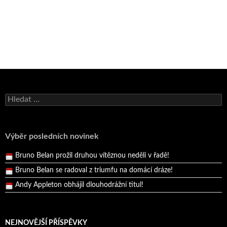
Bruno Belan se radoval z triumfu na domácí dráze!
Vyhledávání
Andy Appleton obhájil dlouhodrážní titul!
Reprezentační dvojice brala český titul!
Pražský přebor neskrblil překvapeními!
Výběr posledních novinek
Bruno Belan prožil druhou vítěznou neděli v řadě!
Bruno Belan se radoval z triumfu na domácí dráze!
Andy Appleton obhájil dlouhodrážní titul!
Reprezentační dvojice brala český titul!
NEJNOVĚJŠÍ PŘÍSPĚVKY