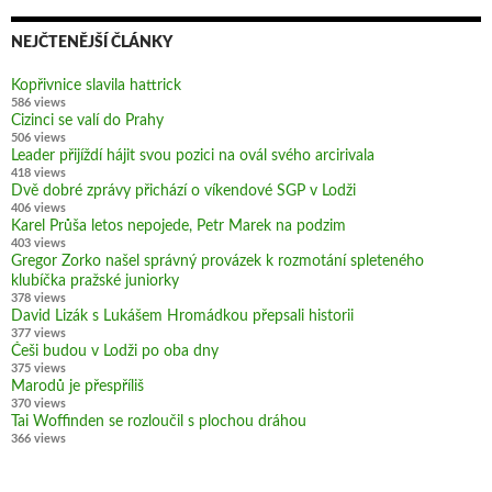
NEJČTENĚJŠÍ ČLÁNKY
Kopřivnice slavila hattrick
586 views
Cizinci se valí do Prahy
506 views
Leader přijíždí hájit svou pozici na ovál svého arcirivala
418 views
Dvě dobré zprávy přichází o víkendové SGP v Lodži
406 views
Karel Průša letos nepojede, Petr Marek na podzim
403 views
Gregor Zorko našel správný provázek k rozmotání spleteného
klubíčka pražské juniorky
378 views
David Lizák s Lukášem Hromádkou přepsali historii
377 views
Češi budou v Lodži po oba dny
375 views
Marodů je přespříliš
370 views
Tai Woffinden se rozloučil s plochou dráhou
366 views