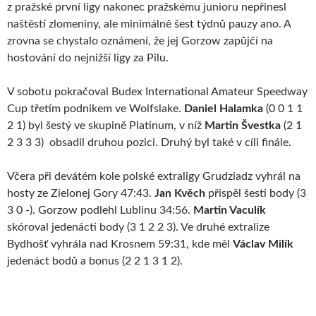
z pražské první ligy nakonec pražskému junioru nepřinesl
naštěstí zlomeniny, ale minimálně šest týdnů pauzy ano. A
zrovna se chystalo oznámení, že jej Gorzow zapůjčí na
hostování do nejnižší ligy za Pilu.
V sobotu pokračoval Budex International Amateur Speedway
Cup třetím podnikem ve Wolfslake.
Daniel Halamka
(0 0 1 1
2 1) byl šestý ve skupině Platinum, v níž
Martin Švestka
(2 1
2 3 3 3) obsadil druhou pozici. Druhý byl také v cíli finále.
Včera při devátém kole polské extraligy Grudziadz vyhrál na
hosty ze Zielonej Gory 47:43.
Jan Kvěch
přispěl šesti body (3
3 0 -). Gorzow podlehl Lublinu 34:56.
Martin Vaculík
skóroval jedenácti body (3 1 2 2 3). Ve druhé extralize
Bydhošť vyhrála nad Krosnem 59:31, kde měl
Václav Milík
jedenáct bodů a bonus (2 2 1 3 1 2).