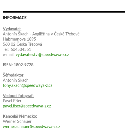
INFORMACE
Vydavatel:
Antonín Škach - Angličtina v České Třebové
Habrmanova 1895
560 02 Česká Třebová
Tel.: 604534551
e-mail:
vydavatelstvi@speedwaya-z.cz
ISSN: 1802-9728
Šéfredaktor:
Antonín Škach
tony.skach@speedwaya-z.cz
Vedoucí fotograf:
Pavel Fišer
pavel.fiser@speedwaya-z.cz
Kancelář Německo:
Werner Schauer
werner.schauer@speedwaya-z.cz