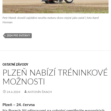
Petr Marek skončil zajíždění nového motoru skoro stejně jako začal | foto Karel
Herman
2024 P05 SVITAVY
OSTATNÍ ZÁVODY
PLZEŇ NABÍZÍ TRÉNINKOVÉ
MOŽNOSTI
24.6.2024
ANTONÍN ŠKACH
Plzeň – 24. června
Na Borech žijí přípravami na sobotní semifinále evropských