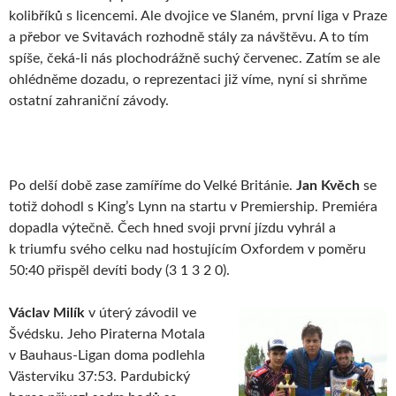
kolibříků s licencemi. Ale dvojice ve Slaném, první liga v Praze
a přebor ve Svitavách rozhodně stály za návštěvu. A to tím
spíše, čeká-li nás plochodrážně suchý červenec. Zatím se ale
ohlédněme dozadu, o reprezentaci již víme, nyní si shrňme
ostatní zahraniční závody.
Po delší době zase zamíříme do Velké Británie.
Jan Kvěch
se
totiž dohodl s King’s Lynn na startu v Premiership. Premiéra
dopadla výtečně. Čech hned svoji první jízdu vyhrál a
k triumfu svého celku nad hostujícím Oxfordem v poměru
50:40 přispěl devíti body (3 1 3 2 0).
Václav Milík
v úterý závodil ve
Švédsku. Jeho Piraterna Motala
v Bauhaus-Ligan doma podlehla
Västerviku 37:53. Pardubický