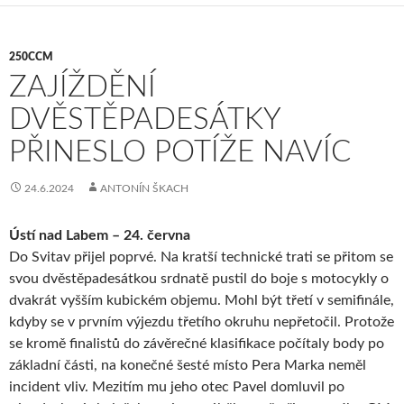
250CCM
ZAJÍŽDĚNÍ
DVĚSTĚPADESÁTKY
PŘINESLO POTÍŽE NAVÍC
24.6.2024
ANTONÍN ŠKACH
Ústí nad Labem – 24. června
Do Svitav přijel poprvé. Na kratší technické trati se přitom se
svou dvěstěpadesátkou srdnatě pustil do boje s motocykly o
dvakrát vyšším kubickém objemu. Mohl být třetí v semifinále,
kdyby se v prvním výjezdu třetího okruhu nepřetočil. Protože
se kromě finalistů do závěrečné klasifikace počítaly body po
základní části, na konečné šesté místo Pera Marka neměl
incident vliv. Mezitím mu jeho otec Pavel domluvil po