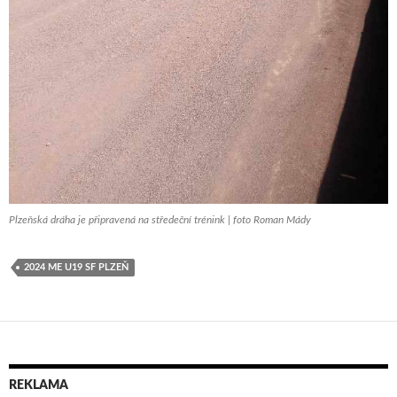
Plzeňská dráha je připravená na středeční trénink | foto Roman Mády
2024 ME U19 SF PLZEŇ
REKLAMA