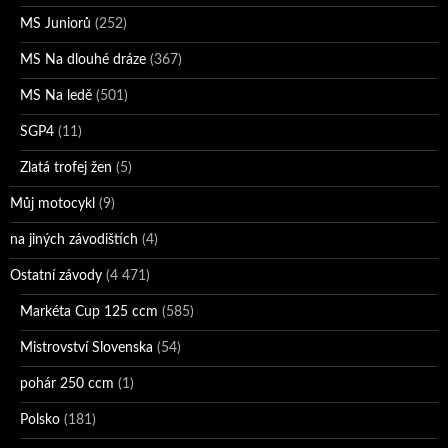
MS Juniorů
(252)
MS Na dlouhé dráze
(367)
MS Na ledě
(501)
SGP4
(11)
Zlatá trofej žen
(5)
Můj motocykl
(9)
na jiných závodištích
(4)
Ostatní závody
(4 471)
Markéta Cup 125 ccm
(585)
Mistrovství Slovenska
(54)
pohár 250 ccm
(1)
Polsko
(181)