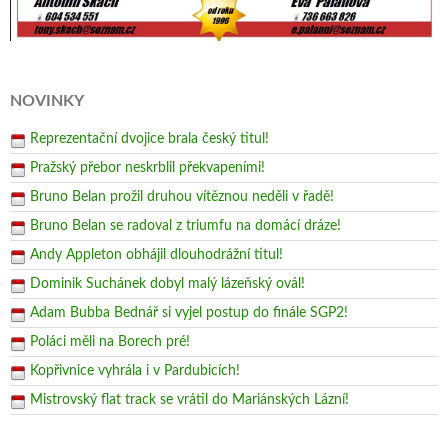
NOVINKY
Reprezentační dvojice brala český titul!
Pražský přebor neskrblil překvapeními!
Bruno Belan prožil druhou vítěznou neděli v řadě!
Bruno Belan se radoval z triumfu na domácí dráze!
Andy Appleton obhájil dlouhodrážní titul!
Dominik Suchánek dobyl malý lázeňský ovál!
Adam Bubba Bednář si vyjel postup do finále SGP2!
Poláci měli na Borech pré!
Kopřivnice vyhrála i v Pardubicích!
Mistrovský flat track se vrátil do Mariánských Lázní!