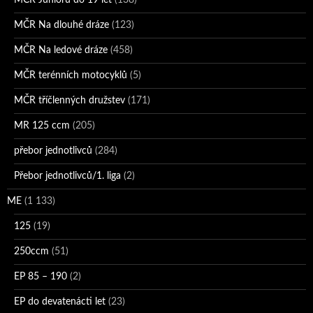
MČR Juniorů do 19 let
(138)
MČR Na dlouhé dráze
(123)
MČR Na ledové dráze
(458)
MČR terénních motocyklů
(5)
MČR tříčlenných družstev
(171)
MR 125 ccm
(205)
přebor jednotlivců
(284)
Přebor jednotlivců/1. liga
(2)
ME
(1 133)
125
(19)
250ccm
(51)
EP 85 – 190
(2)
EP do devatenácti let
(23)