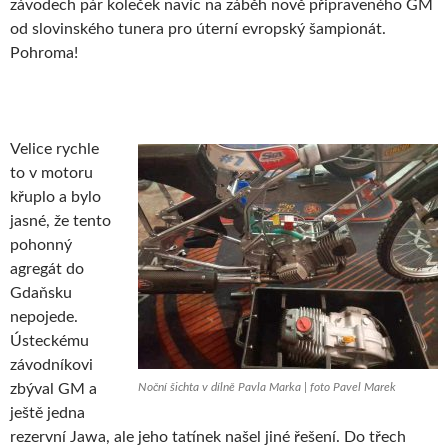
závodech pár koleček navíc na záběh nově připraveného GM
od slovinského tunera pro úterní evropský šampionát.
Pohroma!
Velice rychle
to v motoru
křuplo a bylo
jasné, že tento
pohonný
agregát do
Gdaňsku
nepojede.
Ústeckému
závodníkovi
zbýval GM a
Noční šichta v dílně Pavla Marka | foto Pavel Marek
ještě jedna
rezervní Jawa, ale jeho tatínek našel jiné řešení. Do třech