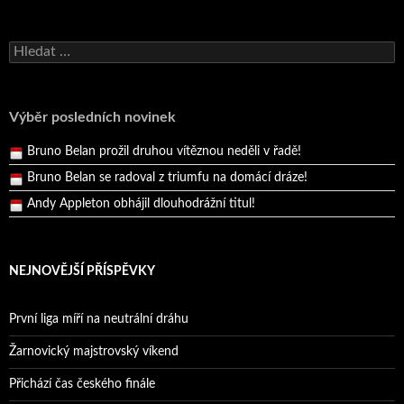
Bruno Belan se radoval z triumfu na domácí dráze!
Vyhledávání
Andy Appleton obhájil dlouhodrážní titul!
Reprezentační dvojice brala český titul!
Pražský přebor neskrblil překvapeními!
Výběr posledních novinek
Bruno Belan prožil druhou vítěznou neděli v řadě!
Bruno Belan se radoval z triumfu na domácí dráze!
Andy Appleton obhájil dlouhodrážní titul!
Reprezentační dvojice brala český titul!
NEJNOVĚJŠÍ PŘÍSPĚVKY
První liga míří na neutrální dráhu
Žarnovický majstrovský víkend
Přichází čas českého finále