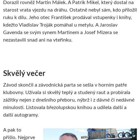
Dorazil rovněž Martin Málek. A Patrik Mikel, který dostal na
starost vrata vjezdu na dráhu. Ostatně nebyl sám, kdo přiložil
ruku k dílu. Jeho otec František prodával vstupenky i knihy,
kdežto Vladislav Troják pomáhal u metylu. A Jaroslav
Gavenda se svým synem Martinem a Josef Mizera se
nezastavili snad ani na vteřinku.
Skvělý večer
Závod skončil a závodnická parta se sešla v horním patře
klubovny. Užívala si skvělý teplý a studený raut a probírala
zážitky nejen z dnešního přeboru, nýbrž i z dávné či nedávné
minulosti. Listovala březolupskou knihou a udílela další a
další autogramy.
A pak to
přišlo. Nejprve