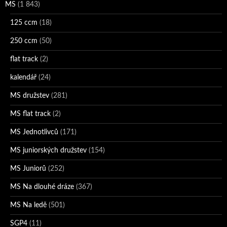
MS
(1 843)
125 ccm
(18)
250 ccm
(50)
flat track
(2)
kalendář
(24)
MS družstev
(281)
MS flat track
(2)
MS Jednotlivců
(171)
MS juniorských družstev
(154)
MS Juniorů
(252)
MS Na dlouhé dráze
(367)
MS Na ledě
(501)
SGP4
(11)