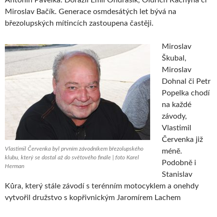
Miroslav Bačík. Generace osmdesátých let bývá na
březolupských mítincích zastoupena častěji.
Miroslav
Škubal,
Miroslav
Dohnal či Petr
Popelka chodí
na každé
závody,
Vlastimil
Červenka již
Vlastimil Červenka byl prvním závodníkem březolupského
méně.
klubu, který se dostal až do světového finále | foto Karel
Podobně i
Herman
Stanislav
Kůra, který stále závodí s terénním motocyklem a onehdy
vytvořil družstvo s kopřivnickým Jaromírem Lachem