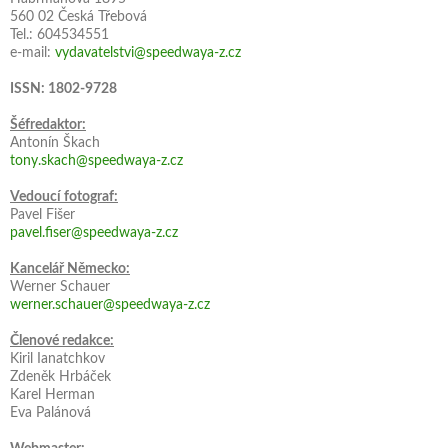
560 02 Česká Třebová
Tel.: 604534551
e-mail:
vydavatelstvi@speedwaya-z.cz
ISSN: 1802-9728
Šéfredaktor:
Antonín Škach
tony.skach@speedwaya-z.cz
Vedoucí fotograf:
Pavel Fišer
pavel.fiser@speedwaya-z.cz
Kancelář Německo:
Werner Schauer
werner.schauer@speedwaya-z.cz
Členové redakce:
Kiril Ianatchkov
Zdeněk Hrbáček
Karel Herman
Eva Palánová