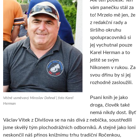
vám panečku stál za
to! Mrzelo mě jen, že
z redakční rady a
širšího okruhu
spolupracovníků si
jej vychutnal pouze
Karel Herman a to
ještě se svým
Nikonem v rukou. Za
svou dřinu by si jej
rozhodně zasloužili.
Psaní knih je jako
Věčně usměvavý Miroslav Dohnal | foto Karel
Herman
droga, člověk také
nemá nikdy dost. Byť
Václav Vítek z Divišova se na nás dívá z nebíčka, soustředili
jsme skvělý tým plochodrážních odborníků. A stejně jako loni
neskončil náš přínos knižnímu trhu tradiční Ročenkou,