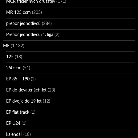
MČR tříčlenných družstev
(171)
MR 125 ccm
(205)
přebor jednotlivců
(284)
Přebor jednotlivců/1. liga
(2)
ME
(1 132)
125
(18)
250ccm
(51)
EP 85 – 190
(2)
EP do devatenácti let
(23)
EP dvojic do 19 let
(12)
EP flat track
(1)
EP U24
(1)
kalendář
(18)