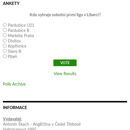
ANKETY
Kdo vyhraje sobotní první ligu v Liberci?
Pardubice U21
Pardubice B
Markéta Praha
Divišov
Kopřivnice
Slaný B
Plzeň
View Results
Polls Archive
INFORMACE
Vydavatel:
Antonín Škach - Angličtina v České Třebové
Habrmanova 1895