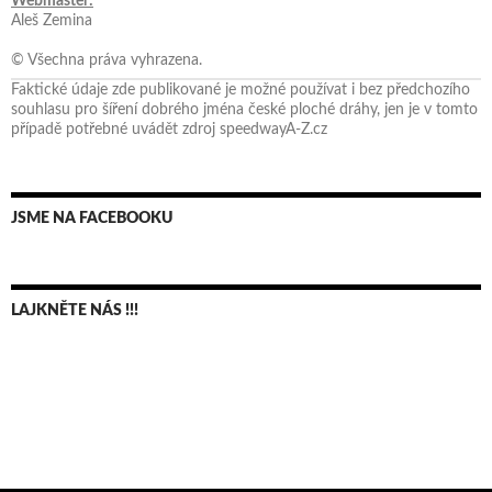
Webmaster:
Aleš Zemina
© Všechna práva vyhrazena.
Faktické údaje zde publikované je možné používat i bez předchozího
souhlasu pro šíření dobrého jména české ploché dráhy, jen je v tomto
případě potřebné uvádět zdroj speedwayA-Z.cz
JSME NA FACEBOOKU
LAJKNĚTE NÁS !!!