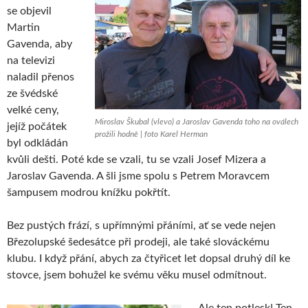
se objevil
Martin
Gavenda, aby
na televizi
naladil přenos
ze švédské
velké ceny,
Miroslav Škubal (vlevo) a Jaroslav Gavenda toho na oválech
jejíž počátek
prožili hodně | foto Karel Herman
byl odkládán
kvůli dešti. Poté kde se vzali, tu se vzali Josef Mizera a
Jaroslav Gavenda. A šli jsme spolu s Petrem Moravcem
šampusem modrou knížku pokřtít.
Bez pustých frází, s upřímnými přáními, ať se vede nejen
Březolupské šedesátce při prodeji, ale také slováckému
klubu. I když přání, abych za čtyřicet let dopsal druhý díl ke
stovce, jsem bohužel ke svému věku musel odmítnout.
Ale ten potlesk! Ten