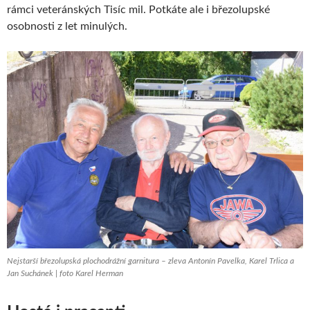
rámci veteránských Tisíc mil. Potkáte ale i březolupské
osobnosti z let minulých.
Nejstarší březolupská plochodrážní garnitura – zleva Antonín Pavelka, Karel Trlica a
Jan Suchánek | foto Karel Herman