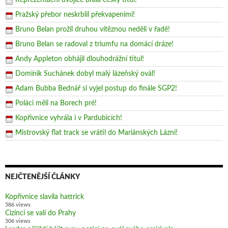
Reprezentační dvojice brala český titul!
Pražský přebor neskrblil překvapeními!
Bruno Belan prožil druhou vítěznou neděli v řadě!
Bruno Belan se radoval z triumfu na domácí dráze!
Andy Appleton obhájil dlouhodrážní titul!
Dominik Suchánek dobyl malý lázeňský ovál!
Adam Bubba Bednář si vyjel postup do finále SGP2!
Poláci měli na Borech pré!
Kopřivnice vyhrála i v Pardubicích!
Mistrovský flat track se vrátil do Mariánských Lázní!
NEJČTENĚJŠÍ ČLÁNKY
Kopřivnice slavila hattrick
586 views
Cizinci se valí do Prahy
506 views