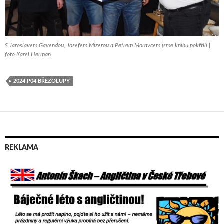
S Jaroslavem Gavendou, Josefem Mizerou a Petrem Moravcem jsme knihu pokřtili |
foto Karel Herman
2024 P04 BŘEZOLUPY
REKLAMA