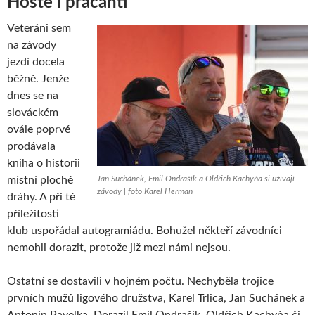
Hosté i pracanti
Veteráni sem
na závody
jezdí docela
běžně. Jenže
dnes se na
slováckém
ovále poprvé
prodávala
kniha o historii
místní ploché
Jan Suchánek, Emil Ondrašík a Oldřich Kachyňa si užívají
závody | foto Karel Herman
dráhy. A při té
příležitosti
klub uspořádal autogramiádu. Bohužel někteří závodníci
nemohli dorazit, protože již mezi námi nejsou.
Ostatní se dostavili v hojném počtu. Nechyběla trojice
prvních mužů ligového družstva, Karel Trlica, Jan Suchánek a
Antonín Pavelka. Dorazil Emil Ondrašík, Oldřich Kachyňa či