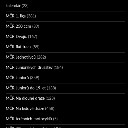
kalendář
(23)
MČR 1. liga
(381)
MČR 250 ccm
(89)
MČR Dvojic
(167)
MČR flat track
(59)
MČR Jednotlivců
(282)
MČR Juniorských družstev
(184)
MČR Juniorů
(359)
MČR Juniorů do 19 let
(138)
MČR Na dlouhé dráze
(123)
MČR Na ledové dráze
(458)
MČR terénních motocyklů
(5)