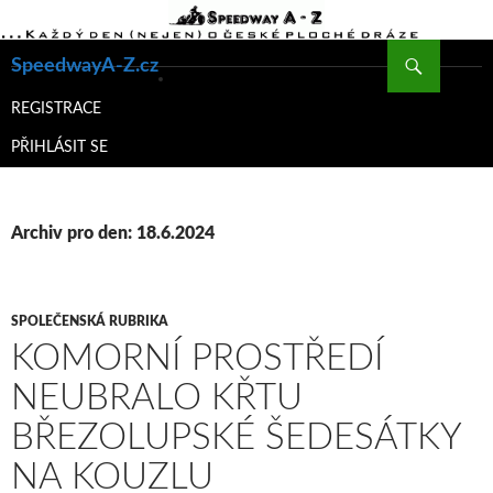
Hledat
SpeedwayA-Z.cz
PŘEJÍT
K
REGISTRACE
OBSAHU
PŘIHLÁSIT SE
WEBU
Archiv pro den: 18.6.2024
SPOLEČENSKÁ RUBRIKA
KOMORNÍ PROSTŘEDÍ
NEUBRALO KŘTU
BŘEZOLUPSKÉ ŠEDESÁTKY
NA KOUZLU