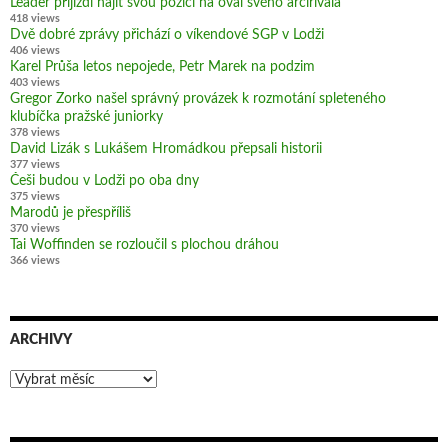
Leader přijíždí hájit svou pozici na ovál svého arcirivala
418 views
Dvě dobré zprávy přichází o víkendové SGP v Lodži
406 views
Karel Průša letos nepojede, Petr Marek na podzim
403 views
Gregor Zorko našel správný provázek k rozmotání spleteného
klubíčka pražské juniorky
378 views
David Lizák s Lukášem Hromádkou přepsali historii
377 views
Češi budou v Lodži po oba dny
375 views
Marodů je přespříliš
370 views
Tai Woffinden se rozloučil s plochou dráhou
366 views
ARCHIVY
Archivy