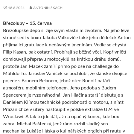
18.6.2024
ANTONÍN ŠKACH
Březolupy – 15. června
Březolupské depo si žije svým vlastním životem. Na jeho levé
straně sedí v boxu Jakuba Valkoviče také jeho dědeček Anton
přijímající gratulace k nedávným jmeninám. Vedle se chystá
Filip Kasan, pak ostatní. Probírají se běžné věci. Kopřivničtí
domlouvají přepravu motocyklů na krátkou dráhu domů,
protože Jan Macek zamíří přímo po ose na challenge do
Mühldorfu. Jaroslav Vaníček se pochlubí, že slánské dvojice
pojede s Brunem Belanem, jehož otec Rudolf natáčí
atmosféru mobilním telefonem. Jeho podoba s Budem
Spencerem je ryze náhodná. Jan Hlačina starší diskutuje s
Danielem Klímou technické podrobnosti o motoru, s nímž
Pražan chce v úterý nastoupit v polské extralize U24 ve
Wroclawi. A tak to jde dál, až na opačný konec, kde box
zabral Michal Baštecký, jenž ráno rozbil sladký sen
mechanika Lukáše Háska o kulinářských orgiích při rautu v