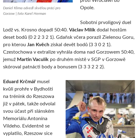
proti Wroclawi do
Opole.
Daniel Klíma odvedl skvělou práci pro
Gorzow | foto Karel Herman
Sobotní prvoligový duel
Lodž vs. Krosno dopadl 50:40.
Václav Milík
dodal hostům
deset bodů (0 2 2 3 2 1). Gdaňsk včera porazil Zielenou Goru,
pro kterou
Jan Kvěch
získal devět bodů (3 3 0 2 1).
Czestochowa v extralize vyhrála doma nad Gorzowem 50:40,
jemuž
Martin Vaculík
po druhém místě v SGP v Gorzowě
skóroval patnácti body a bonusem (3 3 3 2 2 2).
Eduard Krčmář
musel
kvůli prohře v Bydhošti
na trénink do Rzeszowa
již v pátek, takže odvolal
svou účast při slánském
Memoriálu Antonína
Vildeho. Evidentně se
vyplatilo, Rzeszow sice