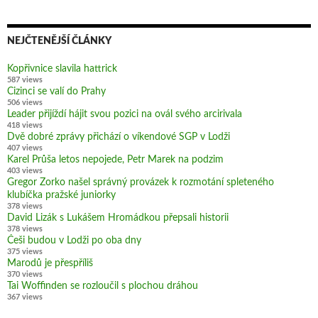
NEJČTENĚJŠÍ ČLÁNKY
Kopřivnice slavila hattrick
587 views
Cizinci se valí do Prahy
506 views
Leader přijíždí hájit svou pozici na ovál svého arcirivala
418 views
Dvě dobré zprávy přichází o víkendové SGP v Lodži
407 views
Karel Průša letos nepojede, Petr Marek na podzim
403 views
Gregor Zorko našel správný provázek k rozmotání spleteného
klubíčka pražské juniorky
378 views
David Lizák s Lukášem Hromádkou přepsali historii
378 views
Češi budou v Lodži po oba dny
375 views
Marodů je přespříliš
370 views
Tai Woffinden se rozloučil s plochou dráhou
367 views