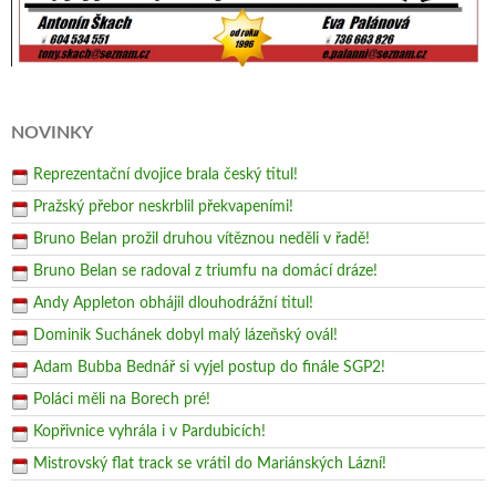
NOVINKY
Reprezentační dvojice brala český titul!
Pražský přebor neskrblil překvapeními!
Bruno Belan prožil druhou vítěznou neděli v řadě!
Bruno Belan se radoval z triumfu na domácí dráze!
Andy Appleton obhájil dlouhodrážní titul!
Dominik Suchánek dobyl malý lázeňský ovál!
Adam Bubba Bednář si vyjel postup do finále SGP2!
Poláci měli na Borech pré!
Kopřivnice vyhrála i v Pardubicích!
Mistrovský flat track se vrátil do Mariánských Lázní!