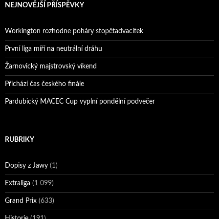
NEJNOVĚJŠÍ PŘÍSPĚVKY
Workington rozhodne poháry stopětadvacítek
První liga míří na neutrální dráhu
Žarnovický majstrovský víkend
Přichází čas českého finále
Pardubický MACEC Cup vyplní pondělní podvečer
RUBRIKY
Dopisy z Jawy
(1)
Extraliga
(1 099)
Grand Prix
(633)
Historie
(191)