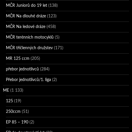
MČR Juniorů do 19 let
(138)
MČR Na dlouhé dráze
(123)
MČR Na ledové dráze
(458)
MČR terénních motocyklů
(5)
MČR tříčlenných družstev
(171)
MR 125 ccm
(205)
přebor jednotlivců
(284)
Přebor jednotlivců/1. liga
(2)
ME
(1 133)
125
(19)
250ccm
(51)
EP 85 – 190
(2)