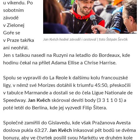
u víkendu. Po
sobotním
závodě
v Zielonej
Goře se
Jan Kvěch hodně závodil i cestoval | foto Štěpán Ševčík
v Praze takřka
ani neohřál.
Jen s taškou nasedl na Ruzyni na letadlo do Bordeaux, kde
hodinu čekal na přílet Adama Ellise a Chrise Harrise.
Spolu se vypravili do La Reole k dalšímu kolu francouzské
ligy, v němž své Morizes dotáhli k triumfu 45:50, přeskočili
v tabulce Marmande a dostali se do čela Ligue Nationale de
Speedway.
Jan Kvěch
skóroval devíti body (3 3 1 1 0 1) a
poté letěl do Berlína, kde jej vyzvedl Filip Šitera.
Společně zamířili do Gislavedu, kde však Pražanova Avesta
doslova pukla 63:27.
Jan Kvěch
inkasoval pět bodů se dvěma
bonusy, aby ve čtvrtek posílil svou Markétu ve druhém kole