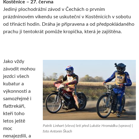
Kostěnice – 27. června
Jediný plochodrážní závod v Čechách o prvním
prázdninovém víkendu se uskuteční v Kostěnicích v sobotu
od třinácti hodin. Dráha je připravena a od předpokládaného
prachu ji tentokrát pomůže kropička, která je zajištěna.
Jako vždy
závodit mohou
jezdci všech
kubatur a
výkonnosti a
samozřejmě i
flattrekáři,
kteří toho
letos ještě
Patrik Linhart (vlevo) letí před Lukáše Hromádku (vpravo) |
moc
foto Antonín Škach
nenajezdili, a