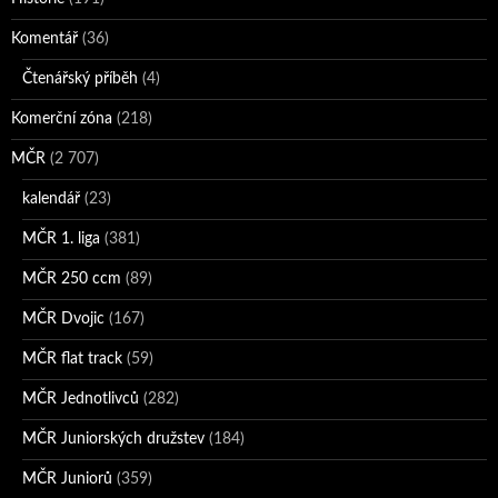
Komentář
(36)
Čtenářský příběh
(4)
Komerční zóna
(218)
MČR
(2 707)
kalendář
(23)
MČR 1. liga
(381)
MČR 250 ccm
(89)
MČR Dvojic
(167)
MČR flat track
(59)
MČR Jednotlivců
(282)
MČR Juniorských družstev
(184)
MČR Juniorů
(359)