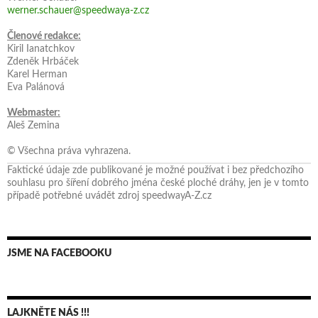
werner.schauer@speedwaya-z.cz
Členové redakce:
Kiril Ianatchkov
Zdeněk Hrbáček
Karel Herman
Eva Palánová
Webmaster:
Aleš Zemina
© Všechna práva vyhrazena.
Faktické údaje zde publikované je možné používat i bez předchozího
souhlasu pro šíření dobrého jména české ploché dráhy, jen je v tomto
případě potřebné uvádět zdroj speedwayA-Z.cz
JSME NA FACEBOOKU
LAJKNĚTE NÁS !!!