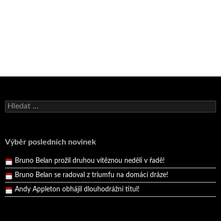
Bruno Belan se radoval z triumfu na domácí dráze!
Vyhledávání
Andy Appleton obhájil dlouhodrážní titul!
Reprezentační dvojice brala český titul!
Výběr posledních novinek
Pražský přebor neskrblil překvapeními!
Bruno Belan prožil druhou vítěznou neděli v řadě!
Bruno Belan se radoval z triumfu na domácí dráze!
Andy Appleton obhájil dlouhodrážní titul!
Reprezentační dvojice brala český titul!