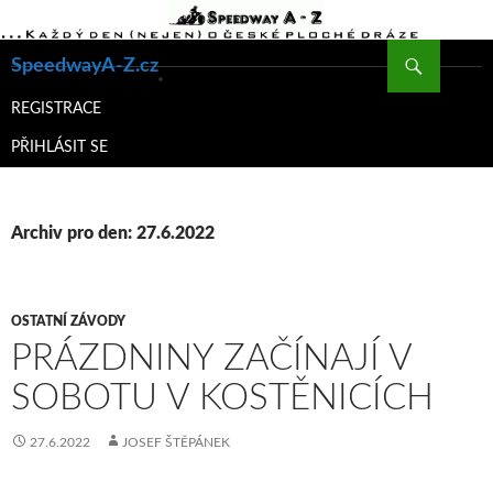
Hledat
SpeedwayA-Z.cz
PŘEJÍT
K
REGISTRACE
OBSAHU
PŘIHLÁSIT SE
WEBU
Archiv pro den: 27.6.2022
OSTATNÍ ZÁVODY
PRÁZDNINY ZAČÍNAJÍ V
SOBOTU V KOSTĚNICÍCH
27.6.2022
JOSEF ŠTĚPÁNEK