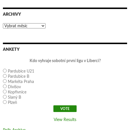
ARCHIVY
Archivy
ANKETY
Kdo vyhraje sobotní první ligu v Liberci?
Pardubice U21
Pardubice B
Markéta Praha
Divišov
Kopřivnice
Slaný B
Plzeň
View Results