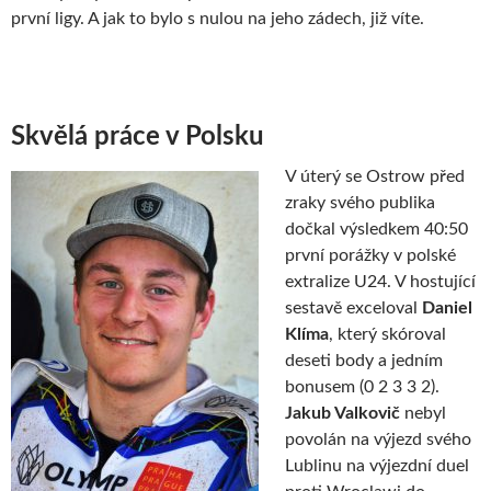
první ligy. A jak to bylo s nulou na jeho zádech, již víte.
Skvělá práce v Polsku
V úterý se Ostrow před
zraky svého publika
dočkal výsledkem 40:50
první porážky v polské
extralize U24. V hostující
sestavě exceloval
Daniel
Klíma
, který skóroval
deseti body a jedním
bonusem (0 2 3 3 2).
Jakub Valkovič
nebyl
povolán na výjezd svého
Lublinu na výjezdní duel