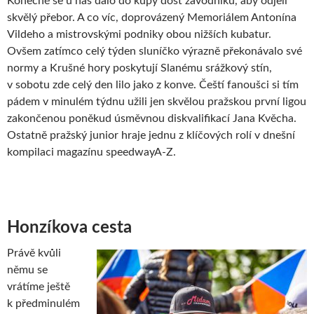
Konečně se u nás dalo do kupy dost závodníků, aby odjeli
skvělý přebor. A co víc, doprovázený Memoriálem Antonína
Vildeho a mistrovskými podniky obou nižších kubatur.
Ovšem zatímco celý týden sluníčko výrazně překonávalo své
normy a Krušné hory poskytují Slanému srážkový stín,
v sobotu zde celý den lilo jako z konve. Čeští fanoušci si tím
pádem v minulém týdnu užili jen skvělou pražskou první ligou
zakončenou poněkud úsměvnou diskvalifikací Jana Kvěcha.
Ostatně pražský junior hraje jednu z klíčových rolí v dnešní
kompilaci magazínu speedwayA-Z.
Honzíkova cesta
Právě kvůli
němu se
vrátíme ještě
k předminulém