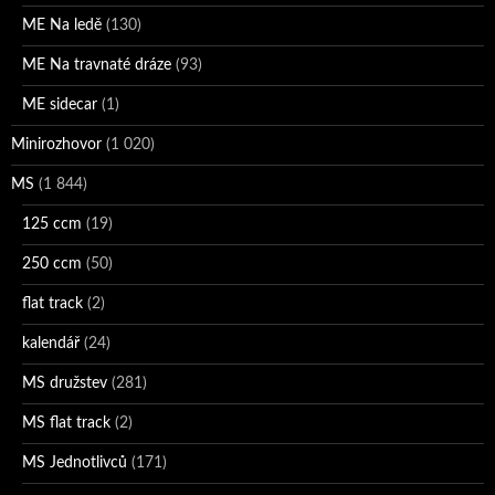
ME Na ledě
(130)
ME Na travnaté dráze
(93)
ME sidecar
(1)
Minirozhovor
(1 020)
MS
(1 844)
125 ccm
(19)
250 ccm
(50)
flat track
(2)
kalendář
(24)
MS družstev
(281)
MS flat track
(2)
MS Jednotlivců
(171)