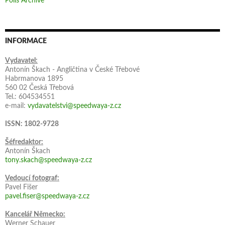
Polls Archive
INFORMACE
Vydavatel:
Antonín Škach - Angličtina v České Třebové
Habrmanova 1895
560 02 Česká Třebová
Tel.: 604534551
e-mail:
vydavatelstvi@speedwaya-z.cz
ISSN: 1802-9728
Šéfredaktor:
Antonín Škach
tony.skach@speedwaya-z.cz
Vedoucí fotograf:
Pavel Fišer
pavel.fiser@speedwaya-z.cz
Kancelář Německo:
Werner Schauer