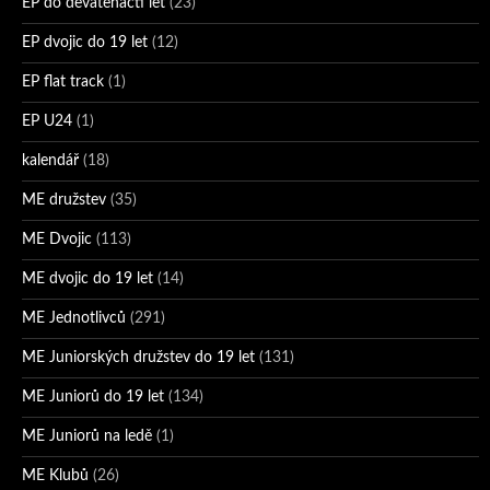
EP do devatenácti let
(23)
EP dvojic do 19 let
(12)
EP flat track
(1)
EP U24
(1)
kalendář
(18)
ME družstev
(35)
ME Dvojic
(113)
ME dvojic do 19 let
(14)
ME Jednotlivců
(291)
ME Juniorských družstev do 19 let
(131)
ME Juniorů do 19 let
(134)
ME Juniorů na ledě
(1)
ME Klubů
(26)