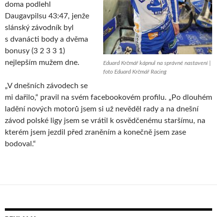
doma podlehl
Daugavpilsu 43:47, jenže
slánský závodník byl
s dvanácti body a dvěma
bonusy (3 2 3 3 1)
nejlepším mužem dne.
Eduard Krčmář kápnul na správné nastavení |
foto Eduard Krčmář Racing
„V dnešních závodech se
mi dařilo,“ pravil na svém facebookovém profilu. „Po dlouhém
ladění nových motorů jsem si už nevěděl rady a na dnešní
závod polské ligy jsem se vrátil k osvědčenému staršímu, na
kterém jsem jezdil před zraněním a konečně jsem zase
bodoval.“