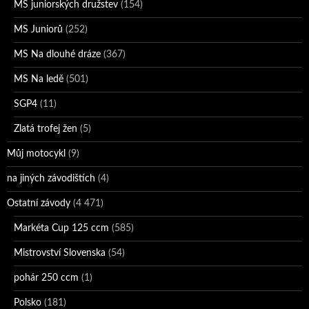
MS juniorských družstev
(154)
MS Juniorů
(252)
MS Na dlouhé dráze
(367)
MS Na ledě
(501)
SGP4
(11)
Zlatá trofej žen
(5)
Můj motocykl
(9)
na jiných závodištích
(4)
Ostatní závody
(4 471)
Markéta Cup 125 ccm
(585)
Mistrovství Slovenska
(54)
pohár 250 ccm
(1)
Polsko
(181)