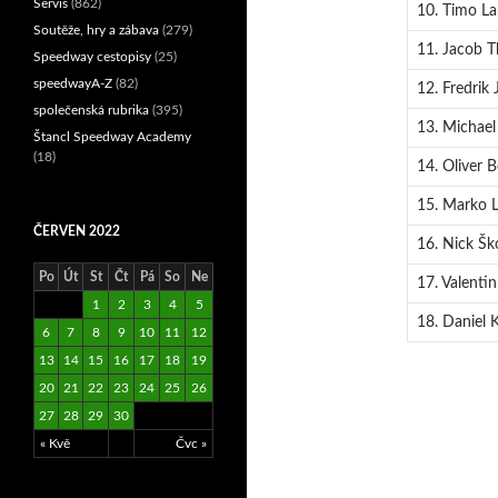
Servis
(862)
10. Timo La
Soutěže, hry a zábava
(279)
11. Jacob Th
Speedway cestopisy
(25)
speedwayA-Z
(82)
12. Fredrik
společenská rubrika
(395)
13. Michael
Štancl Speedway Academy
(18)
14. Oliver B
15. Marko L
ČERVEN 2022
16. Nick Šk
Po
Út
St
Čt
Pá
So
Ne
17. Valentin
1
2
3
4
5
18. Daniel K
6
7
8
9
10
11
12
13
14
15
16
17
18
19
20
21
22
23
24
25
26
27
28
29
30
« Kvě
Čvc »