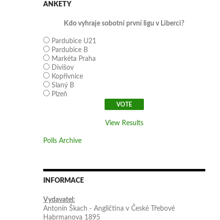
ANKETY
Kdo vyhraje sobotní první ligu v Liberci?
Pardubice U21
Pardubice B
Markéta Praha
Divišov
Kopřivnice
Slaný B
Plzeň
View Results
Polls Archive
INFORMACE
Vydavatel:
Antonín Škach - Angličtina v České Třebové
Habrmanova 1895