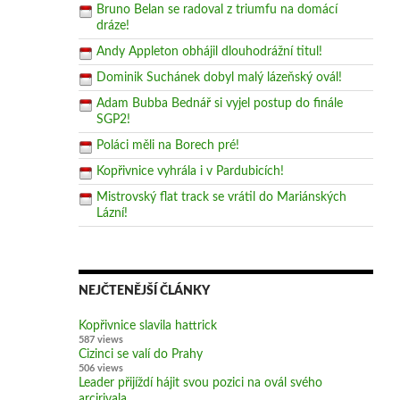
Bruno Belan se radoval z triumfu na domácí
dráze!
Andy Appleton obhájil dlouhodrážní titul!
Dominik Suchánek dobyl malý lázeňský ovál!
Adam Bubba Bednář si vyjel postup do finále
SGP2!
Poláci měli na Borech pré!
Kopřivnice vyhrála i v Pardubicích!
Mistrovský flat track se vrátil do Mariánských
Lázní!
NEJČTENĚJŠÍ ČLÁNKY
Kopřivnice slavila hattrick
587 views
Cizinci se valí do Prahy
506 views
Leader přijíždí hájit svou pozici na ovál svého
arcirivala