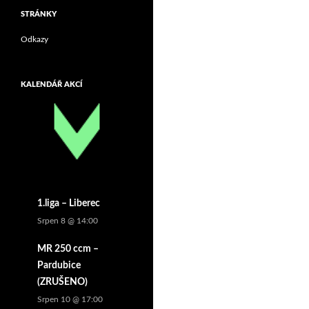
STRÁNKY
Odkazy
KALENDÁŘ AKCÍ
1.liga – Liberec
Srpen 8 @ 14:00
MR 250 ccm –
Pardubice
(ZRUŠENO)
Srpen 10 @ 17:00