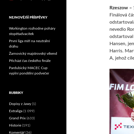
Reprezentační dvojice
Rzeszow – 
brala český titul!
Finálová čá
NEJNOVĚJŠÍ PŘÍSPĚVKY
odstartoval
Workington rozhodne poháry
nevedlo Ro
stopětadvacítek
odstartoval
První liga míří na neutrální
Hansen, jem
dráhu
Harris. Mar
Žarnovický majstrovský víkend
A, jehož cí
Přichází čas českého finále
Pardubický MACEC Cup
vyplní pondělní podvečer
RUBRIKY
Dopisy z Jawy
(1)
Extraliga
(1 099)
Grand Prix
(633)
Historie
(191)
Komentář
(36)