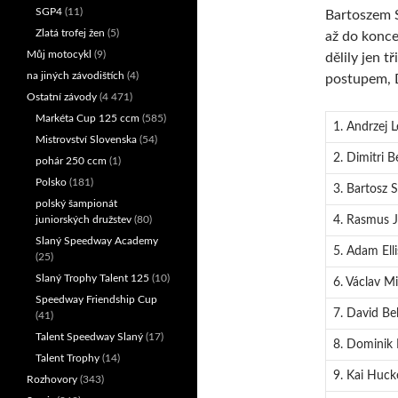
SGP4
(11)
Bartoszem S
Zlatá trofej žen
(5)
až do konce
Můj motocykl
(9)
dělily jen t
na jiných závodištích
(4)
postupem, D
Ostatní závody
(4 471)
Markéta Cup 125 ccm
(585)
1. Andrzej 
Mistrovství Slovenska
(54)
2. Dimitri B
pohár 250 ccm
(1)
Polsko
(181)
3. Bartosz 
polský šampionát
4. Rasmus 
juniorských družstev
(80)
Slaný Speedway Academy
5. Adam Ell
(25)
Slaný Trophy Talent 125
(10)
6. Václav Mi
Speedway Friendship Cup
7. David Bel
(41)
Talent Speedway Slaný
(17)
8. Dominik 
Talent Trophy
(14)
9. Kai Huck
Rozhovory
(343)