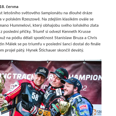
18. června
st letošního světového šampionátu na dlouhé dráze
a v polském Rzeszowě. Na zdejším klasikém ovále se
mano Hummelovi, který obhajobu svého loňského zlata
 z poslední příčky. Triumf si odvezl Kenneth Krusse
už na pódiu dělali spoelčnost Stanislaw Bruza a Chris
tin Málek se po triumfu v poslední šanci dostal do finále
lem projel pátý. Hynek Štichauer skončil devátý.