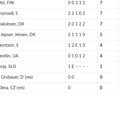
hti, FIN
0 0 3 3 1
7
orssell, S
2 2 1 0 2
7
 Jakobsen, DK
2 0 1 2 2
7
 Jepsen Jensen, DK
2 1 1 1 0
5
erntzon, S
1 2 E 1 0
4
evišin, UA
0 1 0 1 2
4
orja, SLO
1 E – – –
1
 Grobauer, D (res)
0 0
0
líma, CZ (res)
0
0