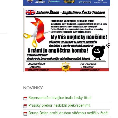
NOVINKY
Reprezentační dvojice brala český titul!
Pražský přebor neskrblil překvapeními!
Bruno Belan prožil druhou vítěznou neděli v řadě!