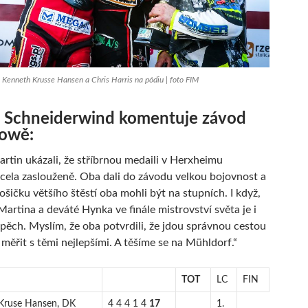
 Kenneth Krusse Hansen a Chris Harris na pódiu | foto FIM
 Schneiderwind komentuje závod
zowě:
rtin ukázali, že stříbrnou medaili v Herxheimu
zcela zaslouženě. Oba dali do závodu velkou bojovnost a
ošičku většího štěstí oba mohli být na stupních. I když,
Martina a deváté Hynka ve finále mistrovství světa je i
spěch. Myslím, že oba potvrdili, že jdou správnou cestou
měřit s těmi nejlepšími. A těšíme se na Mühldorf.“
TOT
LC
FIN
 Kruse Hansen, DK
4 4 4 1 4
17
1.