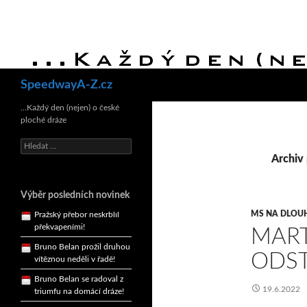
Hledat
SpeedwayA-Z.cz
Bruno Belan se radoval z
triumfu na domácí dráze!
…Každý den (nejen) o české
ploché dráze
Andy Appleton obhájil
dlouhodrážní titul!
Vyhledávání
Archiv 
Reprezentační dvojice
brala český titul!
Pražský přebor neskrblil
Výběr posledních novinek
překvapeními!
MS NA DLOU
Bruno Belan prožil druhou
MART
vítěznou neděli v řadě!
ODST
Bruno Belan se radoval z
triumfu na domácí dráze!
Andy Appleton obhájil
19.6.2022
dlouhodrážní titul!