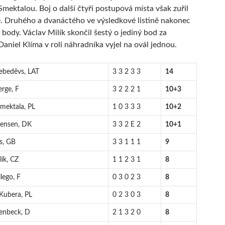
mektalou. Boj o další čtyři postupová místa však zuřil
. Druhého a dvanáctého ve výsledkové listině nakonec
ři body. Václav Milík skončil šestý o jediný bod za
aniel Klíma v roli náhradníka vyjel na ovál jednou.
Lebeděvs, LAT
3 3 2 3 3
14
erge, F
3 2 2 2 1
10+3
Smektala, PL
1 0 3 3 3
10+2
Jensen, DK
3 3 2 E 2
10+1
is, GB
3 3 1 1 1
9
lík, CZ
1 1 2 3 1
8
lego, F
0 3 0 2 3
8
Kubera, PL
0 2 3 0 3
8
enbeck, D
2 1 3 2 0
8