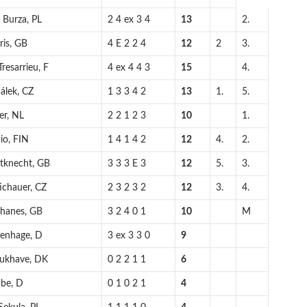
 Burza, PL
2 4 ex 3 4
13
2.
ris, GB
4 E 2 2 4
12
2
3.
resarrieu, F
4 ex 4 4 3
15
4.
álek, CZ
1 3 3 4 2
13
1.
5.
er, NL
2 2 1 2 3
10
1.
io, FIN
1 4 1 4 2
12
4.
2.
tknecht, GB
3 3 3 E 3
12
5.
3.
ichauer, CZ
2 3 2 3 2
12
3.
4.
Shanes, GB
3 2 4 0 1
10
M
ienhage, D
3 ex 3 3 0
9
Bukhave, DK
0 2 2 1 1
6
bbe, D
0 1 0 2 1
4