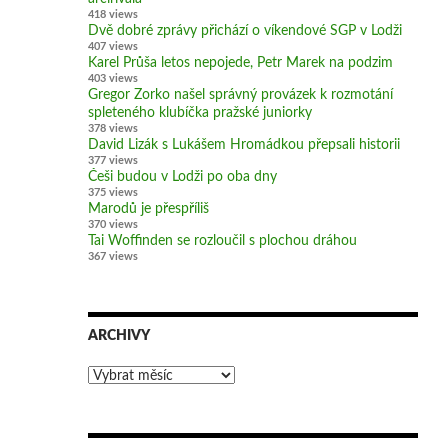
418 views
Dvě dobré zprávy přichází o víkendové SGP v Lodži
407 views
Karel Průša letos nepojede, Petr Marek na podzim
403 views
Gregor Zorko našel správný provázek k rozmotání
spleteného klubíčka pražské juniorky
378 views
David Lizák s Lukášem Hromádkou přepsali historii
377 views
Češi budou v Lodži po oba dny
375 views
Marodů je přespříliš
370 views
Tai Woffinden se rozloučil s plochou dráhou
367 views
ARCHIVY
Archivy