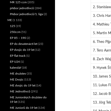
MR 125 ccm
(205)
2. Stanislaw
přebor jednotlivců
(284)
Přebor jednotlivců/1. liga
(2)
3. Chris Har
ME
(1 133)
4. Mathieu T
125
(19)
250ccm
(51)
5. Martin M
EP 85 – 190
(2)
6. Theo Pijp
EP do devatenácti let
(23)
EP dvojic do 19 let
(12)
7. Tero Aarn
EP flat track
(1)
8. Zach Waj
EP U24
(1)
9. Hynek Št
kalendář
(18)
ME družstev
(35)
10. James 
ME Dvojic
(113)
11. Lukas F
ME dvojic do 19 let
(14)
ME Jednotlivců
(291)
12. Jacob 
ME Juniorských družstev do
19 let
(131)
13. Jörg Te
ME Juniorů do 19 let
(134)