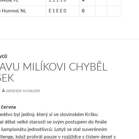
Sekula, PL
1 1 1 1 0
4
o Hummel, NL
E 1 E E 0
0
IVCŮ
AVU MILÍKOVI CHYBĚL
SEK
WERNER SCHAUER
 června
eděvs byl jediný, který si ve slovinském Kršku
l dělat velké starosti se svým postupem do finále
šampionátu jednotlivců. Lotyš se stal suverénním
llenge, když prohrál pouze v rozjížďce s číslem deset s