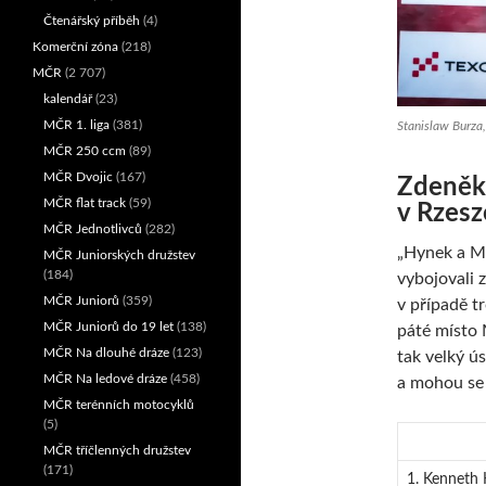
Čtenářský příběh
(4)
Komerční zóna
(218)
MČR
(2 707)
kalendář
(23)
MČR 1. liga
(381)
Stanislaw Burza,
MČR 250 ccm
(89)
MČR Dvojic
(167)
Zdeněk
MČR flat track
(59)
v Rzes
MČR Jednotlivců
(282)
„Hynek a Ma
MČR Juniorských družstev
(184)
vybojovali 
MČR Juniorů
(359)
v případě tr
MČR Juniorů do 19 let
(138)
páté místo 
MČR Na dlouhé dráze
(123)
tak velký ú
MČR Na ledové dráze
(458)
a mohou se 
MČR terénních motocyklů
(5)
MČR tříčlenných družstev
(171)
1. Kenneth