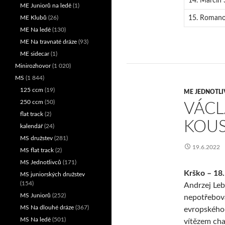
14. Marcin 
ME Juniorů na ledě
(1)
15. Roman
ME Klubů
(26)
ME Na ledě
(130)
ME Na travnaté dráze
(93)
ME sidecar
(1)
Minirozhovor
(1 020)
MS
(1 844)
125 ccm
(19)
ME JEDNOTL
250 ccm
(50)
VÁCL
flat track
(2)
KOU
kalendář
(24)
MS družstev
(281)
19.6.2022
MS flat track
(2)
MS Jednotlivců
(171)
Krško – 18.
MS juniorských družstev
(154)
Andrzej Leb
MS Juniorů
(252)
nepotřebova
MS Na dlouhé dráze
(367)
evropského 
MS Na ledě
(501)
vítězem cha