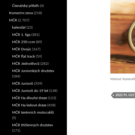
Čtenářský příběh
(4)
Komerční zóna
(218)
MČR
(2 707)
kalendář
(23)
MČR 1. liga
(381)
MČR 250 ccm
(89)
MČR Dvojic
(167)
MČR flat track
(59)
MČR Jednotlivců
(282)
MČR Juniorských družstev
(184)
Matouš Kameník (
MČR Juniorů
(359)
MČR Juniorů do 19 let
(138)
2022 PL U2
MČR Na dlouhé dráze
(123)
MČR Na ledové dráze
(458)
MČR terénních motocyklů
(5)
MČR tříčlenných družstev
(171)