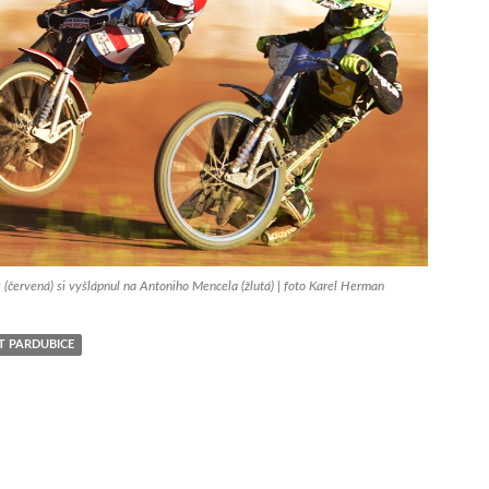
červená) si vyšlápnul na Antoniho Mencela (žlutá) | foto Karel Herman
1T PARDUBICE