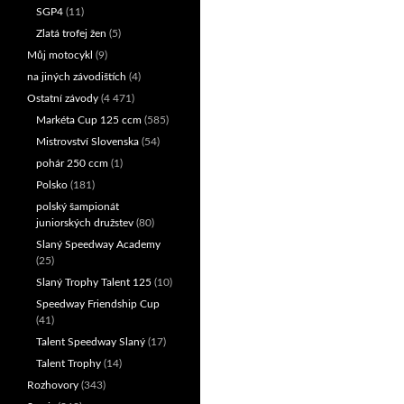
SGP4
(11)
Zlatá trofej žen
(5)
Můj motocykl
(9)
na jiných závodištích
(4)
Ostatní závody
(4 471)
Markéta Cup 125 ccm
(585)
Mistrovství Slovenska
(54)
pohár 250 ccm
(1)
Polsko
(181)
polský šampionát
juniorských družstev
(80)
Slaný Speedway Academy
(25)
Slaný Trophy Talent 125
(10)
Speedway Friendship Cup
(41)
Talent Speedway Slaný
(17)
Talent Trophy
(14)
Rozhovory
(343)