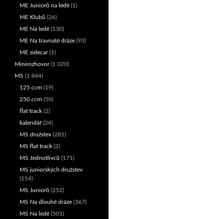
ME Juniorů na ledě
(1)
ME Klubů
(26)
ME Na ledě
(130)
ME Na travnaté dráze
(93)
ME sidecar
(1)
Minirozhovor
(1 020)
MS
(1 844)
125 ccm
(19)
250 ccm
(50)
flat track
(2)
kalendář
(24)
MS družstev
(281)
MS flat track
(2)
MS Jednotlivců
(171)
MS juniorských družstev
(154)
MS Juniorů
(252)
MS Na dlouhé dráze
(367)
MS Na ledě
(501)