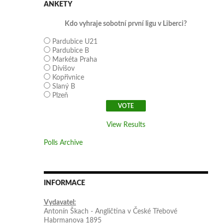
ANKETY
Kdo vyhraje sobotní první ligu v Liberci?
Pardubice U21
Pardubice B
Markéta Praha
Divišov
Kopřivnice
Slaný B
Plzeň
View Results
Polls Archive
INFORMACE
Vydavatel:
Antonín Škach - Angličtina v České Třebové
Habrmanova 1895