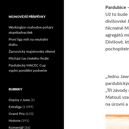
Reprezentační dvojice
Pardubice –
brala český titul!
Už to bude 
NEJNOVĚJŠÍ PŘÍSPĚVKY
divišovské 
Workington rozhodne poháry
Nicméně Ma
stopětadvacítek
agregátů mů
První liga míří na neutrální
Divišově, k
dráhu
pochopiteln
Žarnovický majstrovský víkend
Přichází čas českého finále
Pardubický MACEC Cup
vyplní pondělní podvečer
„Jednu Jawu
pardubickýc
RUBRIKY
„Tři závody
Matouš vzad
Dopisy z Jawy
(1)
na úrovni a 
Extraliga
(1 099)
Grand Prix
(633)
Historie
(191)
Komentář
(36)