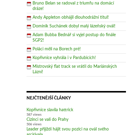
Bruno Belan se radoval z triumfu na domácí
dráze!
Andy Appleton obhájil dlouhodrážní titul!
Dominik Suchánek dobyl malý lázeňský ovál!
Adam Bubba Bednář si vyjel postup do finále
SGP2!
Poláci měli na Borech pré!
Kopřivnice vyhrála i v Pardubicích!
Mistrovský flat track se vrátil do Mariánských
Lázní!
NEJČTENĚJŠÍ ČLÁNKY
Kopřivnice slavila hattrick
587 views
Cizinci se valí do Prahy
506 views
Leader přijíždí hájit svou pozici na ovál svého
arcirivala