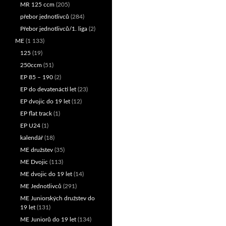
MR 125 ccm
(205)
přebor jednotlivců
(284)
Přebor jednotlivců/1. liga
(2)
ME
(1 133)
125
(19)
250ccm
(51)
EP 85 – 190
(2)
EP do devatenácti let
(23)
EP dvojic do 19 let
(12)
EP flat track
(1)
EP U24
(1)
kalendář
(18)
ME družstev
(35)
ME Dvojic
(113)
ME dvojic do 19 let
(14)
ME Jednotlivců
(291)
ME Juniorských družstev do
19 let
(131)
ME Juniorů do 19 let
(134)