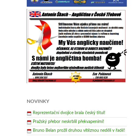
NOVINKY
Reprezentační dvojice brala český titul!
Pražský přebor neskrblil překvapeními!
Bruno Belan prožil druhou vítěznou neděli v řadě!