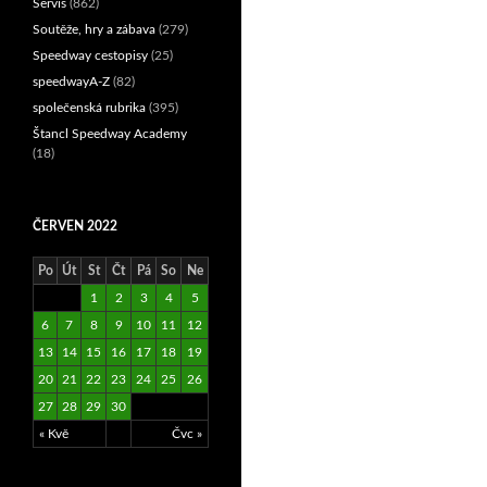
Servis
(862)
Soutěže, hry a zábava
(279)
Speedway cestopisy
(25)
speedwayA-Z
(82)
společenská rubrika
(395)
Štancl Speedway Academy
(18)
ČERVEN 2022
Po
Út
St
Čt
Pá
So
Ne
1
2
3
4
5
6
7
8
9
10
11
12
13
14
15
16
17
18
19
20
21
22
23
24
25
26
27
28
29
30
« Kvě
Čvc »