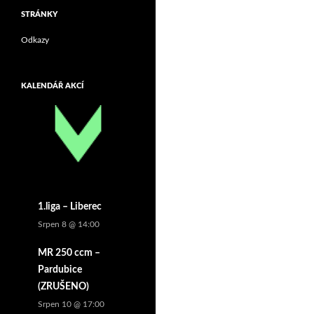
STRÁNKY
Odkazy
KALENDÁŘ AKCÍ
1.liga – Liberec
Srpen 8 @ 14:00
MR 250 ccm –
Pardubice
(ZRUŠENO)
Srpen 10 @ 17:00