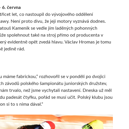
 6. června
třicet let, co nastoupil do vývojového oddělení
Jawy. Není proto divu, že její motory vyznává dodnes.
touš Kameník se vedle jím laděných pohonných
že spolehnout také na stroj přímo od producenta v
terý evidentně opět zvedá hlavu. Václav Hromas je tomu
ě jedině rád.
 máme fabrickou,“ rozhovořil se v pondělí po dvojici
h závodů polského šampionátu juniorských družstev,
 nám trvalo, než jsme vychytali nastavení. Dneska už měl
u padesát čtyřku, pořád se musí učit. Polský klubu jsou
on si to s nima dával.“