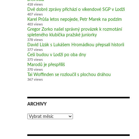
418 views
Dvě dobré zprávy přichází o víkendové SGP v Lodži
407 views
Karel Průša letos nepojede, Petr Marek na podzim
403 views
Gregor Zorko našel správný provázek k rozmotání
spleteného klubíčka pražské juniorky
378 views
David Lizák s Lukášem Hromádkou přepsali historii
377 views
Češi budou v Lodži po oba dny
375 views
Marodů je přespříliš
370 views
Tai Woffinden se rozloučil s plochou dráhou
367 views
ARCHIVY
Archivy