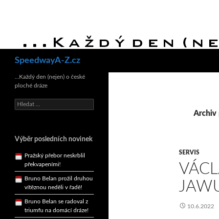
Hledat
SpeedwayA-Z.cz
Bruno Belan se radoval z
…Každý den (nejen) o české
triumfu na domácí dráze!
ploché dráze
Andy Appleton obhájil
dlouhodrážní titul!
Vyhledávání
Archiv 
Reprezentační dvojice
brala český titul!
Pražský přebor neskrblil
Výběr posledních novinek
překvapeními!
SERVIS
Bruno Belan prožil druhou
VÁCL
vítěznou neděli v řadě!
JAWU
Bruno Belan se radoval z
triumfu na domácí dráze!
10.6.2022
Andy Appleton obhájil
dlouhodrážní titul!