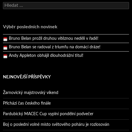
Bruno Belan se radoval z triumfu na domácí dráze!
Vyhledávání
Andy Appleton obhájil dlouhodrážní titul!
Reprezentační dvojice brala český titul!
Výběr posledních novinek
Pražský přebor neskrblil překvapeními!
Bruno Belan prožil druhou vítěznou neděli v řadě!
Bruno Belan se radoval z triumfu na domácí dráze!
Andy Appleton obhájil dlouhodrážní titul!
Reprezentační dvojice brala český titul!
NEJNOVĚJŠÍ PŘÍSPĚVKY
Žarnovický majstrovský víkend
Přichází čas českého finále
Pardubický MACEC Cup vyplní pondělní podvečer
Boj o poslední volné místo světového poháru je rozlosován