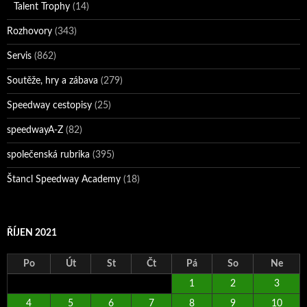
Talent Trophy
(14)
Rozhovory
(343)
Servis
(862)
Soutěže, hry a zábava
(279)
Speedway cestopisy
(25)
speedwayA-Z
(82)
společenská rubrika
(395)
Štancl Speedway Academy
(18)
ŘÍJEN 2021
Po
Út
St
Čt
Pá
So
Ne
1
2
3
4
5
6
7
8
9
10