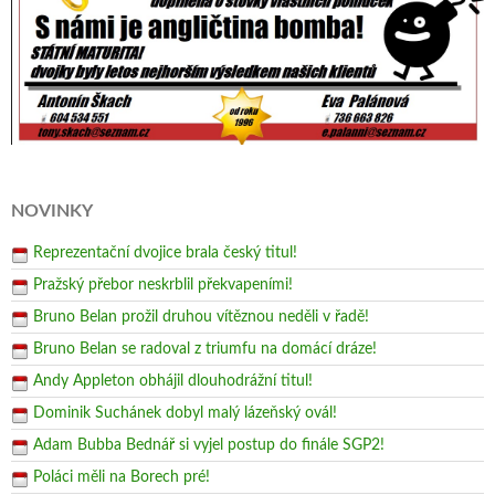
NOVINKY
Reprezentační dvojice brala český titul!
Pražský přebor neskrblil překvapeními!
Bruno Belan prožil druhou vítěznou neděli v řadě!
Bruno Belan se radoval z triumfu na domácí dráze!
Andy Appleton obhájil dlouhodrážní titul!
Dominik Suchánek dobyl malý lázeňský ovál!
Adam Bubba Bednář si vyjel postup do finále SGP2!
Poláci měli na Borech pré!