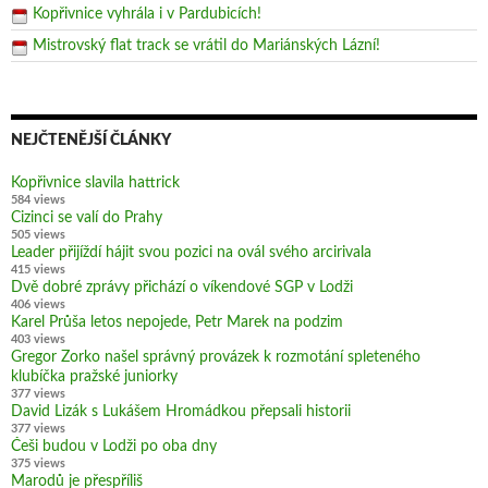
Kopřivnice vyhrála i v Pardubicích!
Mistrovský flat track se vrátil do Mariánských Lázní!
NEJČTENĚJŠÍ ČLÁNKY
Kopřivnice slavila hattrick
584 views
Cizinci se valí do Prahy
505 views
Leader přijíždí hájit svou pozici na ovál svého arcirivala
415 views
Dvě dobré zprávy přichází o víkendové SGP v Lodži
406 views
Karel Průša letos nepojede, Petr Marek na podzim
403 views
Gregor Zorko našel správný provázek k rozmotání spleteného
klubíčka pražské juniorky
377 views
David Lizák s Lukášem Hromádkou přepsali historii
377 views
Češi budou v Lodži po oba dny
375 views
Marodů je přespříliš