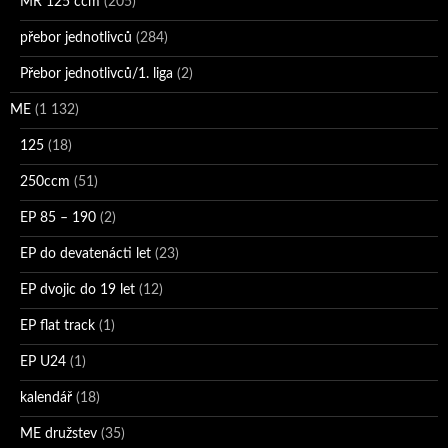
MR 125 ccm
(205)
přebor jednotlivců
(284)
Přebor jednotlivců/1. liga
(2)
ME
(1 132)
125
(18)
250ccm
(51)
EP 85 – 190
(2)
EP do devatenácti let
(23)
EP dvojic do 19 let
(12)
EP flat track
(1)
EP U24
(1)
kalendář
(18)
ME družstev
(35)