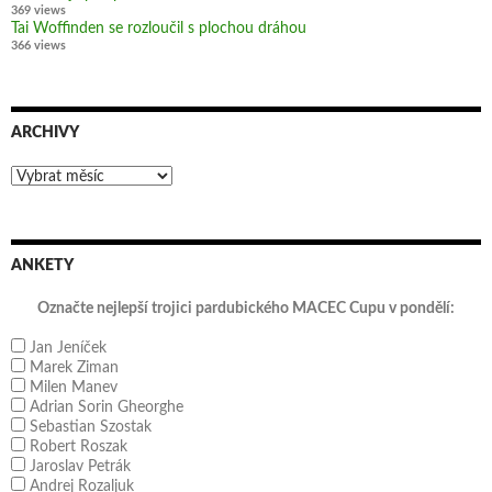
369 views
Tai Woffinden se rozloučil s plochou dráhou
366 views
ARCHIVY
Archivy
ANKETY
Označte nejlepší trojici pardubického MACEC Cupu v pondělí:
Jan Jeníček
Marek Ziman
Milen Manev
Adrian Sorin Gheorghe
Sebastian Szostak
Robert Roszak
Jaroslav Petrák
Andrej Rozaljuk