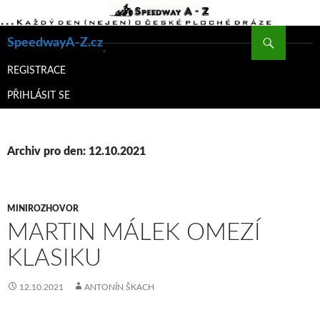
Hledat
SpeedwayA-Z.cz
PŘEJÍT
K
REGISTRACE
OBSAHU
PŘIHLÁSIT SE
WEBU
Archiv pro den: 12.10.2021
MINIROZHOVOR
MARTIN MÁLEK OMEZÍ
KLASIKU
12.10.2021
ANTONÍN ŠKACH