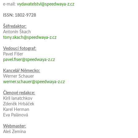
e-mail:
vydavatelstvi@speedwaya-z.cz
ISSN: 1802-9728
Šéfredaktor:
Antonín Škach
tony.skach@speedwaya-z.cz
Vedoucí fotograf:
Pavel Fišer
pavel.fiser@speedwaya-z.cz
Kancelář Německo:
Werner Schauer
werner.schauer@speedwaya-z.cz
Členové redakce:
Kiril Ianatchkov
Zdeněk Hrbáček
Karel Herman
Eva Palánová
Webmaster:
Aleš Zemina