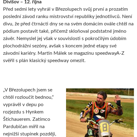
Divišov – 12. října
Před sedmi lety vyhrál v Březolupech svůj první a prozatím
poslední závod ranku mistrovství republiky jednotlivců. Není
divu, že před čtrnácti dny se na svém domácím ovále chtěl na
pódium postavit také, přičemž skloňoval podstatné jméno
závěr. Nemyslel jej však v souvislosti s pokročilým údobím
plochodrážní sezóny, avšak s koncem jedné etapy své
závodní kariéry. Martin Málek se magazínu speedwayA-Z
svěřil s plán klasický speedway omezit.
„V Březolupech jsem se
chtěl rozloučit bednou,“
vyprávěl v depu po
rozjezdu s Hynkem
Štichauerem. Zatímco
Pardubičan mířil na
nejnižší stupínek později,