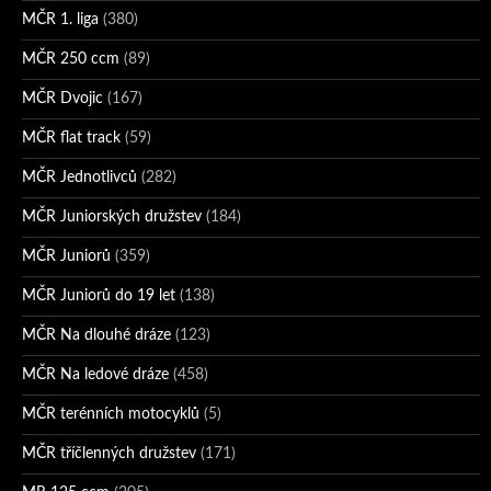
MČR 1. liga
(380)
MČR 250 ccm
(89)
MČR Dvojic
(167)
MČR flat track
(59)
MČR Jednotlivců
(282)
MČR Juniorských družstev
(184)
MČR Juniorů
(359)
MČR Juniorů do 19 let
(138)
MČR Na dlouhé dráze
(123)
MČR Na ledové dráze
(458)
MČR terénních motocyklů
(5)
MČR tříčlenných družstev
(171)