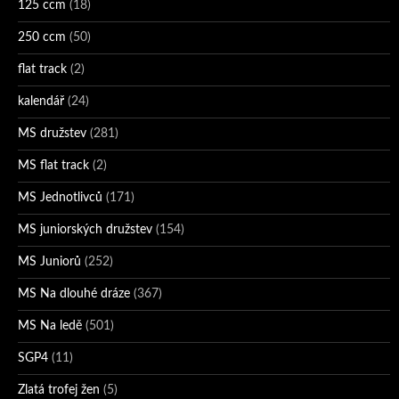
125 ccm
(18)
250 ccm
(50)
flat track
(2)
kalendář
(24)
MS družstev
(281)
MS flat track
(2)
MS Jednotlivců
(171)
MS juniorských družstev
(154)
MS Juniorů
(252)
MS Na dlouhé dráze
(367)
MS Na ledě
(501)
SGP4
(11)
Zlatá trofej žen
(5)