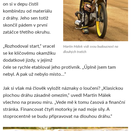
on si v depu čistil
kombinézu od materiálu
z dráhy. Jeho sen totiž
skončil pádem v první
zatáčce třetího okruhu.
„Rozhodoval start,“ vracel
Martin Málek vidí svou budoucnost na
dlouhých tratích
se ke klíčovému okamžiku
dodatkové jízdy, v jejímž
čele se rychle etabloval jeho protivník. „Úplně jsem tam
nebyl. A pak už nebylo místo…“
Jak si však má člověk vyložit náznaky o loučení? „Klasickou
plochou dráhu zásadně omezím,“ uvedl Martin Málek
všechno na pravou míru. „Vede mě k tomu časová a finanční
stránka. Financovat čtyři motorky je nad moje síly. A
stoprocentně se budu připravovat na dlouhou dráhu.“