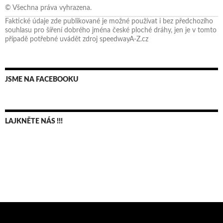
© Všechna práva vyhrazena.
Faktické údaje zde publikované je možné používat i bez předchozího
souhlasu pro šíření dobrého jména české ploché dráhy, jen je v tomto
případě potřebné uvádět zdroj speedwayA-Z.cz
JSME NA FACEBOOKU
LAJKNĚTE NÁS !!!