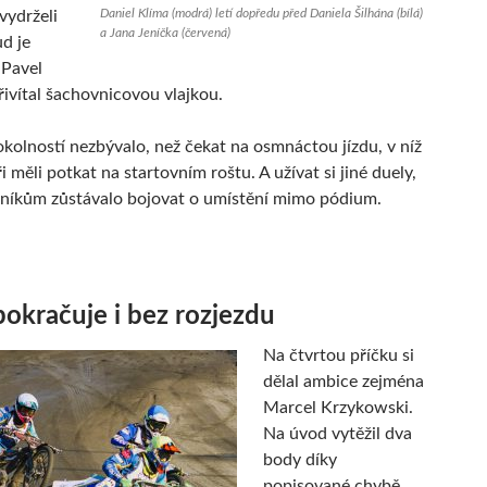
Daniel Klíma (modrá) letí dopředu před Daniela Šilhána (bílá)
 vydrželi
a Jana Jeníčka (červená)
d je
 Pavel
ivítal šachovnicovou vlajkou.
kolností nezbývalo, než čekat na osmnáctou jízdu, v níž
ři měli potkat na startovním roštu. A užívat si jiné duely,
tníkům zůstávalo bojovat o umístění mimo pódium.
okračuje i bez rozjezdu
Na čtvrtou příčku si
dělal ambice zejména
Marcel Krzykowski.
Na úvod vytěžil dva
body díky
popisované chybě