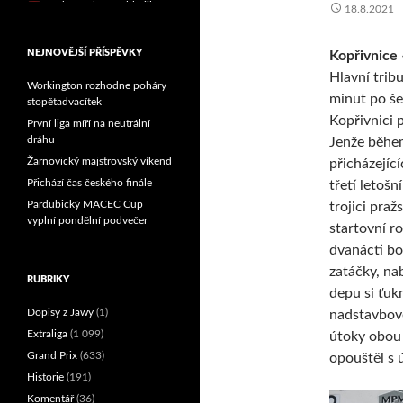
18.8.2021
Reprezentační dvojice
brala český titul!
NEJNOVĚJŠÍ PŘÍSPĚVKY
Kopřivnice 
Hlavní trib
Workington rozhodne poháry
minut po še
stopětadvacítek
Kopřivnici 
První liga míří na neutrální
dráhu
Jenže během
Žarnovický majstrovský víkend
přicházejíc
Přichází čas českého finále
třetí letošn
Pardubický MACEC Cup
trojici pra
vyplní pondělní podvečer
startovní ro
dvanácti bo
zatáčky, na
RUBRIKY
depu si ťuk
Dopisy z Jawy
(1)
nadstavbové
Extraliga
(1 099)
útoky obou 
Grand Prix
(633)
opouštěl s 
Historie
(191)
Komentář
(36)