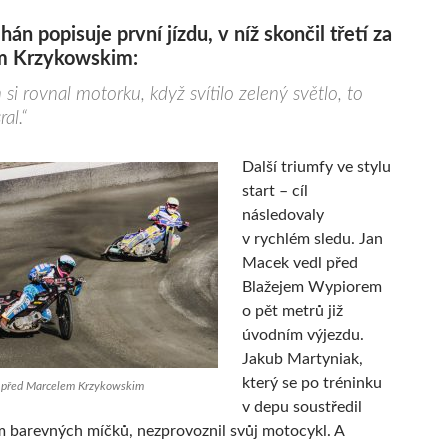
hán popisuje první jízdu, v níž skončil třetí za
m Krzykowskim:
 si rovnal motorku, když svítilo zelený světlo, to
al.“
Další triumfy ve stylu
start – cíl
následovaly
v rychlém sledu. Jan
Macek vedl před
Blažejem Wypiorem
o pět metrů již
úvodním výjezdu.
Jakub Martyniak,
který se po tréninku
 před Marcelem Krzykowskim
v depu soustředil
 barevných míčků, nezprovoznil svůj motocykl. A