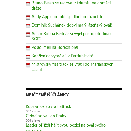
Bruno Belan se radoval z triumfu na domácí
dráze!
Andy Appleton obhájil dlouhodrážní titul!
Dominik Suchánek dobyl malý lázeňský ovál!
Adam Bubba Bednář si vyjel postup do finále
SGP2!
Poláci měli na Borech pré!
Kopřivnice vyhrála i v Pardubicích!
Mistrovský flat track se vrátil do Mariánských
Lázní!
NEJČTENĚJŠÍ ČLÁNKY
Kopřivnice slavila hattrick
587 views
Cizinci se valí do Prahy
506 views
Leader přijíždí hájit svou pozici na ovál svého
arcirivala