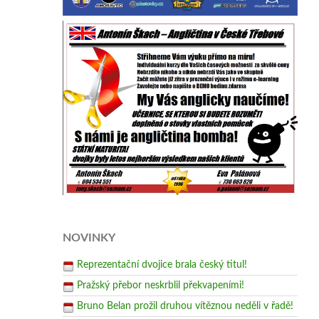
NOVINKY
Reprezentační dvojice brala český titul!
Pražský přebor neskrblil překvapeními!
Bruno Belan prožil druhou vítěznou neděli v řadě!