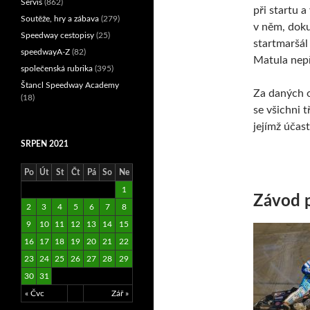
Servis
(862)
při startu a
Soutěže, hry a zábava
(279)
v něm, doku
Speedway cestopisy
(25)
startmaršál
speedwayA-Z
(82)
Matula nepř
společenská rubrika
(395)
Štancl Speedway Academy
Za daných o
(18)
se všichni t
jejímž účas
SRPEN 2021
Po
Út
St
Čt
Pá
So
Ne
1
Závod p
2
3
4
5
6
7
8
9
10
11
12
13
14
15
16
17
18
19
20
21
22
23
24
25
26
27
28
29
30
31
« Čvc
Zář »