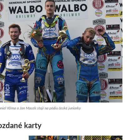
niel Klíma a Jan Macek stojí na pódiu české juniorky
ozdané karty