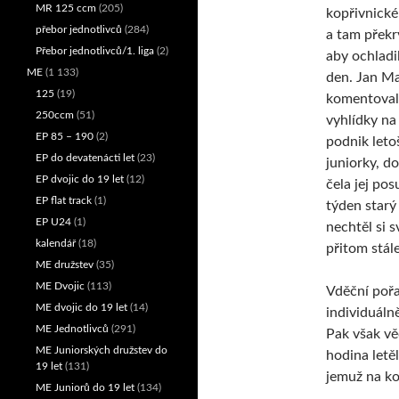
MR 125 ccm
(205)
kopřivnické
přebor jednotlivců
(284)
a tam překr
Přebor jednotlivců/1. liga
(2)
aby ochladil
ME
(1 133)
den. Jan M
125
(19)
komentoval
250ccm
(51)
vyhlídky na 
EP 85 – 190
(2)
podnik leto
EP do devatenácti let
(23)
juniorky, do
EP dvojic do 19 let
(12)
čela jej pos
EP flat track
(1)
týden starý
EP U24
(1)
nechtěl si 
kalendář
(18)
přitom stále
ME družstev
(35)
ME Dvojic
(113)
Vděční pořa
ME dvojic do 19 let
(14)
individuáln
ME Jednotlivců
(291)
Pak však vě
ME Juniorských družstev do
hodina letě
19 let
(131)
jemuž na ko
ME Juniorů do 19 let
(134)