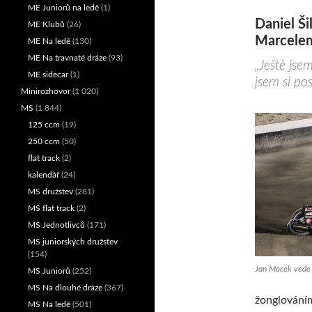
ME Juniorů na ledě
(1)
Daniel Šil
ME Klubů
(26)
Marcele
ME Na ledě
(130)
ME Na travnaté dráze
(93)
„Ještě jsem
ME sidecar
(1)
jsem si posr
Minirozhovor
(1 020)
MS
(1 844)
125 ccm
(19)
250 ccm
(50)
flat track
(2)
kalendář
(24)
MS družstev
(281)
MS flat track
(2)
MS Jednotlivců
(171)
MS juniorských družstev
(154)
Jan Macek vede
MS Juniorů
(252)
MS Na dlouhé dráze
(367)
žonglováním
MS Na ledě
(501)