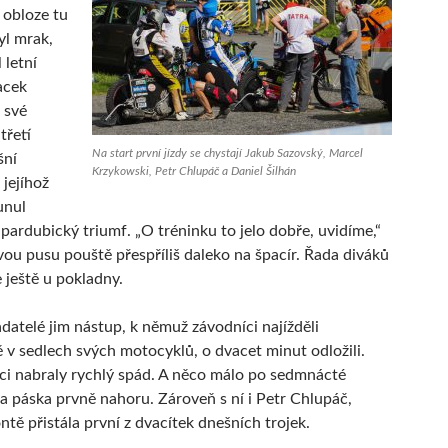
 obloze tu
yl mrak,
 letní
acek
 své
třetí
Na start první jízdy se chystají Jakub Sazovský, Marcel
šní
Krzykowski, Petr Chlupáč a Daniel Šilhán
 jejíhož
unul
 pardubický triumf. „O tréninku to jelo dobře, uvidíme,“
svou pusu pouště přespříliš daleko na špacír. Řada diváků
 ještě u pokladny.
datelé jim nástup, k němuž závodníci najížděli
ě v sedlech svých motocyklů, o dvacet minut odložili.
ci nabraly rychlý spád. A něco málo po sedmnácté
la páska prvně nahoru. Zároveň s ní i Petr Chlupáč,
ntě přistála první z dvacítek dnešních trojek.