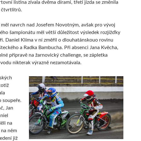
tovní listina zívala dvěma dírami, třetí jízda se změnila
čtvrtlitrů.
 měl navrch nad Josefem Novotným, avšak pro vývoj
lého šampionátu měl větší důležitost výsledek rozjížďky
yři. Daniel Klíma v ní změřil o dlouhatánskouo rovinu
šteckého a Radka Bambucha. Při absenci Jana Kvěcha,
plné přípravě na žarnovický challenge, se zápletka
vodu nikterak výrazně nezamotávala.
žských
otiž
ala
o soupeře.
č, Jan
niel
ěli na
e na něm
edení již