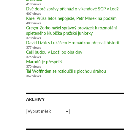
418 views
Dvě dobré zprávy přichází o víkendové SGP v Lodži
407 views
Karel Průša letos nepojede, Petr Marek na podzim
403 views
Gregor Zorko našel správný provázek k rozmotání
spleteného klubíčka pražské juniorky
378 views
David Lizák s Lukášem Hromádkou přepsali historii
377 views
Češi budou v Lodži po oba dny
375 views
Marodů je přespříliš
370 views
Tai Woffinden se rozloučil s plochou dráhou
367 views
ARCHIVY
Archivy