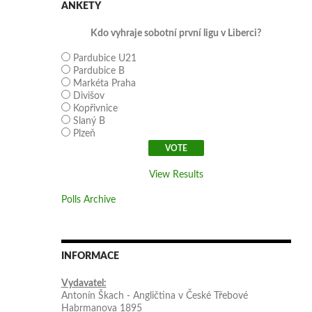
ANKETY
Kdo vyhraje sobotní první ligu v Liberci?
Pardubice U21
Pardubice B
Markéta Praha
Divišov
Kopřivnice
Slaný B
Plzeň
View Results
Polls Archive
INFORMACE
Vydavatel:
Antonín Škach - Angličtina v České Třebové
Habrmanova 1895