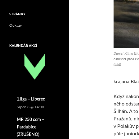
STRÁNKY
Odkazy
KALENDÁŘ AKCÍ
Daniel Klíma (žlu
osmnáct před P
(bílá)
krajana Bla
Když nakonec
1.liga – Liberec
něho odstar
Srpen 8 @ 14:00
Šilhán. A t
Pražanů, ni
MR 250 ccm –
v Polákův p
Pardubice
půle juniork
(ZRUŠENO)