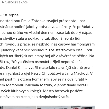
ANTONÍN ŠKACH
– 18. srpna
una stadiónu Emila Zátopka zívající prázdnotou pár
stnácté hodině jakoby potvrzovala názory, že pořádat v
plochou dráhu ve všední den není zase tak dobrý nápad.
 chvilky stála u pokladny tak dlouhá fronta lidí
ích rovnou z práce, že nezbylo, než časový harmonogram
í juniorky kapánek posunout. Los startovních čísel určil
žských mušketýrů vzájemný boj až v závěrečné pětině. Na
št rozjížďky s číslem osmnáct přijeli neporažení s
dy. Daniel Klíma využil materiálu na vnější straně první
bral rychlost a ujel Petru Chlupáčovi a Janu Mackovi. V
nul pěstmi s otcem Romanem, aby se na ovál vrátil v
m Memoriálu Michala Matuly, v jehož finále odrazil
svých klubových kolegů. Město tatrovek posléze
úsměvem na rtech jako dvojnásobný vítěz.