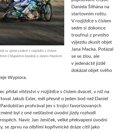
Daniela Šilhána na
startovním roštu.
V rozjížďce s číslem
sedm si dokonce
troufnul z prvního
výjezdu zkusit objet
Jana Macka. Potázal
tá) se ujímá vedení v rozjížďce s číslem
se se zlou, ale
etrem Chlupáčem (modrá) a Janem Mackem
v jedenácté jízdě
dokázal objet svého
žeje Wypiora.
 přidal vítězství v rozjížďce s číslem dvacet, v níž na
toval Jakub Exler, měl přesně o jeden bod než Daniel
o Pardubičan prohrával jen s trojicí favorizovaných
cméně byl z oné nešťastné úvodní jízdy rozhodl
rospěch. Navíc Jan Jeníček, velké překvapení úvodní
y, se zprvu na olbřímí kopřivnické dráze cítil jako