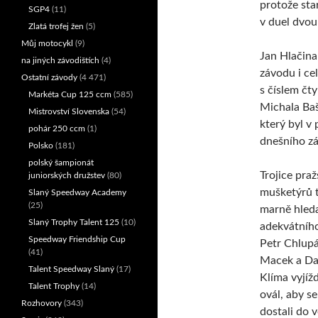
protože star
SGP4
(11)
v duel dvou 
Zlatá trofej žen
(5)
Můj motocykl
(9)
Jan Hlačina
na jiných závodištích
(4)
závodu i ce
Ostatní závody
(4 471)
s číslem čt
Markéta Cup 125 ccm
(585)
Michala Ba
Mistrovství Slovenska
(54)
který byl v 
pohár 250 ccm
(1)
dnešního zá
Polsko
(181)
polský šampionát
Trojice pra
juniorských družstev
(80)
mušketýrů t
Slaný Speedway Academy
(25)
marně hled
Slaný Trophy Talent 125
(10)
adekvátníh
Speedway Friendship Cup
Petr Chlupá
(41)
Macek a Da
Talent Speedway Slaný
(17)
Klíma vyjížd
Talent Trophy
(14)
ovál, aby s
Rozhovory
(343)
dostali do v