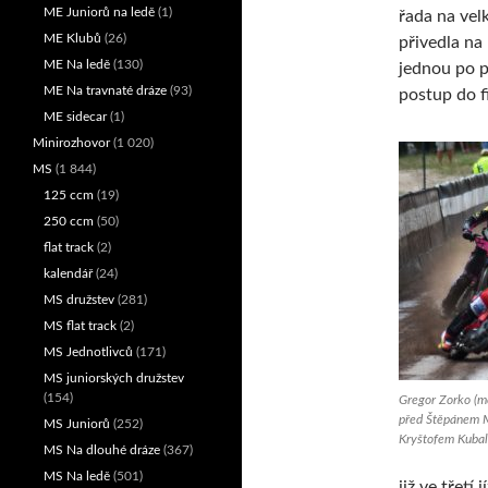
ME Juniorů na ledě
(1)
řada na velk
ME Klubů
(26)
přivedla na
ME Na ledě
(130)
jednou po p
ME Na travnaté dráze
(93)
postup do f
ME sidecar
(1)
Minirozhovor
(1 020)
MS
(1 844)
125 ccm
(19)
250 ccm
(50)
flat track
(2)
kalendář
(24)
MS družstev
(281)
MS flat track
(2)
MS Jednotlivců
(171)
MS juniorských družstev
(154)
Gregor Zorko (mo
před Štěpánem M
MS Juniorů
(252)
Kryštofem Kubale
MS Na dlouhé dráze
(367)
MS Na ledě
(501)
již ve třetí