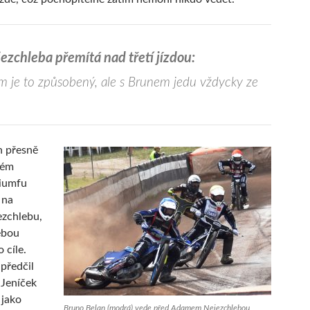
zchleba přemítá nad třetí jízdou:
m je to způsobený, ale s Brunem jedu vždycky ze
n přesně
vém
riumfu
 na
zchlebu,
sebou
 cíle.
 předčil
 Jeníček
 jako
Bruno Belan (modrá) vede před Adamem Nejezchlebou