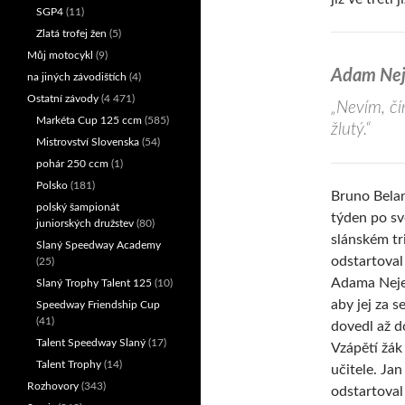
SGP4
(11)
Zlatá trofej žen
(5)
Můj motocykl
(9)
Adam Neje
na jiných závodištích
(4)
Ostatní závody
(4 471)
„Nevím, čí
Markéta Cup 125 ccm
(585)
žlutý.“
Mistrovství Slovenska
(54)
pohár 250 ccm
(1)
Polsko
(181)
Bruno Bela
polský šampionát
týden po s
juniorských družstev
(80)
slánském t
Slaný Speedway Academy
odstartoval
(25)
Adama Neje
Slaný Trophy Talent 125
(10)
aby jej za 
Speedway Friendship Cup
(41)
dovedl až do
Talent Speedway Slaný
(17)
Vzápětí žák
Talent Trophy
(14)
učitele. Jan
Rozhovory
(343)
odstartoval