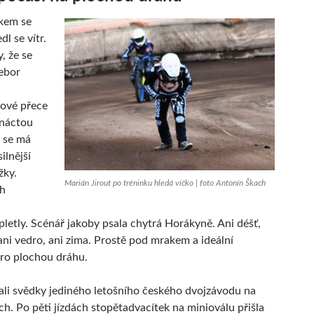
kem se
dl se vítr.
, že se
ebor
ové přece
tnáctou
 se má
ilnější
žky.
Marián Jirout po tréninku hledá víčko | foto Antonín Škach
ch
pletly. Scénář jakoby psala chytrá Horákyně. Ani déšť,
 ani vedro, ani zima. Prostě pod mrakem a ideální
ro plochou dráhu.
tali svědky jediného letošního českého dvojzávodu na
h. Po pěti jízdách stopětadvacítek na minioválu přišla