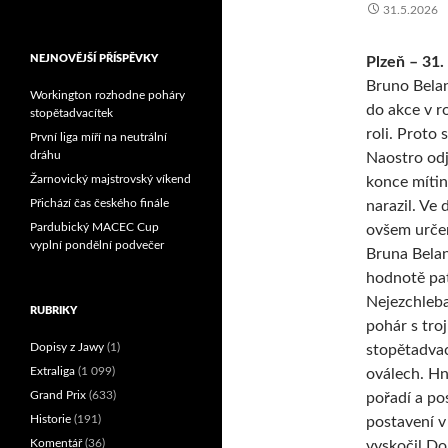
31.5.2026
Reprezentační dvojice
brala český titul!
NEJNOVĚJŠÍ PŘÍSPĚVKY
Plzeň – 31.
Bruno Belan
Workington rozhodne poháry
do akce v ro
stopětadvacítek
roli. Proto 
První liga míří na neutrální
dráhu
Naostro odj
Žarnovický majstrovský víkend
konce mítin
Přichází čas českého finále
narazil. Ve 
Pardubický MACEC Cup
ovšem určen
vyplní pondělní podvečer
Bruna Belan
hodnotě pat
Nejezchleba
RUBRIKY
pohár s tro
Dopisy z Jawy
(1)
stopětadvac
Extraliga
(1 099)
oválech. Hne
Grand Prix
(633)
pořadí a po
Historie
(191)
postavení v 
Komentář
(36)
vyskočil D