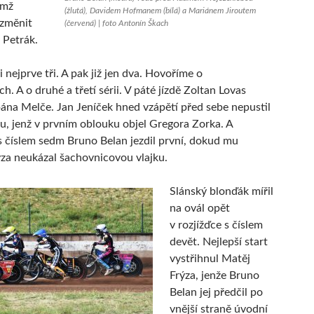
emž
(žlutá), Davidem Hofmanem (bílá) a Mariánem Jiroutem
 změnit
(červená) | foto Antonín Škach
 Petrák.
i nejprve tři. A pak již jen dva. Hovoříme o
. A o druhé a třetí sérii. V páté jízdě Zoltan Lovas
ána Melče. Jan Jeníček hned vzápětí před sebe nepustil
u, jenž v prvním oblouku objel Gregora Zorka. A
 s číslem sedm Bruno Belan jezdil první, dokud mu
ýza neukázal šachovnicovou vlajku.
Slánský blonďák mířil
na ovál opět
v rozjížďce s číslem
devět. Nejlepší start
vystřihnul Matěj
Frýza, jenže Bruno
Belan jej předčil po
vnější straně úvodní