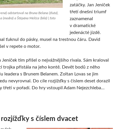
zatáčky. Jan Jeníček
třetí dnešní triumf
vená) odstartoval na Bruna Belana (žlutá),
a (modrá) a Štěpána Melčce (bílá) | foto
zaznamenal
v dramatické
jedenácté jízdě.
al ťuknul do pásky, musel na trestnou čáru. David
el v repete o motor.
 Jeníček tím přišel o nejvážnějšího rivala. Sám kraloval
tí trojka přistála na jeho kontě. Devět bodů z něho
lu leadera s Brunem Belanem. Zoltan Lovas se jim
edu nevyrovnal. Do cíle rozjížďky s číslem deset dorazil
by třetí v pořadí. Do hry vstoupil Adam Nejezchleba…
 rozjížďky s číslem dvacet