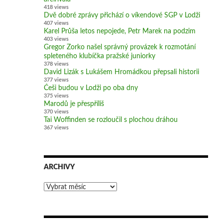
418 views
Dvě dobré zprávy přichází o víkendové SGP v Lodži
407 views
Karel Průša letos nepojede, Petr Marek na podzim
403 views
Gregor Zorko našel správný provázek k rozmotání
spleteného klubíčka pražské juniorky
378 views
David Lizák s Lukášem Hromádkou přepsali historii
377 views
Češi budou v Lodži po oba dny
375 views
Marodů je přespříliš
370 views
Tai Woffinden se rozloučil s plochou dráhou
367 views
ARCHIVY
Archivy