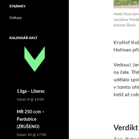
STRÁNKY
Matěj Frýza (čer
Odkazy
Jaroslava Petrák
Antonín Škach
KALENDÁŘ AKCÍ
Kryštof Kub
Hofman přiš
Vedoucí Jan
na čele. Tře
udělalo spo
v tomto ohl
1.liga – Liberec
totiž až co
Srpen 8 @ 14:00
MR 250 ccm –
Pardubice
Verdikt
(ZRUŠENO)
Srpen 10 @ 17:00