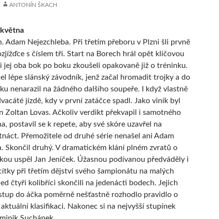
ANTONÍN ŠKACH
 května
. Adam Nejezchleba. Při třetím přeboru v Plzni šli prvně
zjížďce s číslem tři. Start na Borech hrál opět klíčovou
si jej oba bok po boku zkoušeli opakovaně již o tréninku.
el lépe slánský závodník, jenž začal hromadit trojky a do
ku nenarazil na žádného dalšího soupeře. I když vlastně
dvacáté jízdě, kdy v první zatáčce spadl. Jako viník byl
 Zoltan Lovas. Ačkoliv verdikt překvapil i samotného
a, postavil se k repete, aby své skóre uzavřel na
náct. Přemožitele od druhé série nenašel ani Adam
. Skončil druhý. V dramatickém klání plném zvratů o
jkou uspěl Jan Jeníček. Úžasnou podívanou předváděly i
ítky při třetím dějství svého šampionátu na malých
d čtyři kolibříci skončili na jedenácti bodech. Jejich
stup do áčka poměrně nešťastně rozhodlo pravidlo o
aktuální klasifikaci. Nakonec si na nejvyšší stupínek
ominik Suchánek.