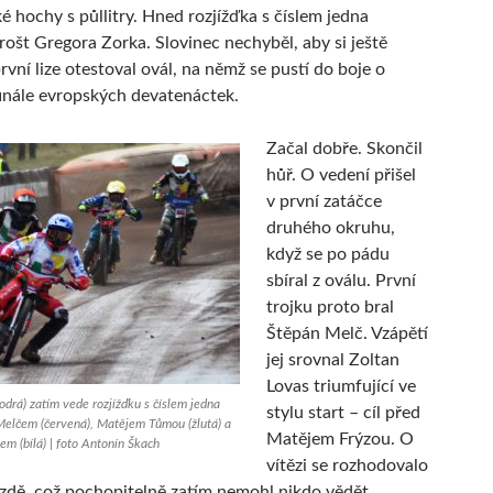
é hochy s půllitry. Hned rozjížďka s číslem jedna
 rošt Gregora Zorka. Slovinec nechyběl, aby si ještě
rvní lize otestoval ovál, na němž se pustí do boje o
inále evropských devatenáctek.
Začal dobře. Skončil
hůř. O vedení přišel
v první zatáčce
druhého okruhu,
když se po pádu
sbíral z oválu. První
trojku proto bral
Štěpán Melč. Vzápětí
jej srovnal Zoltan
Lovas triumfující ve
drá) zatím vede rozjížďku s číslem jedna
stylu start – cíl před
elčem (červená), Matějem Tůmou (žlutá) a
Matějem Frýzou. O
m (bílá) | foto Antonín Škach
vítězi se rozhodovalo
 jízdě, což pochopitelně zatím nemohl nikdo vědět.