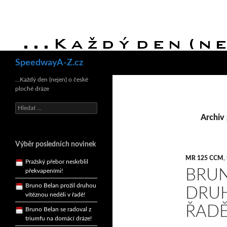
Hledat
SpeedwayA-Z.cz
Bruno Belan se radoval z
triumfu na domácí dráze!
…Každý den (nejen) o české
ploché dráze
Andy Appleton obhájil
dlouhodrážní titul!
Vyhledávání
Archiv
Reprezentační dvojice
brala český titul!
Pražský přebor neskrblil
Výběr posledních novinek
překvapeními!
MR 125 CCM
,
Bruno Belan prožil druhou
BRUN
vítěznou neděli v řadě!
DRUH
Bruno Belan se radoval z
triumfu na domácí dráze!
ŘAD
Andy Appleton obhájil
dlouhodrážní titul!