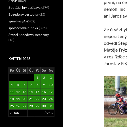
Servis
(862)
první, na č
Soutěže, hry a zábava
(279)
nemohl nic
Speedway cestopisy
(25)
ani Jaroslav
speedwayA-Z
(82)
společenská rubrika
(395)
Ze čtyř zbyl
Štancl Speedway Academy
neporažených
(18)
odvedl Štěp
Matěje Frýz
v rozjížďce
KVĚTEN 2026
Jaroslav Fr
Po
Út
St
Čt
Pá
So
Ne
1
2
3
4
5
6
7
8
9
10
11
12
13
14
15
16
17
18
19
20
21
22
23
24
25
26
27
28
29
30
31
« Dub
Čvn »