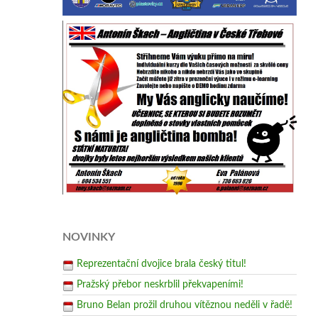
NOVINKY
Reprezentační dvojice brala český titul!
Pražský přebor neskrblil překvapeními!
Bruno Belan prožil druhou vítěznou neděli v řadě!