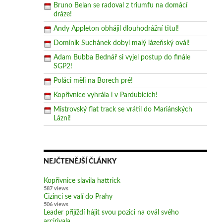
Bruno Belan se radoval z triumfu na domácí
dráze!
Andy Appleton obhájil dlouhodrážní titul!
Dominik Suchánek dobyl malý lázeňský ovál!
Adam Bubba Bednář si vyjel postup do finále
SGP2!
Poláci měli na Borech pré!
Kopřivnice vyhrála i v Pardubicích!
Mistrovský flat track se vrátil do Mariánských
Lázní!
NEJČTENĚJŠÍ ČLÁNKY
Kopřivnice slavila hattrick
587 views
Cizinci se valí do Prahy
506 views
Leader přijíždí hájit svou pozici na ovál svého
arcirivala