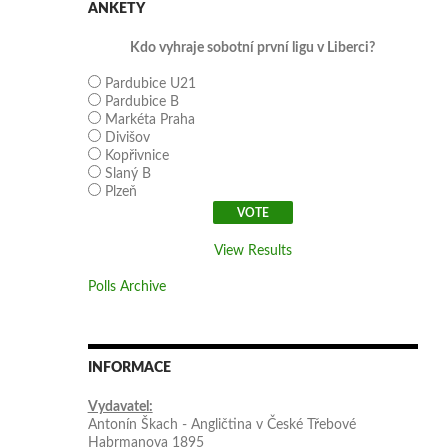
ANKETY
Kdo vyhraje sobotní první ligu v Liberci?
Pardubice U21
Pardubice B
Markéta Praha
Divišov
Kopřivnice
Slaný B
Plzeň
View Results
Polls Archive
INFORMACE
Vydavatel:
Antonín Škach - Angličtina v České Třebové
Habrmanova 1895