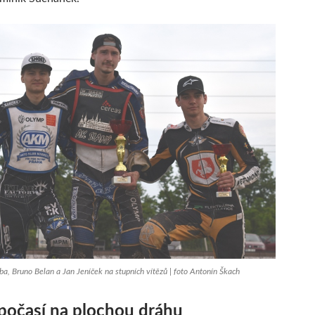
, Bruno Belan a Jan Jeníček na stupních vítězů | foto Antonín Škach
 počasí na plochou dráhu