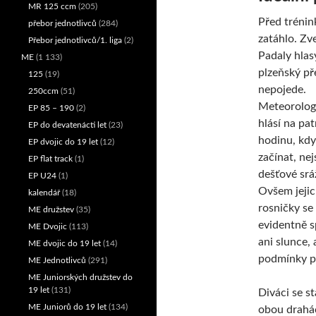
MR 125 ccm
(205)
Před trénin
přebor jednotlivců
(284)
zatáhlo. Zve
Přebor jednotlivců/1. liga
(2)
Padaly hlasy
ME
(1 133)
plzeňský př
125
(19)
nepojede.
250ccm
(51)
Meteorolog
EP 85 – 190
(2)
hlásí na pa
EP do devatenácti let
(23)
hodinu, kdy
EP dvojic do 19 let
(12)
začínat, nejs
EP flat track
(1)
dešťové srá
EP U24
(1)
Ovšem jeji
kalendář
(18)
rosničky se
ME družstev
(35)
evidentně s
ME Dvojic
(113)
ani slunce,
ME dvojic do 19 let
(14)
podmínky p
ME Jednotlivců
(291)
ME Juniorských družstev do
19 let
(131)
Diváci se s
ME Juniorů do 19 let
(134)
obou drahác