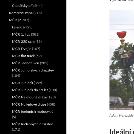
Čtenářský příběh
(4)
Komerční zóna
(218)
MČR
(2 707)
kalendář
(23)
MČR 1. liga
(381)
MČR 250 ccm
(89)
MČR Dvojic
(167)
MČR flat track
(59)
MČR Jednotlivců
(282)
MČR Juniorských družstev
(184)
MČR Juniorů
(359)
MČR Juniorů do 19 let
(138)
MČR Na dlouhé dráze
(123)
MČR Na ledové dráze
(458)
MČR terénních motocyklů
Adam Nejezchleba
(5)
MČR tříčlenných družstev
(171)
Ideální