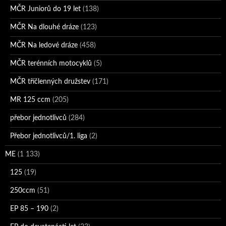
MČR Juniorů do 19 let
(138)
MČR Na dlouhé dráze
(123)
MČR Na ledové dráze
(458)
MČR terénních motocyklů
(5)
MČR tříčlenných družstev
(171)
MR 125 ccm
(205)
přebor jednotlivců
(284)
Přebor jednotlivců/1. liga
(2)
ME
(1 133)
125
(19)
250ccm
(51)
EP 85 – 190
(2)