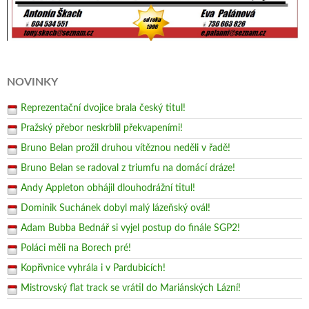
NOVINKY
Reprezentační dvojice brala český titul!
Pražský přebor neskrblil překvapeními!
Bruno Belan prožil druhou vítěznou neděli v řadě!
Bruno Belan se radoval z triumfu na domácí dráze!
Andy Appleton obhájil dlouhodrážní titul!
Dominik Suchánek dobyl malý lázeňský ovál!
Adam Bubba Bednář si vyjel postup do finále SGP2!
Poláci měli na Borech pré!
Kopřivnice vyhrála i v Pardubicích!
Mistrovský flat track se vrátil do Mariánských Lázní!