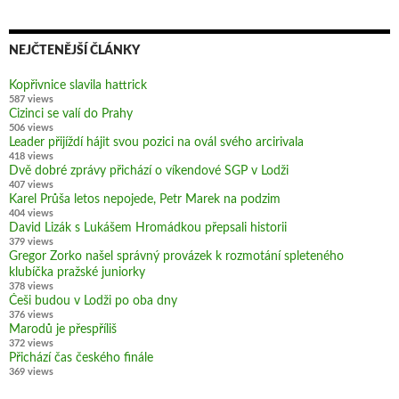
NEJČTENĚJŠÍ ČLÁNKY
Kopřivnice slavila hattrick
587 views
Cizinci se valí do Prahy
506 views
Leader přijíždí hájit svou pozici na ovál svého arcirivala
418 views
Dvě dobré zprávy přichází o víkendové SGP v Lodži
407 views
Karel Průša letos nepojede, Petr Marek na podzim
404 views
David Lizák s Lukášem Hromádkou přepsali historii
379 views
Gregor Zorko našel správný provázek k rozmotání spleteného
klubíčka pražské juniorky
378 views
Češi budou v Lodži po oba dny
376 views
Marodů je přespříliš
372 views
Přichází čas českého finále
369 views