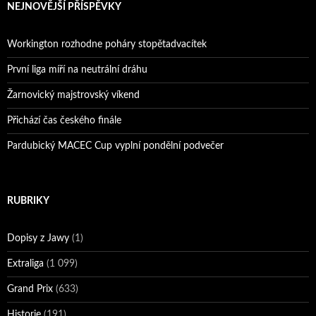
NEJNOVĚJŠÍ PŘÍSPĚVKY
Workington rozhodne poháry stopětadvacítek
První liga míří na neutrální dráhu
Žarnovický majstrovský víkend
Přichází čas českého finále
Pardubický MACEC Cup vyplní pondělní podvečer
RUBRIKY
Dopisy z Jawy
(1)
Extraliga
(1 099)
Grand Prix
(633)
Historie
(191)