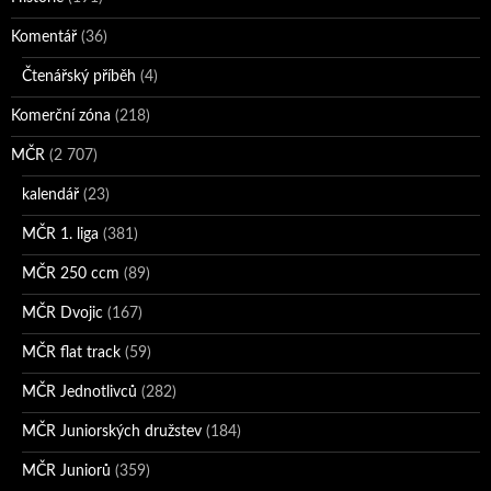
Komentář
(36)
Čtenářský příběh
(4)
Komerční zóna
(218)
MČR
(2 707)
kalendář
(23)
MČR 1. liga
(381)
MČR 250 ccm
(89)
MČR Dvojic
(167)
MČR flat track
(59)
MČR Jednotlivců
(282)
MČR Juniorských družstev
(184)
MČR Juniorů
(359)