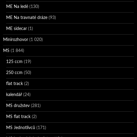
ME Na ledě
(130)
ME Na travnaté dráze
(93)
ME sidecar
(1)
Minirozhovor
(1 020)
MS
(1 844)
125 ccm
(19)
250 ccm
(50)
flat track
(2)
kalendář
(24)
MS družstev
(281)
MS flat track
(2)
MS Jednotlivců
(171)