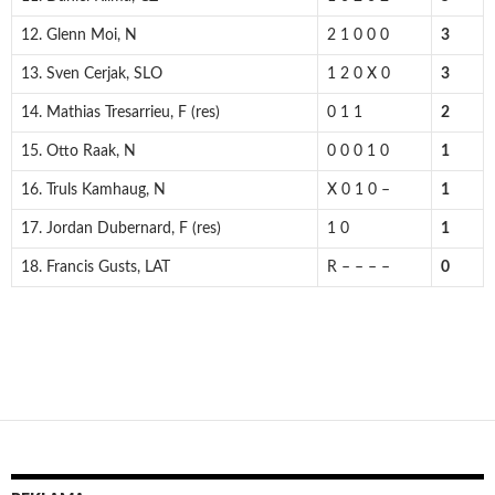
12. Glenn Moi, N
2 1 0 0 0
3
13. Sven Cerjak, SLO
1 2 0 X 0
3
14. Mathias Tresarrieu, F (res)
0 1 1
2
15. Otto Raak, N
0 0 0 1 0
1
16. Truls Kamhaug, N
X 0 1 0 –
1
17. Jordan Dubernard, F (res)
1 0
1
18. Francis Gusts, LAT
R – – – –
0