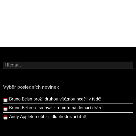
Bruno Belan se radoval z triumfu na domácí dráze!
Vyhledávání
Andy Appleton obhájil dlouhodrážní titul!
Reprezentační dvojice brala český titul!
Výběr posledních novinek
Pražský přebor neskrblil překvapeními!
Bruno Belan prožil druhou vítěznou neděli v řadě!
Bruno Belan se radoval z triumfu na domácí dráze!
Andy Appleton obhájil dlouhodrážní titul!
Reprezentační dvojice brala český titul!