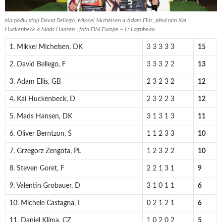
Na pódiu stojí David Bellego, Mikkel Michelsen a Adam Ellis, před ním Kai
Huckenbeck a Mads Hansen | foto FIM Europe – L: Lagubeau
1. Mikkel Michelsen, DK
3 3 3 3 3
15
2. David Bellego, F
3 3 3 2 2
13
3. Adam Ellis, GB
2 3 2 3 2
12
4. Kai Huckenbeck, D
2 3 2 2 3
12
5. Mads Hansen, DK
3 1 3 1 3
11
6. Oliver Berntzon, S
1 1 2 3 3
10
7. Grzegorz Zengota, PL
1 2 3 2 2
10
8. Steven Goret, F
2 2 1 3 1
9
9. Valentin Grobauer, D
3 1 0 1 1
6
10. Michele Castagna, I
0 2 1 2 1
6
11. Daniel Klíma, CZ
1 0 2 0 2
5