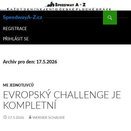
Hledat
SpeedwayA-Z.cz
PŘEJÍT
K
REGISTRACE
OBSAHU
PŘIHLÁSIT SE
WEBU
Archiv pro den: 17.5.2026
ME JEDNOTLIVCŮ
EVROPSKÝ CHALLENGE JE
KOMPLETNÍ
17.5.2026
WERNER SCHAUER