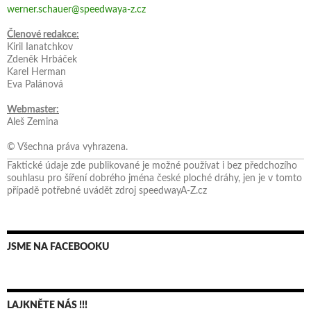
werner.schauer@speedwaya-z.cz
Členové redakce:
Kiril Ianatchkov
Zdeněk Hrbáček
Karel Herman
Eva Palánová
Webmaster:
Aleš Zemina
© Všechna práva vyhrazena.
Faktické údaje zde publikované je možné používat i bez předchozího
souhlasu pro šíření dobrého jména české ploché dráhy, jen je v tomto
případě potřebné uvádět zdroj speedwayA-Z.cz
JSME NA FACEBOOKU
LAJKNĚTE NÁS !!!