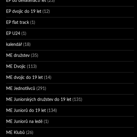
EP do devatenácti let
(23)
EP dvojic do 19 let
(12)
EP flat track
(1)
EP U24
(1)
kalendář
(18)
ME družstev
(35)
ME Dvojic
(113)
ME dvojic do 19 let
(14)
ME Jednotlivců
(291)
ME Juniorských družstev do 19 let
(131)
ME Juniorů do 19 let
(134)
ME Juniorů na ledě
(1)
ME Klubů
(26)