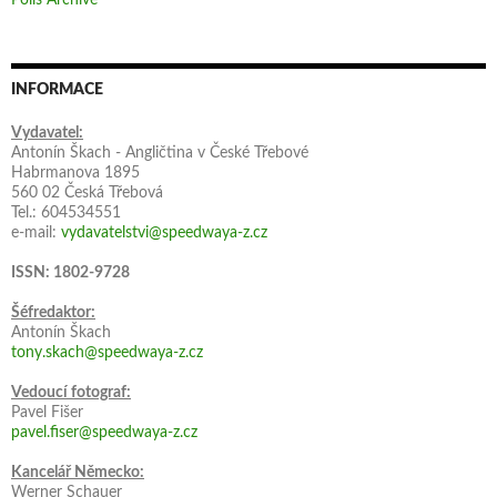
Polls Archive
INFORMACE
Vydavatel:
Antonín Škach - Angličtina v České Třebové
Habrmanova 1895
560 02 Česká Třebová
Tel.: 604534551
e-mail:
vydavatelstvi@speedwaya-z.cz
ISSN: 1802-9728
Šéfredaktor:
Antonín Škach
tony.skach@speedwaya-z.cz
Vedoucí fotograf:
Pavel Fišer
pavel.fiser@speedwaya-z.cz
Kancelář Německo:
Werner Schauer