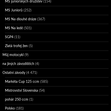
MS juniorských družstev
(154)
MS Juniorů
(252)
MS Na dlouhé dráze
(367)
MS Na ledě
(501)
SGP4
(11)
Zlatá trofej žen
(5)
Můj motocykl
(9)
na jiných závodištích
(4)
Ostatní závody
(4 471)
Markéta Cup 125 ccm
(585)
Mistrovství Slovenska
(54)
pohár 250 ccm
(1)
Polsko
(181)