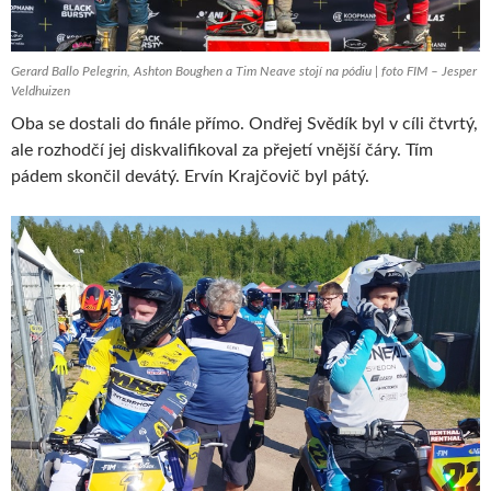
Gerard Ballo Pelegrin, Ashton Boughen a Tim Neave stojí na pódiu | foto FIM – Jesper
Veldhuizen
Oba se dostali do finále přímo. Ondřej Svědík byl v cíli čtvrtý,
ale rozhodčí jej diskvalifikoval za přejetí vnější čáry. Tím
pádem skončil devátý. Ervín Krajčovič byl pátý.