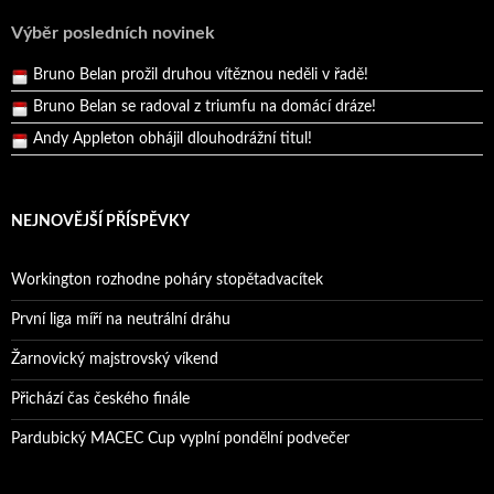
Pražský přebor neskrblil překvapeními!
Výběr posledních novinek
Bruno Belan prožil druhou vítěznou neděli v řadě!
Bruno Belan se radoval z triumfu na domácí dráze!
Andy Appleton obhájil dlouhodrážní titul!
Reprezentační dvojice brala český titul!
NEJNOVĚJŠÍ PŘÍSPĚVKY
Workington rozhodne poháry stopětadvacítek
První liga míří na neutrální dráhu
Žarnovický majstrovský víkend
Přichází čas českého finále
Pardubický MACEC Cup vyplní pondělní podvečer