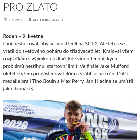
PRO ZLATO
9.5.2026
ANTONÍN ŠKACH
Roden – 9. května
Loni nestartoval, aby se soustředil na SGP2. Ale letos se
vrátil do světového poháru do třiadvaceti let. Kraloval všem
rozjížďkám s výjimkou jediné, kde vinou technických
problémů nestihnul startovní limit. Ve finále Jake Mulford
uletěl čtyřem pronásledovatelům a vrátil se na trůn. Další
medaile brali Tino Bouin a Max Perry. Jan Hlačina se umístil
jako dvanáctý.