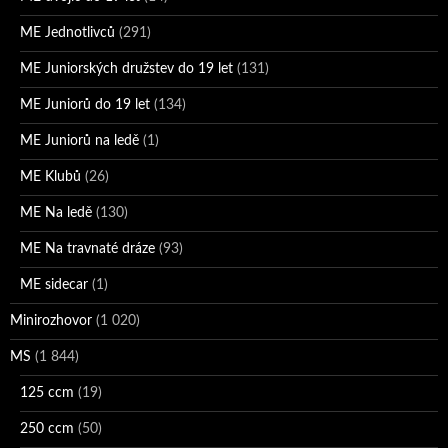
ME Jednotlivců
(291)
ME Juniorských družstev do 19 let
(131)
ME Juniorů do 19 let
(134)
ME Juniorů na ledě
(1)
ME Klubů
(26)
ME Na ledě
(130)
ME Na travnaté dráze
(93)
ME sidecar
(1)
Minirozhovor
(1 020)
MS
(1 844)
125 ccm
(19)
250 ccm
(50)