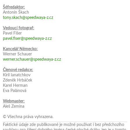
Šéfredaktor:
Antonín Škach
tony.skach@speedwaya-z.cz
Vedoucí fotograf:
Pavel Fišer
pavel.fiser@speedwaya-z.cz
Kancelář Německo:
Werner Schauer
werner.schauer@speedwaya-z.cz
Členové redakce:
Kiril Ianatchkov
Zdeněk Hrbáček
Karel Herman
Eva Palánová
Webmaster:
Aleš Zemina
© Všechna práva vyhrazena.
Faktické údaje zde publikované je možné používat i bez předchozího
souhlasu pro šíření dobrého jména české ploché dráhy, jen je v tomto