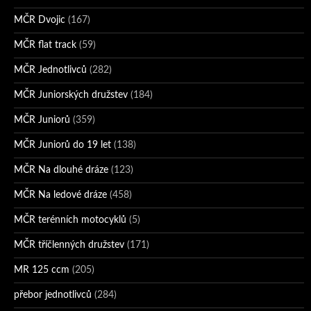
MČR Dvojic
(167)
MČR flat track
(59)
MČR Jednotlivců
(282)
MČR Juniorských družstev
(184)
MČR Juniorů
(359)
MČR Juniorů do 19 let
(138)
MČR Na dlouhé dráze
(123)
MČR Na ledové dráze
(458)
MČR terénních motocyklů
(5)
MČR tříčlenných družstev
(171)
MR 125 ccm
(205)
přebor jednotlivců
(284)