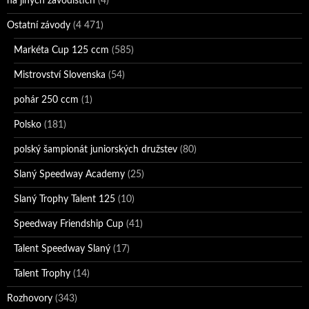
na jiných závodištích
(4)
Ostatní závody
(4 471)
Markéta Cup 125 ccm
(585)
Mistrovství Slovenska
(54)
pohár 250 ccm
(1)
Polsko
(181)
polský šampionát juniorských družstev
(80)
Slaný Speedway Academy
(25)
Slaný Trophy Talent 125
(10)
Speedway Friendship Cup
(41)
Talent Speedway Slaný
(17)
Talent Trophy
(14)
Rozhovory
(343)