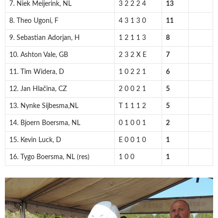
7. Niek Meijerink, NL
3 2 2 2 4
13
8. Theo Ugoni, F
4 3 1 3 0
11
9. Sebastian Adorjan, H
1 2 1 1 3
8
10. Ashton Vale, GB
2 3 2 X E
7
11. Tim Widera, D
1 0 2 2 1
6
12. Jan Hlačina, CZ
2 0 0 2 1
5
13. Nynke Sijbesma,NL
T 1 1 1 2
5
14. Bjoern Boersma, NL
0 1 0 0 1
2
15. Kevin Luck, D
E 0 0 1 0
1
16. Tygo Boersma, NL (res)
1 0 0
1