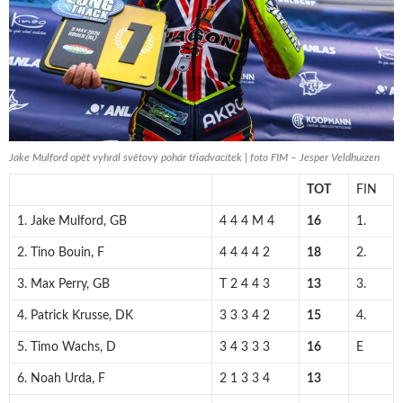
Jake Mulford opět vyhrál světový pohár třiadvacítek | foto FIM – Jesper Veldhuizen
TOT
FIN
1. Jake Mulford, GB
4 4 4 M 4
16
1.
2. Tino Bouin, F
4 4 4 4 2
18
2.
3. Max Perry, GB
T 2 4 4 3
13
3.
4. Patrick Krusse, DK
3 3 3 4 2
15
4.
5. Timo Wachs, D
3 4 3 3 3
16
E
6. Noah Urda, F
2 1 3 3 4
13