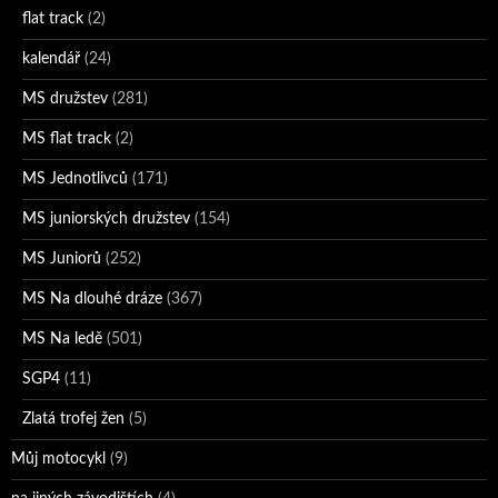
flat track
(2)
kalendář
(24)
MS družstev
(281)
MS flat track
(2)
MS Jednotlivců
(171)
MS juniorských družstev
(154)
MS Juniorů
(252)
MS Na dlouhé dráze
(367)
MS Na ledě
(501)
SGP4
(11)
Zlatá trofej žen
(5)
Můj motocykl
(9)