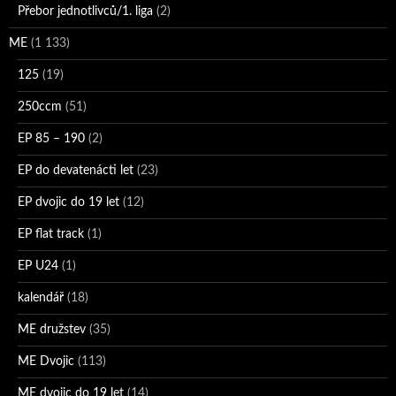
Přebor jednotlivců/1. liga
(2)
ME
(1 133)
125
(19)
250ccm
(51)
EP 85 – 190
(2)
EP do devatenácti let
(23)
EP dvojic do 19 let
(12)
EP flat track
(1)
EP U24
(1)
kalendář
(18)
ME družstev
(35)
ME Dvojic
(113)
ME dvojic do 19 let
(14)