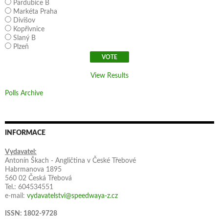
Pardubice B
Markéta Praha
Divišov
Kopřivnice
Slaný B
Plzeň
View Results
Polls Archive
INFORMACE
Vydavatel:
Antonín Škach - Angličtina v České Třebové
Habrmanova 1895
560 02 Česká Třebová
Tel.: 604534551
e-mail:
vydavatelstvi@speedwaya-z.cz
ISSN: 1802-9728