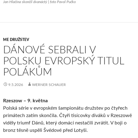
Jan Hlačina skončil dvanáctý | foto Pavol Pučko
ME DRUŽSTEV
DÁNOVÉ SEBRALI V
POLSKU EVROPSKÝ TITUL
POLÁKŮM
9.5.2026
WERNER SCHAUER
Rzeszow – 9. května
Polská série v evropském šampionátu družstev po čtyřech
primátech zatím skončila. Čtyři tisícovky diváků v Rzeszowě
viděly triumf Dánů, který domácí nestačili zvrátit. V boji o
bronz těsně uspěli Švédové před Lotyši.