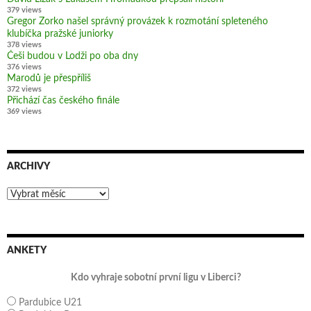
379 views
Gregor Zorko našel správný provázek k rozmotání spleteného
klubíčka pražské juniorky
378 views
Češi budou v Lodži po oba dny
376 views
Marodů je přespříliš
372 views
Přichází čas českého finále
369 views
ARCHIVY
Archivy
ANKETY
Kdo vyhraje sobotní první ligu v Liberci?
Pardubice U21