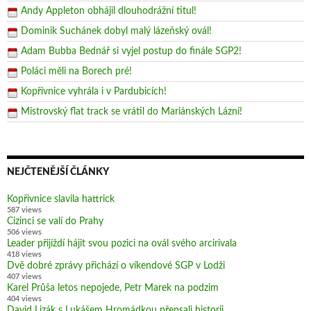
Andy Appleton obhájil dlouhodrážní titul!
Dominik Suchánek dobyl malý lázeňský ovál!
Adam Bubba Bednář si vyjel postup do finále SGP2!
Poláci měli na Borech pré!
Kopřivnice vyhrála i v Pardubicích!
Mistrovský flat track se vrátil do Mariánských Lázní!
NEJČTENĚJŠÍ ČLÁNKY
Kopřivnice slavila hattrick
587 views
Cizinci se valí do Prahy
506 views
Leader přijíždí hájit svou pozici na ovál svého arcirivala
418 views
Dvě dobré zprávy přichází o víkendové SGP v Lodži
407 views
Karel Průša letos nepojede, Petr Marek na podzim
404 views
David Lizák s Lukášem Hromádkou přepsali historii