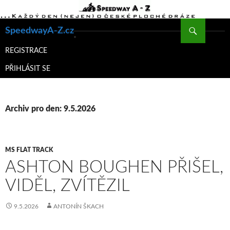
Hledat
SpeedwayA-Z.cz
PŘEJÍT
K
REGISTRACE
OBSAHU
PŘIHLÁSIT SE
WEBU
Archiv pro den: 9.5.2026
MS FLAT TRACK
ASHTON BOUGHEN PŘIŠEL,
VIDĚL, ZVÍTĚZIL
9.5.2026
ANTONÍN ŠKACH