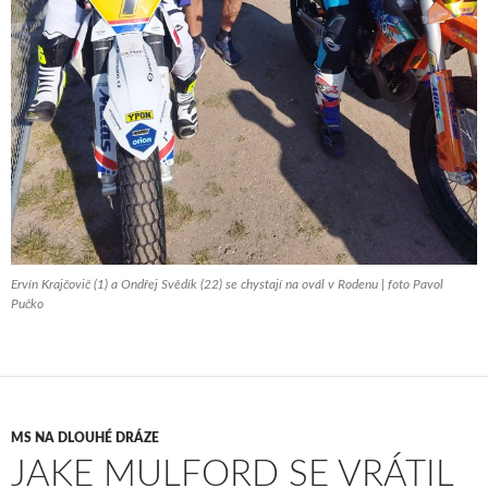
Ervín Krajčovič (1) a Ondřej Svědík (22) se chystají na ovál v Rodenu | foto Pavol
Pučko
MS NA DLOUHÉ DRÁZE
JAKE MULFORD SE VRÁTIL