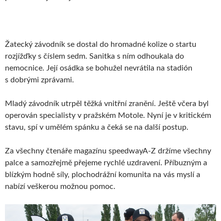
Žatecký závodník se dostal do hromadné kolize o startu
rozjížďky s číslem sedm. Sanitka s ním odhoukala do
nemocnice. Její osádka se bohužel nevrátila na stadión
s dobrými zprávami.
Mladý závodník utrpěl těžká vnitřní zranění. Ještě včera byl
operován specialisty v pražském Motole. Nyní je v kritickém
stavu, spí v umělém spánku a čeká se na další postup.
Za všechny čtenáře magazínu speedwayA-Z držíme všechny
palce a samozřejmě přejeme rychlé uzdravení. Příbuzným a
blízkým hodně síly, plochodrážní komunita na vás myslí a
nabízí veškerou možnou pomoc.