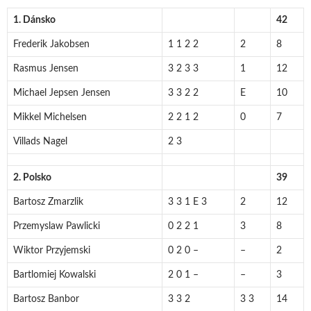
1. Dánsko
42
Frederik Jakobsen
1 1 2 2
2
8
Rasmus Jensen
3 2 3 3
1
12
Michael Jepsen Jensen
3 3 2 2
E
10
Mikkel Michelsen
2 2 1 2
0
7
Villads Nagel
2 3
2. Polsko
39
Bartosz Zmarzlik
3 3 1 E 3
2
12
Przemyslaw Pawlicki
0 2 2 1
3
8
Wiktor Przyjemski
0 2 0 –
–
2
Bartlomiej Kowalski
2 0 1 –
–
3
Bartosz Banbor
3 3 2
3 3
14