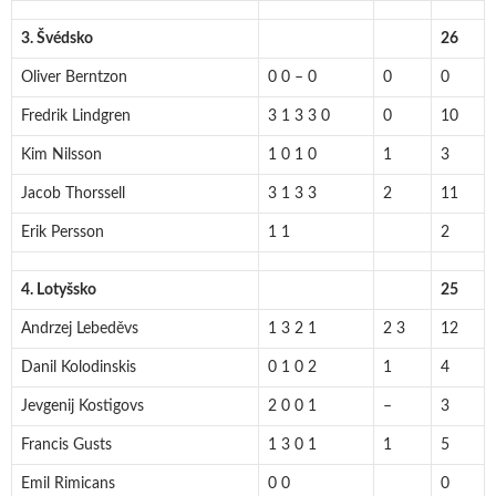
3. Švédsko
26
Oliver Berntzon
0 0 – 0
0
0
Fredrik Lindgren
3 1 3 3 0
0
10
Kim Nilsson
1 0 1 0
1
3
Jacob Thorssell
3 1 3 3
2
11
Erik Persson
1 1
2
4. Lotyšsko
25
Andrzej Lebeděvs
1 3 2 1
2 3
12
Danil Kolodinskis
0 1 0 2
1
4
Jevgenij Kostigovs
2 0 0 1
–
3
Francis Gusts
1 3 0 1
1
5
Emil Rimicans
0 0
0