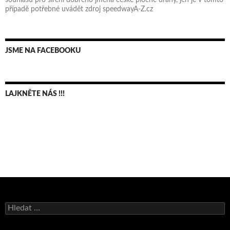
případě potřebné uvádět zdroj speedwayA-Z.cz
JSME NA FACEBOOKU
LAJKNĚTE NÁS !!!
Bruno Belan se radoval z triumfu na domácí dráze!
Vyhledávání
Andy Appleton obhájil dlouhodrážní titul!
Reprezentační dvojice brala český titul!