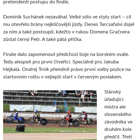
pretendenti postupu do finále.
Dominik Suchánek nezaváhal. Velké sólo ve stylu start – cíl
mu otevřelo brány nejklíčovější jízdy. Denes Tarcsafalvi dojel
za ním a také postoupil, kdežto v rukou Domena Gračnera
zůstal černý Petr. A také pátá příčka.
Finále dalo zapomenout předchozí boje na borském ovále.
Tedy alespoň pro první čtveřici. Speciálně pro Jakuba
Hejkala. Ondrej Trník přeměnil právo první volby pozice na
startovním roštu v nejlepší start s červeným povlakem.
Slánský
úřadující
mistra ale
slovenského
závodníka ve
druhém kole
předčil. Třetí