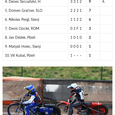
4. Denes Tarcsafalvi, H
3 3 1 2
9
4.
5. Domen Gračner, SLO
2 2 2 1
7
6. Nikolas Pergl, Slaný
1 1 2 2
6
7. Denis Cioclei, ROM
0 2 F 1
3
8. Jan Dědek, Plzeň
1 0 1 0
2
9. Matyáš Holec, Slaný
0 0 0 1
1
10. Vít Kubal, Plzeň
1 – – –
1