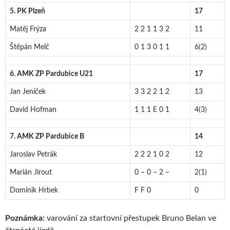
5. PK Plzeň
17
Matěj Frýza
2 2 1 1 3 2
11
Štěpán Melč
0 1 3 0 1 1
6(2)
6. AMK ZP Pardubice U21
17
Jan Jeníček
3 3 2 2 1 2
13
David Hofman
1 1 1 E 0 1
4(3)
7. AMK ZP Pardubice B
14
Jaroslav Petrák
2 2 2 1 0 2
12
Marián Jirout
0 – 0 – 2 –
2(1)
Dominik Hrbek
F F 0
0
Poznámka:
varování za startovní přestupek Bruno Belan ve