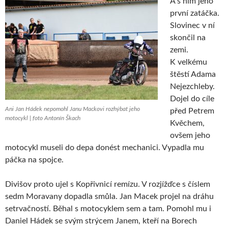
A s ním jeho
první zatáčka.
Slovinec v ní
skončil na
zemi.
K velkému
štěstí Adama
Nejezchleby.
Dojel do cíle
Ani Jan Hádek nepomohl Janu Mackovi rozhýbat jeho
před Petrem
motocykl | foto Antonín Škach
Kvěchem,
ovšem jeho
motocykl museli do depa donést mechanici. Vypadla mu
páčka na spojce.
Divišov proto ujel s Kopřivnicí remízu. V rozjížďce s číslem
sedm Moravany dopadla smůla. Jan Macek projel na dráhu
setrvačností. Běhal s motocyklem sem a tam. Pomohl mu i
Daniel Hádek se svým strýcem Janem, kteří na Borech