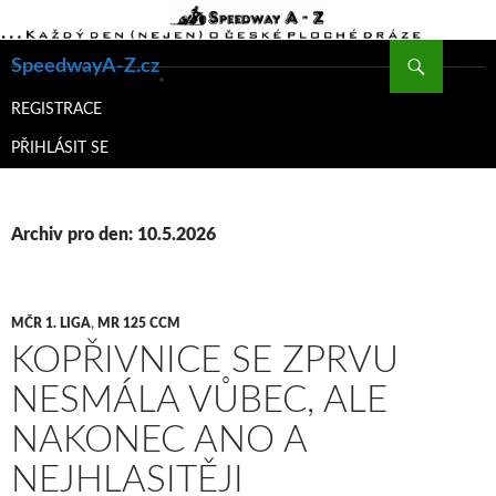
Hledat
SpeedwayA-Z.cz
PŘEJÍT
K
REGISTRACE
OBSAHU
PŘIHLÁSIT SE
WEBU
Archiv pro den: 10.5.2026
MČR 1. LIGA
,
MR 125 CCM
KOPŘIVNICE SE ZPRVU
NESMÁLA VŮBEC, ALE
NAKONEC ANO A
NEJHLASITĚJI