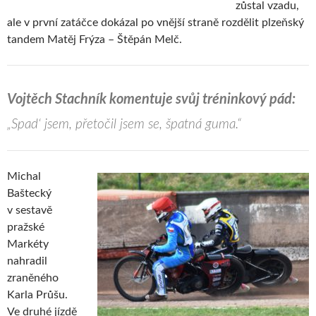
zůstal vzadu,
ale v první zatáčce dokázal po vnější straně rozdělit plzeňský
tandem Matěj Frýza – Štěpán Melč.
Vojtěch Stachník komentuje svůj tréninkový pád:
„Spad‘ jsem, přetočil jsem se, špatná guma.“
Michal
Baštecký
v sestavě
pražské
Markéty
nahradil
zraněného
Karla Průšu.
Ve druhé jízdě