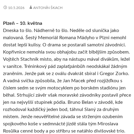
10.5.2026
ANTONÍN ŠKACH
Plzeň – 10. května
Dneska to šlo. Nádherně to šlo. Neděle od sluníčka jako
malovaná. Šestý Memoriál Romana Mádyho v Plzni nemohl
dostat lepší kulisy. O drama se postarali samotní závodníci.
Kopřivnice nemohla svou obhajobu začít blbějším způsobem.
Vojtěch Stachník místo, aby na nástupu mával divákům, ležel
v sanitce. Tréninkový pád zaplaťpánbůh neodskákal žádným
zraněním. Jenže pak se z oválu dvakrát sbíral i Gregor Zorko.
A vadná svíčka způsobila, že Jan Macek před rozjížďkou s
číslem sedm se svým motocyklem po borském stadiónu jen
běhal. Strhující závěr však moravské závodníky postavil přece
jen na nejvyšší stupínek pódia. Bruno Belan v závodě, kde
rozhodoval každičký jeden bod, táhnul Slaný za druhým
místem. Jenže neuvěřitelné závada se strženým ozubením
spojkového koše v sedmnácté jízdě stála tým Miroslava
Rosůlka cenné body a po stříbru se natáhlo divišovské trio.