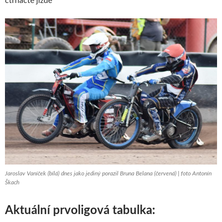
čtrnácté jízdě
Jaroslav Vaníček (bílá) dnes jako jediný porazil Bruna Belana (červená) | foto Antonín
Škach
Aktuální prvoligová tabulka: