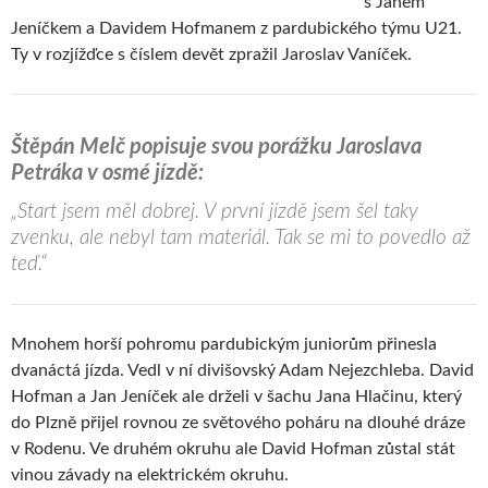
s Janem
Jeníčkem a Davidem Hofmanem z pardubického týmu U21.
Ty v rozjížďce s číslem devět zpražil Jaroslav Vaníček.
Štěpán Melč popisuje svou porážku Jaroslava
Petráka v osmé jízdě:
„Start jsem měl dobrej. V první jízdě jsem šel taky
zvenku, ale nebyl tam materiál. Tak se mi to povedlo až
teď.“
Mnohem horší pohromu pardubickým juniorům přinesla
dvanáctá jízda. Vedl v ní divišovský Adam Nejezchleba. David
Hofman a Jan Jeníček ale drželi v šachu Jana Hlačinu, který
do Plzně přijel rovnou ze světového poháru na dlouhé dráze
v Rodenu. Ve druhém okruhu ale David Hofman zůstal stát
vinou závady na elektrickém okruhu.