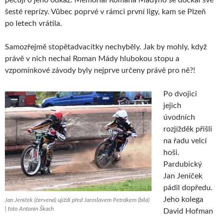
šesté reprízy. Vůbec poprvé v rámci první ligy, kam se Plzeň
po letech vrátila.
Samozřejmě stopětadvacítky nechyběly. Jak by mohly, když
právě v nich nechal Roman Mády hlubokou stopu a
vzpomínkové závody byly nejprve určeny právě pro ně?!
Po dvojici
jejich
úvodních
rozjížděk přišli
na řadu velcí
hoši.
Pardubický
Jan Jeníček
pádil dopředu.
Jeho kolega
Jan Jeníček (červená) ujíždí před Jaroslavem Petrákem (bílá)
| foto Antonín Škach
David Hofman