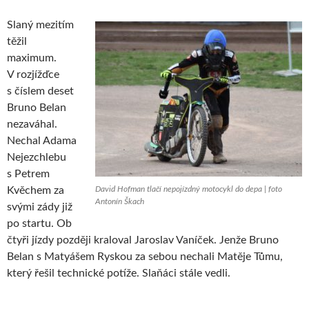
Slaný mezitím
těžil
maximum.
V rozjížďce
s číslem deset
Bruno Belan
nezaváhal.
Nechal Adama
Nejezchlebu
s Petrem
Kvěchem za
David Hofman tlačí nepojízdný motocykl do depa | foto
Antonín Škach
svými zády již
po startu. Ob
čtyři jízdy později kraloval Jaroslav Vaníček. Jenže Bruno
Belan s Matyášem Ryskou za sebou nechali Matěje Tůmu,
který řešil technické potíže. Slaňáci stále vedli.