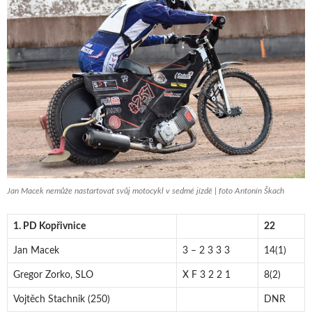
Jan Macek nemůže nastartovat svůj motocykl v sedmé jízdě | foto Antonín Škach
1. PD Kopřivnice
22
Jan Macek
3 – 2 3 3 3
14(1)
Gregor Zorko, SLO
X F 3 2 2 1
8(2)
Vojtěch Stachnik (250)
DNR