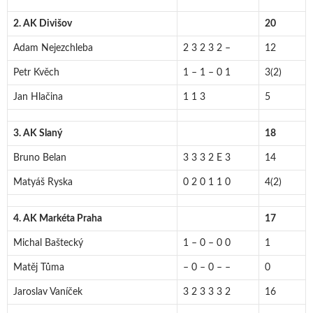
2. AK Divišov
20
Adam Nejezchleba
2 3 2 3 2 –
12
Petr Kvěch
1 – 1 – 0 1
3(2)
Jan Hlačina
1 1 3
5
3. AK Slaný
18
Bruno Belan
3 3 3 2 E 3
14
Matyáš Ryska
0 2 0 1 1 0
4(2)
4. AK Markéta Praha
17
Michal Baštecký
1 – 0 – 0 0
1
Matěj Tůma
– 0 – 0 – –
0
Jaroslav Vaníček
3 2 3 3 3 2
16