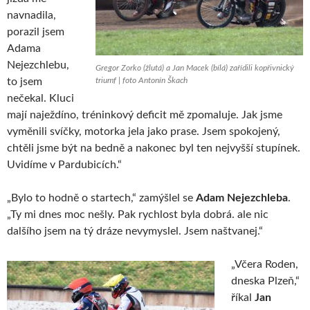
navnadila,
porazil jsem
Adama
Nejezchlebu,
Gregor Zorko (žlutá) a Jan Macek (bílá) zařídili kopřivnický
to jsem
triumf | foto Antonín Škach
nečekal. Kluci
mají naježdíno, tréninkový deficit mě zpomaluje. Jak jsme
vyměnili svíčky, motorka jela jako prase. Jsem spokojený,
chtěli jsme být na bedně a nakonec byl ten nejvyšší stupínek.
Uvidíme v Pardubicích.“
„Bylo to hodně o startech,“ zamýšlel se
Adam Nejezchleba
.
„Ty mi dnes moc nešly. Pak rychlost byla dobrá. ale nic
dalšího jsem na tý dráze nevymyslel. Jsem naštvanej.“
„Včera Roden,
dneska Plzeň,“
říkal
Jan