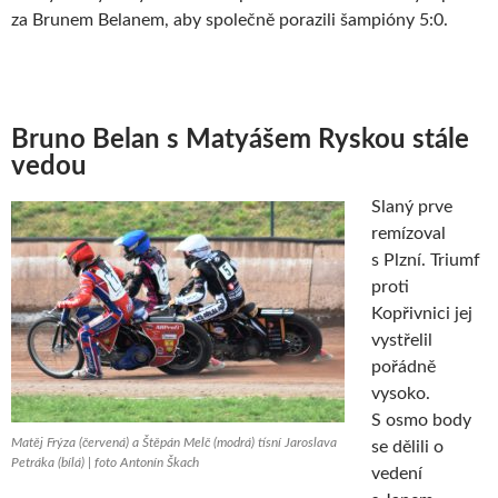
za Brunem Belanem, aby společně porazili šampióny 5:0.
Bruno Belan s Matyášem Ryskou stále
vedou
Slaný prve
remízoval
s Plzní. Triumf
proti
Kopřivnici jej
vystřelil
pořádně
vysoko.
S osmo body
Matěj Frýza (červená) a Štěpán Melč (modrá) tísní Jaroslava
se dělili o
Petráka (bílá) | foto Antonín Škach
vedení