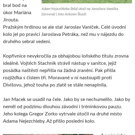
bral bod na
Adam Nejezchleba (bílá) útočí na Jaroslava Vaníčka
úkor Mariána
(červená) | foto Antonín Škach
Jirouta.
Pražským hrdinou se ale stal Jaroslav Vaníček. Celé úvodní
kolo jel po pravici Jaroslava Petráka, než mu v nájezdu do
druhého sebral vedení.
Kopřivnice nevykročila za obhajobou loňského titulu zrovna
ideálně. Vojtěch Stachník strávil nástup v sanitce, jejíž
posádka naštěstí nepřišla na žádná zranění. Pak přišla
rozjížďka s číslem tři. Moravané v ní nastoupili proti
Divišovu, jehož touha po zlatě se stále nenaplnila.
Jan Macek se usadil na čele. Jako by se nechumelilo. Jako by
neměl od podzimu dlouhou závodní i tréninkovou pauzu.
Jeho kolega Gregor Zorko vytrvale útočil na druhé místo
Adama Nejezchleby. Až přišlo poslední kolo.