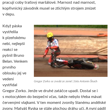
pracují coby traťový maršálové. Marnost nad marnost,
kopřivnický závodník musel se ztichlým strojem zmizet
v depu.
Když páska
vystřelila
k plzeňskému
nebi, nejlepší
reakcí se
pyšnil Bruno
Belan. Venkem
prvního
oblouku jej ve
vedení
Gregor Zorko se zvedá ze země | foto Antonín Škach
vystřídal
Gregor Zorko. Jenže ve druhé zatáčce upadl. Dostal se i
s motocyklem do bezpeční včas, takže nebylo třeba mávat
červenými vlajkami. V ten moment zvonily Slanému andělské
zvony. Matyáš Ryska se stále plochou dráhu učí. A nyní pádil