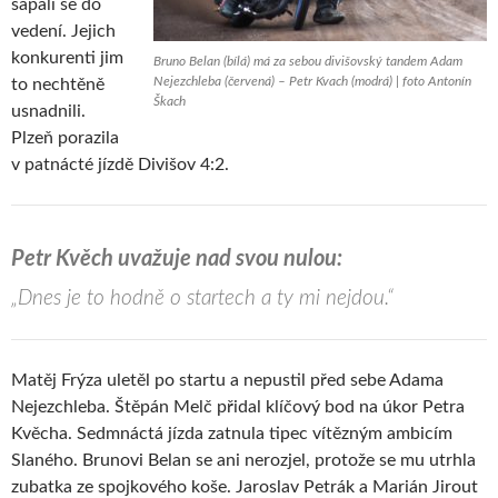
sápali se do
vedení. Jejich
konkurenti jim
Bruno Belan (bílá) má za sebou divišovský tandem Adam
Nejezchleba (červená) – Petr Kvach (modrá) | foto Antonín
to nechtěně
Škach
usnadnili.
Plzeň porazila
v patnácté jízdě Divišov 4:2.
Petr Kvěch uvažuje nad svou nulou:
„Dnes je to hodně o startech a ty mi nejdou.“
Matěj Frýza uletěl po startu a nepustil před sebe Adama
Nejezchleba. Štěpán Melč přidal klíčový bod na úkor Petra
Kvěcha. Sedmnáctá jízda zatnula tipec vítězným ambicím
Slaného. Brunovi Belan se ani nerozjel, protože se mu utrhla
zubatka ze spojkového koše. Jaroslav Petrák a Marián Jirout