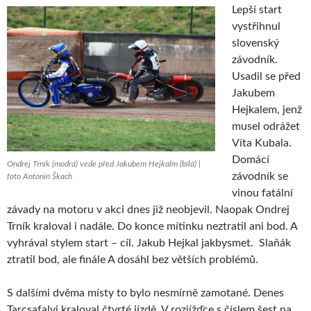
Lepší start
vystřihnul
slovenský
závodník.
Usadil se před
Jakubem
Hejkalem, jenž
musel odrážet
Víta Kubala.
Domácí
Ondrej Trník (modrá) vede před Jakubem Hejkalm (bílá) |
závodník se
foto Antonín Škach
vinou fatální
závady na motoru v akci dnes již neobjevil. Naopak Ondrej
Trník kraloval i nadále. Do konce mítinku neztratil ani bod. A
vyhrával stylem start – cíl. Jakub Hejkal jakbysmet. Slaňák
ztratil bod, ale finále A dosáhl bez větších problémů.
S dalšími dvěma místy to bylo nesmírně zamotané. Denes
Tarcsafalvi kraloval čtvrté jízdě. V rozjížďce s číslem šest na