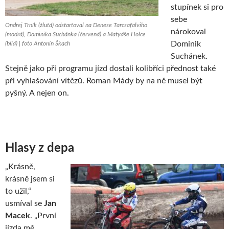
stupínek si pro
sebe
Ondrej Trník (žlutá) odstartoval na Denese Tarcsafalviho
nárokoval
(modrá), Dominika Suchánka (červená) a Matyáše Holce
Dominik
(bílá) | foto Antonín Škach
Suchánek.
Stejně jako při programu jízd dostali kolibříci přednost také
při vyhlašování vítězů. Roman Mády by na ně musel být
pyšný. A nejen on.
Hlasy z depa
„Krásně,
krásně jsem si
to užil,“
usmíval se
Jan
Macek
. „První
jízda mě