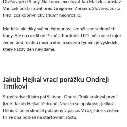
Divišov před Slaný. Na konec exceloval Jan Macek. Jaroslav
Vaníček odstartoval před Gregorem Zorkem. Slovinec zůstal
třetí, což kopřivnický triumf neohrozilo.
Markéta ale díky svému čahounovi skončila se sedmnácti
body. Ale na rozdíl od Plzně a Pardubic U21 měla více trojek.
Jeden bod rozdílu mezi třetím a šestým týmem je výsledek,
který každý den nevídáme.
Jakub Hejkal vrací porážku Ondreji
Trníkovi
Stopětadvacítkám patřil úvod. Ondrej Trník kraloval první
jízdě. Jakub Hejkal té druhé. Musela se opakovat, jelikož
Denis Cioclei skončil polapený v pásce. V rozjížďce s číslem
tři se oba potkali na startovním roštu.