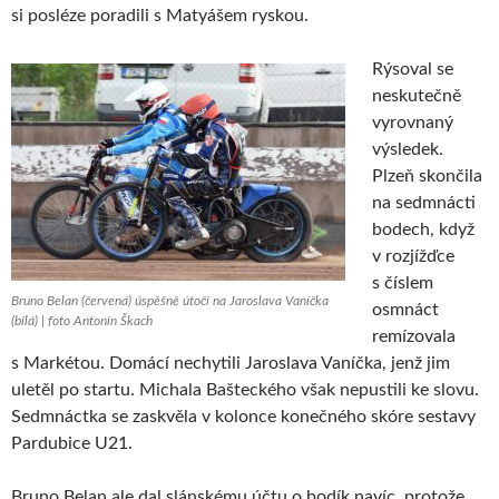
si posléze poradili s Matyášem ryskou.
Rýsoval se
neskutečně
vyrovnaný
výsledek.
Plzeň skončila
na sedmnácti
bodech, když
v rozjížďce
s číslem
Bruno Belan (červená) úspěšně útočí na Jaroslava Vaníčka
osmnáct
(bílá) | foto Antonín Škach
remízovala
s Markétou. Domácí nechytili Jaroslava Vaníčka, jenž jim
uletěl po startu. Michala Bašteckého však nepustili ke slovu.
Sedmnáctka se zaskvěla v kolonce konečného skóre sestavy
Pardubice U21.
Bruno Belan ale dal slánskému účtu o bodík navíc, protože