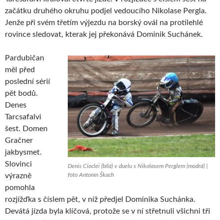
začátku druhého okruhu podjel vedoucího Nikolase Pergla.
Jenže při svém třetím výjezdu na borský ovál na protilehlé
rovince sledovat, kterak jej překonává Dominik Suchánek.
Pardubičan
měl před
poslední sérií
pět bodů.
Denes
Tarcsafalvi
šest. Domen
Gračner
jakbysmet.
Slovinci
Denis Cioclei (bílá) v duelu s Nikolasem Perglem (modrá) |
výrazně
foto Antonín Škach
pomohla
rozjížďka s číslem pět, v níž předjel Dominika Suchánka.
Devátá jízda byla klíčová, protože se v ní střetnuli všichni tři