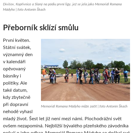
Divišov, Kopřivnice a Slaný na pódiu první ligy, jež se jela jako Memoriál Romana
Mádyho | foto Antonín Škach
Přeborník sklízí smůlu
První květen.
Státní svátek,
významný den
v kalendáři
opěvovaný
básníky i
politiky. Ale
také datum,
kdy zbytečně
při dopravní
Memoriál Romana Mádyho může začít | foto Antonín Škach
nehodě vyhasl
mladý život. Šest let již není mezi námi. Plochodrážní svět
ovšem nezapomíná. Nejbližší bývalého plzeňského závodníka
pečují o jeho odkaz. Memoriál Romana Mádyho se dočkal své