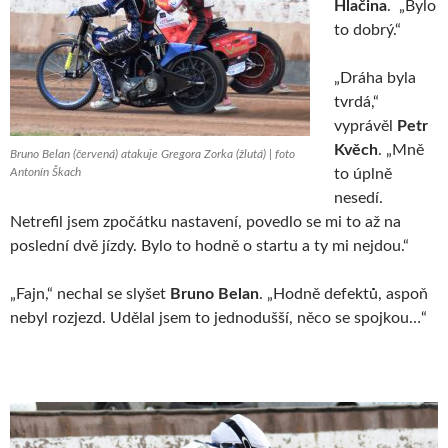
Hlačina
. „Bylo
to dobrý.“
„Dráha byla
tvrdá,“
vyprávěl
Petr
Kvěch
. „Mně
Bruno Belan (červená) atakuje Gregora Zorka (žlutá) | foto
Antonín Škach
to úplně
nesedí.
Netrefil jsem zpočátku nastavení, povedlo se mi to až na
poslední dvě jízdy. Bylo to hodně o startu a ty mi nejdou.“
„Fajn,“ nechal se slyšet
Bruno Belan
. „Hodně defektů, aspoň
nebyl rozjezd. Udělal jsem to jednodušší, něco se spojkou…“