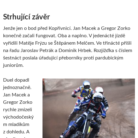
Strhující závěr
Jenže jen o bod před Kopřivnicí. Jan Macek a Gregor Zorko
konečně začali fungovat. Oba a naplno. V jedenácté jízdě
vyřídili Matěje Frýzu se Štěpánem Melčem. Ve třinácté přišli
na řadu Jaroslav Petrák a Dominik Hrbek. Rozjížďka s číslem
šestnáct poslala úřadující přeborníky proti pardubickým
juniorům.
Duel dopadl
jednoznačně.
Jan Macek a
Gregor Zorko
rychle zmizeli
východočeský
m mladíkům
z dohledu. A