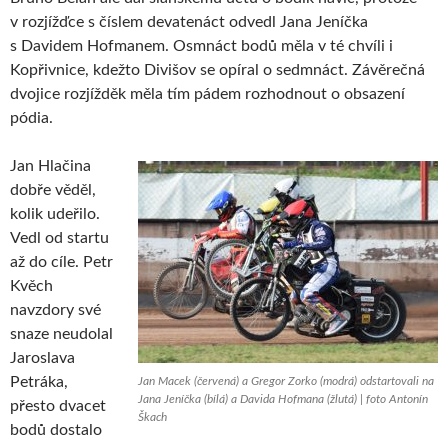
v rozjížďce s číslem devatenáct odvedl Jana Jeníčka
s Davidem Hofmanem. Osmnáct bodů měla v té chvíli i
Kopřivnice, kdežto Divišov se opíral o sedmnáct. Závěrečná
dvojice rozjížděk měla tím pádem rozhodnout o obsazení
pódia.
Jan Hlačina
dobře věděl,
kolik udeřilo.
Vedl od startu
až do cíle. Petr
Kvěch
navzdory své
snaze neudolal
Jaroslava
Petráka,
Jan Macek (červená) a Gregor Zorko (modrá) odstartovali na
Jana Jeníčka (bílá) a Davida Hofmana (žlutá) | foto Antonín
přesto dvacet
Škach
bodů dostalo