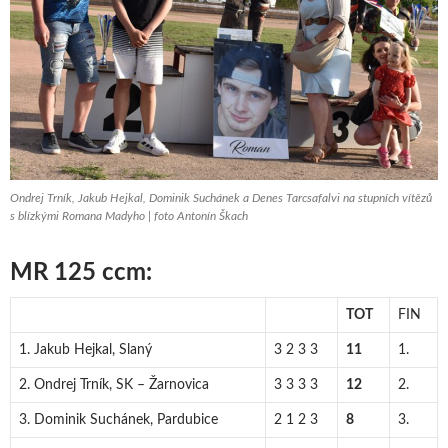
Ondrej Trník, Jakub Hejkal, Dominik Suchánek a Denes Tarcsafalvi na stupních vítězů
s blízkými Romana Madyho | foto Antonín Škach
MR 125 ccm:
TOT
FIN
1. Jakub Hejkal, Slaný
3 2 3 3
11
1.
2. Ondrej Trník, SK – Žarnovica
3 3 3 3
12
2.
3. Dominik Suchánek, Pardubice
2 1 2 3
8
3.