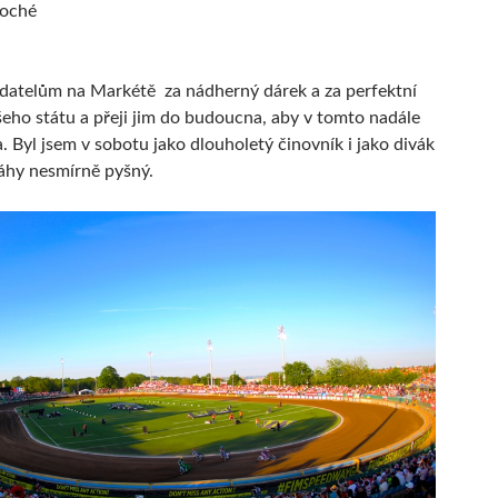
loché
datelům na Markétě za nádherný dárek a za perfektní
eho státu a přeji jim do budoucna, aby v tomto nadále
. Byl jsem v sobotu jako dlouholetý činovník i jako divák
áhy nesmírně pyšný.