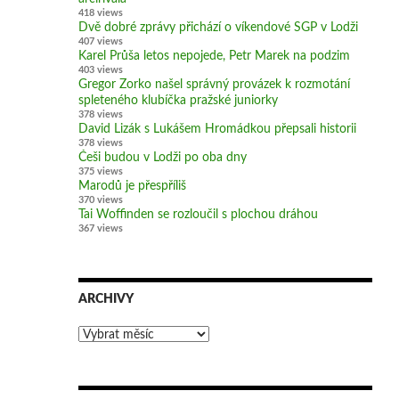
418 views
Dvě dobré zprávy přichází o víkendové SGP v Lodži
407 views
Karel Průša letos nepojede, Petr Marek na podzim
403 views
Gregor Zorko našel správný provázek k rozmotání
spleteného klubíčka pražské juniorky
378 views
David Lizák s Lukášem Hromádkou přepsali historii
378 views
Češi budou v Lodži po oba dny
375 views
Marodů je přespříliš
370 views
Tai Woffinden se rozloučil s plochou dráhou
367 views
ARCHIVY
Archivy