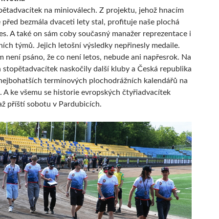
ětadvacítek na minioválech. Z projektu, jehož hnacím
před bezmála dvaceti lety stal, profituje naše plochá
s. A také on sám coby současný manažer reprezentace i
ích týmů. Jejich letošní výsledky nepřinesly medaile.
 není psáno, že co není letos, nebude ani napřesrok. Na
 stopětadvacítek naskočily další kluby a Česká republika
nejbohatších termínových plochodrážních kalendářů na
. A ke všemu se historie evropských čtyřiadvacítek
až příští sobotu v Pardubicích.