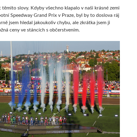
 těmito slovy. Kdyby všechno klapalo v naši krásné zemi
botní Speedway Grand Prix v Praze, byl by to doslova ráj
rně jsem hledal jakoukoliv chybu, ale zkrátka jsem ji
žná ceny ve stáncích s občerstvením.