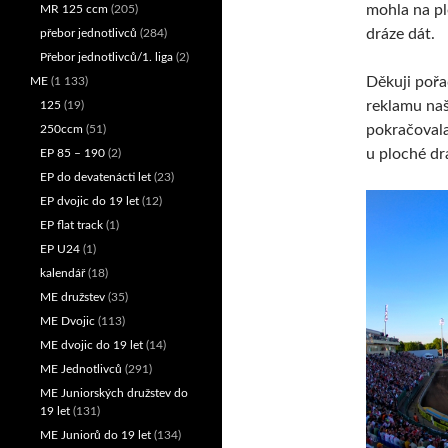
mohla na p
MR 125 ccm
(205)
dráze dát.
přebor jednotlivců
(284)
Přebor jednotlivců/1. liga
(2)
Děkuji pořa
ME
(1 133)
reklamu naš
125
(19)
pokračovala
250ccm
(51)
u ploché dr
EP 85 – 190
(2)
EP do devatenácti let
(23)
EP dvojic do 19 let
(12)
EP flat track
(1)
EP U24
(1)
kalendář
(18)
ME družstev
(35)
ME Dvojic
(113)
ME dvojic do 19 let
(14)
ME Jednotlivců
(291)
ME Juniorských družstev do
19 let
(131)
ME Juniorů do 19 let
(134)