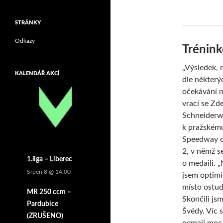
STRÁNKY
Odkazy
Trénink
„Výsledek, 
KALENDÁŘ AKCÍ
dle některý
očekávání n
vrací se Zd
Schneiderw
k pražském
Speedway o
2, v němž se
1.liga – Liberec
o medaili. 
Srpen 8 @ 14:00
jsem optimi
místo ostud
MR 250 ccm –
Skončili js
Pardubice
Švédy. Víc 
(ZRUŠENO)
nemají moc 