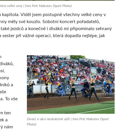
féra velké ceny | foto Petr Makušev (Sport Photo)
ná kapitola. Viděl jsem postupně všechny velké ceny v
hny měly své kouzlo. Sobotní koncert pořadatelů,
 také jezdců a konečně i diváků mi připomínalo sehraný
 sester při vážné operaci, která dopadla nejlépe, jak
n
diváků,
sí,
ýkony
níků a
aše
a. To vše
m ten
Diváci si akci neskutečně užili | foto Petr Makušev (Sport
ek a
Photo)
erý nám