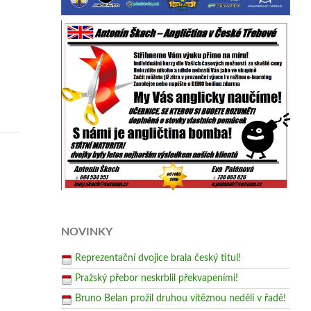
NOVINKY
Reprezentační dvojice brala český titul!
Pražský přebor neskrblil překvapeními!
Bruno Belan prožil druhou vítěznou neděli v řadě!