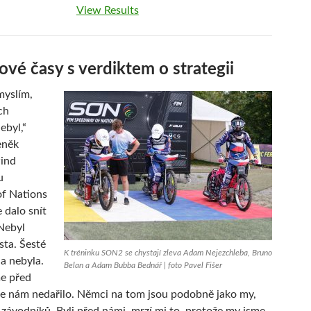
View Results
ové časy s verdiktem o strategii
myslím,
ch
ebyl,“
eněk
ind
u
f Nations
 dalo snít
„Nebyl
sta. Šesté
K tréninku SON2 se chystají zleva Adam Nejezchleba, Bruno
a nebyla.
Belan a Adam Bubba Bednář | foto Pavel Fišer
me před
se nám nedařilo. Němci na tom jsou podobně jako my,
závodníků. Byli před námi, mrzí mi to, protože my jsme