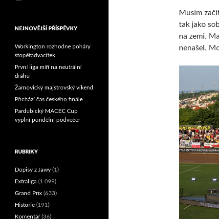
Reprezentační dvojice
Musím začít
brala český titul!
tak jako so
NEJNOVĚJŠÍ PŘÍSPĚVKY
na zemi. Ma
Workington rozhodne poháry
nenašel. Mo
stopětadvacítek
První liga míří na neutrální
dráhu
Žarnovický majstrovský víkend
Přichází čas českého finále
Pardubický MACEC Cup
vyplní pondělní podvečer
RUBRIKY
Dopisy z Jawy
(1)
Extraliga
(1 099)
Grand Prix
(633)
Historie
(191)
Komentář
(36)