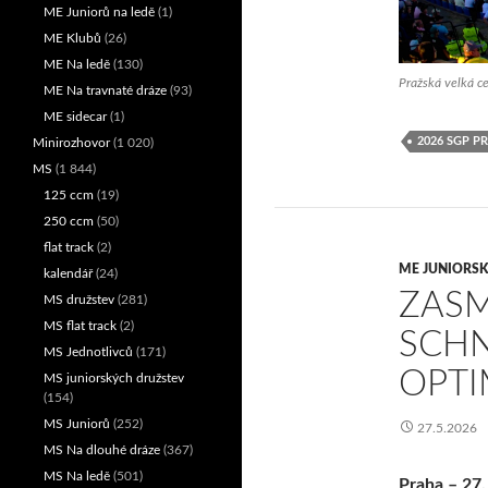
ME Juniorů na ledě
(1)
ME Klubů
(26)
ME Na ledě
(130)
Pražská velká ce
ME Na travnaté dráze
(93)
ME sidecar
(1)
2026 SGP P
Minirozhovor
(1 020)
MS
(1 844)
125 ccm
(19)
250 ccm
(50)
flat track
(2)
ME JUNIORSK
kalendář
(24)
ZASM
MS družstev
(281)
MS flat track
(2)
SCHN
MS Jednotlivců
(171)
OPTI
MS juniorských družstev
(154)
MS Juniorů
(252)
27.5.2026
MS Na dlouhé dráze
(367)
MS Na ledě
(501)
Praha – 27.