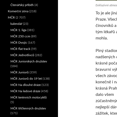
Čtenářský příběh
(4)
Exkluzivní atmos
Komerční zóna
(218)
To je ale ji
MČR
(2 707)
Praze. Všec
kalendář
(23)
činovníků a
MČR 1. liga
(381)
tým lékařů a
MČR 250 ccm
(89)
mohla.
MČR Dvojic
(167)
MČR flat track
(59)
Plný stadio
MČR Jednotlivců
(282)
nadšených 
MČR Juniorských družstev
krásné poča
(184)
bravurní v
MČR Juniorů
(359)
všech závod
MČR Juniorů do 19 let
(138)
konečně i n
MČR Na dlouhé dráze
(123)
krásná Prah
MČR Na ledové dráze
(458)
dalo všem
MČR terénních motocyklů
zúčastněný
(5)
nejlepší dár
MČR tříčlenných družstev
zážitek, kt
(171)