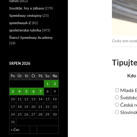
Servis
(862)
Soutěže, hry a zábava
(279)
Speedway cestopisy
(25)
speedwayA-Z
(82)
společenská rubrika
(395)
Štancl Speedway Academy
Český tým vyráží
(18)
Tipujte
SRPEN 2026
Kdo 
Po
Út
St
Čt
Pá
So
Ne
1
2
Mladá 
3
4
5
6
7
8
9
Švédsk
10
11
12
13
14
15
16
Česká r
17
18
19
20
21
22
23
Slovins
24
25
26
27
28
29
30
31
« Čvc