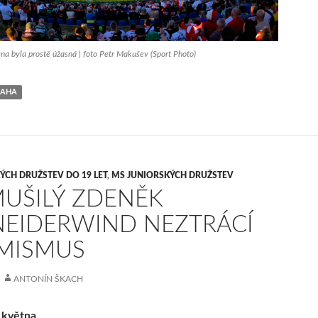
na byla prostě úžasná | foto Petr Makušev (Sport Photo)
RAHA
ÝCH DRUŽSTEV DO 19 LET
,
MS JUNIORSKÝCH DRUŽSTEV
UŠILÝ ZDENĚK
EIDERWIND NEZTRÁCÍ
MISMUS
ANTONÍN ŠKACH
 května