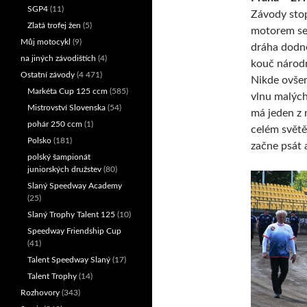
SGP4
(11)
Závody stop
Zlatá trofej žen
(5)
motorem se 
Můj motocykl
(9)
dráha dodne
na jiných závodištích
(4)
kouč národn
Ostatní závody
(4 471)
Nikde ovšem
Markéta Cup 125 ccm
(585)
vlnu malých
Mistrovství Slovenska
(54)
má jeden z 
pohár 250 ccm
(1)
celém světě
Polsko
(181)
začne psát 
polský šampionát
juniorských družstev
(80)
Slaný Speedway Academy
(25)
Slaný Trophy Talent 125
(10)
Speedway Friendship Cup
(41)
Talent Speedway Slaný
(17)
Talent Trophy
(14)
Rozhovory
(343)