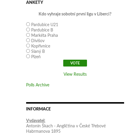
ANKETY
Kdo vyhraje sobotní první ligu v Liberci?
Pardubice U21
Pardubice B
Markéta Praha
Divišov
Kopřivnice
Slaný B
Plzeň
View Results
Polls Archive
INFORMACE
Vydavatel:
Antonín Škach - Angličtina v České Třebové
Habrmanova 1895