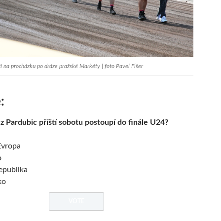
 na procházku po dráze pražské Markéty | foto Pavel Fišer
:
z Pardubic příští sobotu postoupí do finále U24?
Evropa
o
epublika
ko