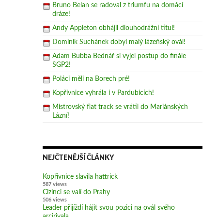
Bruno Belan se radoval z triumfu na domácí
dráze!
Andy Appleton obhájil dlouhodrážní titul!
Dominik Suchánek dobyl malý lázeňský ovál!
Adam Bubba Bednář si vyjel postup do finále
SGP2!
Poláci měli na Borech pré!
Kopřivnice vyhrála i v Pardubicích!
Mistrovský flat track se vrátil do Mariánských
Lázní!
NEJČTENĚJŠÍ ČLÁNKY
Kopřivnice slavila hattrick
587 views
Cizinci se valí do Prahy
506 views
Leader přijíždí hájit svou pozici na ovál svého
arcirivala