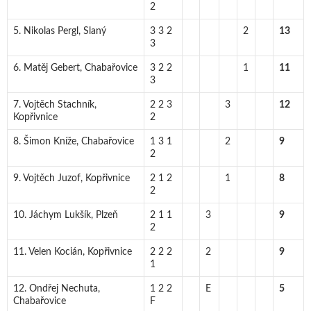
2
5. Nikolas Pergl, Slaný
3 3 2
2
13
3
6. Matěj Gebert, Chabařovice
3 2 2
1
11
3
7. Vojtěch Stachník,
2 2 3
3
12
Kopřivnice
2
8. Šimon Kníže, Chabařovice
1 3 1
2
9
2
9. Vojtěch Juzof, Kopřivnice
2 1 2
1
8
2
10. Jáchym Lukšík, Plzeň
2 1 1
3
9
2
11. Velen Kocián, Kopřivnice
2 2 2
2
9
1
12. Ondřej Nechuta,
1 2 2
E
5
Chabařovice
F