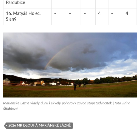
Pardubice
16. Matyáš Holec,
–
–
–
4
–
4
Slaný
Mariánské Lázně viděly duhu i skvělý pohárový závod stopětadvacítek | foto Jiřina
Šifaldová
2026 MR DLOUHÁ MARIÁNSKÉ LÁZNĚ