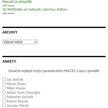
Marodů je přespříliš
369 views
Tai Woffinden se rozloučil s plochou dráhou
366 views
ARCHIVY
Archivy
ANKETY
Označte nejlepší trojici pardubického MACEC Cupu v pondělí:
Jan Jeníček
Marek Ziman
Milen Manev
Adrian Sorin Gheorghe
Sebastian Szostak
Robert Roszak
Jaroslav Petrák