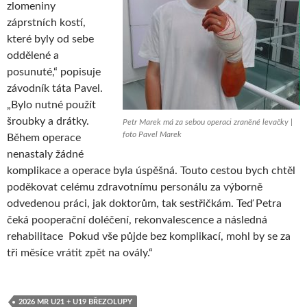
zlomeniny
záprstních kostí,
které byly od sebe
oddělené a
posunuté,“ popisuje
závodník táta Pavel.
„Bylo nutné použít
šroubky a drátky.
Petr Marek má za sebou operaci zraněné levačky |
foto Pavel Marek
Během operace
nenastaly žádné
komplikace a operace byla úspěšná. Touto cestou bych chtěl
poděkovat celému zdravotnímu personálu za výborně
odvedenou práci, jak doktorům, tak sestřičkám. Teď Petra
čeká pooperační doléčení, rekonvalescence a následná
rehabilitace Pokud vše půjde bez komplikací, mohl by se za
tři měsíce vrátit zpět na ovály.“
2026 MR U21 + U19 BŘEZOLUPY