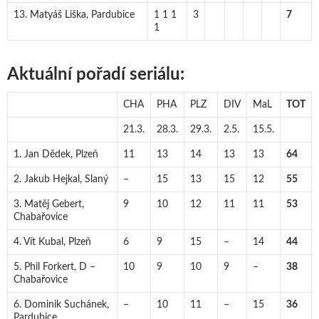
13. Matyáš Liška, Pardubice
1 1 1
3
7
1
Aktuální pořadí seriálu:
CHA
PHA
PLZ
DIV
MaL
TOT
21.3.
28.3.
29.3.
2.5.
15.5.
1. Jan Dědek, Plzeň
11
13
14
13
13
64
2. Jakub Hejkal, Slaný
–
15
13
15
12
55
3. Matěj Gebert,
9
10
12
11
11
53
Chabařovice
4. Vít Kubal, Plzeň
6
9
15
–
14
44
5. Phil Forkert, D –
10
9
10
9
–
38
Chabařovice
6. Dominik Suchánek,
–
10
11
–
15
36
Pardubice