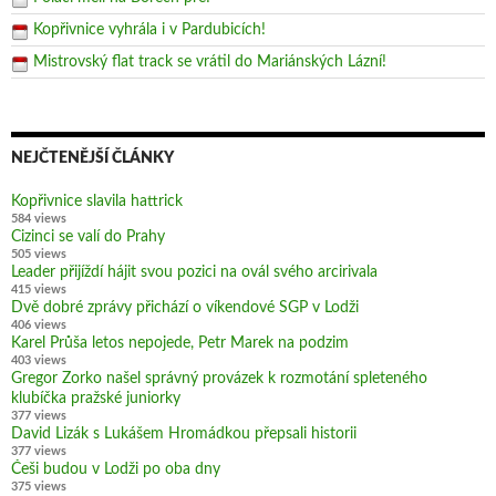
Kopřivnice vyhrála i v Pardubicích!
Mistrovský flat track se vrátil do Mariánských Lázní!
NEJČTENĚJŠÍ ČLÁNKY
Kopřivnice slavila hattrick
584 views
Cizinci se valí do Prahy
505 views
Leader přijíždí hájit svou pozici na ovál svého arcirivala
415 views
Dvě dobré zprávy přichází o víkendové SGP v Lodži
406 views
Karel Průša letos nepojede, Petr Marek na podzim
403 views
Gregor Zorko našel správný provázek k rozmotání spleteného
klubíčka pražské juniorky
377 views
David Lizák s Lukášem Hromádkou přepsali historii
377 views
Češi budou v Lodži po oba dny
375 views