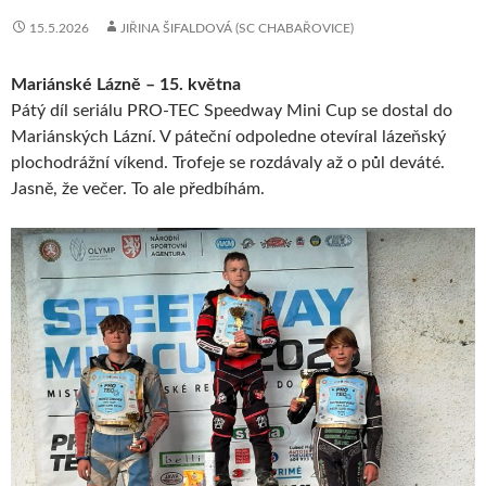
15.5.2026
JIŘINA ŠIFALDOVÁ (SC CHABAŘOVICE)
Mariánské Lázně – 15. května
Pátý díl seriálu PRO-TEC Speedway Mini Cup se dostal do
Mariánských Lázní. V páteční odpoledne otevíral lázeňský
plochodrážní víkend. Trofeje se rozdávaly až o půl deváté.
Jasně, že večer. To ale předbíhám.