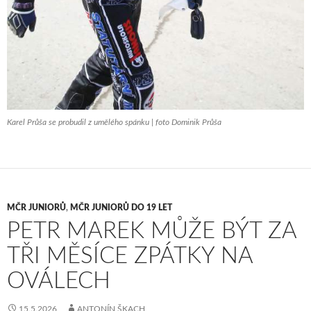
Karel Průša se probudil z umělého spánku | foto Dominik Průša
MČR JUNIORŮ
,
MČR JUNIORŮ DO 19 LET
PETR MAREK MŮŽE BÝT ZA
TŘI MĚSÍCE ZPÁTKY NA
OVÁLECH
15.5.2026
ANTONÍN ŠKACH