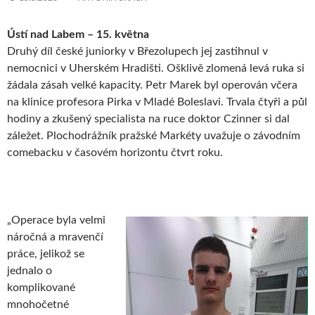
Ústí nad Labem – 15. května
Druhý díl české juniorky v Březolupech jej zastihnul v
nemocnici v Uherském Hradišti. Ošklivě zlomená levá ruka si
žádala zásah velké kapacity. Petr Marek byl operován včera
na klinice profesora Pirka v Mladé Boleslavi. Trvala čtyři a půl
hodiny a zkušený specialista na ruce doktor Czinner si dal
záležet. Plochodrážník pražské Markéty uvažuje o závodním
comebacku v časovém horizontu čtvrt roku.
„Operace byla velmi
náročná a mravenčí
práce, jelikož se
jednalo o
komplikované
mnohočetné