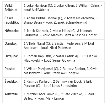
Velká
1 Luke Harrison (C), 2 Luke Killeen, 3 William Cairns –
Británie:
kouč Neil Vatcher
Česká
1 Adam Bubba Bednář (C), 2 Adam Nejezchleba, 3
republika:
Bruno Belan – kouč Zdeněk Schneiderwind
Německo:
1 Janek Konzack, 2 Mario Häusl (C), 3 Hannah
Grünwald – kouč Mathias Bartz a Sascha Dorner
Dánsko:
1 Villads Nagel (C), 2 Bastian Pedersen, 3 Mikkel
Andersen – kouč Nicki Pedersen
Ukrajina:
1 Roman Kapustin, 2 Nazar Paznickij (C), 3 Danko
Hladkovskij – kouč Sergej Golovnja
Polsko:
1 Wiktor Przyjemski (C), 2 Bartosz Banbor, 3 Kevin
Malkiewicz – kouč Stanislaw Chomski
Švédsko:
1 Rasmus Karlsson, 2 Sammy van Dyck, 3 Erik
Persson (C) – kouč Linus Sundström
Austrálie:
1 Mitchell McDiamid (C), 2 Tate Zischke, 3 Beau
Bailey, – kouč Mark Lemon