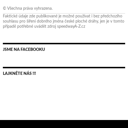
© Všechna práva vyhrazena.
Faktické údaje zde publikované je možné používat i bez předchozího
souhlasu pro šíření dobrého jména české ploché dráhy, jen je v tomto
případě potřebné uvádět zdroj speedwayA-Z.cz
JSME NA FACEBOOKU
LAJKNĚTE NÁS !!!
Bruno Belan se radoval z triumfu na domácí dráze!