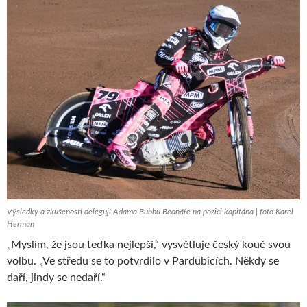
Výsledky a zkušenosti delegují Adama Bubbu Bednáře na pozici kapitána | foto Karel
Herman
„Myslím, že jsou teďka nejlepší,“ vysvětluje český kouč svou
volbu. „Ve středu se to potvrdilo v Pardubicích. Někdy se
daří, jindy se nedaří.“