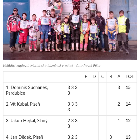
Kolibříci zaplavili Mariánské Lázně už v pátek | foto Pavel Fišer
E
D
C
B
A
TOT
1. Dominik Suchánek,
3 3 3
3
15
Pardubice
3
2. Vít Kubal, Plzeň
3 3 3
2
14
3
3. Jakub Hejkal, Slaný
2 3 3
1
12
3
4. Jan Dědek, Plzeň
3 2 3
3
13