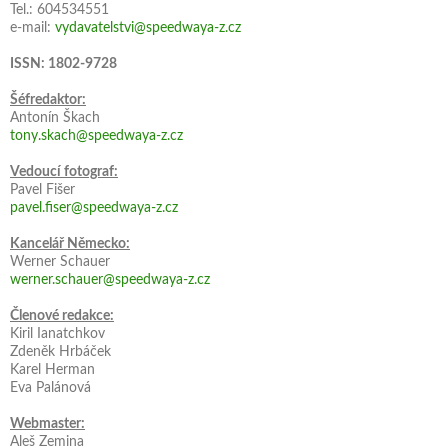
Tel.: 604534551
e-mail:
vydavatelstvi@speedwaya-z.cz
ISSN: 1802-9728
Šéfredaktor:
Antonín Škach
tony.skach@speedwaya-z.cz
Vedoucí fotograf:
Pavel Fišer
pavel.fiser@speedwaya-z.cz
Kancelář Německo:
Werner Schauer
werner.schauer@speedwaya-z.cz
Členové redakce:
Kiril Ianatchkov
Zdeněk Hrbáček
Karel Herman
Eva Palánová
Webmaster:
Aleš Zemina