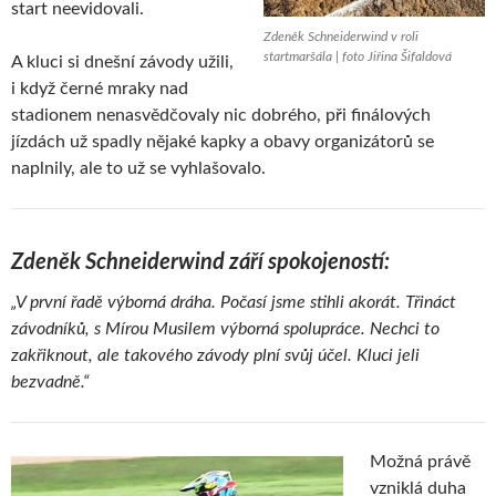
start neevidovali.
Zdeněk Schneiderwind v roli
startmaršála | foto Jiřina Šifaldová
A kluci si dnešní závody užili,
i když černé mraky nad
stadionem nenasvědčovaly nic dobrého, při finálových
jízdách už spadly nějaké kapky a obavy organizátorů se
naplnily, ale to už se vyhlašovalo.
Zdeněk Schneiderwind září spokojeností:
„V první řadě výborná dráha. Počasí jsme stihli akorát. Třináct
závodníků, s Mírou Musilem výborná spolupráce. Nechci to
zakřiknout, ale takového závody plní svůj účel. Kluci jeli
bezvadně.“
Možná právě
vzniklá duha