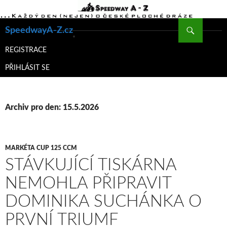
Hledat
SpeedwayA-Z.cz
PŘEJÍT
K
REGISTRACE
OBSAHU
PŘIHLÁSIT SE
WEBU
Archiv pro den: 15.5.2026
MARKÉTA CUP 125 CCM
STÁVKUJÍCÍ TISKÁRNA
NEMOHLA PŘIPRAVIT
DOMINIKA SUCHÁNKA O
PRVNÍ TRIUMF