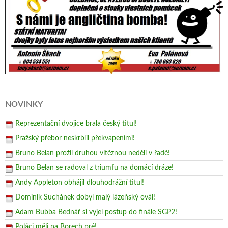
NOVINKY
Reprezentační dvojice brala český titul!
Pražský přebor neskrblil překvapeními!
Bruno Belan prožil druhou vítěznou neděli v řadě!
Bruno Belan se radoval z triumfu na domácí dráze!
Andy Appleton obhájil dlouhodrážní titul!
Dominik Suchánek dobyl malý lázeňský ovál!
Adam Bubba Bednář si vyjel postup do finále SGP2!
Poláci měli na Borech pré!