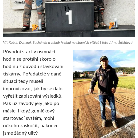
Vít Kubal, Dominik Suchánek a Jakub Hejkal na stupních vítězů | foto Jiřina Šifaldová
Původní start v osmnáct
hodin se protáhl skoro o
hodinu z důvodu stávkování
tiskárny. Pořadatelé v dané
situaci tedy museli
improvizovat, jak by se dalo
vyřešit zapisování výsledků.
Pak už závody jely jako po
másle, i když gumičkový
startovací systém, mohl
někoho zaskočit, nakonec
jsme žádný ulitý