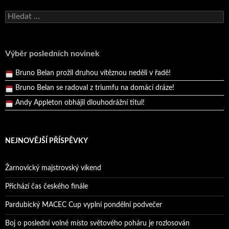
Andy Appleton obhájil dlouhodrážní titul!
Vyhledávání
Reprezentační dvojice brala český titul!
Pražský přebor neskrblil překvapeními!
Výběr posledních novinek
Bruno Belan prožil druhou vítěznou neděli v řadě!
Bruno Belan se radoval z triumfu na domácí dráze!
Andy Appleton obhájil dlouhodrážní titul!
Reprezentační dvojice brala český titul!
NEJNOVĚJŠÍ PŘÍSPĚVKY
Žarnovický majstrovský víkend
Přichází čas českého finále
Pardubický MACEC Cup vyplní pondělní podvečer
Boj o poslední volné místo světového poháru je rozlosován