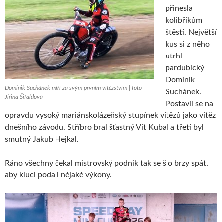
přinesla
kolibříkům
štěstí. Největší
kus si z něho
utrhl
pardubický
Dominik
Dominik Suchánek míří za svým prvním vítězstvím | foto
Suchánek.
Jiřina Šifaldová
Postavil se na
opravdu vysoký mariánskolázeňský stupínek vítězů jako vítěz
dnešního závodu. Stříbro bral šťastný Vít Kubal a třetí byl
smutný Jakub Hejkal.
Ráno všechny čekal mistrovský podnik tak se šlo brzy spát,
aby kluci podali nějaké výkony.