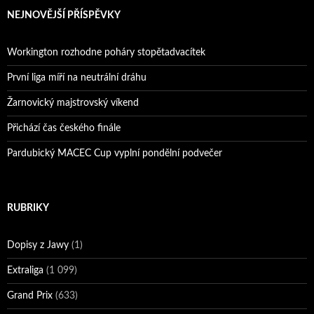
NEJNOVĚJŠÍ PŘÍSPĚVKY
Workington rozhodne poháry stopětadvacítek
První liga míří na neutrální dráhu
Žarnovický majstrovský víkend
Přichází čas českého finále
Pardubický MACEC Cup vyplní pondělní podvečer
RUBRIKY
Dopisy z Jawy
(1)
Extraliga
(1 099)
Grand Prix
(633)