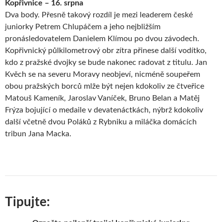
Kopřivnice – 16. srpna
Dva body. Přesně takový rozdíl je mezi leaderem české
juniorky Petrem Chlupáčem a jeho nejbližším
pronásledovatelem Danielem Klímou po dvou závodech.
Kopřivnický půlkilometrový obr zítra přinese další vodítko,
kdo z pražské dvojky se bude nakonec radovat z titulu. Jan
Kvěch se na severu Moravy neobjeví, nicméně soupeřem
obou pražských borců mlže být nejen kdokoliv ze čtveřice
Matouš Kameník, Jaroslav Vaníček, Bruno Belan a Matěj
Frýza bojující o medaile v devatenáctkách, nýbrž kdokoliv
další včetně dvou Poláků z Rybniku a miláčka domácích
tribun Jana Macka.
Tipujte: