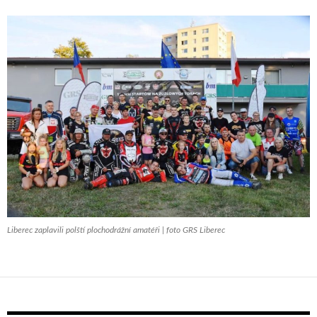
Liberec zaplavili polští plochodrážní amatéři | foto GRS Liberec