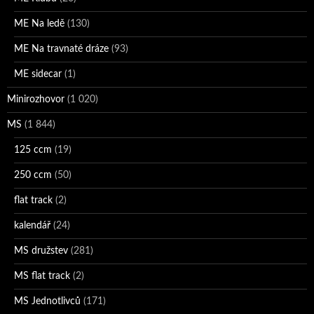
ME Na ledě
(130)
ME Na travnaté dráze
(93)
ME sidecar
(1)
Minirozhovor
(1 020)
MS
(1 844)
125 ccm
(19)
250 ccm
(50)
flat track
(2)
kalendář
(24)
MS družstev
(281)
MS flat track
(2)
MS Jednotlivců
(171)