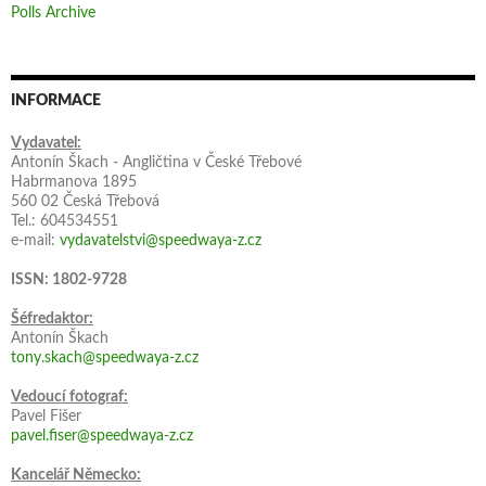
Polls Archive
INFORMACE
Vydavatel:
Antonín Škach - Angličtina v České Třebové
Habrmanova 1895
560 02 Česká Třebová
Tel.: 604534551
e-mail:
vydavatelstvi@speedwaya-z.cz
ISSN: 1802-9728
Šéfredaktor:
Antonín Škach
tony.skach@speedwaya-z.cz
Vedoucí fotograf:
Pavel Fišer
pavel.fiser@speedwaya-z.cz
Kancelář Německo: