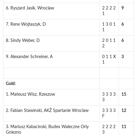
6. Ryszard Jasik, Wroclaw
2 2 2 2
9
1
7. Rene Wojtaszyk, D
1 3 0 1
6
1
8. Sindy Weber, D
2 0 1 1
6
2
9. Alexander Schreiner, A
0 1 1 X
3
1
Gold:
1. Mateusz Wisz, Rzeszow
3 3 3 3
15
3
2. Fabian Stawinski, AKŽ Spartanie Wroclaw
3 3 3 3
12
F
3. Mariusz Kabacinski, Budex Waleczne Orly
2 2 2 2
11
Gniezno
3