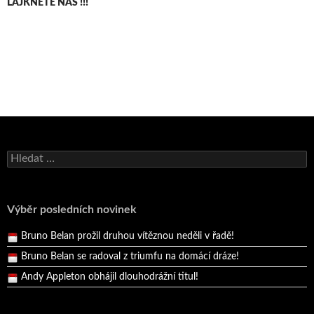
LAJKNĚTE NÁS !!!
Bruno Belan se radoval z triumfu na domácí dráze!
Vyhledávání
Andy Appleton obhájil dlouhodrážní titul!
Reprezentační dvojice brala český titul!
Výběr posledních novinek
Pražský přebor neskrblil překvapeními!
Bruno Belan prožil druhou vítěznou neděli v řadě!
Bruno Belan se radoval z triumfu na domácí dráze!
Andy Appleton obhájil dlouhodrážní titul!
Reprezentační dvojice brala český titul!