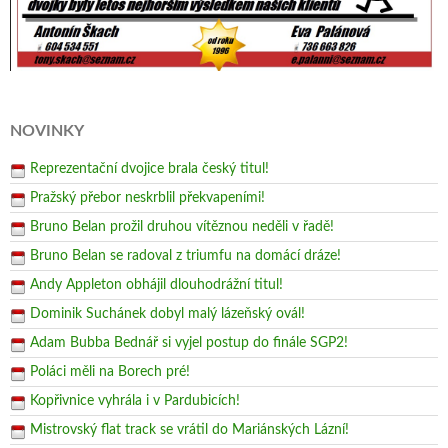
NOVINKY
Reprezentační dvojice brala český titul!
Pražský přebor neskrblil překvapeními!
Bruno Belan prožil druhou vítěznou neděli v řadě!
Bruno Belan se radoval z triumfu na domácí dráze!
Andy Appleton obhájil dlouhodrážní titul!
Dominik Suchánek dobyl malý lázeňský ovál!
Adam Bubba Bednář si vyjel postup do finále SGP2!
Poláci měli na Borech pré!
Kopřivnice vyhrála i v Pardubicích!
Mistrovský flat track se vrátil do Mariánských Lázní!