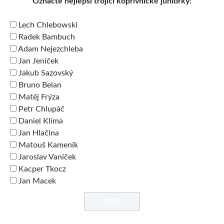
Označte nejlepší trojici kopřivnické juniorky:
Lech Chlebowski
Radek Bambuch
Adam Nejezchleba
Jan Jeníček
Jakub Sazovský
Bruno Belan
Matěj Frýza
Petr Chlupáč
Daniel Klíma
Jan Hlačina
Matouš Kameník
Jaroslav Vaníček
Kacper Tkocz
Jan Macek