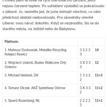
Chvilku jsem se díval na tyče startovacího zařízení, jestli
nejsou červené teplem. Po vyhlášení výsledků se pokračovalo
v zábavě. Jo, vezměte jed, že jsme dohnali všechno, co nám
předchozí období nedovolovalo. Pro závodníky otevřel
Liberec svou náruč dokořán. Když se nezávodilo, šlo se do
starého města, na Ještěd nebo do Babylonu.
Platinum:
1. Mateusz Durkowiak, Metalika Recycling
3 3 2 3
14
Kolejarz Rawicz
3
2. Wojciech Lisiecki, Budex Waleczne Orly
3 X 3 3
12
Gniezno
3
3. Michael Vedsted, DK
1 3 3 2
11+3
2
4. Tomasz Olczak, AKŽ Speedway Ostrow
3 X 3 3
11+2
2
5. Sjoerd Rozenberg, NL
2 2 2 2
11+1
3