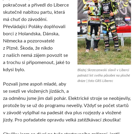
pokračovat a přivedl do Liberce
skutečně nabitou partu, která
má chuť do závodění.
Převládající Poláky doplňovali
borci z Holandska, Dánska,
Německa a pozorovatelé
z Plzně. Škoda, že nikdo
z našich nemá zájem povozit se
a trochu si připomenout, jaké to
kdysi bylo.
Blažej Skrzeszewski slavil v Liberci
patnáct let svého působní na ploché
dráze | foto GRS Liberec
Pozvali jsme aspoň mladé, aby
se svezli ve vložených jízdách, a
za odměnu jsme jim dali pohár. Elektrické stroje se neobjevily,
protože by se už do programu nevešly. Vždyť se počet startů
v závodě vyšplhal na padesát dva plus rozjezdy a vložené
jízdy. Pro pořadatele opravdu velká zatěžkávací zkouška!