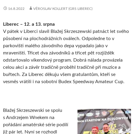
16.8.2022
VĚROSLAV KOLLERT (GRS LIBEREC)
Liberec – 12. a 13. srpna
V pátek v Liberci slavil Blažej Skrzeszewski patnáct let svého
působení na plochodrážních oválech. Odpoledne to v
parkovišti malého závodního depa vypadalo jako v
mraveništi. Třicet dva závodníků a třicet pět rozjížděk
odstartovalo víkendový program. Dobrá nálada provázela
celou akci a závěr tradičně proběhl tradičně při muzice a
buřtech. Za Liberec děkuju všem gratulantům, kteří se
vesměs vrátili i na sobotní Budex Speedway Amateur Cup.
Blažej Skrzeszewski se spolu
s Andrzejem Wnekem na
pořádání amatérské série podílí
již pár let. Nyní se rozhodl