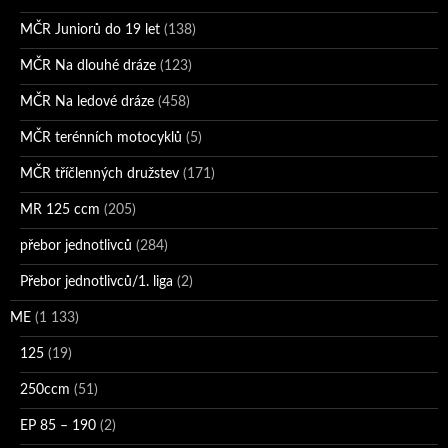
MČR Juniorů do 19 let
(138)
MČR Na dlouhé dráze
(123)
MČR Na ledové dráze
(458)
MČR terénních motocyklů
(5)
MČR tříčlenných družstev
(171)
MR 125 ccm
(205)
přebor jednotlivců
(284)
Přebor jednotlivců/1. liga
(2)
ME
(1 133)
125
(19)
250ccm
(51)
EP 85 – 190
(2)