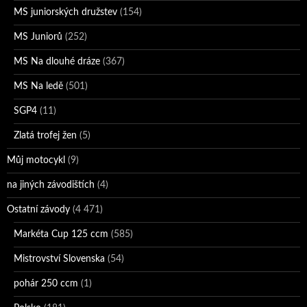
MS juniorských družstev
(154)
MS Juniorů
(252)
MS Na dlouhé dráze
(367)
MS Na ledě
(501)
SGP4
(11)
Zlatá trofej žen
(5)
Můj motocykl
(9)
na jiných závodištích
(4)
Ostatní závody
(4 471)
Markéta Cup 125 ccm
(585)
Mistrovství Slovenska
(54)
pohár 250 ccm
(1)