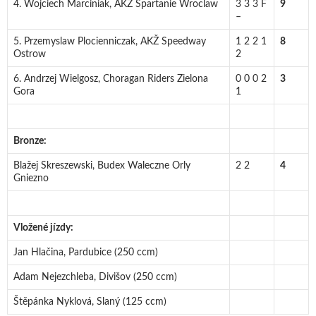
4. Wojciech Marciniak, AKŽ Spartanie Wroclaw
3 3 3 F
9
–
5. Przemyslaw Plocienniczak, AKŽ Speedway
1 2 2 1
8
Ostrow
2
6. Andrzej Wielgosz, Choragan Riders Zielona
0 0 0 2
3
Gora
1
Bronze:
Blažej Skreszewski, Budex Waleczne Orly
2 2
4
Gniezno
Vložené jízdy:
Jan Hlačina, Pardubice (250 ccm)
Adam Nejezchleba, Divišov (250 ccm)
Štěpánka Nyklová, Slaný (125 ccm)