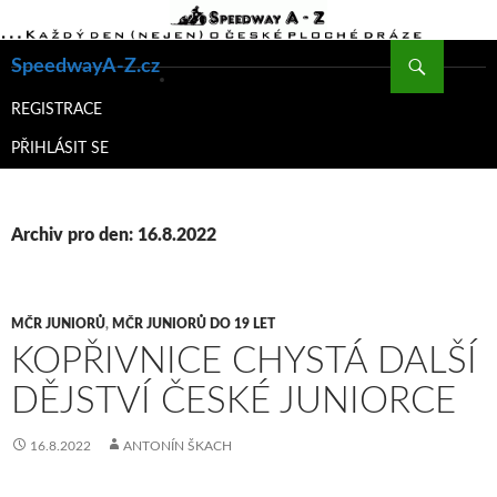
Hledat
SpeedwayA-Z.cz
PŘEJÍT
K
REGISTRACE
OBSAHU
PŘIHLÁSIT SE
WEBU
Archiv pro den: 16.8.2022
MČR JUNIORŮ
,
MČR JUNIORŮ DO 19 LET
KOPŘIVNICE CHYSTÁ DALŠÍ
DĚJSTVÍ ČESKÉ JUNIORCE
16.8.2022
ANTONÍN ŠKACH