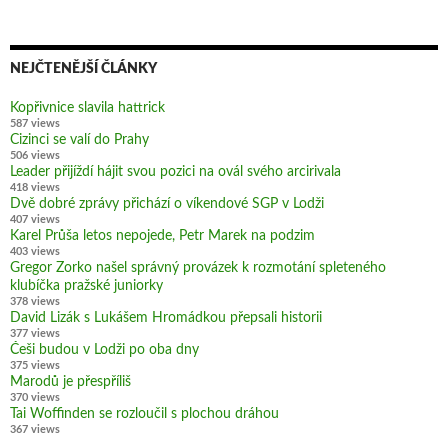
NEJČTENĚJŠÍ ČLÁNKY
Kopřivnice slavila hattrick
587 views
Cizinci se valí do Prahy
506 views
Leader přijíždí hájit svou pozici na ovál svého arcirivala
418 views
Dvě dobré zprávy přichází o víkendové SGP v Lodži
407 views
Karel Průša letos nepojede, Petr Marek na podzim
403 views
Gregor Zorko našel správný provázek k rozmotání spleteného
klubíčka pražské juniorky
378 views
David Lizák s Lukášem Hromádkou přepsali historii
377 views
Češi budou v Lodži po oba dny
375 views
Marodů je přespříliš
370 views
Tai Woffinden se rozloučil s plochou dráhou
367 views