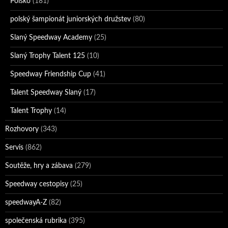
Polsko
(181)
polský šampionát juniorských družstev
(80)
Slaný Speedway Academy
(25)
Slaný Trophy Talent 125
(10)
Speedway Friendship Cup
(41)
Talent Speedway Slaný
(17)
Talent Trophy
(14)
Rozhovory
(343)
Servis
(862)
Soutěže, hry a zábava
(279)
Speedway cestopisy
(25)
speedwayA-Z
(82)
společenská rubrika
(395)