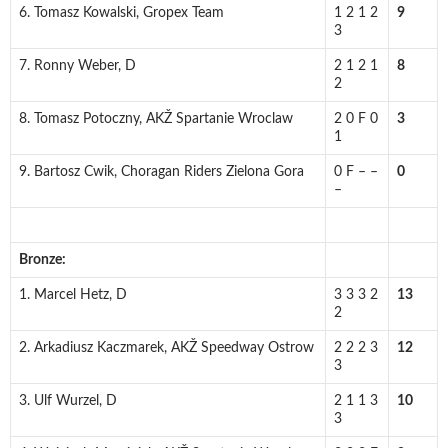
6. Tomasz Kowalski, Gropex Team
1 2 1 2
9
3
7. Ronny Weber, D
2 1 2 1
8
2
8. Tomasz Potoczny, AKŽ Spartanie Wroclaw
2 0 F 0
3
1
9. Bartosz Cwik, Choragan Riders Zielona Gora
0 F – –
0
–
Bronze:
1. Marcel Hetz, D
3 3 3 2
13
2
2. Arkadiusz Kaczmarek, AKŽ Speedway Ostrow
2 2 2 3
12
3
3. Ulf Wurzel, D
2 1 1 3
10
3