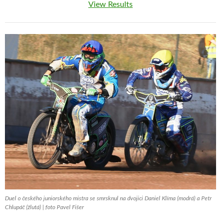
View Results
Duel o českého juniorského mistra se smrsknul na dvojici Daniel Klíma (modrá) a Petr
Chlupáč (žlutá) | foto Pavel Fišer