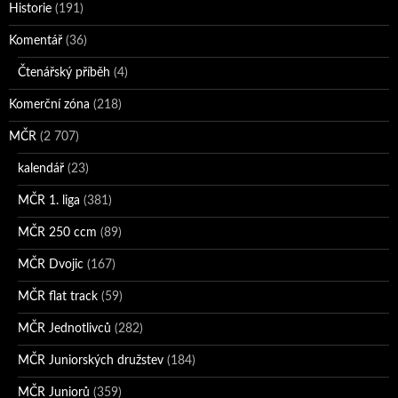
Historie
(191)
Komentář
(36)
Čtenářský příběh
(4)
Komerční zóna
(218)
MČR
(2 707)
kalendář
(23)
MČR 1. liga
(381)
MČR 250 ccm
(89)
MČR Dvojic
(167)
MČR flat track
(59)
MČR Jednotlivců
(282)
MČR Juniorských družstev
(184)
MČR Juniorů
(359)