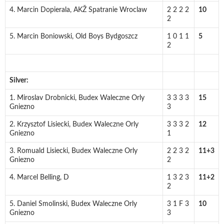
4. Marcin Dopierala, AKŽ Spatranie Wroclaw
2 2 2 2
10
2
5. Marcin Boniowski, Old Boys Bydgoszcz
1 0 1 1
5
2
Silver:
1. Miroslav Drobnicki, Budex Waleczne Orly
3 3 3 3
15
Gniezno
3
2. Krzysztof Lisiecki, Budex Waleczne Orly
3 3 3 2
12
Gniezno
1
3. Romuald Lisiecki, Budex Waleczne Orly
2 2 3 2
11+3
Gniezno
2
4. Marcel Belling, D
1 3 2 3
11+2
2
5. Daniel Smolinski, Budex Waleczne Orly
3 1 F 3
10
Gniezno
3