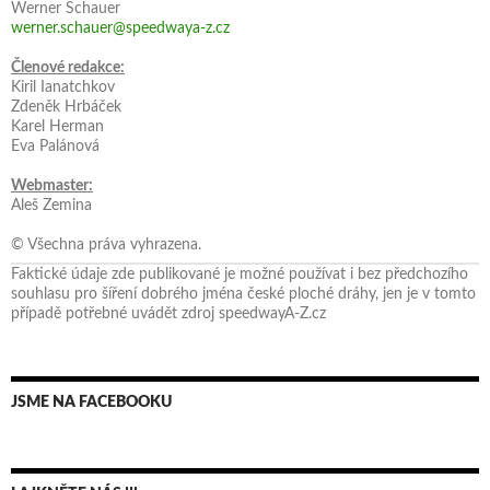
Werner Schauer
werner.schauer@speedwaya-z.cz
Členové redakce:
Kiril Ianatchkov
Zdeněk Hrbáček
Karel Herman
Eva Palánová
Webmaster:
Aleš Zemina
© Všechna práva vyhrazena.
Faktické údaje zde publikované je možné používat i bez předchozího
souhlasu pro šíření dobrého jména české ploché dráhy, jen je v tomto
případě potřebné uvádět zdroj speedwayA-Z.cz
JSME NA FACEBOOKU