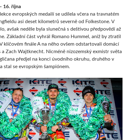
 16. října
lekce evropských medailí se udílela včera na travnatém
ngfieldu asi deset kilometrů severně od Folkestone. V
lo, avšak neděle byla slunečná s deštivou předpovědí až
e. Základní část vyhrál Romano Hummel, aniž by ztratil
 V klíčovém finále A na něho ovšem odstartovali domácí
s a Zach Wajtknecht. Nicméně nizozemský exmistr světa
ličana předjel na konci úvodního okruhu, druhého v
 a stal se evropským šampiónem.