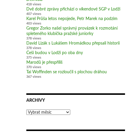
418 views
Dvě dobré zprávy přichází o víkendové SGP v Lodži
407 views
Karel Průša letos nepojede, Petr Marek na podzim
403 views
Gregor Zorko našel správný provázek k rozmotání
spleteného klubíčka pražské juniorky
378 views
David Lizák s Lukášem Hromádkou přepsali historii
378 views
Češi budou v Lodži po oba dny
375 views
Marodů je přespříliš
370 views
Tai Woffinden se rozloučil s plochou dráhou
367 views
ARCHIVY
Archivy