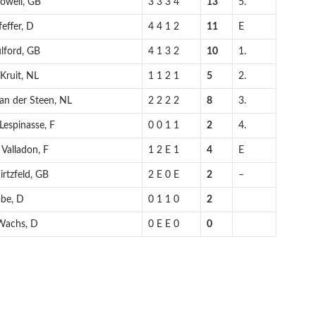
Powell, GB
3 3 3 4
13
5.
effer, D
4 4 1 2
11
E
lford, GB
4 1 3 2
10
1.
Kruit, NL
1 1 2 1
5
2.
an der Steen, NL
2 2 2 2
8
3.
Lespinasse, F
0 0 1 1
2
4.
Valladon, F
1 2 E 1
4
E
rtzfeld, GB
2 E 0 E
2
–
bbe, D
0 1 1 0
2
 Wachs, D
0 E E 0
0