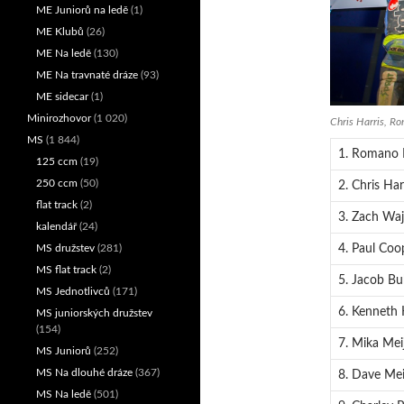
ME Juniorů na ledě
(1)
ME Klubů
(26)
ME Na ledě
(130)
ME Na travnaté dráze
(93)
ME sidecar
(1)
Minirozhovor
(1 020)
Chris Harris, R
MS
(1 844)
1. Romano
125 ccm
(19)
250 ccm
(50)
2. Chris Har
flat track
(2)
3. Zach Waj
kalendář
(24)
4. Paul Coo
MS družstev
(281)
MS flat track
(2)
5. Jacob B
MS Jednotlivců
(171)
6. Kenneth
MS juniorských družstev
(154)
7. Mika Mei
MS Juniorů
(252)
MS Na dlouhé dráze
(367)
8. Dave Mei
MS Na ledě
(501)