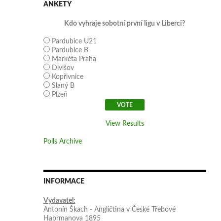
ANKETY
Kdo vyhraje sobotní první ligu v Liberci?
Pardubice U21
Pardubice B
Markéta Praha
Divišov
Kopřivnice
Slaný B
Plzeň
View Results
Polls Archive
INFORMACE
Vydavatel:
Antonín Škach - Angličtina v České Třebové
Habrmanova 1895