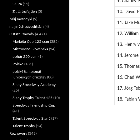
9. Charley 
SGP4
(11)
10. David Pf
Zlatá trofej žen
(5)
Můj motocykl
(9)
11. Jake Mu
na jiných závodištích
(4)
12. William 
Ostatní závody
(4 471)
Markéta Cup 125 ccm
(585)
13. Henry v
Mistrovství Slovenska
(54)
14. Jerome 
pohár 250 ccm
(1)
Polsko
(181)
15. Thomas 
polský šampionát
16. Chad Wi
juniorských družstev
(80)
Slaný Speedway Academy
17. Jörg Te
(25)
Slaný Trophy Talent 125
(10)
18. Fabian
Speedway Friendship Cup
(41)
Talent Speedway Slaný
(17)
Talent Trophy
(14)
Rozhovory
(343)