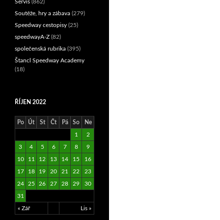
Servis
(862)
Soutěže, hry a zábava
(279)
Speedway cestopisy
(25)
speedwayA-Z
(82)
společenská rubrika
(395)
Štancl Speedway Academy
(18)
ŘÍJEN 2022
Po
Út
St
Čt
Pá
So
Ne
1
2
3
4
5
6
7
8
9
10
11
12
13
14
15
16
17
18
19
20
21
22
23
24
25
26
27
28
29
30
31
« Zář
Lis »