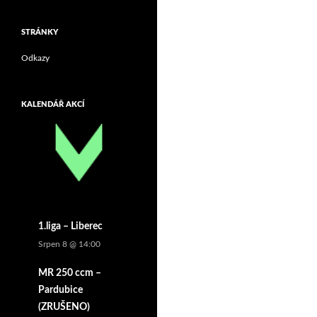
STRÁNKY
Odkazy
KALENDÁŘ AKCÍ
1.liga – Liberec
Srpen 8 @ 14:00
MR 250 ccm –
Pardubice
(ZRUŠENO)