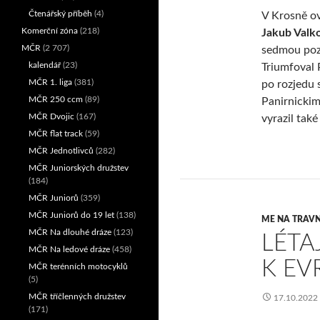
Čtenářský příběh
(4)
V Krosně ov
Komerční zóna
(218)
Jakub Valk
MČR
(2 707)
sedmou pozic
kalendář
(23)
Triumfoval 
MČR 1. liga
(381)
po rozjedu
MČR 250 ccm
(89)
Panirnickim
MČR Dvojic
(167)
vyrazil tak
MČR flat track
(59)
MČR Jednotlivců
(282)
MČR Juniorských družstev
(184)
MČR Juniorů
(359)
MČR Juniorů do 19 let
(138)
ME NA TRAVN
MČR Na dlouhé dráze
(123)
LÉTA
MČR Na ledové dráze
(458)
K EV
MČR terénních motocyklů
(5)
MČR tříčlenných družstev
17.10.2022
(171)