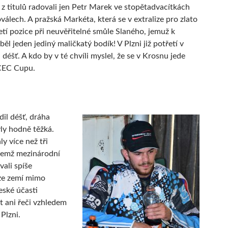
z titulů radovali jen Petr Marek ve stopětadvacítkách
válech. A pražská Markéta, která se v extralize pro zlato
řetí pozice při neuvěřitelné smůle Slaného, jemuž k
ěl jeden jediný maličkatý bodík! V Plzni již potřetí v
l déšť. A kdo by v té chvíli myslel, že se v Krosnu jede
CEC Cupu.
ídil déšť, dráha
ly hodně těžká.
y více než tři
čemž mezinárodní
ali spíše
 ze zemí mimo
eské účasti
 ani řeči vzhledem
Plzni.