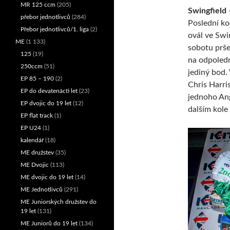
MR 125 ccm
(205)
Swingfield –
přebor jednotlivců
(284)
Poslední ko
Přebor jednotlivců/1. liga
(2)
ovál ve Swi
ME
(1 133)
sobotu prše
125
(19)
na odpoledn
250ccm
(51)
jediný bod.
EP 85 – 190
(2)
Chris Harri
EP do devatenácti let
(23)
jednoho Ang
EP dvojic do 19 let
(12)
dalším kole
EP flat track
(1)
EP U24
(1)
kalendář
(18)
ME družstev
(35)
ME Dvojic
(113)
ME dvojic do 19 let
(14)
ME Jednotlivců
(291)
ME Juniorských družstev do
19 let
(131)
ME Juniorů do 19 let
(134)