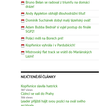
Bruno Belan se radoval z triumfu na domácí
dráze!
Andy Appleton obhájil dlouhodrážní titul!
Dominik Suchánek dobyl malý lázeňský ovál!
Adam Bubba Bednář si vyjel postup do finále
SGP2!
Poláci měli na Borech pré!
Kopřivnice vyhrála i v Pardubicích!
Mistrovský flat track se vrátil do Mariánských
Lázní!
NEJČTENĚJŠÍ ČLÁNKY
Kopřivnice slavila hattrick
587 views
Cizinci se valí do Prahy
506 views
Leader přijíždí hájit svou pozici na ovál svého
arcirivala