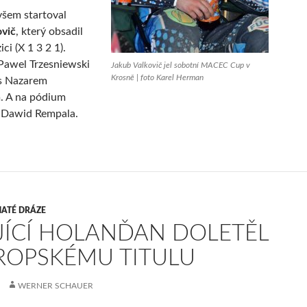
šem startoval
ovič
, který obsadil
i (X 1 3 2 1).
Pawel Trzesniewski
Jakub Valkovič jel sobotní MACEC Cup v
Krosně | foto Karel Herman
 s Nazarem
. A na pódium
é Dawid Rempala.
ATÉ DRÁZE
JÍCÍ HOLANĎAN DOLETĚL
ROPSKÉMU TITULU
WERNER SCHAUER