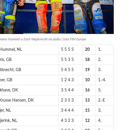
omano Hummel a Zach Wajtknecht na pódiu | foto FIM Europe
 Hummel, NL
5 5 5 5
20
1.
ris, GB
5 5 3 5
18
2.
tknecht, GB
5 4 5 5
19
3.
per, GB
1 2 4 3
10
1.-4.
ukhave, DK
3 5 4 4
16
5.
 Krusse Hansen, DK
2 3 5 3
13
2.-E
jer, NL
3 4 4 4
15
3.
jerink, NL
4 3 2 3
12
4.