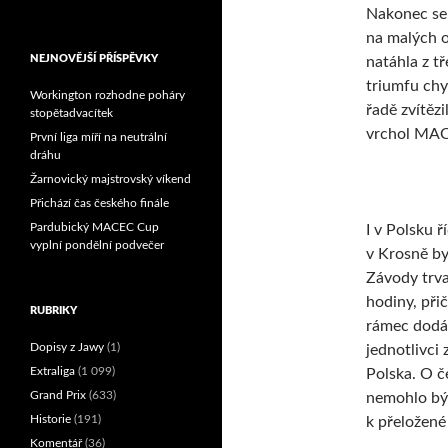
Nakonec se 
Reprezentační dvojice
na malých o
brala český titul!
NEJNOVĚJŠÍ PŘÍSPĚVKY
natáhla z t
triumfu chyb
Workington rozhodne poháry
řadě zvítězi
stopětadvacítek
vrchol MA
První liga míří na neutrální
dráhu
Žarnovický majstrovský víkend
Přichází čas českého finále
Pardubický MACEC Cup
I v Polsku ř
vyplní pondělní podvečer
v Krosně by
Závody trval
hodiny, při
RUBRIKY
rámec dodáv
Dopisy z Jawy
(1)
jednotlivci
Extraliga
(1 099)
Polska. O č
Grand Prix
(633)
nemohlo být
Historie
(191)
k přeložené 
Komentář
(36)