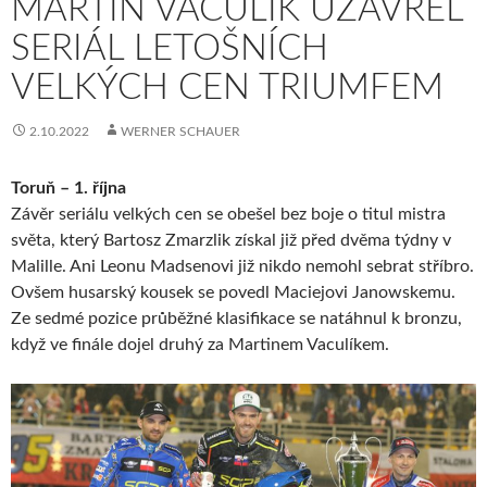
MARTIN VACULÍK UZAVŘEL
SERIÁL LETOŠNÍCH
VELKÝCH CEN TRIUMFEM
2.10.2022
WERNER SCHAUER
Toruň – 1. října
Závěr seriálu velkých cen se obešel bez boje o titul mistra
světa, který Bartosz Zmarzlik získal již před dvěma týdny v
Malille. Ani Leonu Madsenovi již nikdo nemohl sebrat stříbro.
Ovšem husarský kousek se povedl Maciejovi Janowskemu.
Ze sedmé pozice průběžné klasifikace se natáhnul k bronzu,
když ve finále dojel druhý za Martinem Vaculíkem.