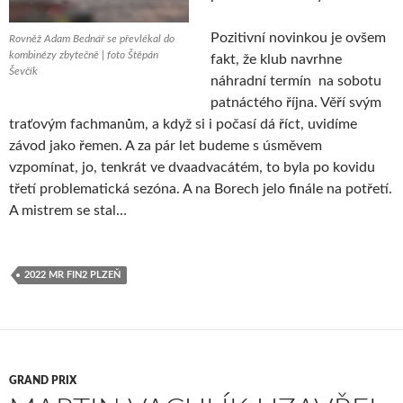
Pozitivní novinkou je ovšem
Rovněž Adam Bednář se převlékal do
kombinézy zbytečně | foto Štěpán
fakt, že klub navrhne
Ševčík
náhradní termín na sobotu
patnáctého října. Věří svým
traťovým fachmanům, a když si i počasí dá říct, uvidíme
závod jako řemen. A za pár let budeme s úsměvem
vzpomínat, jo, tenkrát ve dvaadvacátém, to byla po kovidu
třetí problematická sezóna. A na Borech jelo finále na potřetí.
A mistrem se stal…
2022 MR FIN2 PLZEŇ
GRAND PRIX