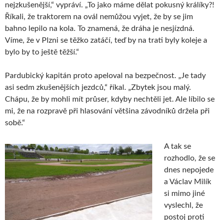
nejzkušenější,“ vypráví. „To jako máme dělat pokusný králíky?!
Říkali, že traktorem na ovál nemůžou vyjet, že by se jim
bahno lepilo na kola. To znamená, že dráha je nesjízdná.
Víme, že v Plzni se těžko zatáčí, teď by na trati byly koleje a
bylo by to ještě těžší.“
Pardubický kapitán proto apeloval na bezpečnost. „Je tady
asi sedm zkušenějších jezdců,“ říkal. „Zbytek jsou malý.
Chápu, že by mohli mít průser, kdyby nechtěli jet. Ale líbilo se
mi, že na rozpravě při hlasování většina závodníků držela při
sobě.“
A tak se
rozhodlo, že se
dnes nepojede
a Václav Milík
si mimo jiné
vyslechl, že
postoj proti