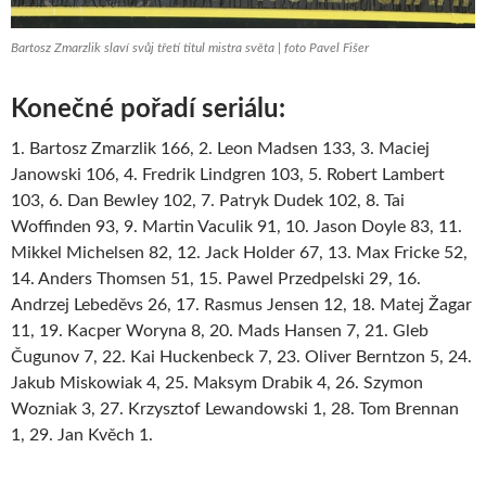
Bartosz Zmarzlik slaví svůj třetí titul mistra světa | foto Pavel Fišer
Konečné pořadí seriálu:
1. Bartosz Zmarzlik 166, 2. Leon Madsen 133, 3. Maciej
Janowski 106, 4. Fredrik Lindgren 103, 5. Robert Lambert
103, 6. Dan Bewley 102, 7. Patryk Dudek 102, 8. Tai
Woffinden 93, 9. Martin Vaculik 91, 10. Jason Doyle 83, 11.
Mikkel Michelsen 82, 12. Jack Holder 67, 13. Max Fricke 52,
14. Anders Thomsen 51, 15. Pawel Przedpelski 29, 16.
Andrzej Lebeděvs 26, 17. Rasmus Jensen 12, 18. Matej Žagar
11, 19. Kacper Woryna 8, 20. Mads Hansen 7, 21. Gleb
Čugunov 7, 22. Kai Huckenbeck 7, 23. Oliver Berntzon 5, 24.
Jakub Miskowiak 4, 25. Maksym Drabik 4, 26. Szymon
Wozniak 3, 27. Krzysztof Lewandowski 1, 28. Tom Brennan
1, 29. Jan Kvěch 1.