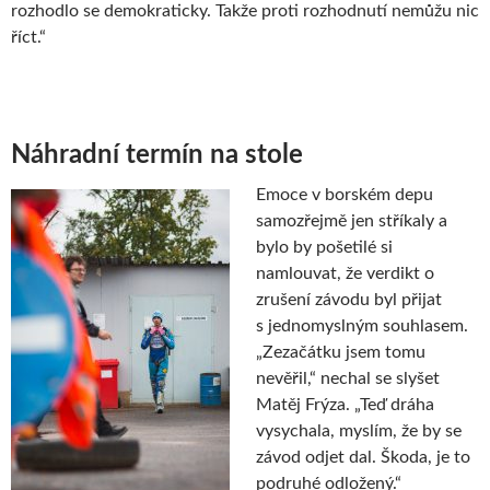
rozhodlo se demokraticky. Takže proti rozhodnutí nemůžu nic
říct.“
Náhradní termín na stole
Emoce v borském depu
samozřejmě jen stříkaly a
bylo by pošetilé si
namlouvat, že verdikt o
zrušení závodu byl přijat
s jednomyslným souhlasem.
„Zezačátku jsem tomu
nevěřil,“ nechal se slyšet
Matěj Frýza. „Teď dráha
vysychala, myslím, že by se
závod odjet dal. Škoda, je to
podruhé odložený.“