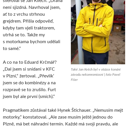
svěřoval se Jan Kvěch. „Dráha
není sjízdná. Navrhoval jsem,
ať to z vrchu strhnou
grejdrem. Přišla odpověď,
kdyby tam vjeli traktorem,
utrhá se to. Takže my
s motorkama bychom udělali
to samé.“
A co na to Eduard Krčmář?
„Dal jsem si snídani v KFC
Také Jan Kvěch byl v otázce konání
závodu nekomromiosní | foto Pavel
v Plzni,“ žertoval. „Převlík‘
Fišer
jsem se do kombinézy a na
rozpravě se to zrušilo. Furt
jsem byl ale první (smích).“
Pragmatikem zůstával také Hynek Štichauer. „Nemusím mejt
motorky,“ konstatoval. „Ale zase musím ještě jednou do
Plzně, má bet náhradní termín. Každé má svoji pravdu, ale