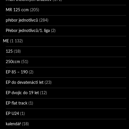
MR 125 ccm
(205)
přebor jednotlivců
(284)
Přebor jednotlivců/1. liga
(2)
ME
(1 132)
125
(18)
250ccm
(51)
EP 85 – 190
(2)
EP do devatenácti let
(23)
EP dvojic do 19 let
(12)
EP flat track
(1)
EP U24
(1)
kalendář
(18)