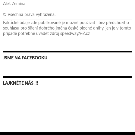
Aleš Zemina
© Všechna práva vyhrazena.
Faktické údaje zde publikované je možné používat i bez předchozího
souhlasu pro šíření dobrého jména české ploché dráhy, jen je v tomto
případě potřebné uvádět zdroj speedwayA-Z.cz
JSME NA FACEBOOKU
LAJKNĚTE NÁS !!!