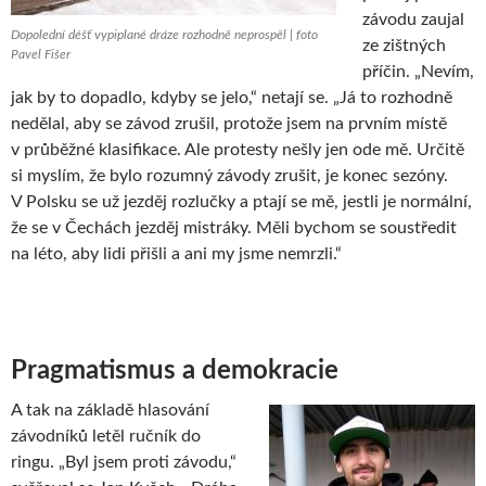
závodu zaujal
Dopolední déšť vypiplané dráze rozhodně neprospěl | foto
ze zištných
Pavel Fišer
příčin. „Nevím,
jak by to dopadlo, kdyby se jelo,“ netají se. „Já to rozhodně
nedělal, aby se závod zrušil, protože jsem na prvním místě
v průběžné klasifikace. Ale protesty nešly jen ode mě. Určitě
si myslím, že bylo rozumný závody zrušit, je konec sezóny.
V Polsku se už jezděj rozlučky a ptají se mě, jestli je normální,
že se v Čechách jezděj mistráky. Měli bychom se soustředit
na léto, aby lidi přišli a ani my jsme nemrzli.“
Pragmatismus a demokracie
A tak na základě hlasování
závodníků letěl ručník do
ringu. „Byl jsem proti závodu,“