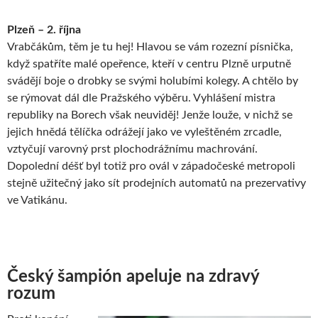
Plzeň – 2. října
Vrabčákům, těm je tu hej! Hlavou se vám rozezní písnička,
když spatříte malé opeřence, kteří v centru Plzně urputně
svádějí boje o drobky se svými holubími kolegy. A chtělo by
se rýmovat dál dle Pražského výběru. Vyhlášení mistra
republiky na Borech však neuviděj! Jenže louže, v nichž se
jejich hnědá tělíčka odrážejí jako ve vyleštěném zrcadle,
vztyčují varovný prst plochodrážnímu machrování.
Dopolední déšť byl totiž pro ovál v západočeské metropoli
stejně užitečný jako sít prodejních automatů na prezervativy
ve Vatikánu.
Český šampión apeluje na zdravý
rozum