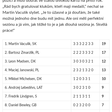
pozici a musí doufat ve stálou divokou kartu na příští rok.
„Rád bych gratuloval klukům, kteří mají medaili,“ nechal se
Martin Vaculík slyšet. „Je to úžasné a já doufám, že také
možná jednoho dne budu mít jednu. Ale oni měli perfektní
sezónu a já vím, jak těžké to je a jak dlouhá sezóna je. Skvělá
práce!“
1. Martin Vaculík, SK
3 3 3 2 2 3 3
19
2. Bartosz Zmarzlik, PL
2 2 2 3 3 3 2
17
3. Leon Madsen, DK
3 0 3 0 3 2 1
12
4. Maciej Janowski, PL
2 3 2 1 3 2 0
13
5. Mikkel Michelsen, DK
1 2 0 3 3 1
10
6. Andrzej Lebeděvs, LAT
3 0 2 3 1 0
9
7. Fredrik Lindgren, S
2 1 1 3 1 1
9
8. Daniel Bewley, GB
0 2 3 2 0 0
7