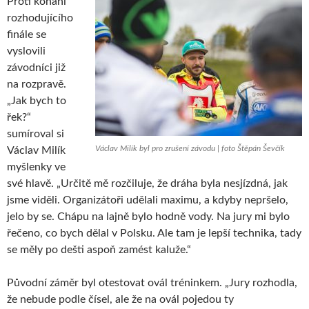
Proti konání
rozhodujícího
finále se
vyslovili
závodníci již
na rozpravě.
„Jak bych to
řek?“
sumíroval si
Václav Milík byl pro zrušení závodu | foto Štěpán Ševčík
Václav Milík
myšlenky ve
své hlavě. „Určitě mě rozčiluje, že dráha byla nesjízdná, jak
jsme viděli. Organizátoři udělali maximu, a kdyby nepršelo,
jelo by se. Chápu na lajně bylo hodně vody. Na jury mi bylo
řečeno, co bych dělal v Polsku. Ale tam je lepší technika, tady
se měly po dešti aspoň zamést kaluže.“
Původní záměr byl otestovat ovál tréninkem. „Jury rozhodla,
že nebude podle čísel, ale že na ovál pojedou ty