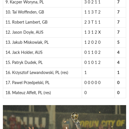
9. Kacper Woryna, PL
3 0 2 1 1
7
10. Tai Woffinden, GB
1 1 3 T 2
7
11. Robert Lambert, GB
2 3 T 1 1
7
12. Jason Doyle, AUS
1 3 1 2 X
7
13. Jakub Miskowiak, PL
1 2 0 2 0
5
14. Jack Holder, AUS
0 1 1 0 2
4
15. Patryk Dudek, PL
0 1 0 1 2
4
16. Krzysztof Lewandowski, PL (res)
1
1
17. Pawel Przedpelski, PL
0 0 0 0 0
0
18. Mateuz Affelt, PL (res)
0
0