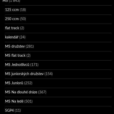
MS
(1 843)
125 ccm
(18)
250 ccm
(50)
flat track
(2)
kalendář
(24)
MS družstev
(281)
MS flat track
(2)
MS Jednotlivců
(171)
MS juniorských družstev
(154)
MS Juniorů
(252)
MS Na dlouhé dráze
(367)
MS Na ledě
(501)
SGP4
(11)