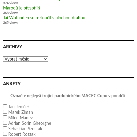
374 views
Marodů je přespříliš
368 views
Tai Woffinden se rozloučil s plochou dráhou
365 views
ARCHIVY
Archivy
ANKETY
Označte nejlepší trojici pardubického MACEC Cupu v pondělí:
Jan Jeníček
Marek Ziman
Milen Manev
Adrian Sorin Gheorghe
Sebastian Szostak
Robert Roszak