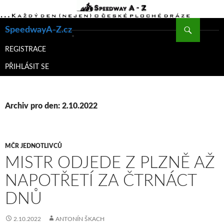
Hledat
SpeedwayA-Z.cz
PŘEJÍT
K
REGISTRACE
OBSAHU
PŘIHLÁSIT SE
WEBU
Archiv pro den: 2.10.2022
MČR JEDNOTLIVCŮ
MISTR ODJEDE Z PLZNĚ AŽ
NAPOTŘETÍ ZA ČTRNÁCT
DNŮ
2.10.2022
ANTONÍN ŠKACH