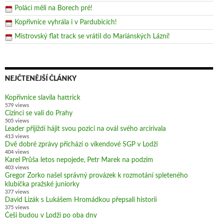
Poláci měli na Borech pré!
Kopřivnice vyhrála i v Pardubicích!
Mistrovský flat track se vrátil do Mariánských Lázní!
NEJČTENĚJŠÍ ČLÁNKY
Kopřivnice slavila hattrick
579 views
Cizinci se valí do Prahy
505 views
Leader přijíždí hájit svou pozici na ovál svého arcirivala
413 views
Dvě dobré zprávy přichází o víkendové SGP v Lodži
404 views
Karel Průša letos nepojede, Petr Marek na podzim
403 views
Gregor Zorko našel správný provázek k rozmotání spleteného
klubíčka pražské juniorky
377 views
David Lizák s Lukášem Hromádkou přepsali historii
375 views
Češi budou v Lodži po oba dny