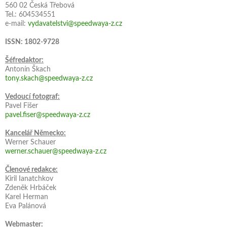
560 02 Česká Třebová
Tel.: 604534551
e-mail:
vydavatelstvi@speedwaya-z.cz
ISSN: 1802-9728
Šéfredaktor:
Antonín Škach
tony.skach@speedwaya-z.cz
Vedoucí fotograf:
Pavel Fišer
pavel.fiser@speedwaya-z.cz
Kancelář Německo:
Werner Schauer
werner.schauer@speedwaya-z.cz
Členové redakce:
Kiril Ianatchkov
Zdeněk Hrbáček
Karel Herman
Eva Palánová
Webmaster: