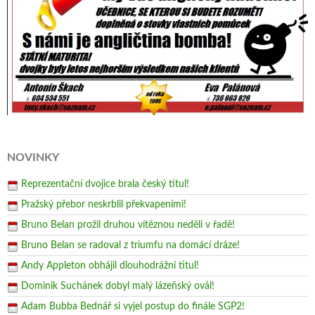
NOVINKY
Reprezentační dvojice brala český titul!
Pražský přebor neskrblil překvapeními!
Bruno Belan prožil druhou vítěznou neděli v řadě!
Bruno Belan se radoval z triumfu na domácí dráze!
Andy Appleton obhájil dlouhodrážní titul!
Dominik Suchánek dobyl malý lázeňský ovál!
Adam Bubba Bednář si vyjel postup do finále SGP2!