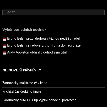
Bruno Belan se radoval z triumfu na domácí dráze!
Vyhledávání
Andy Appleton obhájil dlouhodrážní titul!
Reprezentační dvojice brala český titul!
Pražský přebor neskrblil překvapeními!
Výběr posledních novinek
Bruno Belan prožil druhou vítěznou neděli v řadě!
Bruno Belan se radoval z triumfu na domácí dráze!
Andy Appleton obhájil dlouhodrážní titul!
Reprezentační dvojice brala český titul!
NEJNOVĚJŠÍ PŘÍSPĚVKY
Žarnovický majstrovský víkend
Přichází čas českého finále
Pardubický MACEC Cup vyplní pondělní podvečer