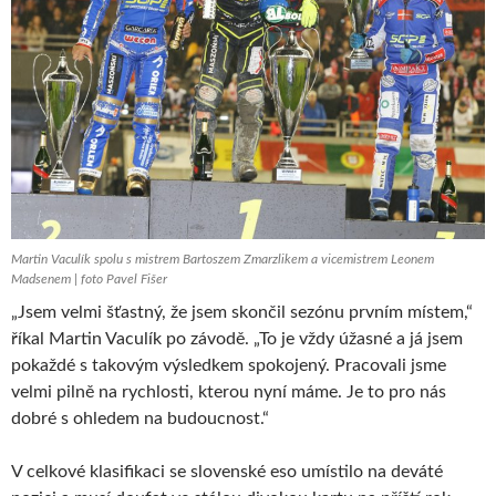
Martin Vaculík spolu s mistrem Bartoszem Zmarzlikem a vicemistrem Leonem
Madsenem | foto Pavel Fišer
„Jsem velmi šťastný, že jsem skončil sezónu prvním místem,“
říkal Martin Vaculík po závodě. „To je vždy úžasné a já jsem
pokaždé s takovým výsledkem spokojený. Pracovali jsme
velmi pilně na rychlosti, kterou nyní máme. Je to pro nás
dobré s ohledem na budoucnost.“
V celkové klasifikaci se slovenské eso umístilo na deváté