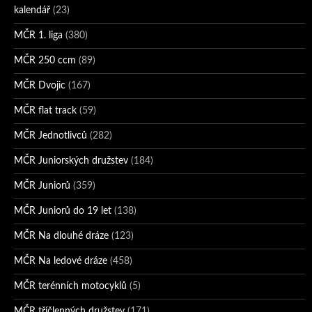
kalendář
(23)
MČR 1. liga
(380)
MČR 250 ccm
(89)
MČR Dvojic
(167)
MČR flat track
(59)
MČR Jednotlivců
(282)
MČR Juniorských družstev
(184)
MČR Juniorů
(359)
MČR Juniorů do 19 let
(138)
MČR Na dlouhé dráze
(123)
MČR Na ledové dráze
(458)
MČR terénních motocyklů
(5)
MČR tříčlenných družstev
(171)