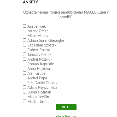
ANKETY
Označte nejlepší trojici pardubického MACEC Cupu v
pondělí:
Jan Jeníček
Marek Ziman
Milen Manev
Adrian Sorin Gheorghe
Sebastian Szostak
Robert Roszak
Jaroslav Petrák
Andrej Rozaljuk
Roman Kapustin
Anna Hajková
Alan Grupa
Andrei Popa
Erik Daniel Gheorghe
Adam Nejezchleba
David Hofman
Makar Levišin
Marián Jirout