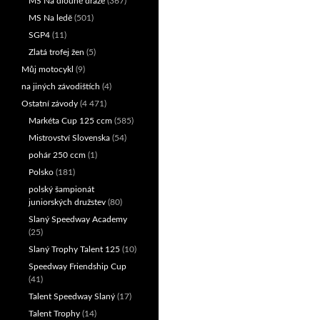
MS Na dlouhé dráze
(367)
MS Na ledě
(501)
SGP4
(11)
Zlatá trofej žen
(5)
Můj motocykl
(9)
na jiných závodištích
(4)
Ostatní závody
(4 471)
Markéta Cup 125 ccm
(585)
Mistrovství Slovenska
(54)
pohár 250 ccm
(1)
Polsko
(181)
polský šampionát
juniorských družstev
(80)
Slaný Speedway Academy
(25)
Slaný Trophy Talent 125
(10)
Speedway Friendship Cup
(41)
Talent Speedway Slaný
(17)
Talent Trophy
(14)