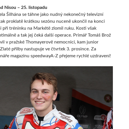
d Nisou – 25. listopadu
la Šilhána se táhne jako nudný nekonečný televizní
tak proklatě krátkou sezónu nuceně ukončil na konci
i při tréninku na Markétě zlomil ruku. Kosti však
ptimálně a tak jej čeká další operace. Primář Tomáš Brož
vil v pražské Thomayerově nemocnici, kam junior
Zlaté přilby nastupuje ve čtvrtek 3. prosince. Za
enáře magazínu speedwayA-Z přejeme rychlé uzdravení!