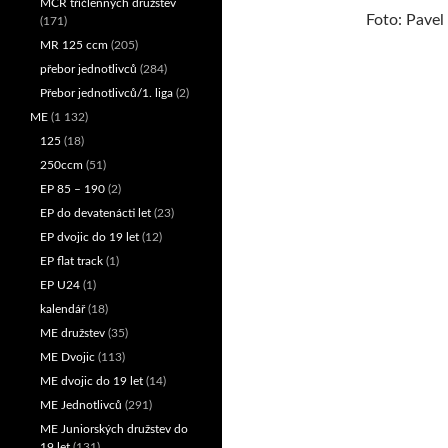
MČR tříčlenných družstev
Foto: Pavel 
(171)
MR 125 ccm
(205)
přebor jednotlivců
(284)
Přebor jednotlivců/1. liga
(2)
ME
(1 132)
125
(18)
250ccm
(51)
EP 85 – 190
(2)
EP do devatenácti let
(23)
EP dvojic do 19 let
(12)
EP flat track
(1)
EP U24
(1)
kalendář
(18)
ME družstev
(35)
ME Dvojic
(113)
ME dvojic do 19 let
(14)
ME Jednotlivců
(291)
ME Juniorských družstev do
19 let
(131)