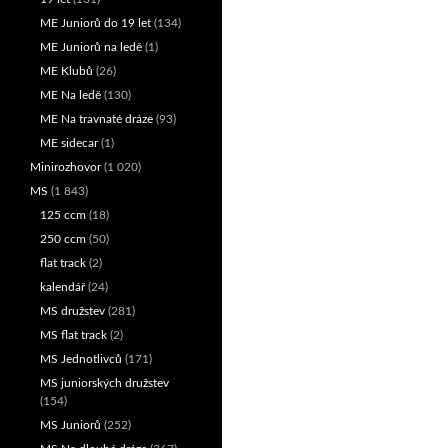
ME Juniorů do 19 let
(134)
ME Juniorů na ledě
(1)
ME Klubů
(26)
ME Na ledě
(130)
ME Na travnaté dráze
(93)
ME sidecar
(1)
Minirozhovor
(1 020)
MS
(1 843)
125 ccm
(18)
250 ccm
(50)
flat track
(2)
kalendář
(24)
MS družstev
(281)
MS flat track
(2)
MS Jednotlivců
(171)
MS juniorských družstev
(154)
MS Juniorů
(252)