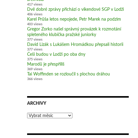
417 views
Dvě dobré zprávy přichází o víkendové SGP v Lodži
406 views
Karel Průša letos nepojede, Petr Marek na podzim
403 views
Gregor Zorko našel správný provázek k rozmotání
spleteného klubíčka pražské juniorky
377 views
David Lizák s Lukášem Hromádkou přepsali historii
377 views
Češi budou v Lodži po oba dny
375 views
Marodů je přespříliš
369 views
Tai Woffinden se rozloučil s plochou dráhou
366 views
ARCHIVY
Archivy