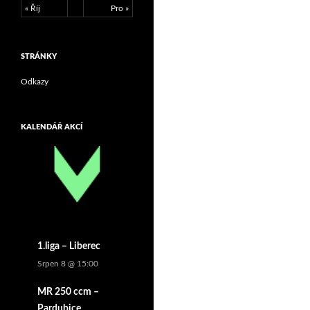
« Říj
Pro »
STRÁNKY
Odkazy
KALENDÁŘ AKCÍ
1.liga – Liberec
Srpen 8 @ 15:00
MR 250 ccm –
Pardubice