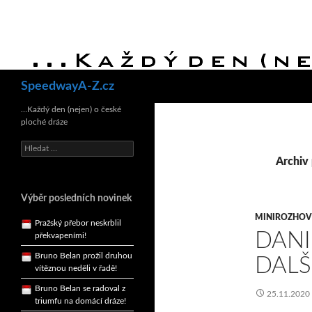
Hledat
SpeedwayA-Z.cz
Bruno Belan se radoval z
…Každý den (nejen) o české
triumfu na domácí dráze!
ploché dráze
Andy Appleton obhájil
dlouhodrážní titul!
Vyhledávání
Archiv 
Reprezentační dvojice
brala český titul!
Pražský přebor neskrblil
Výběr posledních novinek
překvapeními!
MINIROZHO
Bruno Belan prožil druhou
DANI
vítěznou neděli v řadě!
DALŠ
Bruno Belan se radoval z
triumfu na domácí dráze!
25.11.2020
Andy Appleton obhájil
dlouhodrážní titul!