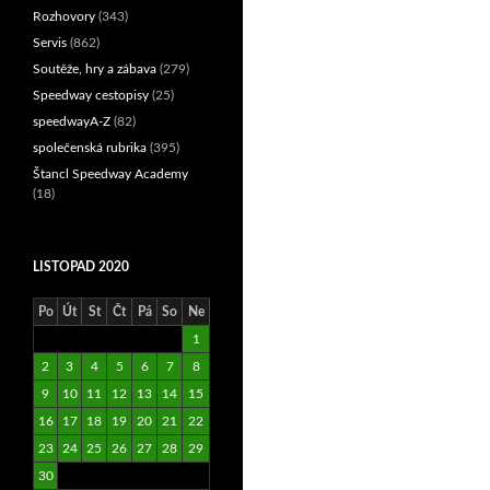
Rozhovory
(343)
Servis
(862)
Soutěže, hry a zábava
(279)
Speedway cestopisy
(25)
speedwayA-Z
(82)
společenská rubrika
(395)
Štancl Speedway Academy
(18)
LISTOPAD 2020
Po
Út
St
Čt
Pá
So
Ne
1
2
3
4
5
6
7
8
9
10
11
12
13
14
15
16
17
18
19
20
21
22
23
24
25
26
27
28
29
30