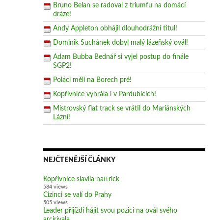
Bruno Belan se radoval z triumfu na domácí
dráze!
Andy Appleton obhájil dlouhodrážní titul!
Dominik Suchánek dobyl malý lázeňský ovál!
Adam Bubba Bednář si vyjel postup do finále
SGP2!
Poláci měli na Borech pré!
Kopřivnice vyhrála i v Pardubicích!
Mistrovský flat track se vrátil do Mariánských
Lázní!
NEJČTENĚJŠÍ ČLÁNKY
Kopřivnice slavila hattrick
584 views
Cizinci se valí do Prahy
505 views
Leader přijíždí hájit svou pozici na ovál svého
arcirivala