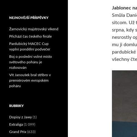
Reprezentační dvojice
Jablonec na
brala český titul!
Smůla Danie
NEJNOVĚJŠÍ PŘÍSPĚVKY
sitcom. Už 
Žarnovický majstrovský víkend
srpna, kdy s
Přichází čas českého finále
nesrostly o
Pardubický MACEC Cup
mu ji domlu
vyplní pondělní podvečer
pardubické 
Boj o poslední volné místo
všechny čt
světového poháru je
rozlosován
Vít Janoušek bral stříbro v
premiérovém evropském
poháru
RUBRIKY
Dopisy z Jawy
(1)
Extraliga
(1 099)
Grand Prix
(633)