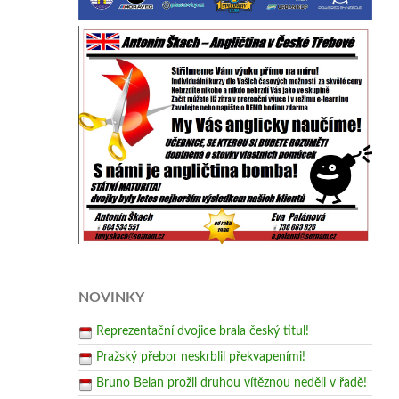
NOVINKY
Reprezentační dvojice brala český titul!
Pražský přebor neskrblil překvapeními!
Bruno Belan prožil druhou vítěznou neděli v řadě!