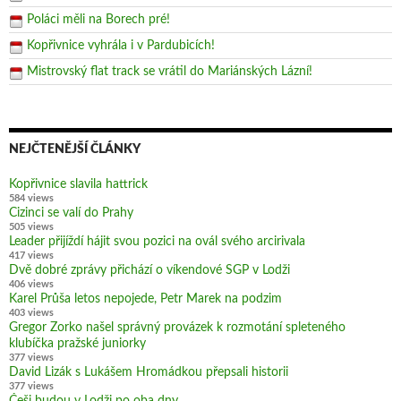
Poláci měli na Borech pré!
Kopřivnice vyhrála i v Pardubicích!
Mistrovský flat track se vrátil do Mariánských Lázní!
NEJČTENĚJŠÍ ČLÁNKY
Kopřivnice slavila hattrick
584 views
Cizinci se valí do Prahy
505 views
Leader přijíždí hájit svou pozici na ovál svého arcirivala
417 views
Dvě dobré zprávy přichází o víkendové SGP v Lodži
406 views
Karel Průša letos nepojede, Petr Marek na podzim
403 views
Gregor Zorko našel správný provázek k rozmotání spleteného
klubíčka pražské juniorky
377 views
David Lizák s Lukášem Hromádkou přepsali historii
377 views
Češi budou v Lodži po oba dny