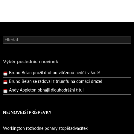
Bruno Belan se radoval z triumfu na domácí dráze!
Vyhledávání
Andy Appleton obhájil dlouhodrážní titul!
Reprezentační dvojice brala český titul!
Pražský přebor neskrblil překvapeními!
Výběr posledních novinek
Bruno Belan prožil druhou vítěznou neděli v řadě!
Bruno Belan se radoval z triumfu na domácí dráze!
Andy Appleton obhájil dlouhodrážní titul!
Reprezentační dvojice brala český titul!
NEJNOVĚJŠÍ PŘÍSPĚVKY
Workington rozhodne poháry stopětadvacítek