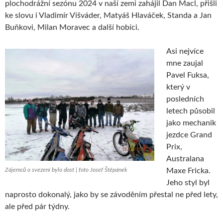
plochodrážní sezónu 2024 v naší zemi zahájil Dan Macl, přišli
ke slovu i Vladimír Višváder, Matyáš Hlaváček, Standa a Jan
Buňkovi, Milan Moravec a další hobíci.
Asi nejvíce
mne zaujal
Pavel Fuksa,
který v
posledních
letech působil
jako mechanik
jezdce Grand
Prix,
Australana
Zájemců o svezení bylo dost | foto Josef Štěpánek
Maxe Fricka.
Jeho styl byl
naprosto dokonalý, jako by se závoděním přestal ne před lety,
ale před pár týdny.