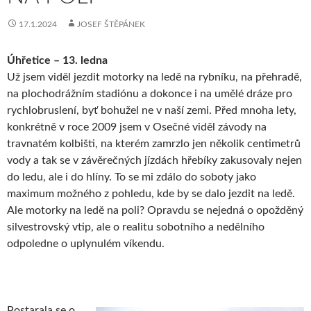
17.1.2024
JOSEF ŠTĚPÁNEK
Úhřetice – 13. ledna
Už jsem viděl jezdit motorky na ledě na rybníku, na přehradě,
na plochodrážním stadiónu a dokonce i na umělé dráze pro
rychlobruslení, byť bohužel ne v naší zemi. Před mnoha lety,
konkrétně v roce 2009 jsem v Osečné viděl závody na
travnatém kolbišti, na kterém zamrzlo jen několik centimetrů
vody a tak se v závěrečných jízdách hřebíky zakusovaly nejen
do ledu, ale i do hlíny. To se mi zdálo do soboty jako
maximum možného z pohledu, kde by se dalo jezdit na ledě.
Ale motorky na ledě na poli? Opravdu se nejedná o opožděný
silvestrovský vtip, ale o realitu sobotního a nedělního
odpoledne o uplynulém víkendu.
Postarala se o