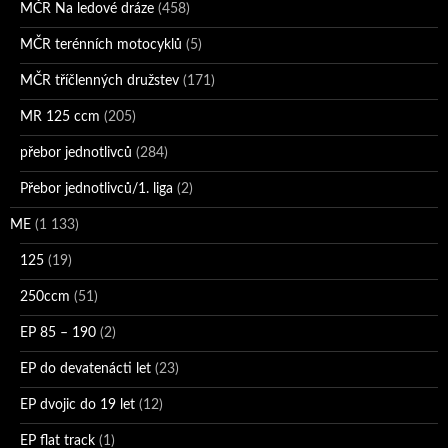
MČR Na ledové dráze
(458)
MČR terénních motocyklů
(5)
MČR tříčlenných družstev
(171)
MR 125 ccm
(205)
přebor jednotlivců
(284)
Přebor jednotlivců/1. liga
(2)
ME
(1 133)
125
(19)
250ccm
(51)
EP 85 – 190
(2)
EP do devatenácti let
(23)
EP dvojic do 19 let
(12)
EP flat track
(1)