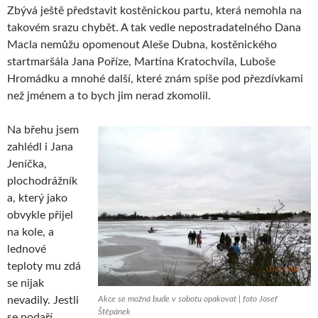
Zbývá ještě představit kostěnickou partu, která nemohla na
takovém srazu chybět. A tak vedle nepostradatelného Dana
Macla nemůžu opomenout Aleše Dubna, kostěnického
startmaršála Jana Poříze, Martina Kratochvíla, Luboše
Hromádku a mnohé další, které znám spíše pod přezdívkami
než jménem a to bych jim nerad zkomolil.
Na břehu jsem
zahlédl i Jana
Jeníčka,
plochodrážník
a, který jako
obvykle přijel
na kole, a
lednové
teploty mu zdá
se nijak
nevadily. Jestli
Akce se možná bude v sobotu opakovat | foto Josef
Štěpánek
se podaří