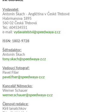
Vydavatel:
Antonín Škach - Angličtina v České Třebové
Habrmanova 1895
560 02 Česká Třebová
Tel.: 604534551
e-mail:
vydavatelstvi@speedwaya-z.cz
ISSN: 1802-9728
Šéfredaktor:
Antonín Škach
tony.skach@speedwaya-z.cz
Vedoucí fotograf:
Pavel Fišer
pavel.fiser@speedwaya-z.cz
Kancelář Německo:
Werner Schauer
werner.schauer@speedwaya-z.cz
Členové redakce:
Kiril Ianatchkov