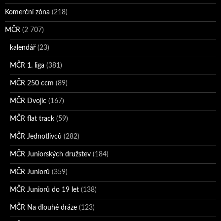
Komerční zóna
(218)
MČR
(2 707)
kalendář
(23)
MČR 1. liga
(381)
MČR 250 ccm
(89)
MČR Dvojic
(167)
MČR flat track
(59)
MČR Jednotlivců
(282)
MČR Juniorských družstev
(184)
MČR Juniorů
(359)
MČR Juniorů do 19 let
(138)
MČR Na dlouhé dráze
(123)