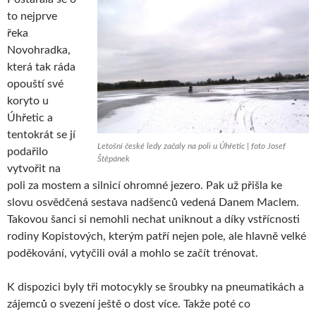
to nejprve
řeka
Novohradka,
která tak ráda
opouští své
koryto u
Úhřetic a
tentokrát se jí
Letošní české ledy začaly na poli u Úhřetic | foto Josef
podařilo
Štěpánek
vytvořit na
poli za mostem a silnicí ohromné jezero. Pak už přišla ke
slovu osvědčená sestava nadšenců vedená Danem Maclem.
Takovou šanci si nemohli nechat uniknout a díky vstřícnosti
rodiny Kopistových, kterým patří nejen pole, ale hlavně velké
poděkování, vytyčili ovál a mohlo se začít trénovat.
K dispozici byly tři motocykly se šroubky na pneumatikách a
zájemců o svezení ještě o dost více. Takže poté co