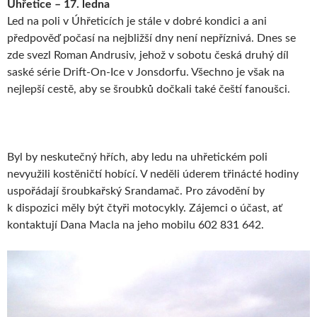
Úhřetice – 17. ledna
Led na poli v Úhřeticích je stále v dobré kondici a ani
předpověď počasí na nejbližší dny není nepříznivá. Dnes se
zde svezl Roman Andrusiv, jehož v sobotu česká druhý díl
saské série Drift-On-Ice v Jonsdorfu. Všechno je však na
nejlepší cestě, aby se šroubků dočkali také čeští fanoušci.
Byl by neskutečný hřích, aby ledu na uhřetickém poli
nevyužili kostěničtí hobící. V neděli úderem třinácté hodiny
uspořádají šroubkařský Srandamač. Pro závodění by
k dispozici měly být čtyři motocykly. Zájemci o účast, ať
kontaktují Dana Macla na jeho mobilu 602 831 642.