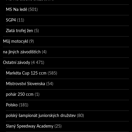
MS Na ledě
(501)
SGP4
(11)
Zlatá trofej žen
(5)
Můj motocykl
(9)
na jiných závodištích
(4)
Ostatní závody
(4 471)
Markéta Cup 125 ccm
(585)
Mistrovství Slovenska
(54)
pohár 250 ccm
(1)
Polsko
(181)
polský šampionát juniorských družstev
(80)
Slaný Speedway Academy
(25)