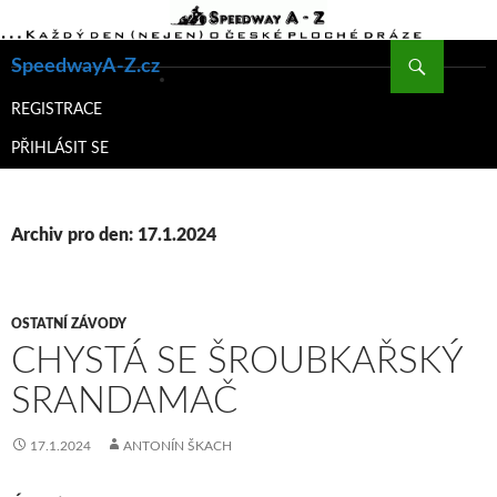
Hledat
SpeedwayA-Z.cz
PŘEJÍT
K
REGISTRACE
OBSAHU
PŘIHLÁSIT SE
WEBU
Archiv pro den: 17.1.2024
OSTATNÍ ZÁVODY
CHYSTÁ SE ŠROUBKAŘSKÝ
SRANDAMAČ
17.1.2024
ANTONÍN ŠKACH