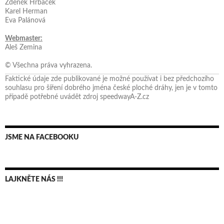
Zdeněk Hrbáček
Karel Herman
Eva Palánová
Webmaster:
Aleš Zemina
© Všechna práva vyhrazena.
Faktické údaje zde publikované je možné používat i bez předchozího
souhlasu pro šíření dobrého jména české ploché dráhy, jen je v tomto
případě potřebné uvádět zdroj speedwayA-Z.cz
JSME NA FACEBOOKU
LAJKNĚTE NÁS !!!