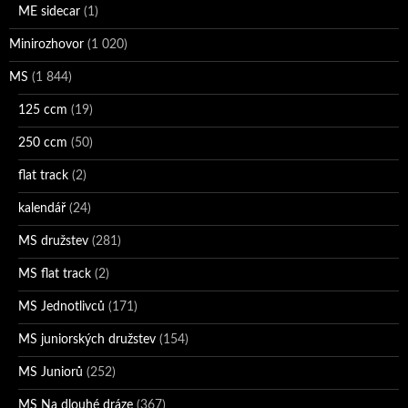
ME sidecar
(1)
Minirozhovor
(1 020)
MS
(1 844)
125 ccm
(19)
250 ccm
(50)
flat track
(2)
kalendář
(24)
MS družstev
(281)
MS flat track
(2)
MS Jednotlivců
(171)
MS juniorských družstev
(154)
MS Juniorů
(252)
MS Na dlouhé dráze
(367)