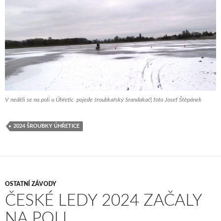
V neděli se na poli u Úhřetic pojede šroubkařský Srandakač| foto Josef Štěpánek
2024 ŠROUBKY ÚHŘETICE
OSTATNÍ ZÁVODY
ČESKÉ LEDY 2024 ZAČALY
NA POLI