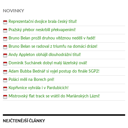
NOVINKY
Reprezentační dvojice brala český titul!
Pražský přebor neskrblil překvapeními!
Bruno Belan prožil druhou vítěznou neděli v řadě!
Bruno Belan se radoval z triumfu na domácí dráze!
Andy Appleton obhájil dlouhodrážní titul!
Dominik Suchánek dobyl malý lázeňský ovál!
Adam Bubba Bednář si vyjel postup do finále SGP2!
Poláci měli na Borech pré!
Kopřivnice vyhrála i v Pardubicích!
Mistrovský flat track se vrátil do Mariánských Lázní!
NEJČTENĚJŠÍ ČLÁNKY