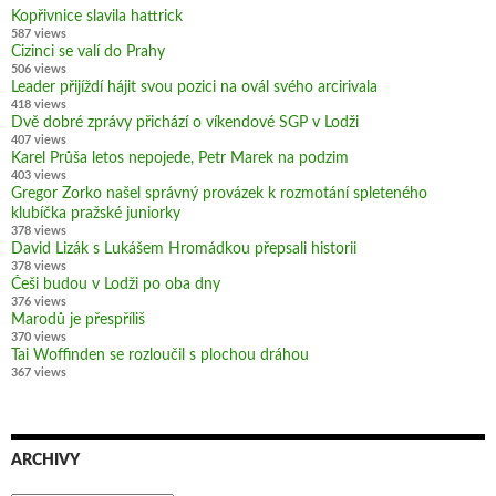
Kopřivnice slavila hattrick
587 views
Cizinci se valí do Prahy
506 views
Leader přijíždí hájit svou pozici na ovál svého arcirivala
418 views
Dvě dobré zprávy přichází o víkendové SGP v Lodži
407 views
Karel Průša letos nepojede, Petr Marek na podzim
403 views
Gregor Zorko našel správný provázek k rozmotání spleteného
klubíčka pražské juniorky
378 views
David Lizák s Lukášem Hromádkou přepsali historii
378 views
Češi budou v Lodži po oba dny
376 views
Marodů je přespříliš
370 views
Tai Woffinden se rozloučil s plochou dráhou
367 views
ARCHIVY