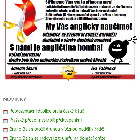
NOVINKY
Reprezentační dvojice brala český titul!
Pražský přebor neskrblil překvapeními!
Bruno Belan prožil druhou vítěznou neděli v řadě!
Bruno Belan se radoval z triumfu na domácí dráze!