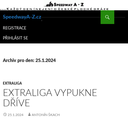
Hledat
SpeedwayA-Z.cz
PŘEJÍT
K
REGISTRACE
OBSAHU
PŘIHLÁSIT SE
WEBU
Archiv pro den: 25.1.2024
EXTRALIGA
EXTRALIGA VYPUKNE
DŘÍVE
25.1.2024
ANTONÍN ŠKACH