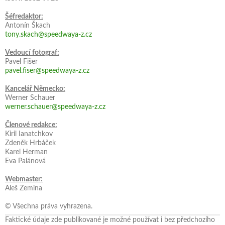
Šéfredaktor:
Antonín Škach
tony.skach@speedwaya-z.cz
Vedoucí fotograf:
Pavel Fišer
pavel.fiser@speedwaya-z.cz
Kancelář Německo:
Werner Schauer
werner.schauer@speedwaya-z.cz
Členové redakce:
Kiril Ianatchkov
Zdeněk Hrbáček
Karel Herman
Eva Palánová
Webmaster:
Aleš Zemina
© Všechna práva vyhrazena.
Faktické údaje zde publikované je možné používat i bez předchozího