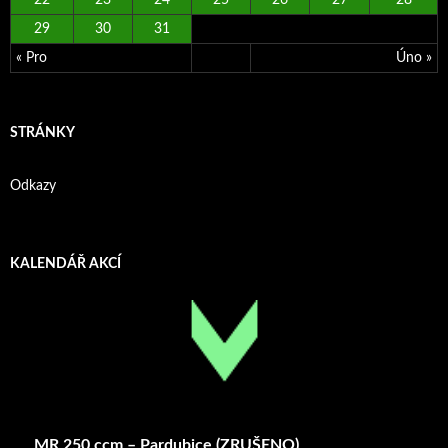
22
23
24
25
26
27
28
29
30
31
« Pro
Úno »
STRÁNKY
Odkazy
KALENDÁŘ AKCÍ
MR 250 ccm – Pardubice (ZRUŠENO)