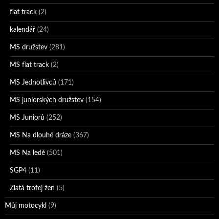
flat track
(2)
kalendář
(24)
MS družstev
(281)
MS flat track
(2)
MS Jednotlivců
(171)
MS juniorských družstev
(154)
MS Juniorů
(252)
MS Na dlouhé dráze
(367)
MS Na ledě
(501)
SGP4
(11)
Zlatá trofej žen
(5)
Můj motocykl
(9)