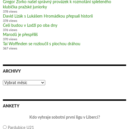
Gregor Zorko našel správný provázek k rozmotání spleteného
klubíčka pražské juniorky
378 views
David Lizák s Lukášem Hromádkou přepsali historii
378 views
Češi budou v Lodži po oba dny
376 views
Marodů je přespříliš
370 views
Tai Woffinden se rozloučil s plochou dráhou
367 views
ARCHIVY
Archivy
ANKETY
Kdo vyhraje sobotní první ligu v Liberci?
Pardubice U21