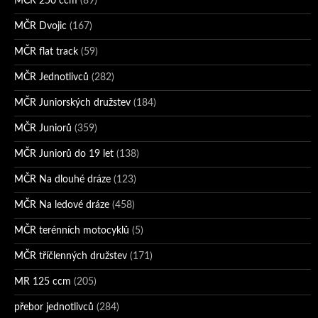
MČR 250 ccm
(89)
MČR Dvojic
(167)
MČR flat track
(59)
MČR Jednotlivců
(282)
MČR Juniorských družstev
(184)
MČR Juniorů
(359)
MČR Juniorů do 19 let
(138)
MČR Na dlouhé dráze
(123)
MČR Na ledové dráze
(458)
MČR terénních motocyklů
(5)
MČR tříčlenných družstev
(171)
MR 125 ccm
(205)
přebor jednotlivců
(284)