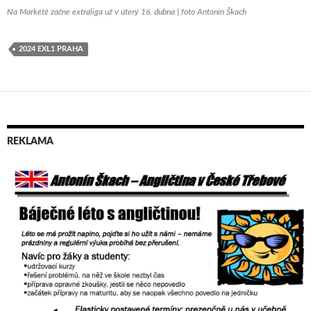
Na Markétě začne extraliga už v úterý 16. dubna | foto Antonín Škach
2024 EXL1 PRAHA
REKLAMA