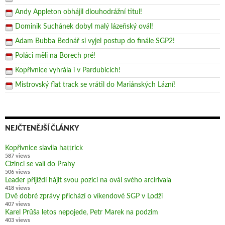
Andy Appleton obhájil dlouhodrážní titul!
Dominik Suchánek dobyl malý lázeňský ovál!
Adam Bubba Bednář si vyjel postup do finále SGP2!
Poláci měli na Borech pré!
Kopřivnice vyhrála i v Pardubicích!
Mistrovský flat track se vrátil do Mariánských Lázní!
NEJČTENĚJŠÍ ČLÁNKY
Kopřivnice slavila hattrick
587 views
Cizinci se valí do Prahy
506 views
Leader přijíždí hájit svou pozici na ovál svého arcirivala
418 views
Dvě dobré zprávy přichází o víkendové SGP v Lodži
407 views
Karel Průša letos nepojede, Petr Marek na podzim
403 views