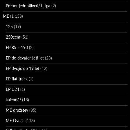
Přebor jednotlivců/1. liga
(2)
ME
(1 133)
125
(19)
250ccm
(51)
EP 85 – 190
(2)
EP do devatenácti let
(23)
EP dvojic do 19 let
(12)
EP flat track
(1)
EP U24
(1)
kalendář
(18)
ME družstev
(35)
ME Dvojic
(113)