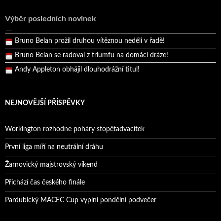
Reprezentační dvojice brala český titul!
Výběr posledních novinek
Pražský přebor neskrblil překvapeními!
Bruno Belan prožil druhou vítěznou neděli v řadě!
Bruno Belan se radoval z triumfu na domácí dráze!
Andy Appleton obhájil dlouhodrážní titul!
Reprezentační dvojice brala český titul!
NEJNOVĚJŠÍ PŘÍSPĚVKY
Workington rozhodne poháry stopětadvacítek
První liga míří na neutrální dráhu
Žarnovický majstrovský víkend
Přichází čas českého finále
Pardubický MACEC Cup vyplní pondělní podvečer