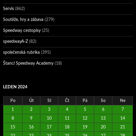
Servis
(862)
Soutěže, hry a zábava
(279)
Speedway cestopisy
(25)
speedwayA-Z
(82)
společenská rubrika
(395)
Štancl Speedway Academy
(18)
LEDEN 2024
Po
Út
St
Čt
Pá
So
Ne
1
2
3
4
5
6
7
8
9
10
11
12
13
14
15
16
17
18
19
20
21