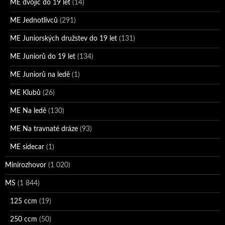
ME dvojic do 19 let
(14)
ME Jednotlivců
(291)
ME Juniorských družstev do 19 let
(131)
ME Juniorů do 19 let
(134)
ME Juniorů na ledě
(1)
ME Klubů
(26)
ME Na ledě
(130)
ME Na travnaté dráze
(93)
ME sidecar
(1)
Minirozhovor
(1 020)
MS
(1 844)
125 ccm
(19)
250 ccm
(50)