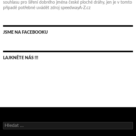
souhlasu pro šíření dobrého jména české ploché dráhy, jen je v tomto
případě potřebné uvádět zdroj speedwayA-Z.cz
JSME NA FACEBOOKU
LAJKNĚTE NÁS !!!
Bruno Belan se radoval z triumfu na domácí dráze!
Vyhledávání
Andy Appleton obhájil dlouhodrážní titul!