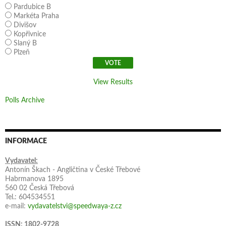
Pardubice B
Markéta Praha
Divišov
Kopřivnice
Slaný B
Plzeň
View Results
Polls Archive
INFORMACE
Vydavatel:
Antonín Škach - Angličtina v České Třebové
Habrmanova 1895
560 02 Česká Třebová
Tel.: 604534551
e-mail:
vydavatelstvi@speedwaya-z.cz
ISSN: 1802-9728