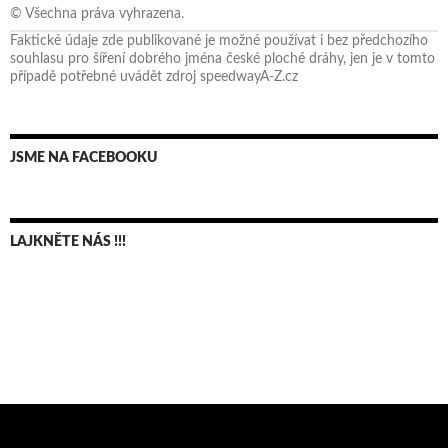
© Všechna práva vyhrazena.
Faktické údaje zde publikované je možné používat i bez předchozího
souhlasu pro šíření dobrého jména české ploché dráhy, jen je v tomto
případě potřebné uvádět zdroj speedwayA-Z.cz
JSME NA FACEBOOKU
LAJKNĚTE NÁS !!!