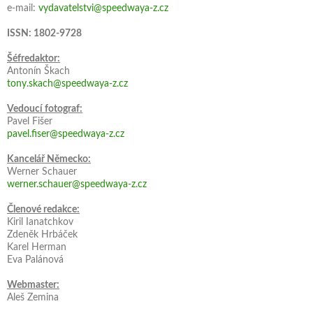
e-mail:
vydavatelstvi@speedwaya-z.cz
ISSN: 1802-9728
Šéfredaktor:
Antonín Škach
tony.skach@speedwaya-z.cz
Vedoucí fotograf:
Pavel Fišer
pavel.fiser@speedwaya-z.cz
Kancelář Německo:
Werner Schauer
werner.schauer@speedwaya-z.cz
Členové redakce:
Kiril Ianatchkov
Zdeněk Hrbáček
Karel Herman
Eva Palánová
Webmaster:
Aleš Zemina