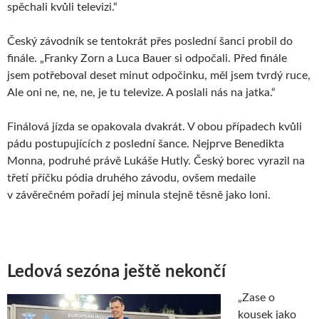
spěchali kvůli televizi.“
Český závodník se tentokrát přes poslední šanci probil do
finále. „Franky Zorn a Luca Bauer si odpočali. Před finále
jsem potřeboval deset minut odpočinku, měl jsem tvrdý ruce,
Ale oni ne, ne, ne, je tu televize. A poslali nás na jatka.“
Finálová jízda se opakovala dvakrát. V obou případech kvůli
pádu postupujících z poslední šance. Nejprve Benedikta
Monna, podruhé právě Lukáše Hutly. Český borec vyrazil na
třetí příčku pódia druhého závodu, ovšem medaile
v závěrečném pořadí jej minula stejně těsně jako loni.
Ledová sezóna ještě nekončí
„Zase o
kousek jako