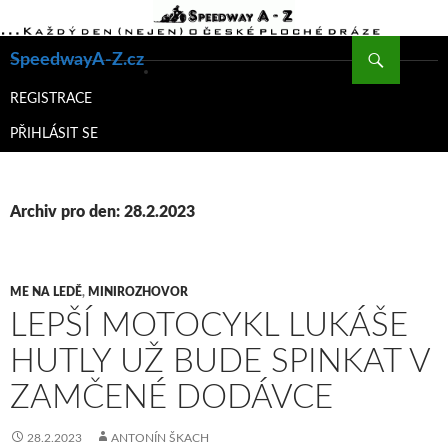
Hledat
SpeedwayA-Z.cz
PŘEJÍT
K
REGISTRACE
OBSAHU
PŘIHLÁSIT SE
WEBU
Archiv pro den: 28.2.2023
ME NA LEDĚ
,
MINIROZHOVOR
LEPŠÍ MOTOCYKL LUKÁŠE
HUTLY UŽ BUDE SPINKAT V
ZAMČENÉ DODÁVCE
28.2.2023
ANTONÍN ŠKACH