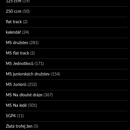
125 ccm
(19)
250 ccm
(50)
flat track
(2)
kalendář
(24)
MS družstev
(281)
MS flat track
(2)
MS Jednotlivců
(171)
MS juniorských družstev
(154)
MS Juniorů
(252)
MS Na dlouhé dráze
(367)
MS Na ledě
(501)
SGP4
(11)
Zlatá trofej žen
(5)