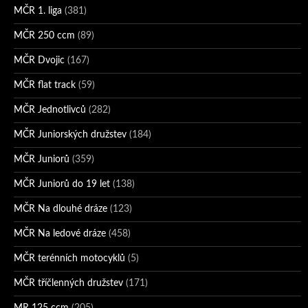
MČR 1. liga
(381)
MČR 250 ccm
(89)
MČR Dvojic
(167)
MČR flat track
(59)
MČR Jednotlivců
(282)
MČR Juniorských družstev
(184)
MČR Juniorů
(359)
MČR Juniorů do 19 let
(138)
MČR Na dlouhé dráze
(123)
MČR Na ledové dráze
(458)
MČR terénních motocyklů
(5)
MČR tříčlenných družstev
(171)
MR 125 ccm
(205)