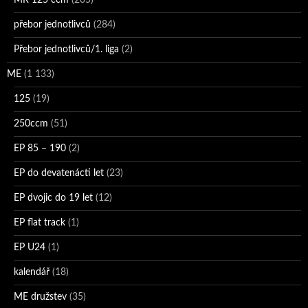
přebor jednotlivců
(284)
Přebor jednotlivců/1. liga
(2)
ME
(1 133)
125
(19)
250ccm
(51)
EP 85 – 190
(2)
EP do devatenácti let
(23)
EP dvojic do 19 let
(12)
EP flat track
(1)
EP U24
(1)
kalendář
(18)
ME družstev
(35)