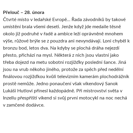
Přelouč – 28. února
Čtvrté místo v ledařské Evropě… Řada závodníků by takové
umístění brala všemi deseti. Jenže když jde medaile těsně
okolo již podruhé v řadě a ambice leží oprávněně mnohem
výše, růžové brýle se z pouzdra ani nevyndávají. Loni chyběl k
bronzu bod, letos dva. Na kdyby se plochá dráha nejezdí
přesto, přichází na mysl. Některá z nich jsou vlastní jako
třeba dojezd na metu sobotní rozjížďky poslední šance. Jiná
jsou na vrub někoho jiného, protože za spěch před nedělní
finálovou rozjížďkou kvůli televizním kamerám plochodrážník
prostě nemůže. Jedno ponaučení však víkendový Sanok
Lukáši Hutlovi přinesl každopádně. Při mistrovství světa v
Inzellu přespříští víkend si svůj první motocykl na noc nechá
v zamčené dodávce.