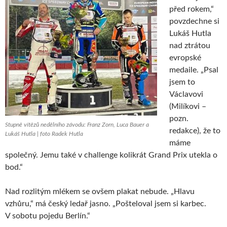
před rokem,“
povzdechne si
Lukáš Hutla
nad ztrátou
evropské
medaile. „Psal
jsem to
Václavovi
(Milíkovi –
pozn.
Stupně vítězů nedělního závodu: Franz Zorn, Luca Bauer a
redakce), že to
Lukáš Hutla | foto Radek Hutla
máme
společný. Jemu také v challenge kolikrát Grand Prix utekla o
bod.“
Nad rozlitým mlékem se ovšem plakat nebude. „Hlavu
vzhůru,“ má český ledař jasno. „Pošteloval jsem si karbec.
V sobotu pojedu Berlín.“