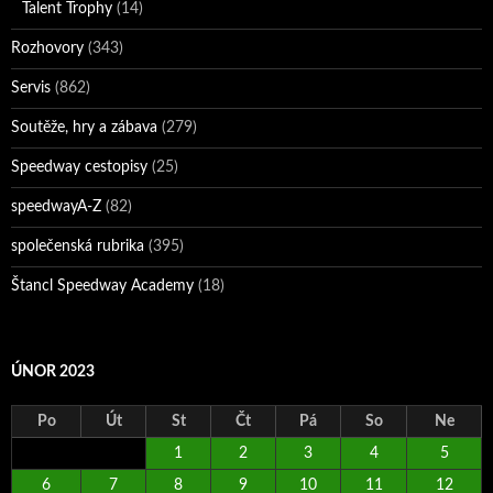
Talent Trophy
(14)
Rozhovory
(343)
Servis
(862)
Soutěže, hry a zábava
(279)
Speedway cestopisy
(25)
speedwayA-Z
(82)
společenská rubrika
(395)
Štancl Speedway Academy
(18)
ÚNOR 2023
Po
Út
St
Čt
Pá
So
Ne
1
2
3
4
5
6
7
8
9
10
11
12