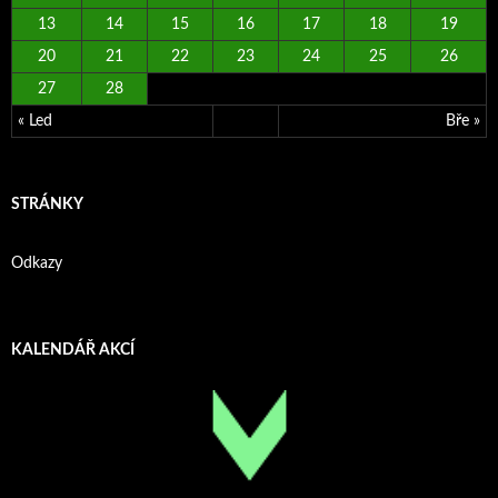
13
14
15
16
17
18
19
20
21
22
23
24
25
26
27
28
« Led
Bře »
STRÁNKY
Odkazy
KALENDÁŘ AKCÍ