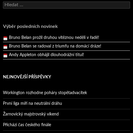
Bruno Belan se radoval z triumfu na domácí dráze!
Vyhledávání
Andy Appleton obhájil dlouhodrážní titul!
Reprezentační dvojice brala český titul!
Výběr posledních novinek
Pražský přebor neskrblil překvapeními!
Bruno Belan prožil druhou vítěznou neděli v řadě!
Bruno Belan se radoval z triumfu na domácí dráze!
Andy Appleton obhájil dlouhodrážní titul!
Reprezentační dvojice brala český titul!
NEJNOVĚJŠÍ PŘÍSPĚVKY
Workington rozhodne poháry stopětadvacítek
První liga míří na neutrální dráhu
Žarnovický majstrovský víkend
Přichází čas českého finále