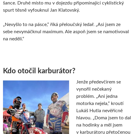
šance. Druhé místo mu v dojezdu připomínající cyklistický
spurt těsně vyfouknul Jan Klatovský.
„Nevyšlo to na pásce,“ říká přeloučský ledař. „Asi jsem ze
sebe nevymáčknul maximum. Ale aspoň jsem se namotivoval
na neděli.“
Kdo otočil karburátor?
Jenže předevčírem se
vynořil nečekaný
problém. „Ani jedna
motorka nejela,“ kroutí
Lukáš Hutla nevěřícně
hlavou. „Doma jsem to dal
na hodinky a měl jsem
v karburátoru přetočenou