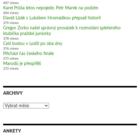
407 views
Karel Průša letos nepojede, Petr Marek na podzim
404 views
David Lizák s Lukášem Hromádkou přepsali historii
379 views
Gregor Zorko našel správný provázek k rozmotání spleteného
klubíčka pražské juniorky
378 views
Češi budou v Lodži po oba dny
376 views
Přichází čas českého finále
375 views
Marodů je přespříliš
372 views
ARCHIVY
Archivy
ANKETY