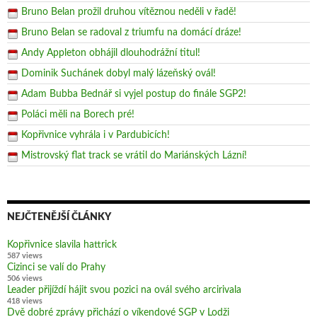
Bruno Belan prožil druhou vítěznou neděli v řadě!
Bruno Belan se radoval z triumfu na domácí dráze!
Andy Appleton obhájil dlouhodrážní titul!
Dominik Suchánek dobyl malý lázeňský ovál!
Adam Bubba Bednář si vyjel postup do finále SGP2!
Poláci měli na Borech pré!
Kopřivnice vyhrála i v Pardubicích!
Mistrovský flat track se vrátil do Mariánských Lázní!
NEJČTENĚJŠÍ ČLÁNKY
Kopřivnice slavila hattrick
587 views
Cizinci se valí do Prahy
506 views
Leader přijíždí hájit svou pozici na ovál svého arcirivala
418 views
Dvě dobré zprávy přichází o víkendové SGP v Lodži