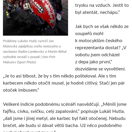
trysku na vzduch. Jestli to
byl atentát, nechápu.“
Jak bych se však někdo ze
soupeřů mohl
k motocyklům českého
Problémy Lukáše Hutly vyřešil Jan
Klatovský zápůjčkou svého motocyklu a
reprezentanta dostat? „V
mechanici Radim Lamberský a Martin Běhal
sobotu jsem odcházel
rozhodně nestáli v pozadí | foto Petr
z depa jako první,“
Makušev (Sport Photo)
dozvídáme se vysvětlení.
„Je to asi blbost, že by s tím někdo pošteloval. Ale s tím
karbecem někdo otočit musel, je hodně citlivý. Stačí jen pár
otoček imbusem.“
Veškeré indicie podobnému scénáři nasvědčují. „Měnili jsme
fajfku, cívku, svíčku, celý zapalování,“ popisuje Lukáš Hutla.
„dali jsme i jinej metyl, ale karbec byl fakt otočenej. Nebudu
brečet, ale budu si dávat větší bacha. Už něco podobného