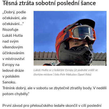
Těsná ztráta sobotní poslední šance
„Dobrý, podle
očekávání, ale
očekávání…“
filozofuje
Lukáš Hutla
nad svým
víkendovým
účinkováním
v mistrovství
Evropy na
ledové dráze
Lukáš Hutla se z ledařské Evropy již podruhé vrátil se
čtvrtým místem | foto Petr Makušev (Sport Foto)
v polském
Sanoku.
Trénink dobrý, ale v sobotu se zbytečně ztratily body. V neděli
potom chyběly.“
První závod pro přeloučského ledaře skončil v cíli poslední