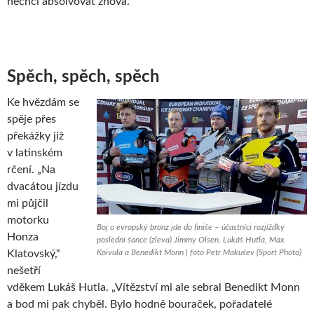
nechci absolvovat znova.“
Spěch, spěch, spěch
Ke hvězdám se
spěje přes
překážky již
v latinském
rčení. „Na
dvacátou jízdu
mi půjčil
motorku
Boj o evropský bronz jde do finiše – účastníci rozjížďky
Honza
poslední šance (zleva) Jimmy Olsen, Lukáš Hutla, Max
Klatovský,“
Koivula a Benedikt Monn | foto Petr Makušev (Sport Photo)
nešetří
vděkem Lukáš Hutla. „Vítězství mi ale sebral Benedikt Monn
a bod mi pak chyběl. Bylo hodně bouraček, pořadatelé