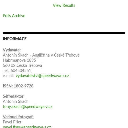
View Results
Polls Archive
INFORMACE
Vydavatel:
Antonín Škach - Angličtina v České Třebové
Habrmanova 1895
560 02 Česká Třebová
Tel.: 604534551
e-mail:
vydavatelstvi@speedwaya-z.cz
ISSN: 1802-9728
Šéfredaktor:
Antonín Škach
tony.skach@speedwaya-z.cz
Vedoucí fotograf:
Pavel Fišer
pavel.fiser@speedwaya-z.cz