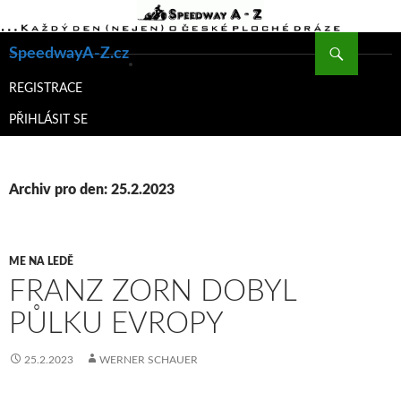
Hledat
SpeedwayA-Z.cz
PŘEJÍT
K
REGISTRACE
OBSAHU
PŘIHLÁSIT SE
WEBU
Archiv pro den: 25.2.2023
ME NA LEDĚ
FRANZ ZORN DOBYL
PŮLKU EVROPY
25.2.2023
WERNER SCHAUER