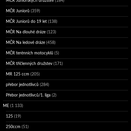
MČR Juniorských družstev
(184)
MČR Juniorů
(359)
MČR Juniorů do 19 let
(138)
MČR Na dlouhé dráze
(123)
MČR Na ledové dráze
(458)
MČR terénních motocyklů
(5)
MČR tříčlenných družstev
(171)
MR 125 ccm
(205)
přebor jednotlivců
(284)
Přebor jednotlivců/1. liga
(2)
ME
(1 133)
125
(19)
250ccm
(51)