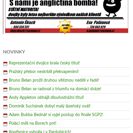
NOVINKY
Reprezentační dvojice brala český titul!
Pražský přebor neskrblil překvapeními!
Bruno Belan prožil druhou vítěznou neděli v řadě!
Bruno Belan se radoval z triumfu na domácí dráze!
Andy Appleton obhájil dlouhodrážní titul!
Dominik Suchánek dobyl malý lázeňský ovál!
Adam Bubba Bednář si vyjel postup do finále SGP2!
Poláci měli na Borech pré!
Kopřivnice vyhrála i v Pardubicích!