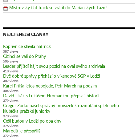
Mistrovský flat track se vrátil do Mariánských Lázní!
NEJČTENĚJŠÍ ČLÁNKY
Kopřivnice slavila hattrick
587 views
Cizinci se valí do Prahy
506 views
Leader přijíždí hájit svou pozici na ovál svého arcirivala
418 views
Dvě dobré zprávy přichází o víkendové SGP v Lodži
407 views
Karel Průša letos nepojede, Petr Marek na podzim
404 views
David Lizák s Lukášem Hromádkou přepsali historii
379 views
Gregor Zorko našel správný provázek k rozmotání spleteného
klubíčka pražské juniorky
378 views
Češi budou v Lodži po oba dny
376 views
Marodů je přespříliš
372 views