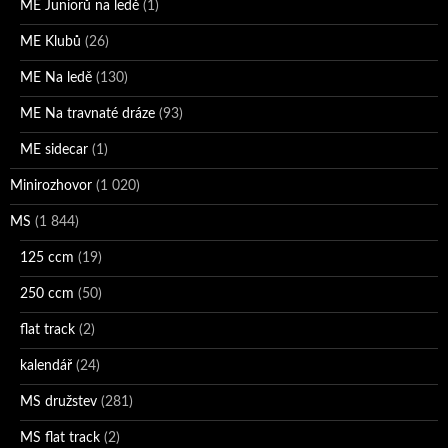
ME Juniorů na ledě
(1)
ME Klubů
(26)
ME Na ledě
(130)
ME Na travnaté dráze
(93)
ME sidecar
(1)
Minirozhovor
(1 020)
MS
(1 844)
125 ccm
(19)
250 ccm
(50)
flat track
(2)
kalendář
(24)
MS družstev
(281)
MS flat track
(2)