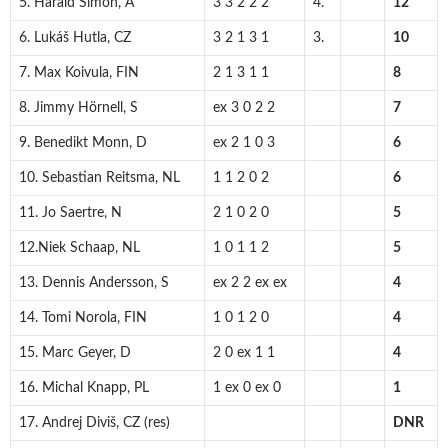
5. Harald Simon, A
3 3 2 2 2
4.
12
6. Lukáš Hutla, CZ
3 2 1 3 1
3.
10
7. Max Koivula, FIN
2 1 3 1 1
8
8. Jimmy Hörnell, S
ex 3 0 2 2
7
9. Benedikt Monn, D
ex 2 1 0 3
6
10. Sebastian Reitsma, NL
1 1 2 0 2
6
11. Jo Saertre, N
2 1 0 2 0
5
12.Niek Schaap, NL
1 0 1 1 2
5
13. Dennis Andersson, S
ex 2 2 ex ex
4
14. Tomi Norola, FIN
1 0 1 2 0
4
15. Marc Geyer, D
2 0 ex 1 1
4
16. Michal Knapp, PL
1 ex 0 ex 0
1
17. Andrej Diviš, CZ (res)
DNR