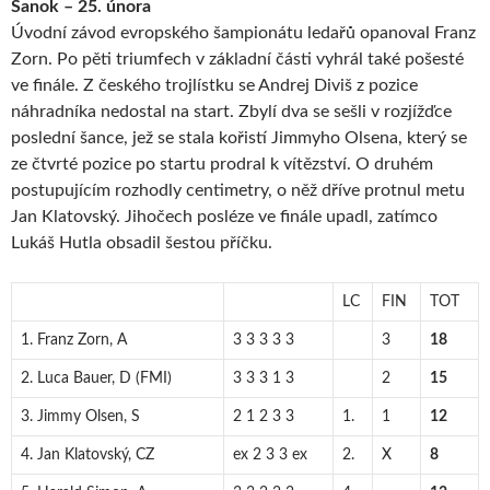
Sanok – 25. února
Úvodní závod evropského šampionátu ledařů opanoval Franz
Zorn. Po pěti triumfech v základní části vyhrál také pošesté
ve finále. Z českého trojlístku se Andrej Diviš z pozice
náhradníka nedostal na start. Zbylí dva se sešli v rozjížďce
poslední šance, jež se stala kořistí Jimmyho Olsena, který se
ze čtvrté pozice po startu prodral k vítězství. O druhém
postupujícím rozhodly centimetry, o něž dříve protnul metu
Jan Klatovský. Jihočech posléze ve finále upadl, zatímco
Lukáš Hutla obsadil šestou příčku.
LC
FIN
TOT
1. Franz Zorn, A
3 3 3 3 3
3
18
2. Luca Bauer, D (FMI)
3 3 3 1 3
2
15
3. Jimmy Olsen, S
2 1 2 3 3
1.
1
12
4. Jan Klatovský, CZ
ex 2 3 3 ex
2.
X
8