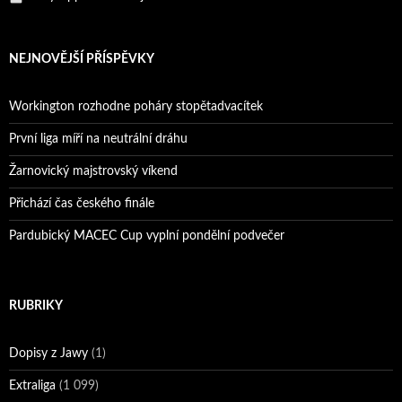
Reprezentační dvojice brala český titul!
NEJNOVĚJŠÍ PŘÍSPĚVKY
Workington rozhodne poháry stopětadvacítek
První liga míří na neutrální dráhu
Žarnovický majstrovský víkend
Přichází čas českého finále
Pardubický MACEC Cup vyplní pondělní podvečer
RUBRIKY
Dopisy z Jawy
(1)
Extraliga
(1 099)