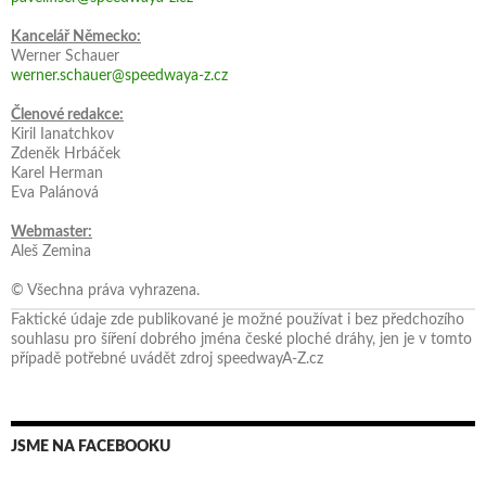
Kancelář Německo:
Werner Schauer
werner.schauer@speedwaya-z.cz
Členové redakce:
Kiril Ianatchkov
Zdeněk Hrbáček
Karel Herman
Eva Palánová
Webmaster:
Aleš Zemina
© Všechna práva vyhrazena.
Faktické údaje zde publikované je možné používat i bez předchozího
souhlasu pro šíření dobrého jména české ploché dráhy, jen je v tomto
případě potřebné uvádět zdroj speedwayA-Z.cz
JSME NA FACEBOOKU