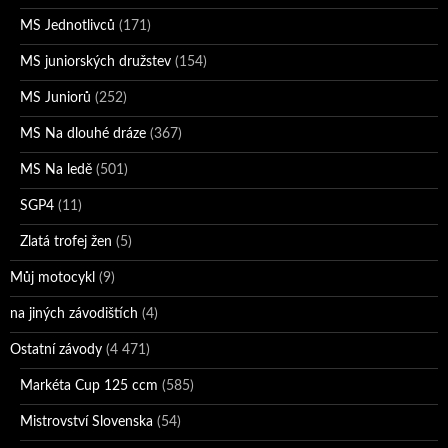
MS Jednotlivců
(171)
MS juniorských družstev
(154)
MS Juniorů
(252)
MS Na dlouhé dráze
(367)
MS Na ledě
(501)
SGP4
(11)
Zlatá trofej žen
(5)
Můj motocykl
(9)
na jiných závodištích
(4)
Ostatní závody
(4 471)
Markéta Cup 125 ccm
(585)
Mistrovství Slovenska
(54)