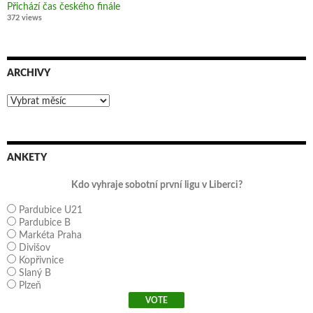
Přichází čas českého finále
372 views
ARCHIVY
Archivy
ANKETY
Kdo vyhraje sobotní první ligu v Liberci?
Pardubice U21
Pardubice B
Markéta Praha
Divišov
Kopřivnice
Slaný B
Plzeň