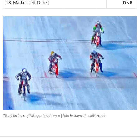
18. Markus Jell, D (res)
DNR
Těsný finiš v rozjížďce poslední šance | foto laskavostí Lukáš Hutly