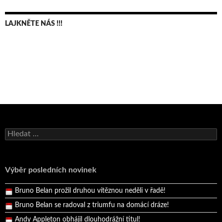
LAJKNĚTE NÁS !!!
Bruno Belan se radoval z triumfu na domácí dráze!
Vyhledávání
Andy Appleton obhájil dlouhodrážní titul!
Reprezentační dvojice brala český titul!
Výběr posledních novinek
Pražský přebor neskrblil překvapeními!
Bruno Belan prožil druhou vítěznou neděli v řadě!
Bruno Belan se radoval z triumfu na domácí dráze!
Andy Appleton obhájil dlouhodrážní titul!