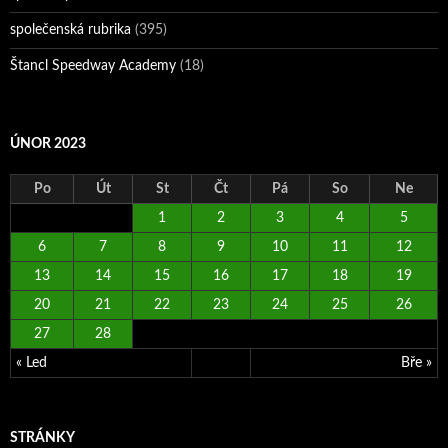
společenská rubrika
(395)
Štancl Speedway Academy
(18)
ÚNOR 2023
Po
Út
St
Čt
Pá
So
Ne
1
2
3
4
5
6
7
8
9
10
11
12
13
14
15
16
17
18
19
20
21
22
23
24
25
26
27
28
« Led
Bře »
STRÁNKY