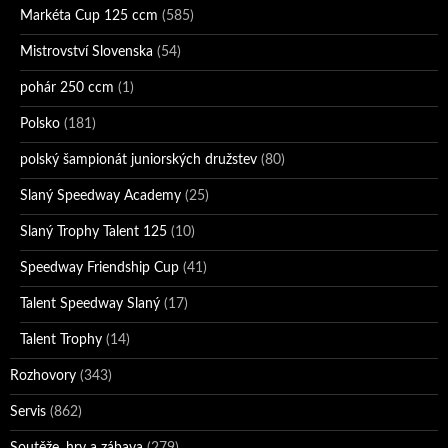
Markéta Cup 125 ccm
(585)
Mistrovství Slovenska
(54)
pohár 250 ccm
(1)
Polsko
(181)
polský šampionát juniorských družstev
(80)
Slaný Speedway Academy
(25)
Slaný Trophy Talent 125
(10)
Speedway Friendship Cup
(41)
Talent Speedway Slaný
(17)
Talent Trophy
(14)
Rozhovory
(343)
Servis
(862)
Soutěže, hry a zábava
(279)