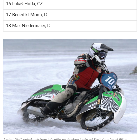
16 Lukáš Hutla, CZ
17 Benedikt Monn, D
18 Max Niedermaier, D
Andrej Diviš pojede mistrovství světa na divokou kartu od FIM | foto Pavel Fišer