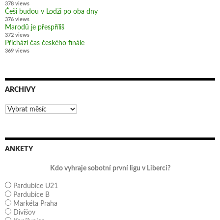
378 views
Češi budou v Lodži po oba dny
376 views
Marodů je přespříliš
372 views
Přichází čas českého finále
369 views
ARCHIVY
Archivy
ANKETY
Kdo vyhraje sobotní první ligu v Liberci?
Pardubice U21
Pardubice B
Markéta Praha
Divišov