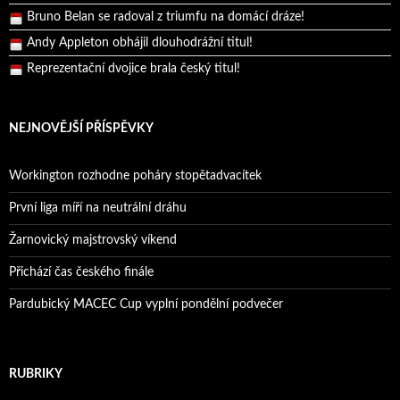
Bruno Belan se radoval z triumfu na domácí dráze!
Andy Appleton obhájil dlouhodrážní titul!
Reprezentační dvojice brala český titul!
NEJNOVĚJŠÍ PŘÍSPĚVKY
Workington rozhodne poháry stopětadvacítek
První liga míří na neutrální dráhu
Žarnovický majstrovský víkend
Přichází čas českého finále
Pardubický MACEC Cup vyplní pondělní podvečer
RUBRIKY