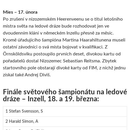
Mies – 17. února
Po zrušení v nizozemském Heerenveenu se o titul letošního
mistra světa na ledové dráze bude rozhodovat jen ve
dvoudenním klání v německém Inzellu přesně za měsíc.
Kromě úřadujícího šampióna Martina Haarahiltunena museli
ostatní závodníci o svá místa bojovat v kvalifikaci. Z
Örnsköldsviku postoupilo prvních deset, divokou kartu od
pořadatelů dostal Nizozemec Sebastian Reitsma. Zbytek
startovního pole obstarají divoké karty od FIM, z nichž jednu
získal také Andrej Diviš.
Finále světového šampionátu na ledové
dráze – Inzell, 18. a 19. března:
1 Stefan Svensson, S
2 Harald Simon, A