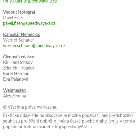
tony.skach@speedwaya-z.cz
Vedoucí fotograf:
Pavel Fišer
pavel.fiser@speedwaya-z.cz
Kancelář Německo:
Werner Schauer
werner.schauer@speedwaya-z.cz
Členové redakce:
Kiril Ianatchkov
Zdeněk Hrbáček
Karel Herman
Eva Palánová
Webmaster:
Aleš Zemina
© Všechna práva vyhrazena.
Faktické údaje zde publikované je možné používat i bez předchozího
souhlasu pro šíření dobrého jména české ploché dráhy, jen je v tomto
případě potřebné uvádět zdroj speedwayA-Z.cz