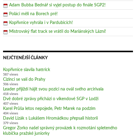
Adam Bubba Bednář si vyjel postup do finále SGP2!
Poláci měli na Borech pré!
Kopřivnice vyhrála i v Pardubicích!
Mistrovský flat track se vrátil do Mariánských Lázní!
NEJČTENĚJŠÍ ČLÁNKY
Kopřivnice slavila hattrick
587 views
Cizinci se valí do Prahy
506 views
Leader přijíždí hájit svou pozici na ovál svého arcirivala
418 views
Dvě dobré zprávy přichází o víkendové SGP v Lodži
407 views
Karel Průša letos nepojede, Petr Marek na podzim
404 views
David Lizák s Lukášem Hromádkou přepsali historii
379 views
Gregor Zorko našel správný provázek k rozmotání spleteného
klubíčka pražské juniorky