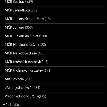
MČR flat track
(59)
MČR Jednotlivců
(282)
MČR Juniorských družstev
(184)
MČR Juniorů
(359)
MČR Juniorů do 19 let
(138)
MČR Na dlouhé dráze
(123)
MČR Na ledové dráze
(458)
MČR terénních motocyklů
(5)
MČR tříčlenných družstev
(171)
MR 125 ccm
(205)
přebor jednotlivců
(284)
Přebor jednotlivců/1. liga
(2)
ME
(1 133)