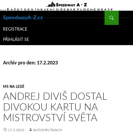
Hledat
SpeedwayA-Z.cz
PŘEJÍT
K
REGISTRACE
OBSAHU
PŘIHLÁSIT SE
WEBU
Archiv pro den: 17.2.2023
MS NA LEDĚ
ANDREJ DIVIŠ DOSTAL
DIVOKOU KARTU NA
MISTROVSTVÍ SVĚTA
17.2.2023
ANTONÍN ŠKACH