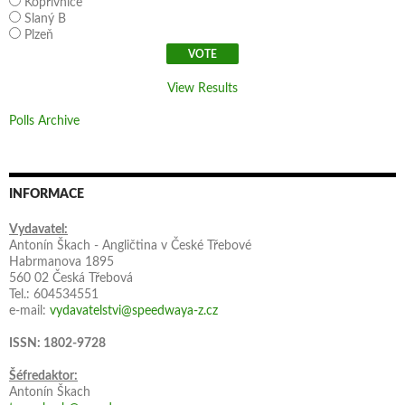
Kopřivnice
Slaný B
Plzeň
View Results
Polls Archive
INFORMACE
Vydavatel:
Antonín Škach - Angličtina v České Třebové
Habrmanova 1895
560 02 Česká Třebová
Tel.: 604534551
e-mail:
vydavatelstvi@speedwaya-z.cz
ISSN: 1802-9728
Šéfredaktor:
Antonín Škach