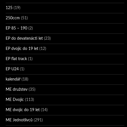
125
(19)
250ccm
(51)
EP 85 – 190
(2)
EP do devatenácti let
(23)
EP dvojic do 19 let
(12)
EP flat track
(1)
EP U24
(1)
kalendář
(18)
ME družstev
(35)
ME Dvojic
(113)
ME dvojic do 19 let
(14)
ME Jednotlivců
(291)