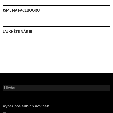
JSME NA FACEBOOKU
LAJKNĚTE NÁS !!!
Bruno Belan se radoval z triumfu na domácí dráze!
Andy Appleton obhájil dlouhodrážní titul!
Vyhledávání
Reprezentační dvojice brala český titul!
Pražský přebor neskrblil překvapeními!
Výběr posledních novinek
Bruno Belan prožil druhou vítěznou neděli v řadě!