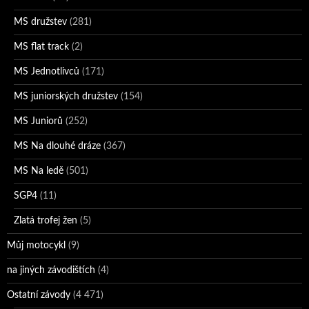
MS družstev
(281)
MS flat track
(2)
MS Jednotlivců
(171)
MS juniorských družstev
(154)
MS Juniorů
(252)
MS Na dlouhé dráze
(367)
MS Na ledě
(501)
SGP4
(11)
Zlatá trofej žen
(5)
Můj motocykl
(9)
na jiných závodištích
(4)
Ostatní závody
(4 471)