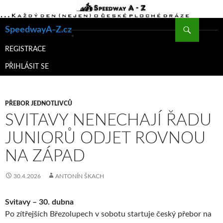
Hledat
SpeedwayA-Z.cz
PŘEJÍT
K
REGISTRACE
OBSAHU
PŘIHLÁSIT SE
WEBU
PŘEBOR JEDNOTLIVCŮ
SVITAVY NENECHAJÍ ŘADU
JUNIORŮ ODJET ROVNOU
NA ZÁPAD
30.4.2026
ANTONÍN ŠKACH
Svitavy – 30. dubna
Po zítřejších Březolupech v sobotu startuje český přebor na