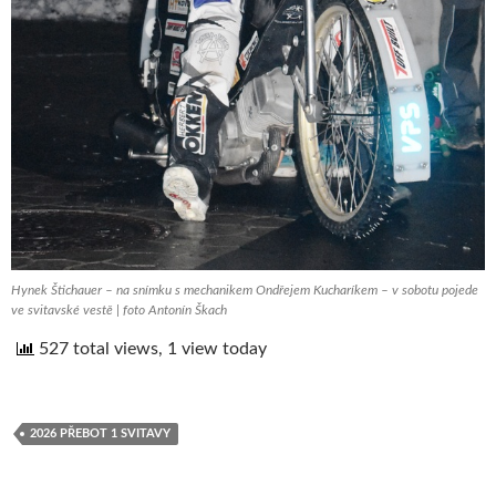
Hynek Štichauer – na snímku s mechanikem Ondřejem Kucharíkem – v sobotu pojede
ve svitavské vestě | foto Antonín Škach
527 total views, 1 view today
2026 PŘEBOT 1 SVITAVY