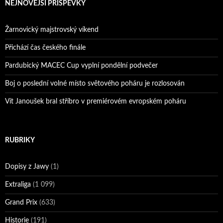
NEJNOVĚJŠÍ PŘÍSPĚVKY
Žarnovický majstrovský víkend
Přichází čas českého finále
Pardubický MACEC Cup vyplní pondělní podvečer
Boj o poslední volné místo světového poháru je rozlosován
Vít Janoušek bral stříbro v premiérovém evropském poháru
RUBRIKY
Dopisy z Jawy
(1)
Extraliga
(1 099)
Grand Prix
(633)
Historie
(191)