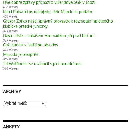
Dvě dobré zprávy přichází o víkendové SGP v Lodži
406 views
Karel Průša letos nepojede, Petr Marek na podzim
403 views
Gregor Zorko našel správný provázek k rozmotání spleteného
klubíčka pražské juniorky
377 views
David Lizák s Lukášem Hromádkou přepsali historii
377 views
Češi budou v Lodži po oba dny
375 views
Marodů je přespříliš
369 views
Tai Woffinden se rozloučil s plochou dráhou
366 views
ARCHIVY
Archivy
ANKETY