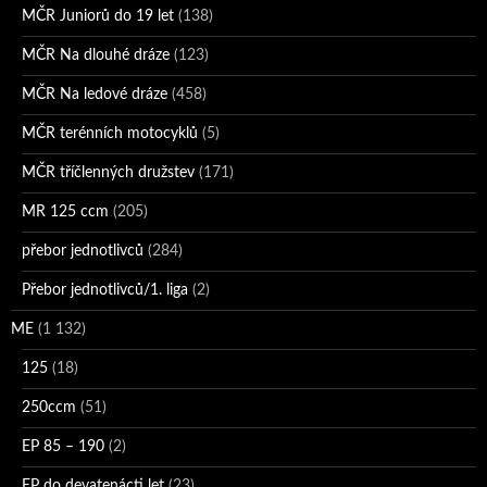
MČR Juniorů do 19 let
(138)
MČR Na dlouhé dráze
(123)
MČR Na ledové dráze
(458)
MČR terénních motocyklů
(5)
MČR tříčlenných družstev
(171)
MR 125 ccm
(205)
přebor jednotlivců
(284)
Přebor jednotlivců/1. liga
(2)
ME
(1 132)
125
(18)
250ccm
(51)
EP 85 – 190
(2)
EP do devatenácti let
(23)