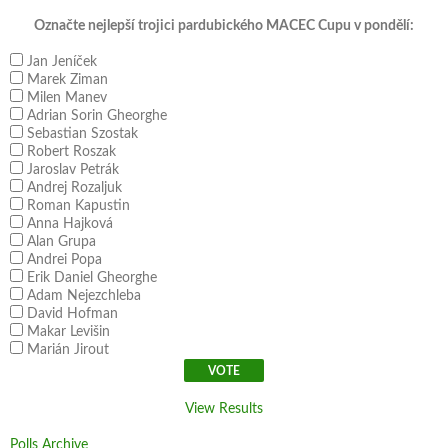
Označte nejlepší trojici pardubického MACEC Cupu v pondělí:
Jan Jeníček
Marek Ziman
Milen Manev
Adrian Sorin Gheorghe
Sebastian Szostak
Robert Roszak
Jaroslav Petrák
Andrej Rozaljuk
Roman Kapustin
Anna Hajková
Alan Grupa
Andrei Popa
Erik Daniel Gheorghe
Adam Nejezchleba
David Hofman
Makar Levišin
Marián Jirout
View Results
Polls Archive