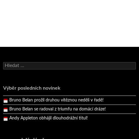
Bruno Belan se radoval z triumfu na domácí dráze!
Vyhledávání
Andy Appleton obhájil dlouhodrážní titul!
Reprezentační dvojice brala český titul!
Výběr posledních novinek
Pražský přebor neskrblil překvapeními!
Bruno Belan prožil druhou vítěznou neděli v řadě!
Bruno Belan se radoval z triumfu na domácí dráze!
Andy Appleton obhájil dlouhodrážní titul!
Reprezentační dvojice brala český titul!