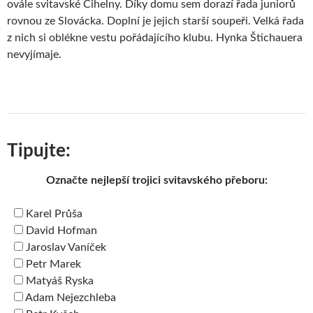
ovále svitavské Cihelny. Díky domu sem dorazí řada juniorů
rovnou ze Slovácka. Doplní je jejich starší soupeři. Velká řada
z nich si oblékne vestu pořádajícího klubu. Hynka Štichauera
nevyjímaje.
Tipujte:
Označte nejlepší trojici svitavského přeboru:
Karel Průša
David Hofman
Jaroslav Vaníček
Petr Marek
Matyáš Ryska
Adam Nejezchleba