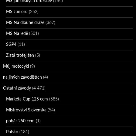
MS juniorských družstev
(154)
MS Juniorů
(252)
MS Na dlouhé dráze
(367)
MS Na ledě
(501)
SGP4
(11)
Zlatá trofej žen
(5)
Můj motocykl
(9)
na jiných závodištích
(4)
Ostatní závody
(4 471)
Markéta Cup 125 ccm
(585)
Mistrovství Slovenska
(54)
pohár 250 ccm
(1)
Polsko
(181)