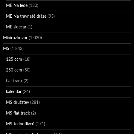
ME Na ledě
(130)
ME Na travnaté dráze
(93)
ME sidecar
(1)
Minirozhovor
(1 020)
MS
(1 843)
125 ccm
(18)
250 ccm
(50)
flat track
(2)
kalendář
(24)
MS družstev
(281)
MS flat track
(2)
MS Jednotlivců
(171)