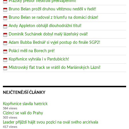
Pražský přebor neskrblil překvapeními!
Bruno Belan prožil druhou vítěznou neděli v řadě!
Bruno Belan se radoval z triumfu na domácí dráze!
Andy Appleton obhájil dlouhodrážní titul!
Dominik Suchánek dobyl malý lázeňský ovál!
Adam Bubba Bednář si vyjel postup do finále SGP2!
Poláci měli na Borech pré!
Kopřivnice vyhrála i v Pardubicích!
Mistrovský flat track se vrátil do Mariánských Lázní!
NEJČTENĚJŠÍ ČLÁNKY
Kopřivnice slavila hattrick
584 views
Cizinci se valí do Prahy
505 views
Leader přijíždí hájit svou pozici na ovál svého arcirivala
417 views