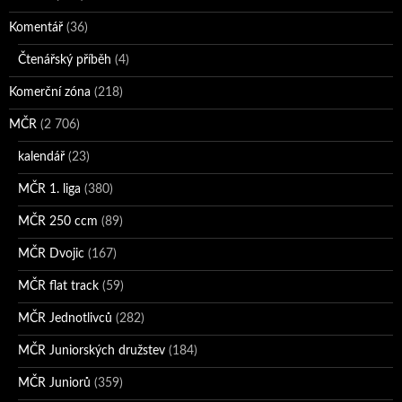
Komentář
(36)
Čtenářský příběh
(4)
Komerční zóna
(218)
MČR
(2 706)
kalendář
(23)
MČR 1. liga
(380)
MČR 250 ccm
(89)
MČR Dvojic
(167)
MČR flat track
(59)
MČR Jednotlivců
(282)
MČR Juniorských družstev
(184)
MČR Juniorů
(359)