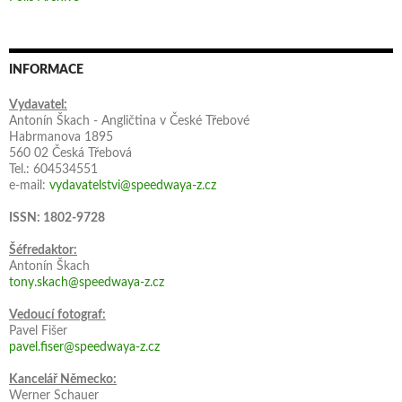
INFORMACE
Vydavatel:
Antonín Škach - Angličtina v České Třebové
Habrmanova 1895
560 02 Česká Třebová
Tel.: 604534551
e-mail:
vydavatelstvi@speedwaya-z.cz
ISSN: 1802-9728
Šéfredaktor:
Antonín Škach
tony.skach@speedwaya-z.cz
Vedoucí fotograf:
Pavel Fišer
pavel.fiser@speedwaya-z.cz
Kancelář Německo:
Werner Schauer