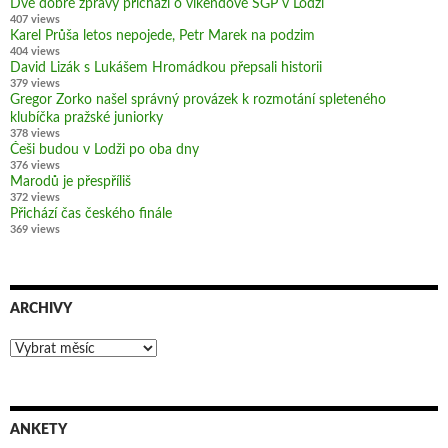
Dvě dobré zprávy přichází o víkendové SGP v Lodži
407 views
Karel Průša letos nepojede, Petr Marek na podzim
404 views
David Lizák s Lukášem Hromádkou přepsali historii
379 views
Gregor Zorko našel správný provázek k rozmotání spleteného
klubíčka pražské juniorky
378 views
Češi budou v Lodži po oba dny
376 views
Marodů je přespříliš
372 views
Přichází čas českého finále
369 views
ARCHIVY
Archivy
ANKETY