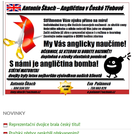
NOVINKY
Reprezentační dvojice brala český titul!
Pražský přebor neskrblil překvapeními!