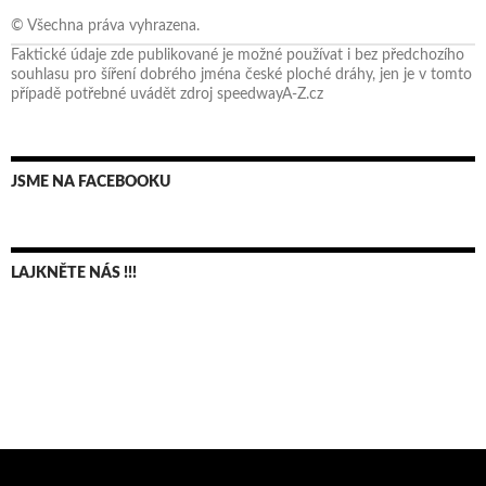
© Všechna práva vyhrazena.
Faktické údaje zde publikované je možné používat i bez předchozího
souhlasu pro šíření dobrého jména české ploché dráhy, jen je v tomto
případě potřebné uvádět zdroj speedwayA-Z.cz
JSME NA FACEBOOKU
LAJKNĚTE NÁS !!!