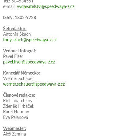
Tel.: 604534551
e-mail:
vydavatelstvi@speedwaya-z.cz
ISSN: 1802-9728
Šéfredaktor:
Antonín Škach
tony.skach@speedwaya-z.cz
Vedoucí fotograf:
Pavel Fišer
pavel.fiser@speedwaya-z.cz
Kancelář Německo:
Werner Schauer
werner.schauer@speedwaya-z.cz
Členové redakce:
Kiril Ianatchkov
Zdeněk Hrbáček
Karel Herman
Eva Palánová
Webmaster:
Aleš Zemina