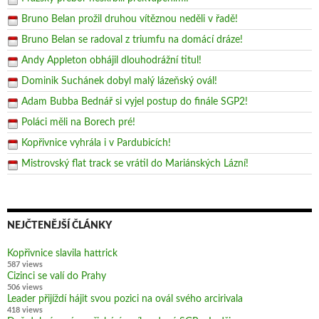
Bruno Belan prožil druhou vítěznou neděli v řadě!
Bruno Belan se radoval z triumfu na domácí dráze!
Andy Appleton obhájil dlouhodrážní titul!
Dominik Suchánek dobyl malý lázeňský ovál!
Adam Bubba Bednář si vyjel postup do finále SGP2!
Poláci měli na Borech pré!
Kopřivnice vyhrála i v Pardubicích!
Mistrovský flat track se vrátil do Mariánských Lázní!
NEJČTENĚJŠÍ ČLÁNKY
Kopřivnice slavila hattrick
587 views
Cizinci se valí do Prahy
506 views
Leader přijíždí hájit svou pozici na ovál svého arcirivala
418 views