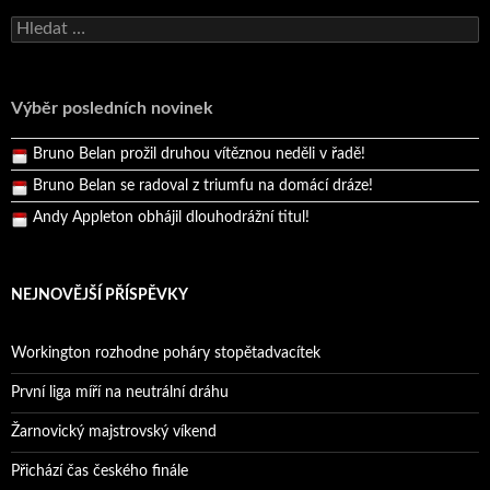
Bruno Belan se radoval z triumfu na domácí dráze!
Vyhledávání
Andy Appleton obhájil dlouhodrážní titul!
Reprezentační dvojice brala český titul!
Výběr posledních novinek
Pražský přebor neskrblil překvapeními!
Bruno Belan prožil druhou vítěznou neděli v řadě!
Bruno Belan se radoval z triumfu na domácí dráze!
Andy Appleton obhájil dlouhodrážní titul!
Reprezentační dvojice brala český titul!
NEJNOVĚJŠÍ PŘÍSPĚVKY
Workington rozhodne poháry stopětadvacítek
První liga míří na neutrální dráhu
Žarnovický majstrovský víkend
Přichází čas českého finále