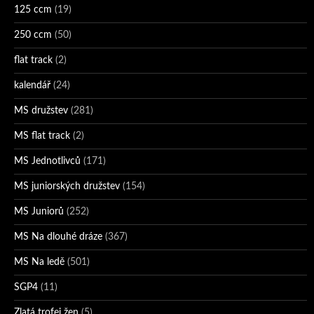
125 ccm
(19)
250 ccm
(50)
flat track
(2)
kalendář
(24)
MS družstev
(281)
MS flat track
(2)
MS Jednotlivců
(171)
MS juniorských družstev
(154)
MS Juniorů
(252)
MS Na dlouhé dráze
(367)
MS Na ledě
(501)
SGP4
(11)
Zlatá trofej žen
(5)