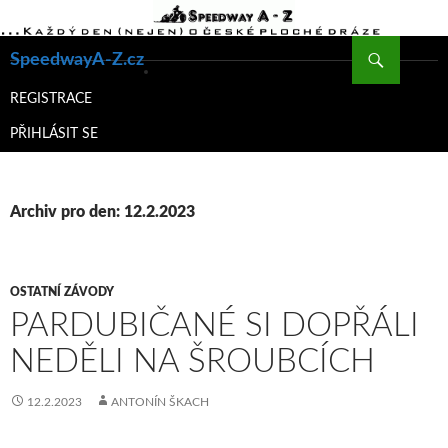
Hledat
SpeedwayA-Z.cz
PŘEJÍT
K
REGISTRACE
OBSAHU
PŘIHLÁSIT SE
WEBU
Archiv pro den: 12.2.2023
OSTATNÍ ZÁVODY
PARDUBIČANÉ SI DOPŘÁLI
NEDĚLI NA ŠROUBCÍCH
12.2.2023
ANTONÍN ŠKACH