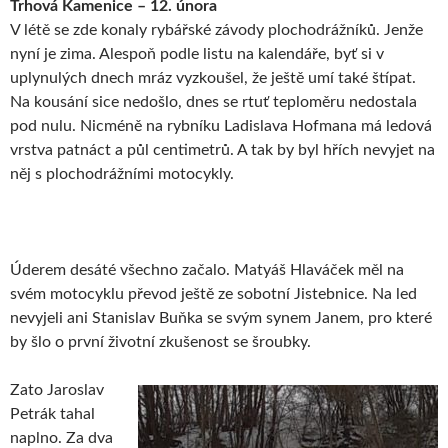
Trhová Kamenice – 12. února
V létě se zde konaly rybářské závody plochodrážníků. Jenže
nyní je zima. Alespoň podle listu na kalendáře, byť si v
uplynulých dnech mráz vyzkoušel, že ještě umí také štípat.
Na kousání sice nedošlo, dnes se rtuť teploměru nedostala
pod nulu. Nicméně na rybníku Ladislava Hofmana má ledová
vrstva patnáct a půl centimetrů. A tak by byl hřích nevyjet na
něj s plochodrážními motocykly.
Úderem desáté všechno začalo. Matyáš Hlaváček měl na
svém motocyklu převod ještě ze sobotní Jistebnice. Na led
nevyjeli ani Stanislav Buňka se svým synem Janem, pro které
by šlo o první životní zkušenost se šroubky.
Zato Jaroslav
Petrák tahal
naplno. Za dva