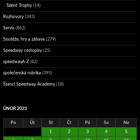
Talent Trophy
(14)
Rozhovory
(343)
Servis
(862)
Soutěže, hry a zábava
(279)
Speedway cestopisy
(25)
speedwayA-Z
(82)
společenská rubrika
(395)
Štancl Speedway Academy
(18)
ÚNOR 2023
Po
Út
St
Čt
Pá
So
Ne
1
2
3
4
5