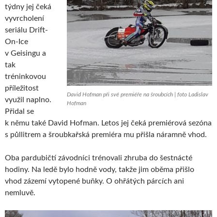
týdny jej čeká
vyvrcholení
seriálu Drift-
On-Ice
v Geisingu a
tak
tréninkovou
příležitost
David Hofman při své premiéře na šroubcích | foto Ladislav
využil naplno.
Hofman
Přidal se
k němu také David Hofman. Letos jej čeká premiérová sezóna
s půllitrem a šroubkařská premiéra mu přišla náramně vhod.
Oba pardubičtí závodníci trénovali zhruba do šestnácté
hodiny. Na ledě bylo hodně vody, takže jim oběma přišlo
vhod zázemí vytopené buňky. O ohřátých párcích ani
nemluvě.