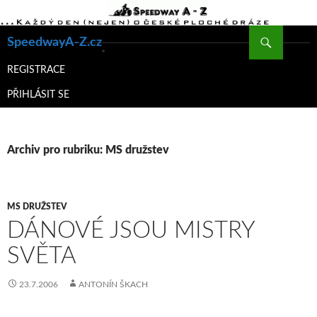
Hledat
SpeedwayA-Z.cz
PŘEJÍT
K
REGISTRACE
OBSAHU
PŘIHLÁSIT SE
WEBU
Archiv pro rubriku: MS družstev
MS DRUŽSTEV
DÁNOVÉ JSOU MISTRY
SVĚTA
23.7.2006
ANTONÍN ŠKACH