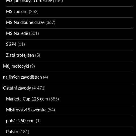
MS juniorských družstev
(154)
MS Juniorů
(252)
MS Na dlouhé dráze
(367)
MS Na ledě
(501)
SGP4
(11)
Zlatá trofej žen
(5)
Můj motocykl
(9)
na jiných závodištích
(4)
Ostatní závody
(4 471)
Markéta Cup 125 ccm
(585)
Mistrovství Slovenska
(54)
pohár 250 ccm
(1)
Polsko
(181)