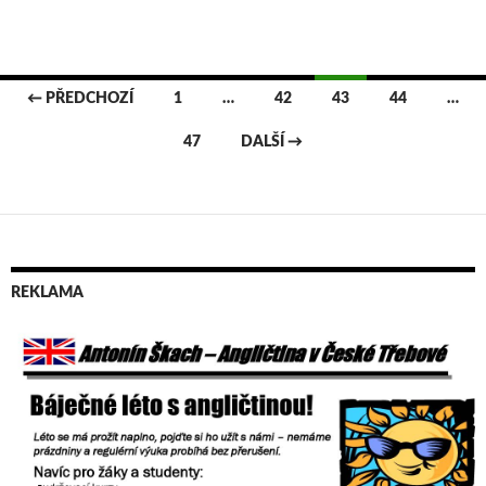
← PŘEDCHOZÍ
1
…
42
43
44
…
Navigace
47
DALŠÍ →
pro
příspěvky
REKLAMA