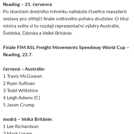
Reading – 21. července
Po skončení dnešního tréninku nahlásila čtveřice manažerů
sestavy pro zítřejčí finále světového poháru družstev. O titul
mistra světa si to rozdají reprezentační výběry Austrálie,
Švédska, Dánska a Velké Británie.
Finále FIM ASL Freight Movements Speedway World Cup –
Reading, 22.7.
červená – Austrálie:
1 Travis McGowan
2 Ryan Sullivan
3 Todd Wiltshire
4 Leigh Adams (C)
5 Jason Crump
modrá – Velká Británie:
1 Lee Richardson
2 Mark Loram