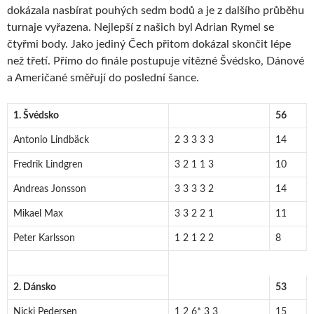
dokázala nasbírat pouhých sedm bodů a je z dalšího průběhu
turnaje vyřazena. Nejlepší z našich byl Adrian Rymel se
čtyřmi body. Jako jediný Čech přitom dokázal skončit lépe
než třetí. Přímo do finále postupuje vítězné Švédsko, Dánové
a Američané směřují do poslední šance.
1. Švédsko
56
Antonio Lindbäck
2 3 3 3 3
14
Fredrik Lindgren
3 2 1 1 3
10
Andreas Jonsson
3 3 3 3 2
14
Mikael Max
3 3 2 2 1
11
Peter Karlsson
1 2 1 2 2
8
2. Dánsko
53
Nicki Pedersen
1 2 6* 3 3
15