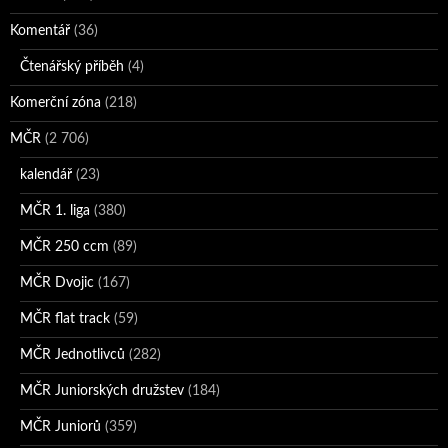
Komentář
(36)
Čtenářský příběh
(4)
Komerční zóna
(218)
MČR
(2 706)
kalendář
(23)
MČR 1. liga
(380)
MČR 250 ccm
(89)
MČR Dvojic
(167)
MČR flat track
(59)
MČR Jednotlivců
(282)
MČR Juniorských družstev
(184)
MČR Juniorů
(359)