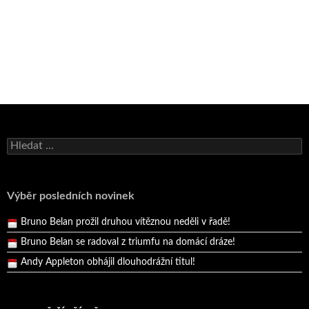
Bruno Belan se radoval z triumfu na domácí dráze!
Vyhledávání
Andy Appleton obhájil dlouhodrážní titul!
Reprezentační dvojice brala český titul!
Pražský přebor neskrblil překvapeními!
Výběr posledních novinek
Bruno Belan prožil druhou vítěznou neděli v řadě!
Bruno Belan se radoval z triumfu na domácí dráze!
Andy Appleton obhájil dlouhodrážní titul!
Reprezentační dvojice brala český titul!