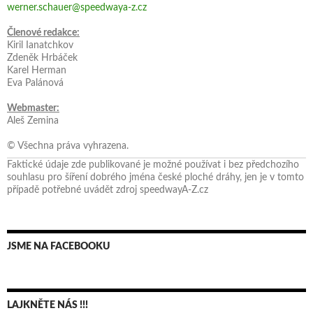
werner.schauer@speedwaya-z.cz
Členové redakce:
Kiril Ianatchkov
Zdeněk Hrbáček
Karel Herman
Eva Palánová
Webmaster:
Aleš Zemina
© Všechna práva vyhrazena.
Faktické údaje zde publikované je možné používat i bez předchozího
souhlasu pro šíření dobrého jména české ploché dráhy, jen je v tomto
případě potřebné uvádět zdroj speedwayA-Z.cz
JSME NA FACEBOOKU
LAJKNĚTE NÁS !!!