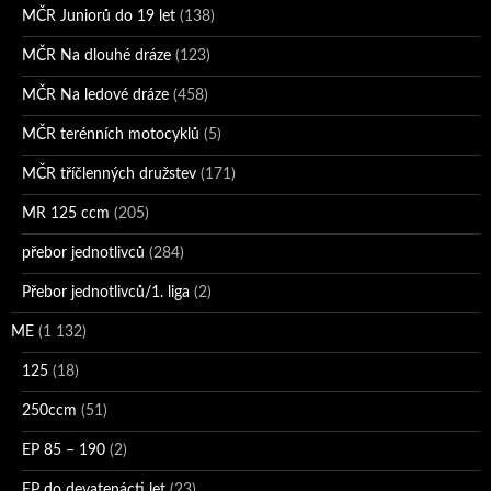
MČR Juniorů do 19 let
(138)
MČR Na dlouhé dráze
(123)
MČR Na ledové dráze
(458)
MČR terénních motocyklů
(5)
MČR tříčlenných družstev
(171)
MR 125 ccm
(205)
přebor jednotlivců
(284)
Přebor jednotlivců/1. liga
(2)
ME
(1 132)
125
(18)
250ccm
(51)
EP 85 – 190
(2)
EP do devatenácti let
(23)