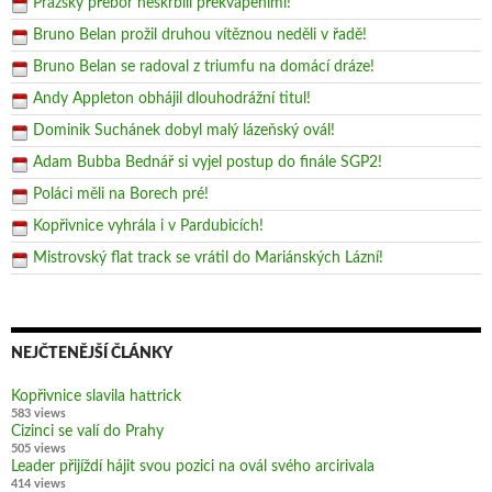
Pražský přebor neskrblil překvapeními!
Bruno Belan prožil druhou vítěznou neděli v řadě!
Bruno Belan se radoval z triumfu na domácí dráze!
Andy Appleton obhájil dlouhodrážní titul!
Dominik Suchánek dobyl malý lázeňský ovál!
Adam Bubba Bednář si vyjel postup do finále SGP2!
Poláci měli na Borech pré!
Kopřivnice vyhrála i v Pardubicích!
Mistrovský flat track se vrátil do Mariánských Lázní!
NEJČTENĚJŠÍ ČLÁNKY
Kopřivnice slavila hattrick
583 views
Cizinci se valí do Prahy
505 views
Leader přijíždí hájit svou pozici na ovál svého arcirivala
414 views