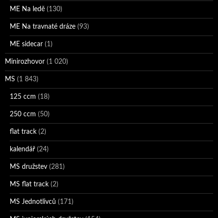
ME Na ledě
(130)
ME Na travnaté dráze
(93)
ME sidecar
(1)
Minirozhovor
(1 020)
MS
(1 843)
125 ccm
(18)
250 ccm
(50)
flat track
(2)
kalendář
(24)
MS družstev
(281)
MS flat track
(2)
MS Jednotlivců
(171)