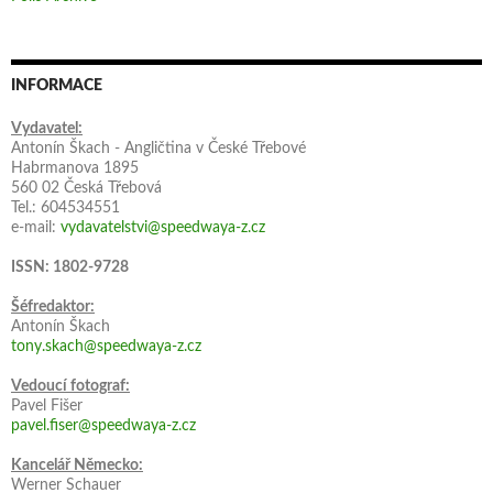
INFORMACE
Vydavatel:
Antonín Škach - Angličtina v České Třebové
Habrmanova 1895
560 02 Česká Třebová
Tel.: 604534551
e-mail:
vydavatelstvi@speedwaya-z.cz
ISSN: 1802-9728
Šéfredaktor:
Antonín Škach
tony.skach@speedwaya-z.cz
Vedoucí fotograf:
Pavel Fišer
pavel.fiser@speedwaya-z.cz
Kancelář Německo:
Werner Schauer