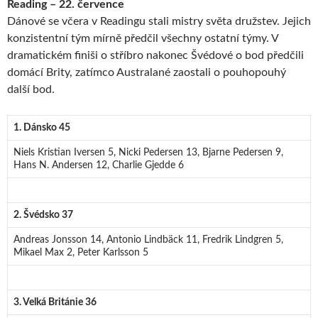
Reading – 22. července
Dánové se včera v Readingu stali mistry světa družstev. Jejich
konzistentní tým mírně předčil všechny ostatní týmy. V
dramatickém finiši o stříbro nakonec Švédové o bod předčili
domácí Brity, zatímco Australané zaostali o pouhopouhý
další bod.
1. Dánsko 45
Niels Kristian Iversen 5, Nicki Pedersen 13, Bjarne Pedersen 9,
Hans N. Andersen 12, Charlie Gjedde 6
2. Švédsko 37
Andreas Jonsson 14, Antonio Lindbäck 11, Fredrik Lindgren 5,
Mikael Max 2, Peter Karlsson 5
3. Velká Británie 36