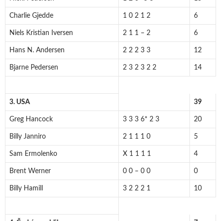
Charlie Gjedde
1 0 2 1 2
6
Niels Kristian Iversen
2 1 1 – 2
6
Hans N. Andersen
2 2 2 3 3
12
Bjarne Pedersen
2 3 2 3 2 2
14
3. USA
39
Greg Hancock
3 3 3 6* 2 3
20
Billy Janniro
2 1 1 1 0
5
Sam Ermolenko
X 1 1 1 1
4
Brent Werner
0 0 – 0 0
0
Billy Hamill
3 2 2 2 1
10