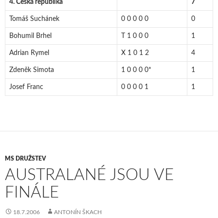
4. Česká republika
7
Tomáš Suchánek
0 0 0 0 0
0
Bohumil Brhel
T 1 0 0 0
1
Adrian Rymel
X 1 0 1 2
4
Zdeněk Simota
1 0 0 0 0*
1
Josef Franc
0 0 0 0 1
1
MS DRUŽSTEV
AUSTRALANÉ JSOU VE
FINÁLE
18.7.2006
ANTONÍN ŠKACH