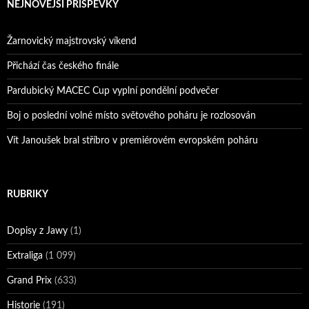
NEJNOVĚJŠÍ PŘÍSPĚVKY
Žarnovický majstrovský víkend
Přichází čas českého finále
Pardubický MACEC Cup vyplní pondělní podvečer
Boj o poslední volné místo světového poháru je rozlosován
Vít Janoušek bral stříbro v premiérovém evropském poháru
RUBRIKY
Dopisy z Jawy
(1)
Extraliga
(1 099)
Grand Prix
(633)
Historie
(191)