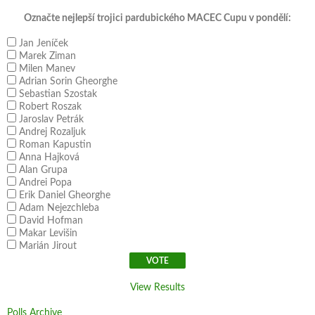
Označte nejlepší trojici pardubického MACEC Cupu v pondělí:
Jan Jeníček
Marek Ziman
Milen Manev
Adrian Sorin Gheorghe
Sebastian Szostak
Robert Roszak
Jaroslav Petrák
Andrej Rozaljuk
Roman Kapustin
Anna Hajková
Alan Grupa
Andrei Popa
Erik Daniel Gheorghe
Adam Nejezchleba
David Hofman
Makar Levišin
Marián Jirout
View Results
Polls Archive