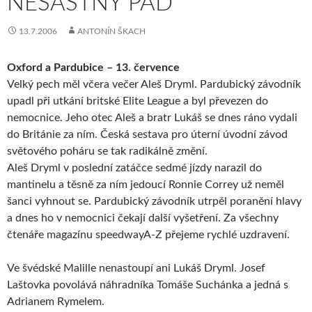
NEŠASTNÝ PÁD
13.7.2006
ANTONÍN ŠKACH
Oxford a Pardubice – 13. července
Velký pech měl včera večer Aleš Dryml. Pardubický závodník
upadl při utkání britské Elite League a byl převezen do
nemocnice. Jeho otec Aleš a bratr Lukáš se dnes ráno vydali
do Británie za ním. Česká sestava pro úterní úvodní závod
světového poháru se tak radikálně změní.
Aleš Dryml v poslední zatáčce sedmé jízdy narazil do
mantinelu a těsně za ním jedoucí Ronnie Correy už neměl
šanci vyhnout se. Pardubický závodník utrpěl poranění hlavy
a dnes ho v nemocnici čekají další vyšetření. Za všechny
čtenáře magazínu speedwayA-Z přejeme rychlé uzdravení.
Ve švédské Malille nenastoupí ani Lukáš Dryml. Josef
Laštovka povolává náhradníka Tomáše Suchánka a jedná s
Adrianem Rymelem.