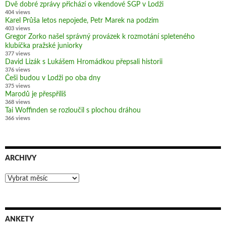
Dvě dobré zprávy přichází o víkendové SGP v Lodži
404 views
Karel Průša letos nepojede, Petr Marek na podzim
403 views
Gregor Zorko našel správný provázek k rozmotání spleteného
klubíčka pražské juniorky
377 views
David Lizák s Lukášem Hromádkou přepsali historii
376 views
Češi budou v Lodži po oba dny
375 views
Marodů je přespříliš
368 views
Tai Woffinden se rozloučil s plochou dráhou
366 views
ARCHIVY
Archivy
ANKETY