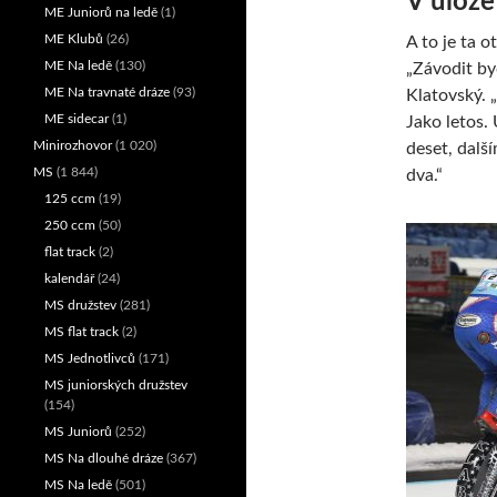
V úloze
ME Juniorů na ledě
(1)
ME Klubů
(26)
A to je ta 
ME Na ledě
(130)
„Závodit by
ME Na travnaté dráze
(93)
Klatovský. 
ME sidecar
(1)
Jako letos. 
Minirozhovor
(1 020)
deset, dalš
MS
(1 844)
dva.“
125 ccm
(19)
250 ccm
(50)
flat track
(2)
kalendář
(24)
MS družstev
(281)
MS flat track
(2)
MS Jednotlivců
(171)
MS juniorských družstev
(154)
MS Juniorů
(252)
MS Na dlouhé dráze
(367)
MS Na ledě
(501)