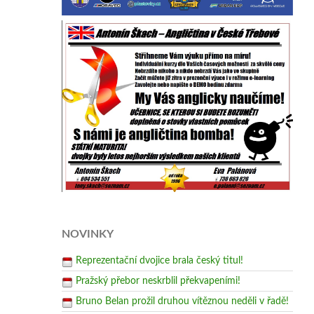
NOVINKY
Reprezentační dvojice brala český titul!
Pražský přebor neskrblil překvapeními!
Bruno Belan prožil druhou vítěznou neděli v řadě!