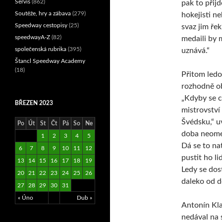
Servis
(862)
pak to přij
Soutěže, hry a zábava
(279)
hokejisti ne
Speedway cestopisy
(25)
svaz jim řek
speedwayA-Z
(82)
medaili by 
společenská rubrika
(395)
uznává.“
Štancl Speedway Academy
(18)
Přitom led
rozhodně ob
„Kdyby se c
BŘEZEN 2023
mistrovství
Švédsku,“ u
Po
Út
St
Čt
Pá
So
Ne
doba neome
1
2
3
4
5
Dá se to na
6
7
8
9
10
11
12
pustit ho l
13
14
15
16
17
18
19
Ledy se dos
20
21
22
23
24
25
26
daleko od do
27
28
29
30
31
« Úno
Dub »
Antonín Kla
nedával na