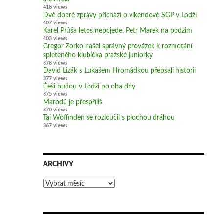
418 views
Dvě dobré zprávy přichází o víkendové SGP v Lodži
407 views
Karel Průša letos nepojede, Petr Marek na podzim
403 views
Gregor Zorko našel správný provázek k rozmotání
spleteného klubíčka pražské juniorky
378 views
David Lizák s Lukášem Hromádkou přepsali historii
377 views
Češi budou v Lodži po oba dny
375 views
Marodů je přespříliš
370 views
Tai Woffinden se rozloučil s plochou dráhou
367 views
ARCHIVY
Archivy