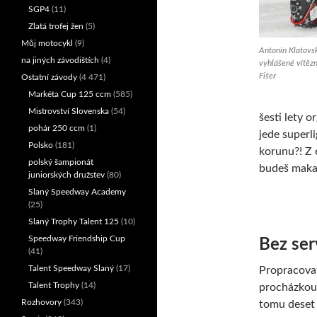
SGP4
(11)
Zlatá trofej žen
(5)
Můj motocykl
(9)
Antonín Klatovs
na jiných závodištích
(4)
vyhlášené vítězn
Fišer
Ostatní závody
(4 471)
Markéta Cup 125 ccm
(585)
Mistrovství Slovenska
(54)
šesti lety o
pohár 250 ccm
(1)
jede superl
Polsko
(181)
korunu?! Z 
polský šampionát
budeš makat
juniorských družstev
(80)
Slaný Speedway Academy
(25)
Slaný Trophy Talent 125
(10)
Speedway Friendship Cup
Bez ser
(41)
Talent Speedway Slaný
(17)
Propracovat
Talent Trophy
(14)
procházkou 
Rozhovory
(343)
tomu deset 