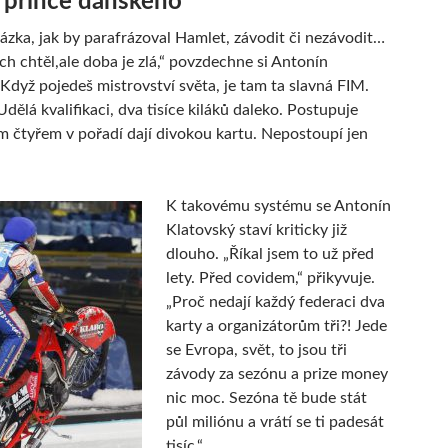
 prince dánského
otázka, jak by parafrázoval Hamlet, závodit či nezávodit…
ch chtěl,ale doba je zlá,“ povzdechne si Antonín
„Když pojedeš mistrovství světa, je tam ta slavná FIM.
Udělá kvalifikaci, dva tisíce kiláků daleko. Postupuje
ím čtyřem v pořadí dají divokou kartu. Nepostoupí jen
K takovému systému se Antonín
Klatovský staví kriticky již
dlouho. „Říkal jsem to už před
lety. Před covidem,“ přikyvuje.
„Proč nedají každý federaci dva
karty a organizátorům tři?! Jede
se Evropa, svět, to jsou tři
závody za sezónu a prize money
nic moc. Sezóna tě bude stát
půl miliónu a vrátí se ti padesát
tisíc.“