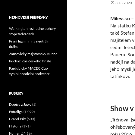
30.3.2023
Reprezentační dvojice
brala český titul!
NEJNOVĚJŠÍ PŘÍSPĚVKY
Milevsko – 
Na statku Ko
Workington rozhodne poháry
také Stefan
stopětadvacítek
majitelem vi
První liga míří na neutrální
dráhu
sedmi letec
Žarnovický majstrovský víkend
Bauera. Sou
Přichází čas českého finále
naději na d
Pardubický MACEC Cup
jeho mysli j
vyplní pondělní podvečer
tatínkovi.
RUBRIKY
Dopisy z Jawy
(1)
Show v 
Extraliga
(1 099)
Grand Prix
(633)
„Trénoval j
Historie
(191)
ohřebovaný 
Komentář
(36)
roku 2016. 