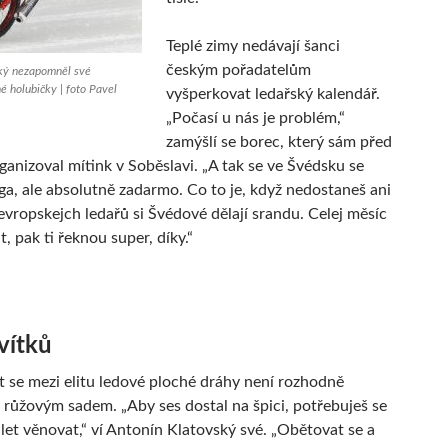
Teplé zimy nedávají šanci
českým pořadatelům
ký nezapomněl své
é holubičky | foto Pavel
vyšperkovat ledařský kalendář.
„Počasí u nás je problém,“
zamýšlí se borec, který sám před
rganizoval mítink v Soběslavi. „A tak se ve Švédsku se
iga, ale absolutně zadarmo. Co to je, když nedostaneš ani
evropskejch ledařů si Švédové dělají srandu. Celej měsíc
, pak ti řeknou super, díky.“
vítků
 se mezi elitu ledové ploché dráhy není rozhodně
růžovým sadem. „Aby ses dostal na špici, potřebuješ se
let věnovat,“ ví Antonín Klatovský své. „Obětovat se a