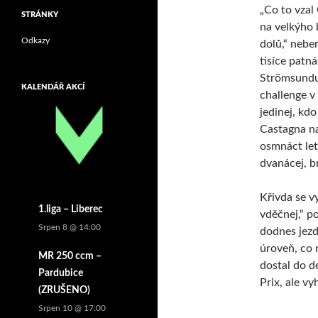
„Co to vzal 
STRÁNKY
na velkýho 
Odkazy
dolů,“ neber
tisíce patná
Strömsundu.
KALENDÁŘ AKCÍ
challenge v 
jedinej, kd
Castagna na
osmnáct let 
dvanácej, b
Křivda se v
1.liga – Liberec
vděčnej,“ p
Srpen 8 @ 14:00
dodnes jezdí
úroveň, co 
MR 250 ccm –
dostal do d
Pardubice
Prix, ale vy
(ZRUŠENO)
Srpen 10 @ 17:00