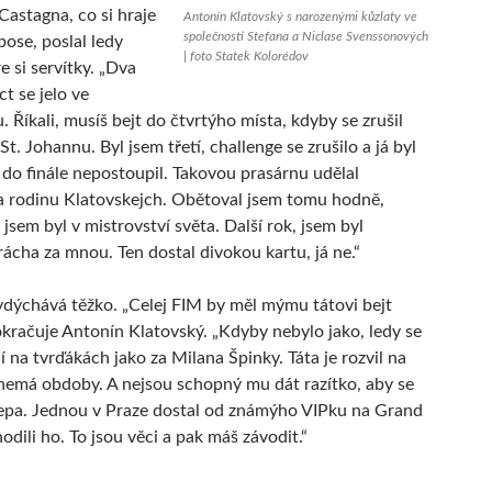
Castagna, co si hraje
Antonín Klatovský s narozenými kůzlaty ve
společnosti Stefana a Niclase Svenssonových
bose, poslal ledy
| foto Statek Kolorédov
e si servítky. „Dva
ct se jelo ve
 Říkali, musíš bejt do čtvrtýho místa, kdyby se zrušil
St. Johannu. Byl jsem třetí, challenge se zrušilo a já byl
o do finále nepostoupil. Takovou prasárnu udělal
 rodinu Klatovskejch. Obětoval jsem tomu hodně,
jsem byl v mistrovství světa. Další rok, jsem byl
rácha za mnou. Ten dostal divokou kartu, já ne.“
ydýchává těžko. „Celej FIM by měl mýmu tátovi bejt
okračuje Antonín Klatovský. „Kdyby nebylo jako, ledy se
 na tvrďákách jako za Milana Špinky. Táta je rozvil na
nemá obdoby. A nejsou schopný mu dát razítko, aby se
epa. Jednou v Praze dostal od známýho VIPku na Grand
hodili ho. To jsou věci a pak máš závodit.“