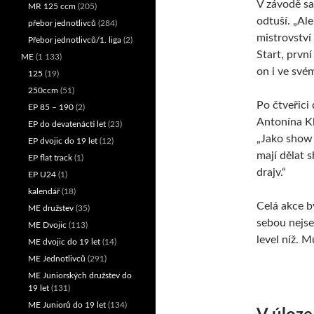
V závodě sa
MR 125 ccm
(205)
odtuší. „Al
přebor jednotlivců
(284)
mistrovství
Přebor jednotlivců/1. liga
(2)
Start, první
ME
(1 133)
on i ve své
125
(19)
250ccm
(51)
Po čtveřici 
EP 85 – 190
(2)
Antonína Kl
EP do devatenácti let
(23)
„Jako show p
EP dvojic do 19 let
(12)
mají dělat s
EP flat track
(1)
drajv.“
EP U24
(1)
kalendář
(18)
Celá akce b
ME družstev
(35)
sebou nejse
ME Dvojic
(113)
level níž. 
ME dvojic do 19 let
(14)
ME Jednotlivců
(291)
ME Juniorských družstev do
19 let
(131)
ME Juniorů do 19 let
(134)