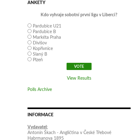
ANKETY
Kdo vyhraje sobotní první ligu v Liberci?
Pardubice U21
Pardubice B
Markéta Praha
Divišov
Kopřivnice
Slaný B
Plzeň
View Results
Polls Archive
INFORMACE
Vydavatel:
Antonín Škach - Angličtina v České Třebové
Habrmanova 1895