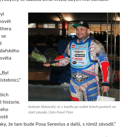
yl
hovět
thera
 se
d
edařského
 světa
„Byl
istebnici,“
ších
 historie.
Antonín Klatovský se v Inzellu po sedmi letech postavil na
 jeho
start závodu | foto Pavel Fišer
ostě
ky, že tam bude Posa Serenius a další, s nimiž závodil.“