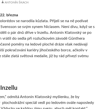
ANTONÍN ŠKACH
22. března
lorédov se narodila kůzlata. Přijeli se na ně podívat
 Svensson se svým synem Niclasem. Není divu, když se s
děli o pár dnů dříve v Inzellu. Antonín Klatovský se po
h vrátil do sedla při rozlučkovém závodě Günthera
časné poměry na ledové ploché dráze však nedávají
alší pokračování kariéry jihočeského borce, ačkoliv v
e stále zlatá světová medaile, jíž by rád přivezl svému
Inzellu
sem,“ odmítá Antonín Klatovský myšlenku, že by
plochodrážní speciál vedl po ledovém ovále naposledy
„Vždycky se každou zimu svezu, abych měl kontakt.“