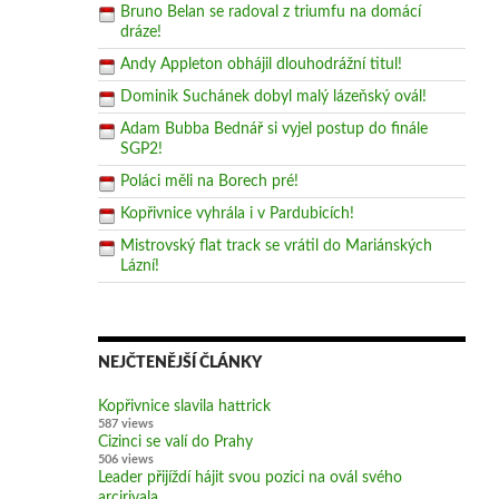
Bruno Belan se radoval z triumfu na domácí
dráze!
Andy Appleton obhájil dlouhodrážní titul!
Dominik Suchánek dobyl malý lázeňský ovál!
Adam Bubba Bednář si vyjel postup do finále
SGP2!
Poláci měli na Borech pré!
Kopřivnice vyhrála i v Pardubicích!
Mistrovský flat track se vrátil do Mariánských
Lázní!
NEJČTENĚJŠÍ ČLÁNKY
Kopřivnice slavila hattrick
587 views
Cizinci se valí do Prahy
506 views
Leader přijíždí hájit svou pozici na ovál svého
arcirivala