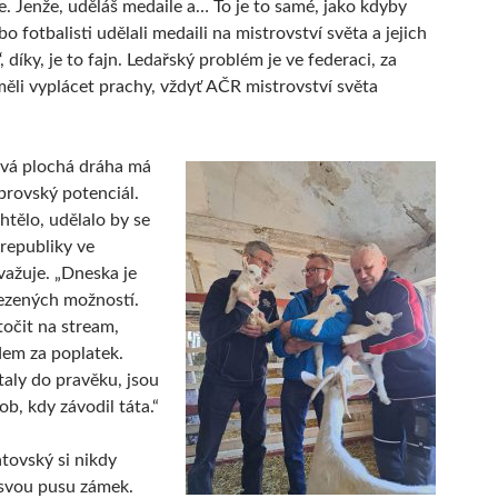
de. Jenže, uděláš medaile a… To je to samé, jako kdyby
bo fotbalisti udělali medaili na mistrovství světa a jejich
‘, díky, je to fajn. Ledařský problém je ve federaci, za
měli vyplácet prachy, vždyť AČR mistrovství světa
ová plochá dráha má
rovský potenciál.
htělo, udělalo by se
 republiky ve
važuje. „Dneska je
zených možností.
točit na stream,
idem za poplatek.
taly do pravěku, jsou
b, kdy závodil táta.“
tovský si nikdy
 svou pusu zámek.