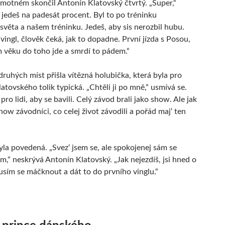
motném skončil Antonín Klatovský čtvrtý. „Super,“
e jedeš na padesát procent. Byl to po tréninku
 světa a našem tréninku. Jedeš, aby sis nerozbil hubu.
 vingl, člověk čeká, jak to dopadne. První jízda s Posou,
m věku do toho jde a smrdí to pádem.“
druhých míst přišla vítězná holubička, která byla pro
atovského tolik typická. „Chtěli ji po mně,“ usmívá se.
ro lidi, aby se bavili. Celý závod brali jako show. Ale jak
how závodníci, co celej život závodili a pořád maj‘ ten
yla povedená. „Svez‘ jsem se, ale spokojenej sám se
m,“ neskrývá Antonín Klatovský. „Jak nejezdíš, jsi hned o
Musím se máčknout a dát to do prvního vinglu.“