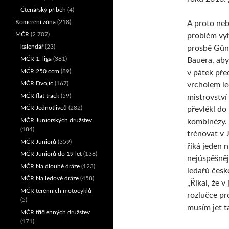
Čtenářský příběh
(4)
Komerční zóna
(218)
A proto neb
MČR
(2 707)
problém vy
kalendář
(23)
prosbě Gün
MČR 1. liga
(381)
Bauera, aby
MČR 250 ccm
(89)
v pátek pře
MČR Dvojic
(167)
vrcholem l
MČR flat track
(59)
mistrovství
MČR Jednotlivců
(282)
převlékl do
MČR Juniorských družstev
kombinézy. 
(184)
trénovat v J
MČR Juniorů
(359)
říká jeden n
MČR Juniorů do 19 let
(138)
nejúspěšněj
MČR Na dlouhé dráze
(123)
ledařů české
MČR Na ledové dráze
(458)
„Říkal, že v
MČR terénních motocyklů
rozlučce pr
(5)
musím jet ta
MČR tříčlenných družstev
(171)