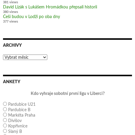
381 views
David Lizák s Lukášem Hromádkou přepsali historii
380 views
Češi budou v Lodži po oba dny
377 views
ARCHIVY
Archivy
ANKETY
Kdo vyhraje sobotní první ligu v Liberci?
Pardubice U21
Pardubice B
Markéta Praha
Divišov
Kopřivnice
Slaný B