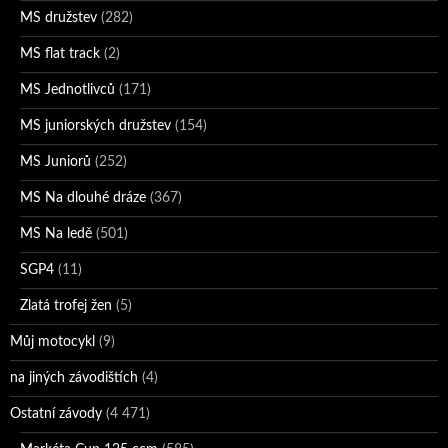
MS družstev
(282)
MS flat track
(2)
MS Jednotlivců
(171)
MS juniorských družstev
(154)
MS Juniorů
(252)
MS Na dlouhé dráze
(367)
MS Na ledě
(501)
SGP4
(11)
Zlatá trofej žen
(5)
Můj motocykl
(9)
na jiných závodištích
(4)
Ostatní závody
(4 471)