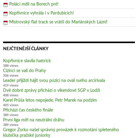
Poláci měli na Borech pré!
Kopřivnice vyhrála i v Pardubicích!
Mistrovský flat track se vrátil do Mariánských Lázní!
NEJČTENĚJŠÍ ČLÁNKY
Kopřivnice slavila hattrick
588 views
Cizinci se valí do Prahy
506 views
Leader přijíždí hájit svou pozici na ovál svého arcirivala
419 views
Dvě dobré zprávy přichází o víkendové SGP v Lodži
408 views
Karel Průša letos nepojede, Petr Marek na podzim
405 views
Přichází čas českého finále
389 views
První liga míří na neutrální dráhu
389 views
Gregor Zorko našel správný provázek k rozmotání spleteného
klubíčka pražské juniorky