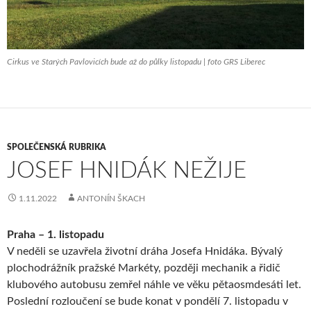
Cirkus ve Starých Pavlovicích bude až do půlky listopadu | foto GRS Liberec
SPOLEČENSKÁ RUBRIKA
JOSEF HNIDÁK NEŽIJE
1.11.2022
ANTONÍN ŠKACH
Praha – 1. listopadu
V neděli se uzavřela životní dráha Josefa Hnidáka. Bývalý
plochodrážník pražské Markéty, později mechanik a řidič
klubového autobusu zemřel náhle ve věku pětaosmdesáti let.
Poslední rozloučení se bude konat v pondělí 7. listopadu v