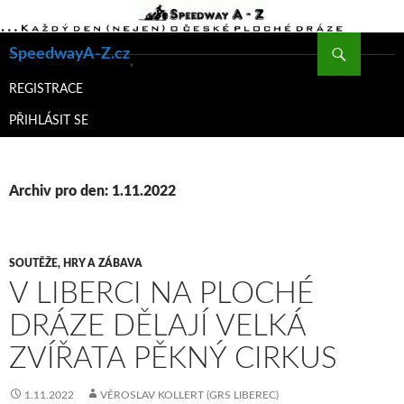
Hledat
SpeedwayA-Z.cz
PŘEJÍT
K
REGISTRACE
OBSAHU
PŘIHLÁSIT SE
WEBU
Archiv pro den: 1.11.2022
SOUTĚŽE, HRY A ZÁBAVA
V LIBERCI NA PLOCHÉ
DRÁZE DĚLAJÍ VELKÁ
ZVÍŘATA PĚKNÝ CIRKUS
1.11.2022
VĚROSLAV KOLLERT (GRS LIBEREC)