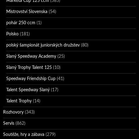
Markéta Cup 125 ccm
(585)
Mistrovství Slovenska
(54)
pohár 250 ccm
(1)
Polsko
(181)
polský šampionát juniorských družstev
(80)
Slaný Speedway Academy
(25)
Slaný Trophy Talent 125
(10)
Speedway Friendship Cup
(41)
Talent Speedway Slaný
(17)
Talent Trophy
(14)
Rozhovory
(343)
Servis
(862)
Soutěže, hry a zábava
(279)