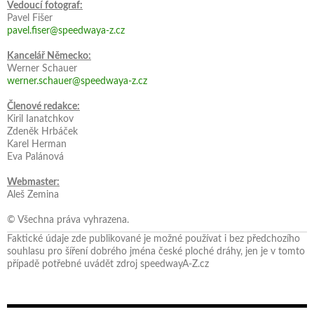
Vedoucí fotograf:
Pavel Fišer
pavel.fiser@speedwaya-z.cz
Kancelář Německo:
Werner Schauer
werner.schauer@speedwaya-z.cz
Členové redakce:
Kiril Ianatchkov
Zdeněk Hrbáček
Karel Herman
Eva Palánová
Webmaster:
Aleš Zemina
© Všechna práva vyhrazena.
Faktické údaje zde publikované je možné používat i bez předchozího
souhlasu pro šíření dobrého jména české ploché dráhy, jen je v tomto
případě potřebné uvádět zdroj speedwayA-Z.cz