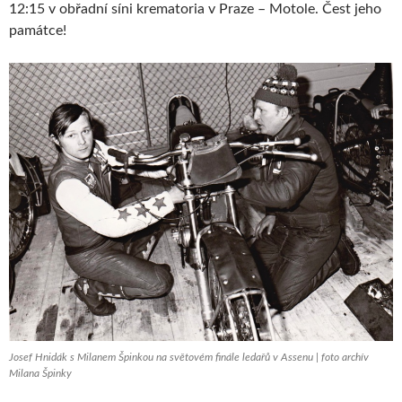
12:15 v obřadní síni krematoria v Praze – Motole. Čest jeho
památce!
Josef Hnidák s Milanem Špinkou na světovém finále ledařů v Assenu | foto archív
Milana Špinky