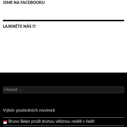
JSME NA FACEBOOKU
LAJKNĚTE NÁS !!!
Bruno Belan se radoval z triumfu na domácí dráze!
Vyhledávání
Andy Appleton obhájil dlouhodrážní titul!
Reprezentační dvojice brala český titul!
Výběr posledních novinek
Pražský přebor neskrblil překvapeními!
Bruno Belan prožil druhou vítěznou neděli v řadě!