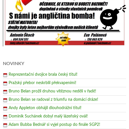
NOVINKY
Reprezentační dvojice brala český titul!
Pražský přebor neskrblil překvapeními!
Bruno Belan prožil druhou vítěznou neděli v řadě!
Bruno Belan se radoval z triumfu na domácí dráze!
Andy Appleton obhájil dlouhodrážní titul!
Dominik Suchánek dobyl malý lázeňský ovál!
Adam Bubba Bednář si vyjel postup do finále SGP2!