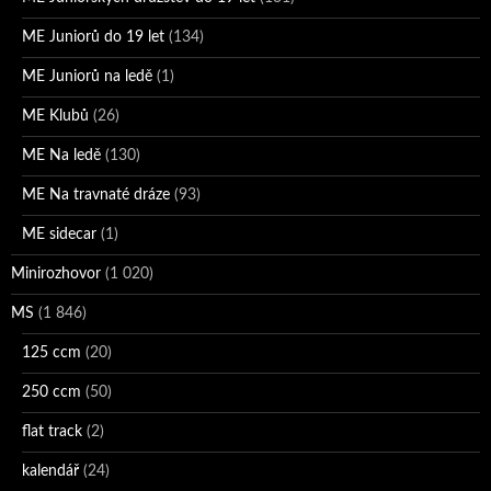
ME Juniorů do 19 let
(134)
ME Juniorů na ledě
(1)
ME Klubů
(26)
ME Na ledě
(130)
ME Na travnaté dráze
(93)
ME sidecar
(1)
Minirozhovor
(1 020)
MS
(1 846)
125 ccm
(20)
250 ccm
(50)
flat track
(2)
kalendář
(24)