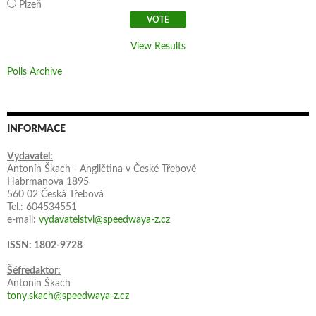
Plzeň
View Results
Polls Archive
INFORMACE
Vydavatel:
Antonín Škach - Angličtina v České Třebové
Habrmanova 1895
560 02 Česká Třebová
Tel.: 604534551
e-mail:
vydavatelstvi@speedwaya-z.cz
ISSN: 1802-9728
Šéfredaktor:
Antonín Škach
tony.skach@speedwaya-z.cz