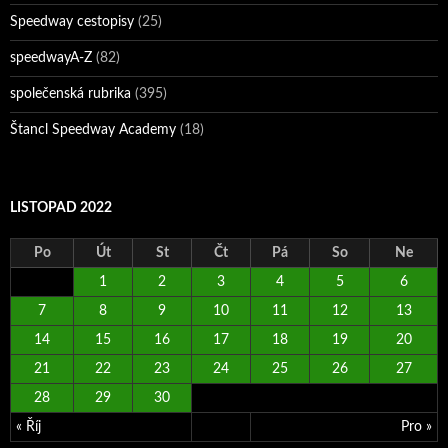
Speedway cestopisy
(25)
speedwayA-Z
(82)
společenská rubrika
(395)
Štancl Speedway Academy
(18)
LISTOPAD 2022
Po
Út
St
Čt
Pá
So
Ne
1
2
3
4
5
6
7
8
9
10
11
12
13
14
15
16
17
18
19
20
21
22
23
24
25
26
27
28
29
30
« Říj
Pro »