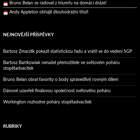
Bruno Belan se radoval z triumfu na domácí dráze!
Andy Appleton obhájil dlouhodrážní titul!
Reprezentační dvojice brala český titul!
NEJNOVĚJŠÍ PŘÍSPĚVKY
Bartosz Zmarzlik pokazil statistickou řadu a vrátil se do vedení SGP
Bartosz Bartkowiak nenašel přemožitele ve světovém poháru
stopětadvacítek
Bruno Belan obral favority o body spravedlivě rovným dílem
Dánové uzavřeli finálovou společnost světového poháru
Workington rozhodne poháry stopětadvacítek
RUBRIKY