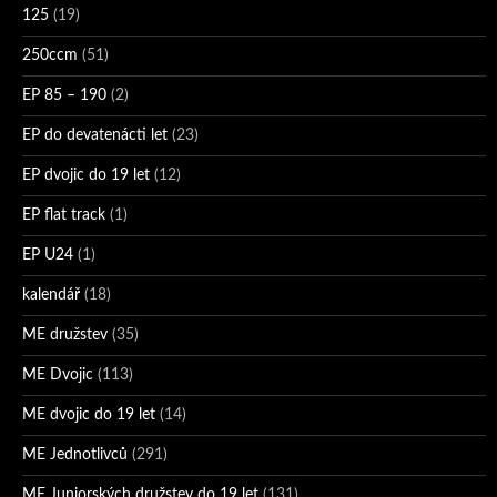
125
(19)
250ccm
(51)
EP 85 – 190
(2)
EP do devatenácti let
(23)
EP dvojic do 19 let
(12)
EP flat track
(1)
EP U24
(1)
kalendář
(18)
ME družstev
(35)
ME Dvojic
(113)
ME dvojic do 19 let
(14)
ME Jednotlivců
(291)
ME Juniorských družstev do 19 let
(131)