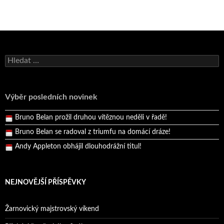
Bruno Belan se radoval z triumfu na domácí dráze!
Vyhledávání
Andy Appleton obhájil dlouhodrážní titul!
Reprezentační dvojice brala český titul!
Výběr posledních novinek
Pražský přebor neskrblil překvapeními!
Bruno Belan prožil druhou vítěznou neděli v řadě!
Bruno Belan se radoval z triumfu na domácí dráze!
Andy Appleton obhájil dlouhodrážní titul!
Reprezentační dvojice brala český titul!
NEJNOVĚJŠÍ PŘÍSPĚVKY
Žarnovický majstrovský víkend