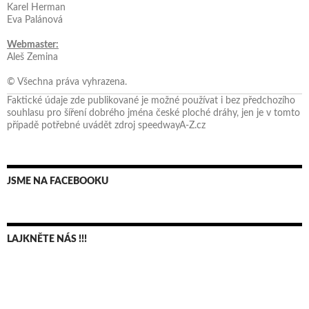
Karel Herman
Eva Palánová
Webmaster:
Aleš Zemina
© Všechna práva vyhrazena.
Faktické údaje zde publikované je možné používat i bez předchozího
souhlasu pro šíření dobrého jména české ploché dráhy, jen je v tomto
případě potřebné uvádět zdroj speedwayA-Z.cz
JSME NA FACEBOOKU
LAJKNĚTE NÁS !!!