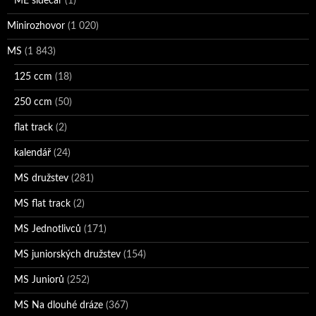
ME sidecar
(1)
Minirozhovor
(1 020)
MS
(1 843)
125 ccm
(18)
250 ccm
(50)
flat track
(2)
kalendář
(24)
MS družstev
(281)
MS flat track
(2)
MS Jednotlivců
(171)
MS juniorských družstev
(154)
MS Juniorů
(252)
MS Na dlouhé dráze
(367)