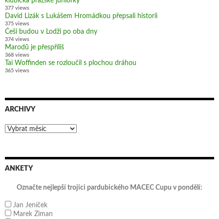
klubíčka pražské juniorky
377 views
David Lizák s Lukášem Hromádkou přepsali historii
375 views
Češi budou v Lodži po oba dny
374 views
Marodů je přespříliš
368 views
Tai Woffinden se rozloučil s plochou dráhou
365 views
ARCHIVY
Archivy
ANKETY
Označte nejlepší trojici pardubického MACEC Cupu v pondělí:
Jan Jeníček
Marek Ziman