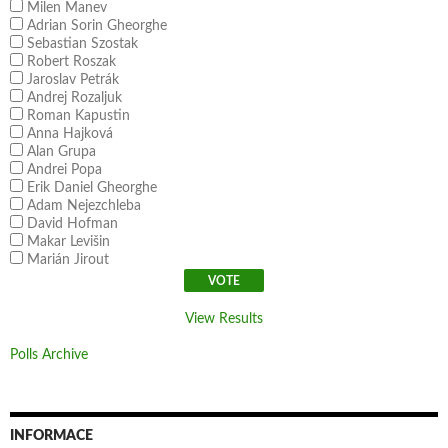
Milen Manev
Adrian Sorin Gheorghe
Sebastian Szostak
Robert Roszak
Jaroslav Petrák
Andrej Rozaljuk
Roman Kapustin
Anna Hajková
Alan Grupa
Andrei Popa
Erik Daniel Gheorghe
Adam Nejezchleba
David Hofman
Makar Levišin
Marián Jirout
View Results
Polls Archive
INFORMACE