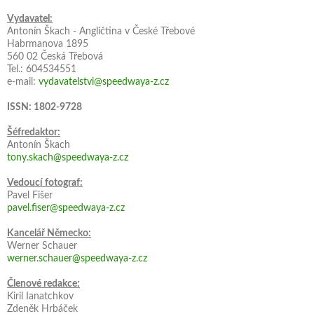
Vydavatel:
Antonín Škach - Angličtina v České Třebové
Habrmanova 1895
560 02 Česká Třebová
Tel.: 604534551
e-mail:
vydavatelstvi@speedwaya-z.cz
ISSN: 1802-9728
Šéfredaktor:
Antonín Škach
tony.skach@speedwaya-z.cz
Vedoucí fotograf:
Pavel Fišer
pavel.fiser@speedwaya-z.cz
Kancelář Německo:
Werner Schauer
werner.schauer@speedwaya-z.cz
Členové redakce:
Kiril Ianatchkov
Zdeněk Hrbáček