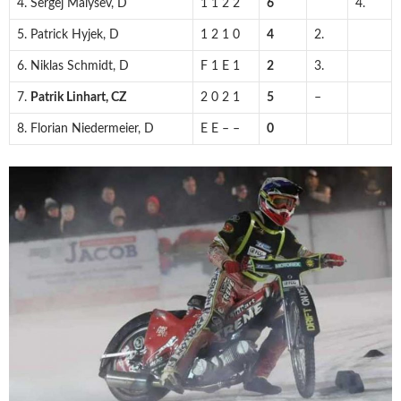
4. Sergej Malyšev, D
1 1 2 2
6
4.
5. Patrick Hyjek, D
1 2 1 0
4
2.
6. Niklas Schmidt, D
F 1 E 1
2
3.
7.
Patrik Linhart, CZ
2 0 2 1
5
–
8. Florian Niedermeier, D
E E – –
0