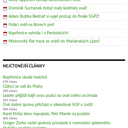
Andy Appleton obhájil dlouhodrážní titul!
Dominik Suchánek dobyl malý lázeňský ovál!
Adam Bubba Bednář si vyjel postup do finále SGP2!
Poláci měli na Borech pré!
Kopřivnice vyhrála i v Pardubicích!
Mistrovský flat track se vrátil do Mariánských Lázní!
NEJČTENĚJŠÍ ČLÁNKY
Kopřivnice slavila hattrick
579 views
Cizinci se valí do Prahy
505 views
Leader přijíždí hájit svou pozici na ovál svého arcirivala
413 views
Dvě dobré zprávy přichází o víkendové SGP v Lodži
404 views
Karel Průša letos nepojede, Petr Marek na podzim
403 views
Gregor Zorko našel správný provázek k rozmotání spleteného