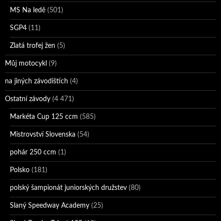
MS Na ledě
(501)
SGP4
(11)
Zlatá trofej žen
(5)
Můj motocykl
(9)
na jiných závodištích
(4)
Ostatní závody
(4 471)
Markéta Cup 125 ccm
(585)
Mistrovství Slovenska
(54)
pohár 250 ccm
(1)
Polsko
(181)
polský šampionát juniorských družstev
(80)
Slaný Speedway Academy
(25)