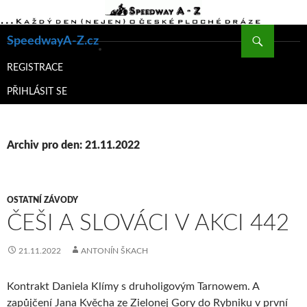
Hledat
SpeedwayA-Z.cz
PŘEJÍT
K
REGISTRACE
OBSAHU
PŘIHLÁSIT SE
WEBU
Archiv pro den: 21.11.2022
OSTATNÍ ZÁVODY
ČEŠI A SLOVÁCI V AKCI 442
21.11.2022
ANTONÍN ŠKACH
Kontrakt Daniela Klímy s druholigovým Tarnowem. A
zapůjčení Jana Kvěcha ze Zielonej Gory do Rybniku v první