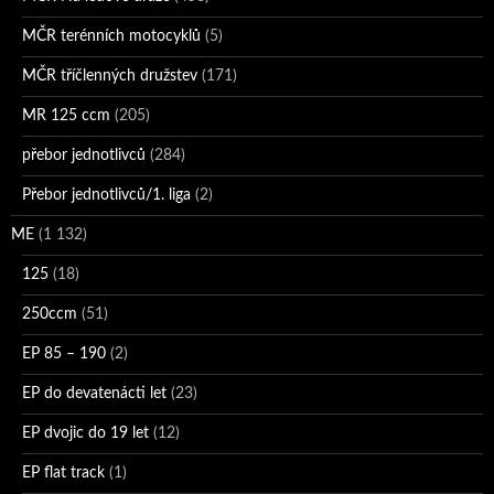
MČR terénních motocyklů
(5)
MČR tříčlenných družstev
(171)
MR 125 ccm
(205)
přebor jednotlivců
(284)
Přebor jednotlivců/1. liga
(2)
ME
(1 132)
125
(18)
250ccm
(51)
EP 85 – 190
(2)
EP do devatenácti let
(23)
EP dvojic do 19 let
(12)
EP flat track
(1)