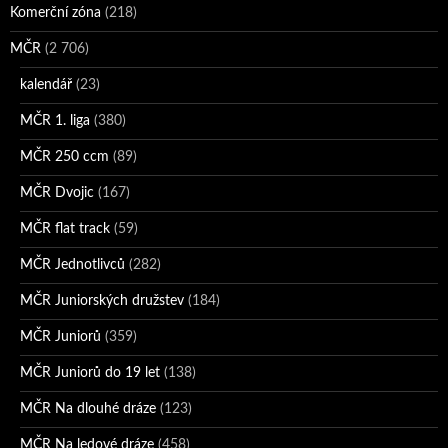
Komerční zóna
(218)
MČR
(2 706)
kalendář
(23)
MČR 1. liga
(380)
MČR 250 ccm
(89)
MČR Dvojic
(167)
MČR flat track
(59)
MČR Jednotlivců
(282)
MČR Juniorských družstev
(184)
MČR Juniorů
(359)
MČR Juniorů do 19 let
(138)
MČR Na dlouhé dráze
(123)
MČR Na ledové dráze
(458)