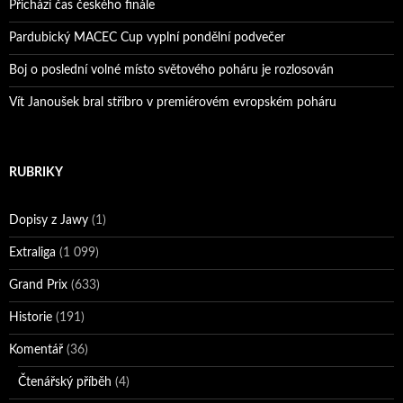
Přichází čas českého finále
Pardubický MACEC Cup vyplní pondělní podvečer
Boj o poslední volné místo světového poháru je rozlosován
Vít Janoušek bral stříbro v premiérovém evropském poháru
RUBRIKY
Dopisy z Jawy
(1)
Extraliga
(1 099)
Grand Prix
(633)
Historie
(191)
Komentář
(36)
Čtenářský příběh
(4)