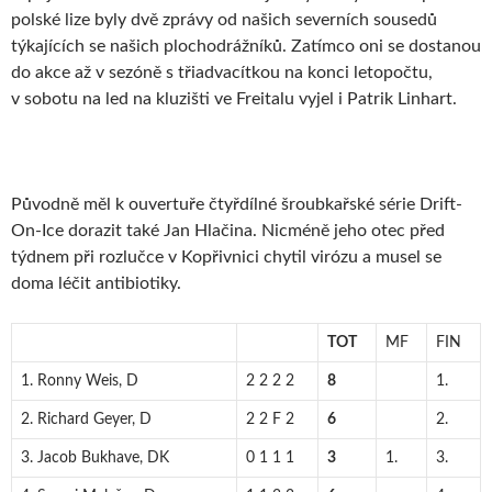
polské lize byly dvě zprávy od našich severních sousedů
týkajících se našich plochodrážníků. Zatímco oni se dostanou
do akce až v sezóně s třiadvacítkou na konci letopočtu,
v sobotu na led na kluzišti ve Freitalu vyjel i Patrik Linhart.
Původně měl k ouvertuře čtyřdílné šroubkařské série Drift-
On-Ice dorazit také Jan Hlačina. Nicméně jeho otec před
týdnem při rozlučce v Kopřivnici chytil virózu a musel se
doma léčit antibiotiky.
TOT
MF
FIN
1. Ronny Weis, D
2 2 2 2
8
1.
2. Richard Geyer, D
2 2 F 2
6
2.
3. Jacob Bukhave, DK
0 1 1 1
3
1.
3.