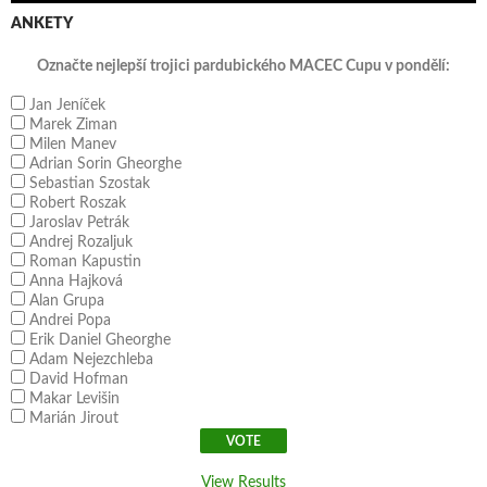
ANKETY
Označte nejlepší trojici pardubického MACEC Cupu v pondělí:
Jan Jeníček
Marek Ziman
Milen Manev
Adrian Sorin Gheorghe
Sebastian Szostak
Robert Roszak
Jaroslav Petrák
Andrej Rozaljuk
Roman Kapustin
Anna Hajková
Alan Grupa
Andrei Popa
Erik Daniel Gheorghe
Adam Nejezchleba
David Hofman
Makar Levišin
Marián Jirout
View Results