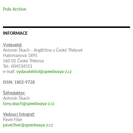
Polls Archive
INFORMACE
Vydavatel:
Antonín Škach - Angličtina v České Třebové
Habrmanova 1895
560 02 Česká Třebová
Tel.: 604534551
e-mail:
vydavatelstvi@speedwaya-z.cz
ISSN: 1802-9728
Šéfredaktor:
Antonín Škach
tony.skach@speedwaya-z.cz
Vedoucí fotograf:
Pavel Fišer
pavel.fiser@speedwaya-z.cz