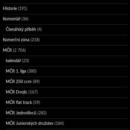
Historie
(191)
Komentář
(36)
Čtenářský příběh
(4)
Komerční zóna
(218)
MČR
(2 706)
kalendář
(23)
MČR 1. liga
(380)
MČR 250 ccm
(89)
MČR Dvojic
(167)
MČR flat track
(59)
MČR Jednotlivců
(282)
MČR Juniorských družstev
(184)