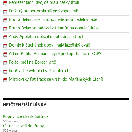
Reprezentační dvojice brala český titul!
Pražský přebor neskrblil překvapeními!
Bruno Belan prožil druhou vítěznou neděli v řadě!
Bruno Belan se radoval z triumfu na domácí dráze!
Andy Appleton obhájil dlouhodrážní titul!
Dominik Suchánek dobyl malý lázeňský ovál!
Adam Bubba Bednář si vyjel postup do finále SGP2!
Poláci měli na Borech pré!
Kopřivnice vyhrála i v Pardubicích!
Mistrovský flat track se vrátil do Mariánských Lázní!
NEJČTENĚJŠÍ ČLÁNKY
Kopřivnice slavila hattrick
583 views
Cizinci se valí do Prahy
505 views