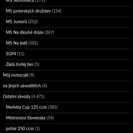
MS Jednotlivců
(171)
MS juniorských družstev
(154)
MS Juniorů
(252)
MS Na dlouhé dráze
(367)
MS Na ledě
(501)
SGP4
(11)
Zlatá trofej žen
(5)
Můj motocykl
(9)
na jiných závodištích
(4)
Ostatní závody
(4 471)
Markéta Cup 125 ccm
(585)
Mistrovství Slovenska
(54)
pohár 250 ccm
(1)