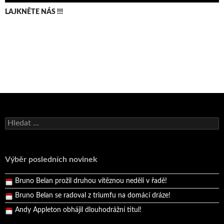
LAJKNĚTE NÁS !!!
Bruno Belan se radoval z triumfu na domácí dráze!
Vyhledávání
Andy Appleton obhájil dlouhodrážní titul!
Reprezentační dvojice brala český titul!
Výběr posledních novinek
Pražský přebor neskrblil překvapeními!
Bruno Belan prožil druhou vítěznou neděli v řadě!
Bruno Belan se radoval z triumfu na domácí dráze!
Andy Appleton obhájil dlouhodrážní titul!
Reprezentační dvojice brala český titul!