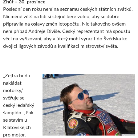
Zhůř – 30. prosince
Poslední den roku není na seznamu českých státních svátků.
Nicméně většina lidí si stejně bere volno, aby se dobře
připravila na oslavy změn letopočtu. Nic takového ovšem
není případ Andreje Diviše. Český reprezentant má spoustu
věcí na vyřizování, aby v úterý mohl vyrazit do Švédska ke
dvojici ligových závodů a kvalifikaci mistrovství světa.
„Zejtra budu
nakládat
motorky,“
svěřuje se
český ledařský
šampión. „Pak
se stavím u
Klatovskejch
pro motor.