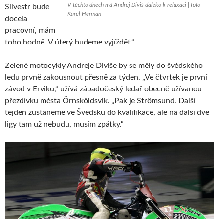
V těchto dnech má Andrej Diviš daleko k relaxaci | foto
Silvestr bude
Karel Herman
docela
pracovní, mám
toho hodně. V úterý budeme vyjíždět.“
Zelené motocykly Andreje Diviše by se měly do švédského
ledu prvně zakousnout přesně za týden. „Ve čtvrtek je první
závod v Erviku,“ užívá západočeský ledař obecně užívanou
přezdívku města Örnsköldsvik. „Pak je Strömsund. Další
tejden zůstaneme ve Švédsku do kvalifikace, ale na další dvě
ligy tam už nebudu, musím zpátky.“