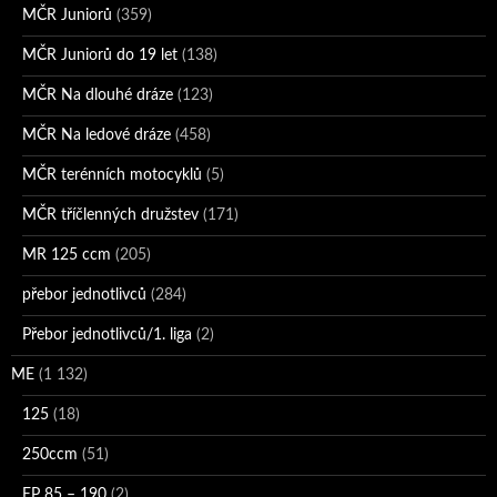
MČR Juniorů
(359)
MČR Juniorů do 19 let
(138)
MČR Na dlouhé dráze
(123)
MČR Na ledové dráze
(458)
MČR terénních motocyklů
(5)
MČR tříčlenných družstev
(171)
MR 125 ccm
(205)
přebor jednotlivců
(284)
Přebor jednotlivců/1. liga
(2)
ME
(1 132)
125
(18)
250ccm
(51)
EP 85 – 190
(2)