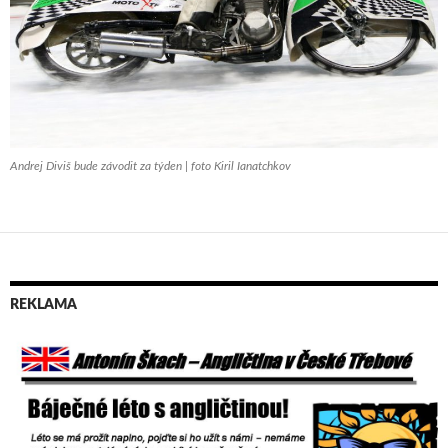
Andrej Diviš bude závodit za týden | foto Kiril Ianatchkov
REKLAMA