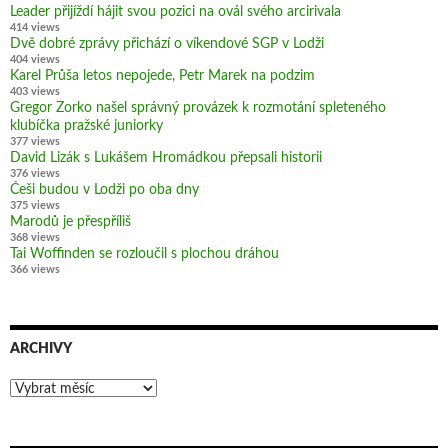
Leader přijíždí hájit svou pozici na ovál svého arcirivala
414 views
Dvě dobré zprávy přichází o víkendové SGP v Lodži
404 views
Karel Průša letos nepojede, Petr Marek na podzim
403 views
Gregor Zorko našel správný provázek k rozmotání spleteného
klubíčka pražské juniorky
377 views
David Lizák s Lukášem Hromádkou přepsali historii
376 views
Češi budou v Lodži po oba dny
375 views
Marodů je přespříliš
368 views
Tai Woffinden se rozloučil s plochou dráhou
366 views
ARCHIVY
Archivy