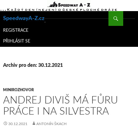
Hledat
SpeedwayA-Z.cz
PŘEJÍT
K
REGISTRACE
OBSAHU
PŘIHLÁSIT SE
WEBU
Archiv pro den: 30.12.2021
MINIROZHOVOR
ANDREJ DIVIŠ MÁ FŮRU
PRÁCE I NA SILVESTRA
30.12.2021
ANTONÍN ŠKACH