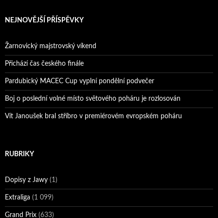
NEJNOVĚJŠÍ PŘÍSPĚVKY
Žarnovický majstrovský víkend
Přichází čas českého finále
Pardubický MACEC Cup vyplní pondělní podvečer
Boj o poslední volné místo světového poháru je rozlosován
Vít Janoušek bral stříbro v premiérovém evropském poháru
RUBRIKY
Dopisy z Jawy
(1)
Extraliga
(1 099)
Grand Prix
(633)