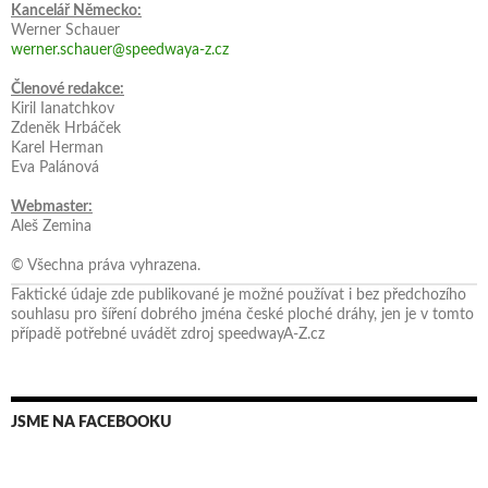
Kancelář Německo:
Werner Schauer
werner.schauer@speedwaya-z.cz
Členové redakce:
Kiril Ianatchkov
Zdeněk Hrbáček
Karel Herman
Eva Palánová
Webmaster:
Aleš Zemina
© Všechna práva vyhrazena.
Faktické údaje zde publikované je možné používat i bez předchozího
souhlasu pro šíření dobrého jména české ploché dráhy, jen je v tomto
případě potřebné uvádět zdroj speedwayA-Z.cz
JSME NA FACEBOOKU