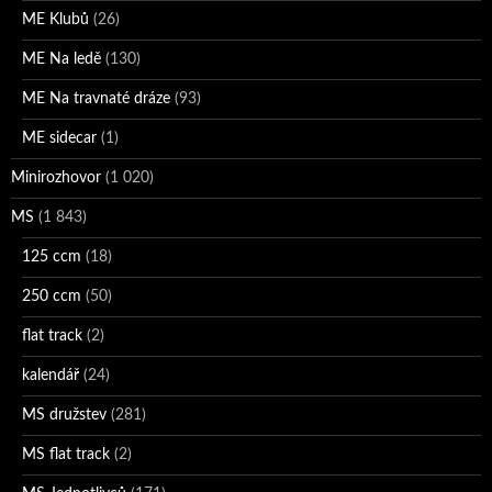
ME Klubů
(26)
ME Na ledě
(130)
ME Na travnaté dráze
(93)
ME sidecar
(1)
Minirozhovor
(1 020)
MS
(1 843)
125 ccm
(18)
250 ccm
(50)
flat track
(2)
kalendář
(24)
MS družstev
(281)
MS flat track
(2)