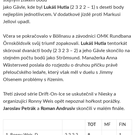
stejným ziskem bodů
jako Gävle, kde byl
Lukáš Hutla
(2 3 2 2 – 1) s deseti body
nejlepším jednotlivcem. V dodatkové jízdě proti Markusi
Jellovi upadl.
Včera se pokračovalo v Böllnasu a závodníci OMK Rundbana
Örnsköldsvik svůj triumf zopakovali.
Lukáš Hutla
tentorkát
skóroval dvanácti body (2 3 2 3 – 2) a jeho Gävle skončilo na
stejném počtu bodů jako Strömsund. Manažerka Anna
Wästersved poslala do rozjezdu o druhou příčku právě
přeloučského ledaře, který však měl v duelu s Jimmy
Olsenem problémy s řízením.
Třetí závod série Drift-On-Ice se uskutečnil v Niesky a
organizující Ronny Weis opět nepoznal hořkost porážky.
Jaroslav Petrák
a
Roman Andrusiv
skončili v malém finále.
TOT
MF
FIN