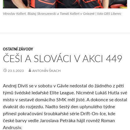
Věroslav Kollert, Blažej Skrzeszewski a Tomáš Kollert v Gniezně | foto GRS Liberec
OSTATNÍ ZÁVODY
ČEŠI A SLOVÁCI V AKCI 449
23.1.2023
ANTONÍN ŠKACH
Andrej Diviš se v sobotu v Gävle nedostal do žádného z pěti
týmů švédské ledařské Elite League. Nicméně Lukáš Hutla své
místo v sestavě domácího SMK měl jisté. A dokonce se dostal
dvakrát do rozjezdu. Nadto šestý den uplynulého týdne
přinesl pokračování šroubkařské série Drift-On-Ice, kde
české barvy vedle Jaroslava Petráka hájil rovněž Roman
Andrusiv.