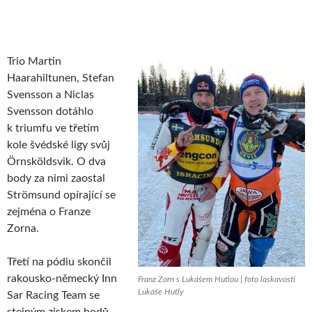
Trio Martin
Haarahiltunen, Stefan
Svensson a Niclas
Svensson dotáhlo
k triumfu ve třetím
kole švédské ligy svůj
Örnsköldsvik. O dva
body za nimi zaostal
Strömsund opírající se
zejména o Franze
Zorna.
Třetí na pódiu skončil
rakousko-německý Inn
Franz Zorn s Lukášem Hutlou | foto laskavostí
Lukáše Hutly
Sar Racing Team se