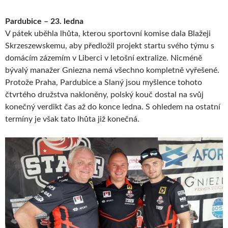
Pardubice – 23. ledna
V pátek uběhla lhůta, kterou sportovní komise dala Blažeji
Skrzeszewskemu, aby předložil projekt startu svého týmu s
domácím zázemím v Liberci v letošní extralize. Nicméně
bývalý manažer Gniezna nemá všechno kompletně vyřešené.
Protože Praha, Pardubice a Slaný jsou myšlence tohoto
čtvrtého družstva nakloněny, polský kouč dostal na svůj
konečný verdikt čas až do konce ledna. S ohledem na ostatní
termíny je však tato lhůta již konečná.