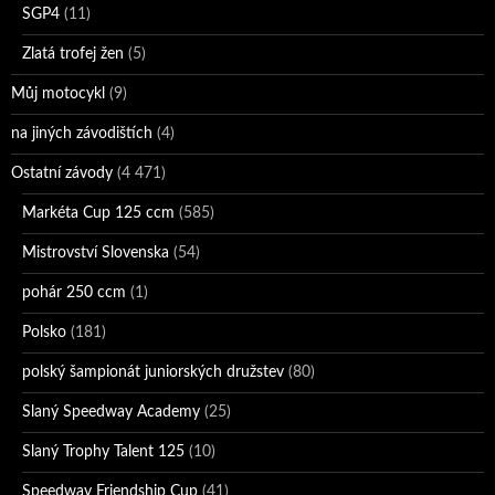
SGP4
(11)
Zlatá trofej žen
(5)
Můj motocykl
(9)
na jiných závodištích
(4)
Ostatní závody
(4 471)
Markéta Cup 125 ccm
(585)
Mistrovství Slovenska
(54)
pohár 250 ccm
(1)
Polsko
(181)
polský šampionát juniorských družstev
(80)
Slaný Speedway Academy
(25)
Slaný Trophy Talent 125
(10)
Speedway Friendship Cup
(41)