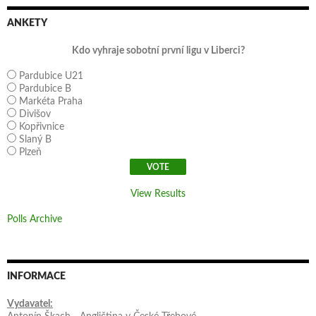
ANKETY
Kdo vyhraje sobotní první ligu v Liberci?
Pardubice U21
Pardubice B
Markéta Praha
Divišov
Kopřivnice
Slaný B
Plzeň
View Results
Polls Archive
INFORMACE
Vydavatel: