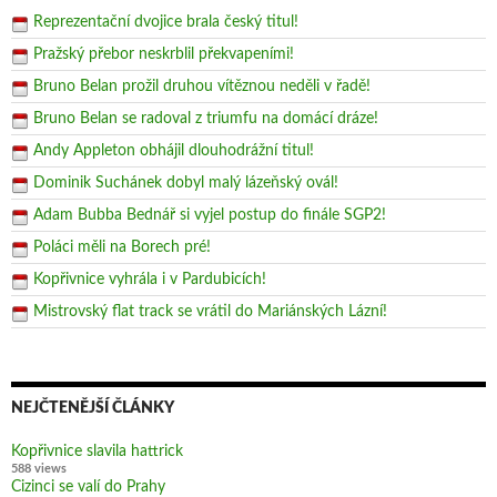
Reprezentační dvojice brala český titul!
Pražský přebor neskrblil překvapeními!
Bruno Belan prožil druhou vítěznou neděli v řadě!
Bruno Belan se radoval z triumfu na domácí dráze!
Andy Appleton obhájil dlouhodrážní titul!
Dominik Suchánek dobyl malý lázeňský ovál!
Adam Bubba Bednář si vyjel postup do finále SGP2!
Poláci měli na Borech pré!
Kopřivnice vyhrála i v Pardubicích!
Mistrovský flat track se vrátil do Mariánských Lázní!
NEJČTENĚJŠÍ ČLÁNKY
Kopřivnice slavila hattrick
588 views
Cizinci se valí do Prahy