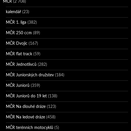
MČR
(2 708)
kalendář
(23)
MČR 1. liga
(382)
MČR 250 ccm
(89)
MČR Dvojic
(167)
MČR flat track
(59)
MČR Jednotlivců
(282)
MČR Juniorských družstev
(184)
MČR Juniorů
(359)
MČR Juniorů do 19 let
(138)
MČR Na dlouhé dráze
(123)
MČR Na ledové dráze
(458)
MČR terénních motocyklů
(5)