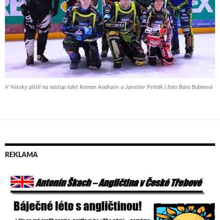
V Niesky přišli na nástup také Roman Andrusiv a Jaroslav Petrák | foto Bára Bubnová
REKLAMA