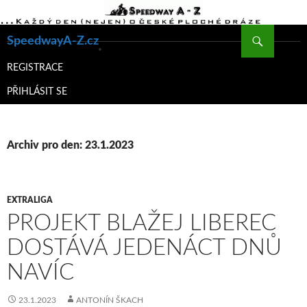
Hledat
SpeedwayA-Z.cz
PŘEJÍT
K
REGISTRACE
OBSAHU
PŘIHLÁSIT SE
WEBU
Archiv pro den: 23.1.2023
EXTRALIGA
PROJEKT BLAŽEJ LIBEREC
DOSTÁVÁ JEDENÁCT DNŮ
NAVÍC
23.1.2023
ANTONÍN ŠKACH