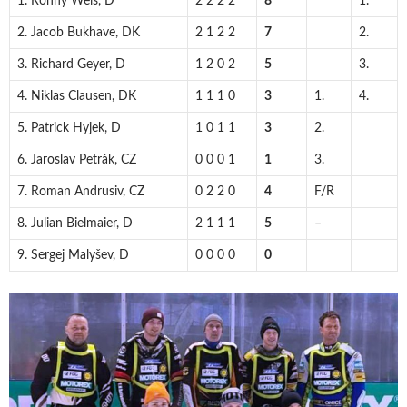
1. Ronny Weis, D
2 2 2 2
8
1.
2. Jacob Bukhave, DK
2 1 2 2
7
2.
3. Richard Geyer, D
1 2 0 2
5
3.
4. Niklas Clausen, DK
1 1 1 0
3
1.
4.
5. Patrick Hyjek, D
1 0 1 1
3
2.
6. Jaroslav Petrák, CZ
0 0 0 1
1
3.
7. Roman Andrusiv, CZ
0 2 2 0
4
F/R
8. Julian Bielmaier, D
2 1 1 1
5
–
9. Sergej Malyšev, D
0 0 0 0
0