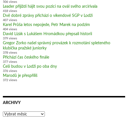
506 views
Leader přijíždí hájit svou pozici na ovál svého arcirivala
418 views
Dvě dobré zprávy přichází o víkendové SGP v Lodži
407 views
Karel Průša letos nepojede, Petr Marek na podzim
404 views
David Lizák s Lukášem Hromádkou přepsali historii
379 views
Gregor Zorko našel správný provázek k rozmotání spleteného
klubíčka pražské juniorky
378 views
Přichází čas českého finále
377 views
Češi budou v Lodži po oba dny
376 views
Marodů je přespříliš
372 views
ARCHIVY
Archivy