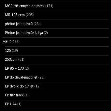
MČR tříčlenných družstev
(171)
MR 125 ccm
(205)
přebor jednotlivců
(284)
Přebor jednotlivců/1. liga
(2)
ME
(1 133)
125
(19)
250ccm
(51)
EP 85 – 190
(2)
EP do devatenácti let
(23)
EP dvojic do 19 let
(12)
EP flat track
(1)
EP U24
(1)