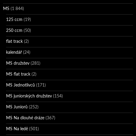
MS
(1 844)
125 ccm
(19)
250 ccm
(50)
flat track
(2)
kalendář
(24)
MS družstev
(281)
MS flat track
(2)
MS Jednotlivců
(171)
MS juniorských družstev
(154)
MS Juniorů
(252)
MS Na dlouhé dráze
(367)
MS Na ledě
(501)