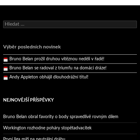
Bruno Belan se radoval z triumfu na domácí dráze!
Vyhledávání
Andy Appleton obhájil dlouhodrážní titul!
Reprezentační dvojice brala český titul!
Výběr posledních novinek
Pražský přebor neskrblil překvapeními!
Bruno Belan prožil druhou vítěznou neděli v řadě!
Bruno Belan se radoval z triumfu na domácí dráze!
Andy Appleton obhájil dlouhodrážní titul!
Reprezentační dvojice brala český titul!
NEJNOVĚJŠÍ PŘÍSPĚVKY
Bruno Belan obral favority o body spravedlivě rovným dílem
Workington rozhodne poháry stopětadvacítek
První liga míří na neutrální dráhu