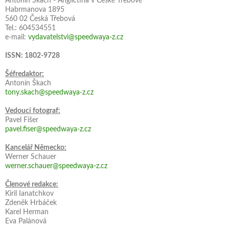
Antonín Škach - Angličtina v České Třebové
Habrmanova 1895
560 02 Česká Třebová
Tel.: 604534551
e-mail:
vydavatelstvi@speedwaya-z.cz
ISSN: 1802-9728
Šéfredaktor:
Antonín Škach
tony.skach@speedwaya-z.cz
Vedoucí fotograf:
Pavel Fišer
pavel.fiser@speedwaya-z.cz
Kancelář Německo:
Werner Schauer
werner.schauer@speedwaya-z.cz
Členové redakce:
Kiril Ianatchkov
Zdeněk Hrbáček
Karel Herman
Eva Palánová