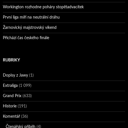
Workington rozhodne poháry stopětadvacítek
První liga míří na neutrální dráhu
Žarnovický majstrovský víkend
Přichází čas českého finále
RUBRIKY
Dopisy z Jawy
(1)
Extraliga
(1 099)
Grand Prix
(633)
Historie
(191)
Komentář
(36)
Čtenářský příběh
(4)