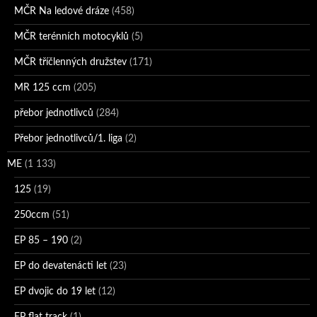
MČR Na ledové dráze
(458)
MČR terénních motocyklů
(5)
MČR tříčlenných družstev
(171)
MR 125 ccm
(205)
přebor jednotlivců
(284)
Přebor jednotlivců/1. liga
(2)
ME
(1 133)
125
(19)
250ccm
(51)
EP 85 – 190
(2)
EP do devatenácti let
(23)
EP dvojic do 19 let
(12)
EP flat track
(1)