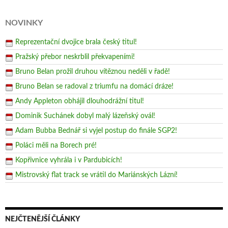
NOVINKY
Reprezentační dvojice brala český titul!
Pražský přebor neskrblil překvapeními!
Bruno Belan prožil druhou vítěznou neděli v řadě!
Bruno Belan se radoval z triumfu na domácí dráze!
Andy Appleton obhájil dlouhodrážní titul!
Dominik Suchánek dobyl malý lázeňský ovál!
Adam Bubba Bednář si vyjel postup do finále SGP2!
Poláci měli na Borech pré!
Kopřivnice vyhrála i v Pardubicích!
Mistrovský flat track se vrátil do Mariánských Lázní!
NEJČTENĚJŠÍ ČLÁNKY