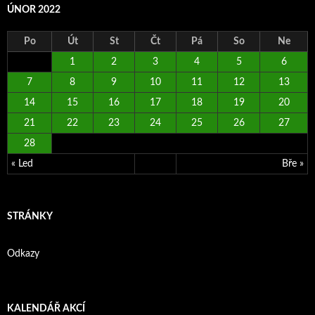
ÚNOR 2022
Po
Út
St
Čt
Pá
So
Ne
1
2
3
4
5
6
7
8
9
10
11
12
13
14
15
16
17
18
19
20
21
22
23
24
25
26
27
28
« Led
Bře »
STRÁNKY
Odkazy
KALENDÁŘ AKCÍ