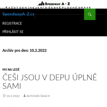
Hledat
SpeedwayA-Z.cz
PŘEJÍT
K
REGISTRACE
OBSAHU
PŘIHLÁSIT SE
WEBU
Archiv pro den: 10.2.2022
MS NA LEDĚ
ČEŠI JSOU V DEPU ÚPLNĚ
SAMI
10.2.2022
ANTONÍN ŠKACH