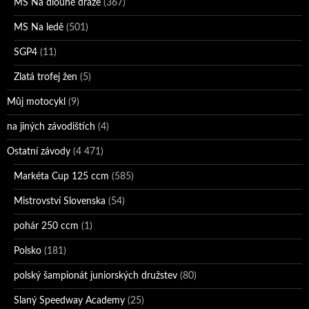
MS Na dlouhé dráze
(367)
MS Na ledě
(501)
SGP4
(11)
Zlatá trofej žen
(5)
Můj motocykl
(9)
na jiných závodištích
(4)
Ostatní závody
(4 471)
Markéta Cup 125 ccm
(585)
Mistrovství Slovenska
(54)
pohár 250 ccm
(1)
Polsko
(181)
polský šampionát juniorských družstev
(80)
Slaný Speedway Academy
(25)