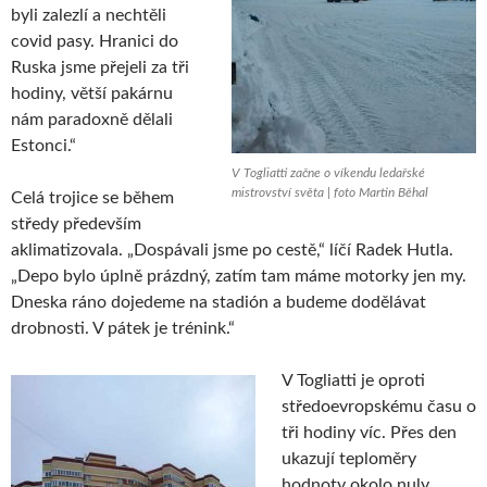
byli zalezlí a nechtěli
covid pasy. Hranici do
Ruska jsme přejeli za tři
hodiny, větší pakárnu
nám paradoxně dělali
Estonci.“
V Togliatti začne o víkendu ledařské
mistrovství světa | foto Martin Běhal
Celá trojice se během
středy především
aklimatizovala. „Dospávali jsme po cestě,“ líčí Radek Hutla.
„Depo bylo úplně prázdný, zatím tam máme motorky jen my.
Dneska ráno dojedeme na stadión a budeme dodělávat
drobnosti. V pátek je trénink.“
V Togliatti je oproti
středoevropskému času o
tři hodiny víc. Přes den
ukazují teploměry
hodnoty okolo nuly,