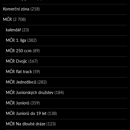
Komerční zóna
(218)
MČR
(2 708)
kalendář
(23)
MČR 1. liga
(382)
MČR 250 ccm
(89)
MČR Dvojic
(167)
MČR flat track
(59)
MČR Jednotlivců
(282)
MČR Juniorských družstev
(184)
MČR Juniorů
(359)
MČR Juniorů do 19 let
(138)
MČR Na dlouhé dráze
(123)