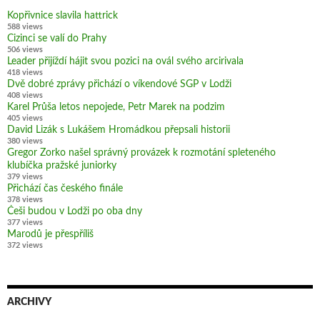
Kopřivnice slavila hattrick
588 views
Cizinci se valí do Prahy
506 views
Leader přijíždí hájit svou pozici na ovál svého arcirivala
418 views
Dvě dobré zprávy přichází o víkendové SGP v Lodži
408 views
Karel Průša letos nepojede, Petr Marek na podzim
405 views
David Lizák s Lukášem Hromádkou přepsali historii
380 views
Gregor Zorko našel správný provázek k rozmotání spleteného
klubíčka pražské juniorky
379 views
Přichází čas českého finále
378 views
Češi budou v Lodži po oba dny
377 views
Marodů je přespříliš
372 views
ARCHIVY