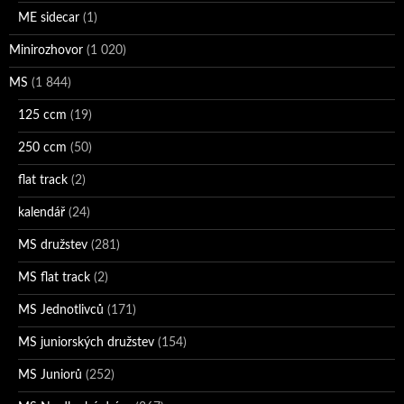
ME sidecar
(1)
Minirozhovor
(1 020)
MS
(1 844)
125 ccm
(19)
250 ccm
(50)
flat track
(2)
kalendář
(24)
MS družstev
(281)
MS flat track
(2)
MS Jednotlivců
(171)
MS juniorských družstev
(154)
MS Juniorů
(252)