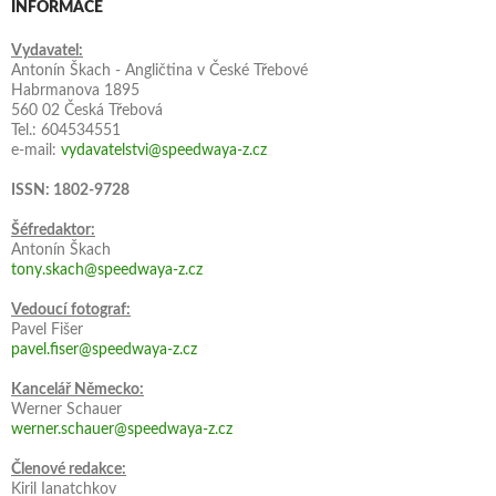
INFORMACE
Vydavatel:
Antonín Škach - Angličtina v České Třebové
Habrmanova 1895
560 02 Česká Třebová
Tel.: 604534551
e-mail:
vydavatelstvi@speedwaya-z.cz
ISSN: 1802-9728
Šéfredaktor:
Antonín Škach
tony.skach@speedwaya-z.cz
Vedoucí fotograf:
Pavel Fišer
pavel.fiser@speedwaya-z.cz
Kancelář Německo:
Werner Schauer
werner.schauer@speedwaya-z.cz
Členové redakce:
Kiril Ianatchkov