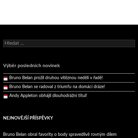
Bruno Belan se radoval z triumfu na domácí dráze!
Vyhledávání
Andy Appleton obhájil dlouhodrážní titul!
Reprezentační dvojice brala český titul!
Výběr posledních novinek
Pražský přebor neskrblil překvapeními!
Bruno Belan prožil druhou vítěznou neděli v řadě!
Bruno Belan se radoval z triumfu na domácí dráze!
Andy Appleton obhájil dlouhodrážní titul!
Reprezentační dvojice brala český titul!
NEJNOVĚJŠÍ PŘÍSPĚVKY
Bruno Belan obral favority o body spravedlivě rovným dílem