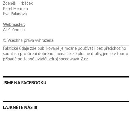
Zdeněk Hrbáček
Karel Herman
Eva Palánová
Webmaster:
Aleš Zemina
© Všechna práva vyhrazena.
Faktické údaje zde publikované je možné používat i bez předchozího
souhlasu pro šíření dobrého jména české ploché dráhy, jen je v tomto
případě potřebné uvádět zdroj speedwayA-Z.cz
JSME NA FACEBOOKU
LAJKNĚTE NÁS !!!