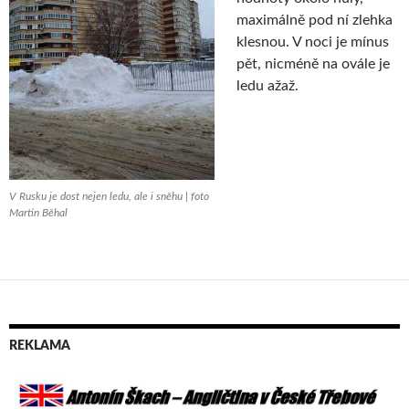
maximálně pod ní zlehka
klesnou. V noci je mínus
pět, nicméně na ovále je
ledu ažaž.
V Rusku je dost nejen ledu, ale i sněhu | foto
Martin Běhal
REKLAMA