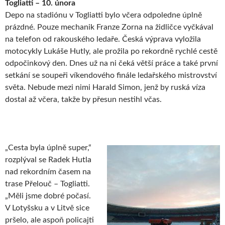
Togliatti – 10. února
Depo na stadiónu v Togliatti bylo včera odpoledne úplně
prázdné. Pouze mechanik Franze Zorna na židličce vyčkával
na telefon od rakouského ledaře. Česká výprava vyložila
motocykly Lukáše Hutly, ale prožila po rekordně rychlé cestě
odpočinkový den. Dnes už na ni čeká větší práce a také první
setkání se soupeři víkendového finále ledařského mistrovství
světa. Nebude mezi nimi Harald Simon, jenž by ruská víza
dostal až včera, takže by přesun nestihl včas.
„Cesta byla úplně super,“
rozplýval se Radek Hutla
nad rekordním časem na
trase Přelouč – Togliatti.
„Měli jsme dobré počasí.
V Lotyšsku a v Litvě sice
pršelo, ale aspoň policajti