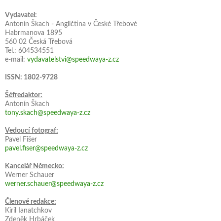
Vydavatel:
Antonín Škach - Angličtina v České Třebové
Habrmanova 1895
560 02 Česká Třebová
Tel.: 604534551
e-mail:
vydavatelstvi@speedwaya-z.cz
ISSN: 1802-9728
Šéfredaktor:
Antonín Škach
tony.skach@speedwaya-z.cz
Vedoucí fotograf:
Pavel Fišer
pavel.fiser@speedwaya-z.cz
Kancelář Německo:
Werner Schauer
werner.schauer@speedwaya-z.cz
Členové redakce:
Kiril Ianatchkov
Zdeněk Hrbáček