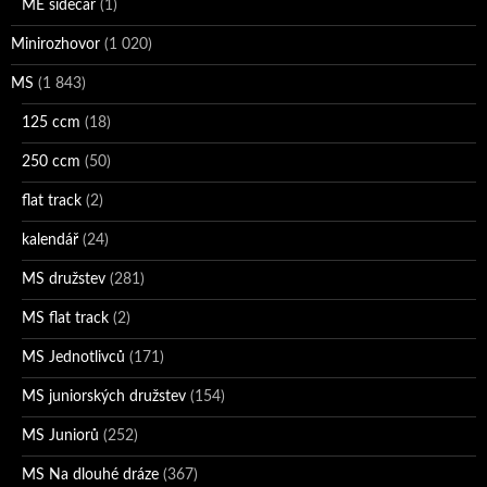
ME sidecar
(1)
Minirozhovor
(1 020)
MS
(1 843)
125 ccm
(18)
250 ccm
(50)
flat track
(2)
kalendář
(24)
MS družstev
(281)
MS flat track
(2)
MS Jednotlivců
(171)
MS juniorských družstev
(154)
MS Juniorů
(252)
MS Na dlouhé dráze
(367)