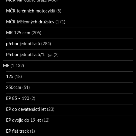
MČR Na ledové dráze
(458)
MČR terénních motocyklů
(5)
MČR tříčlenných družstev
(171)
MR 125 ccm
(205)
přebor jednotlivců
(284)
Přebor jednotlivců/1. liga
(2)
ME
(1 132)
125
(18)
250ccm
(51)
EP 85 – 190
(2)
EP do devatenácti let
(23)
EP dvojic do 19 let
(12)
EP flat track
(1)