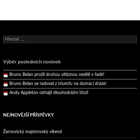
Bruno Belan se radoval z triumfu na domácí dráze!
Vyhledávání
Andy Appleton obhájil dlouhodrážní titul!
Reprezentační dvojice brala český titul!
Výběr posledních novinek
Pražský přebor neskrblil překvapeními!
Bruno Belan prožil druhou vítěznou neděli v řadě!
Bruno Belan se radoval z triumfu na domácí dráze!
Andy Appleton obhájil dlouhodrážní titul!
Reprezentační dvojice brala český titul!
NEJNOVĚJŠÍ PŘÍSPĚVKY
Žarnovický majstrovský víkend