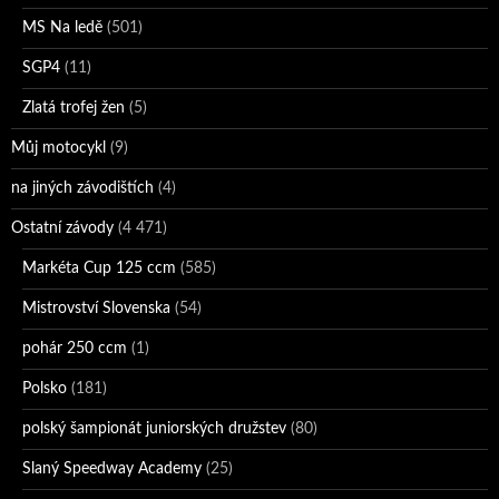
MS Na ledě
(501)
SGP4
(11)
Zlatá trofej žen
(5)
Můj motocykl
(9)
na jiných závodištích
(4)
Ostatní závody
(4 471)
Markéta Cup 125 ccm
(585)
Mistrovství Slovenska
(54)
pohár 250 ccm
(1)
Polsko
(181)
polský šampionát juniorských družstev
(80)
Slaný Speedway Academy
(25)