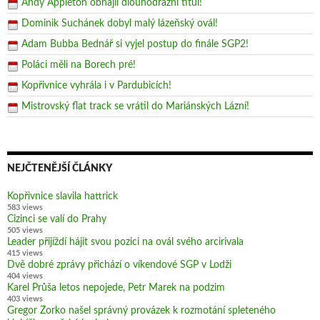
Andy Appleton obhájil dlouhodrážní titul!
Dominik Suchánek dobyl malý lázeňský ovál!
Adam Bubba Bednář si vyjel postup do finále SGP2!
Poláci měli na Borech pré!
Kopřivnice vyhrála i v Pardubicích!
Mistrovský flat track se vrátil do Mariánských Lázní!
NEJČTENĚJŠÍ ČLÁNKY
Kopřivnice slavila hattrick
583 views
Cizinci se valí do Prahy
505 views
Leader přijíždí hájit svou pozici na ovál svého arcirivala
415 views
Dvě dobré zprávy přichází o víkendové SGP v Lodži
404 views
Karel Průša letos nepojede, Petr Marek na podzim
403 views
Gregor Zorko našel správný provázek k rozmotání spleteného