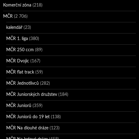
Komerční zóna
(218)
MČR
(2 706)
kalendář
(23)
MČR 1. liga
(380)
MČR 250 ccm
(89)
MČR Dvojic
(167)
MČR flat track
(59)
MČR Jednotlivců
(282)
MČR Juniorských družstev
(184)
MČR Juniorů
(359)
MČR Juniorů do 19 let
(138)
MČR Na dlouhé dráze
(123)