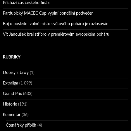
Přichází čas českého finále
Pardubický MACEC Cup vyplní pondělní podvečer
Boj o poslední volné místo světového poháru je rozlosován
Vít Janoušek bral stříbro v premiérovém evropském poháru
RUBRIKY
Dopisy z Jawy
(1)
Extraliga
(1 099)
Grand Prix
(633)
Historie
(191)
Komentář
(36)
Čtenářský příběh
(4)