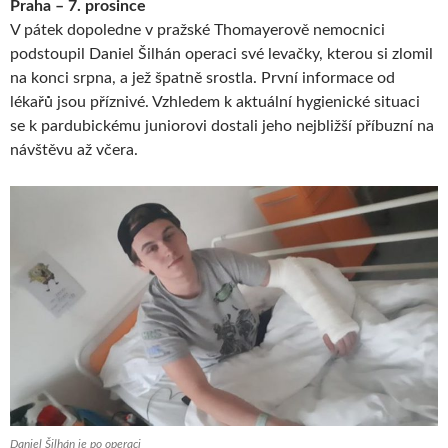
Praha – 7. prosince
V pátek dopoledne v pražské Thomayerově nemocnici
podstoupil Daniel Šilhán operaci své levačky, kterou si zlomil
na konci srpna, a jež špatně srostla. První informace od
lékařů jsou příznivé. Vzhledem k aktuální hygienické situaci
se k pardubickému juniorovi dostali jeho nejbližší příbuzní na
návštěvu až včera.
Daniel Šilhán je po operaci