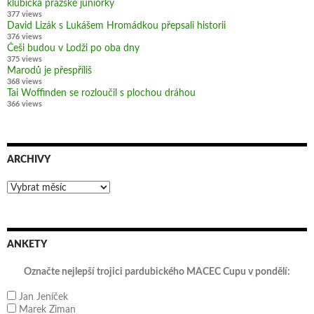
klubíčka pražské juniorky
377 views
David Lizák s Lukášem Hromádkou přepsali historii
376 views
Češi budou v Lodži po oba dny
375 views
Marodů je přespříliš
368 views
Tai Woffinden se rozloučil s plochou dráhou
366 views
ARCHIVY
Archivy
ANKETY
Označte nejlepší trojici pardubického MACEC Cupu v pondělí:
Jan Jeníček
Marek Ziman