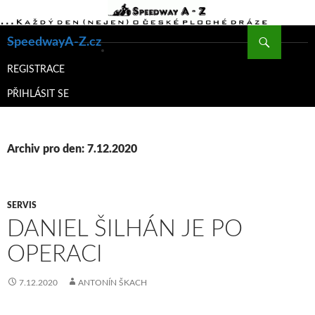
Hledat
SpeedwayA-Z.cz
PŘEJÍT
K
REGISTRACE
OBSAHU
PŘIHLÁSIT SE
WEBU
Archiv pro den: 7.12.2020
SERVIS
DANIEL ŠILHÁN JE PO
OPERACI
7.12.2020
ANTONÍN ŠKACH