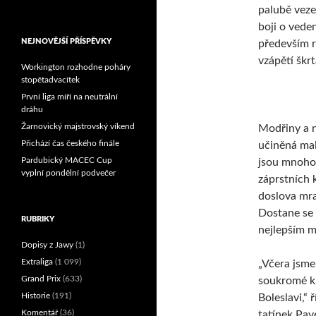
palubě veze
Reprezentační dvojice
boji o veden
brala český titul!
NEJNOVĚJŠÍ PŘÍSPĚVKY
především r
vzápětí škr
Workington rozhodne poháry
stopětadvacítek
První liga míří na neutrální
dráhu
Žarnovický majstrovský víkend
Modřiny a n
Přichází čas českého finále
učiněná mal
Pardubický MACEC Cup
jsou mnoho
vyplní pondělní podvečer
záprstních k
doslova mra
Dostane se 
RUBRIKY
nejlepším 
Dopisy z Jawy
(1)
Extraliga
(1 099)
„Včera jsme
Grand Prix
(633)
soukromé kl
Historie
(191)
Boleslavi,“ 
Komentář
(36)
tatínek Pav