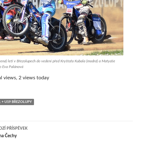
ená) letí v Březolupech do vedení před Kryštofa Kubala (modrá) a Matyáše
oto Eva Palánová
l views, 2 views today
1 + U19 BŘEZOLUPY
ZÍ PŘÍSPĚVEK
igace
 na Čechy