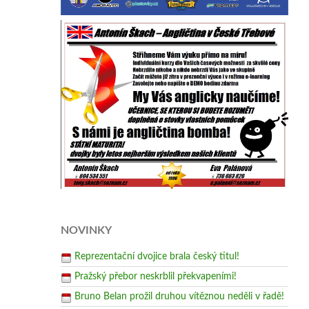
NOVINKY
Reprezentační dvojice brala český titul!
Pražský přebor neskrblil překvapeními!
Bruno Belan prožil druhou vítěznou neděli v řadě!