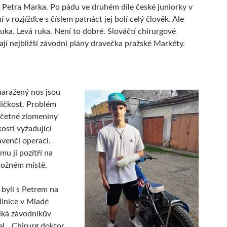
 Petra Marka. Po pádu ve druhém díle české juniorky v
í v rozjížďce s číslem patnáct jej bolí celý člověk. Ale
uka. Levá ruka. Není to dobré. Slováčtí chirurgové
tají nejbližší závodní plány dravečka pražské Markéty.
aražený nos jsou
ičkost. Problém
četné zlomeniny
ostí vyžadující
venčí operaci.
mu jí pozítří na
možném místě.
 byli s Petrem na
inice v Mladé
říká závodníkův
el. „Chirurg doktor