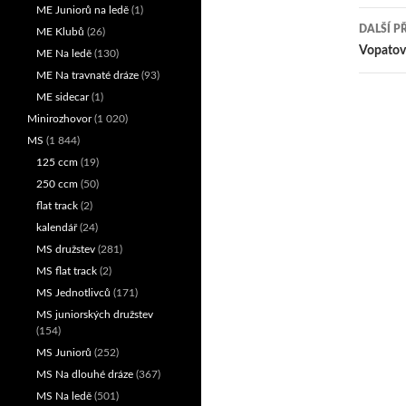
ME Juniorů na ledě
(1)
pro
DALŠÍ P
ME Klubů
(26)
přís
Vopatov
ME Na ledě
(130)
ME Na travnaté dráze
(93)
ME sidecar
(1)
Minirozhovor
(1 020)
MS
(1 844)
125 ccm
(19)
250 ccm
(50)
flat track
(2)
kalendář
(24)
MS družstev
(281)
MS flat track
(2)
MS Jednotlivců
(171)
MS juniorských družstev
(154)
MS Juniorů
(252)
MS Na dlouhé dráze
(367)
MS Na ledě
(501)