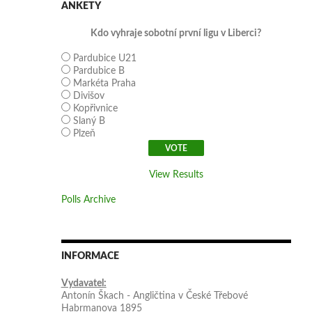
ANKETY
Kdo vyhraje sobotní první ligu v Liberci?
Pardubice U21
Pardubice B
Markéta Praha
Divišov
Kopřivnice
Slaný B
Plzeň
View Results
Polls Archive
INFORMACE
Vydavatel:
Antonín Škach - Angličtina v České Třebové
Habrmanova 1895