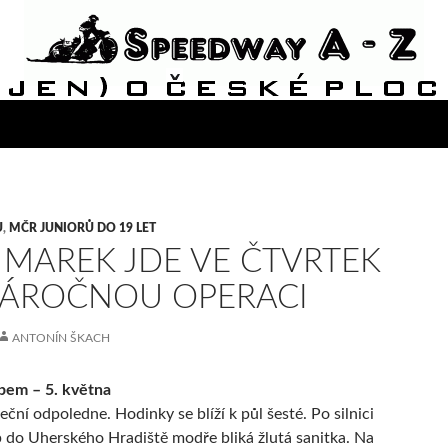
Ů
,
MČR JUNIORŮ DO 19 LET
 MAREK JDE VE ČTVRTEK
ÁROČNOU OPERACI
ANTONÍN ŠKACH
bem – 5. května
ční odpoledne. Hodinky se blíží k půl šesté. Po silnici
 do Uherského Hradiště modře bliká žlutá sanitka. Na