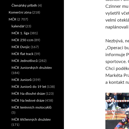
Čtenářský příběh
(4)
Czinner mu
Komerční zóna
(218)
vyšetřil vč
MČR
(2 707)
velmi oteklá
kalendář
(23)
naplánovali 
MČR 1. liga
(381)
MČR 250 ccm
(89)
Nezbývá, ne
MČR Dvojic
(167)
„Operaci bu
MČR flat track
(59)
informuje P
MČR Jednotlivců
(282)
sportovce. 
MČR Juniorských družstev
Chci poděko
(184)
Markéta Pra
MČR Juniorů
(359)
a kontakt na
MČR Juniorů do 19 let
(138)
MČR Na dlouhé dráze
(123)
MČR Na ledové dráze
(458)
MČR terénních motocyklů
(5)
MČR tříčlenných družstev
(171)