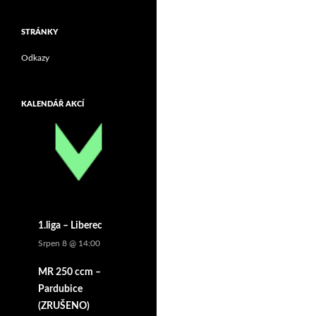
STRÁNKY
Odkazy
KALENDÁŘ AKCÍ
1.liga – Liberec
Srpen 8 @ 14:00
MR 250 ccm –
Pardubice
(ZRUŠENO)