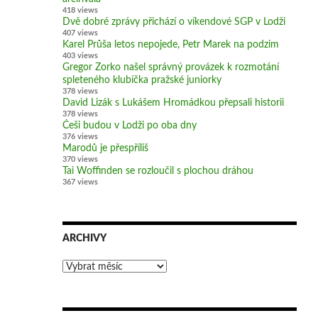
418 views
Dvě dobré zprávy přichází o víkendové SGP v Lodži
407 views
Karel Průša letos nepojede, Petr Marek na podzim
403 views
Gregor Zorko našel správný provázek k rozmotání
spleteného klubíčka pražské juniorky
378 views
David Lizák s Lukášem Hromádkou přepsali historii
378 views
Češi budou v Lodži po oba dny
376 views
Marodů je přespříliš
370 views
Tai Woffinden se rozloučil s plochou dráhou
367 views
ARCHIVY
Archivy