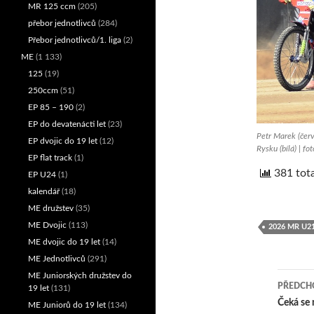
MR 125 ccm
(205)
přebor jednotlivců
(284)
Přebor jednotlivců/1. liga
(2)
ME
(1 133)
125
(19)
250ccm
(51)
EP 85 – 190
(2)
EP do devatenácti let
(23)
Petr Marek (červ
EP dvojic do 19 let
(12)
Rysku (bílá) | f
EP flat track
(1)
381 tota
EP U24
(1)
kalendář
(18)
ME družstev
(35)
ME Dvojic
(113)
2026 MR U2
ME dvojic do 19 let
(14)
ME Jednotlivců
(291)
ME Juniorských družstev do
PŘEDCHO
19 let
(131)
Nav
Čeká se
ME Juniorů do 19 let
(134)