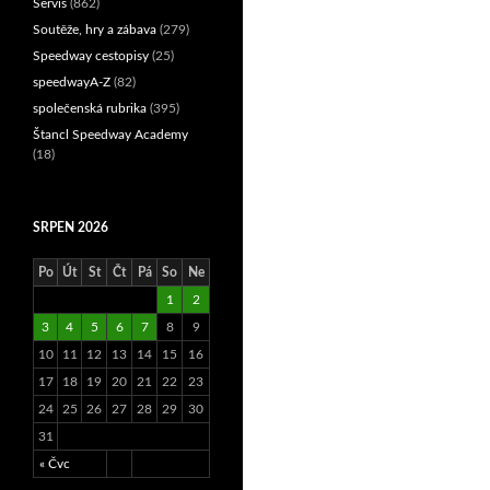
Servis
(862)
Soutěže, hry a zábava
(279)
Speedway cestopisy
(25)
speedwayA-Z
(82)
společenská rubrika
(395)
Štancl Speedway Academy
(18)
SRPEN 2026
Po
Út
St
Čt
Pá
So
Ne
1
2
3
4
5
6
7
8
9
10
11
12
13
14
15
16
17
18
19
20
21
22
23
24
25
26
27
28
29
30
31
« Čvc