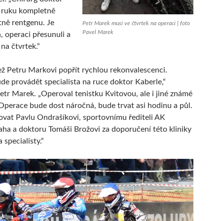
 ruku kompletně
etně rentgenu. Je
Petr Marek musí ve čtvrtek na operaci | foto
Pavel Marek
, operaci přesunuli a
na čtvrtek.“
ž Petru Markovi popřít rychlou rekonvalescenci.
de provádět specialista na ruce doktor Kaberle,“
etr Marek. „Operoval tenistku Kvitovou, ale i jiné známé
Operace bude dost náročná, bude trvat asi hodinu a půl.
vat Pavlu Ondrašíkovi, sportovnímu řediteli AK
ha a doktoru Tomáši Brožovi za doporučení této kliniky
 specialisty.“