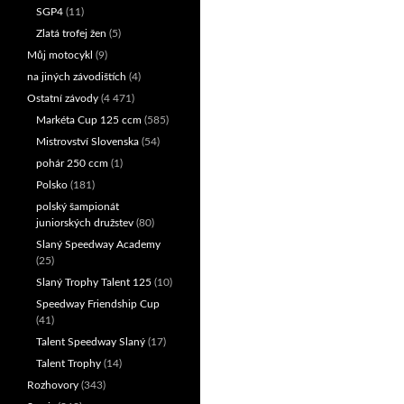
SGP4
(11)
Zlatá trofej žen
(5)
Můj motocykl
(9)
na jiných závodištích
(4)
Ostatní závody
(4 471)
Markéta Cup 125 ccm
(585)
Mistrovství Slovenska
(54)
pohár 250 ccm
(1)
Polsko
(181)
polský šampionát
juniorských družstev
(80)
Slaný Speedway Academy
(25)
Slaný Trophy Talent 125
(10)
Speedway Friendship Cup
(41)
Talent Speedway Slaný
(17)
Talent Trophy
(14)
Rozhovory
(343)