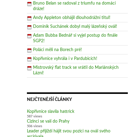
Bruno Belan se radoval z triumfu na domácí
dráze!
Andy Appleton obhájil dlouhodrážní titul!
Dominik Suchánek dobyl malý lázeňský ovál!
Adam Bubba Bednář si vyjel postup do finále
SGP2!
Poláci měli na Borech pré!
Kopřivnice vyhrála i v Pardubicích!
Mistrovský flat track se vrátil do Mariánských
Lázní!
NEJČTENĚJŠÍ ČLÁNKY
Kopřivnice slavila hattrick
587 views
Cizinci se valí do Prahy
506 views
Leader přijíždí hájit svou pozici na ovál svého
arcirivala